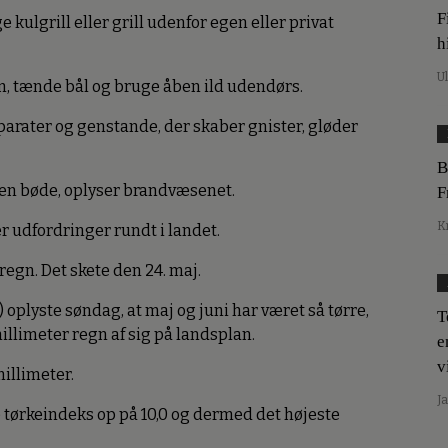
F
kulgrill eller grill udenfor egen eller privat
h
U
ren, tænde bål og bruge åben ild udendørs.
rater og genstande, der skaber gnister, gløder
B
 en bøde, oplyser brandvæsenet.
F
K
er udfordringer rundt i landet.
 regn. Det skete den 24. maj.
oplyste søndag, at maj og juni har været så tørre,
T
 millimeter regn af sig på landsplan.
e
v
millimeter.
J
ørkeindeks op på 10,0 og dermed det højeste