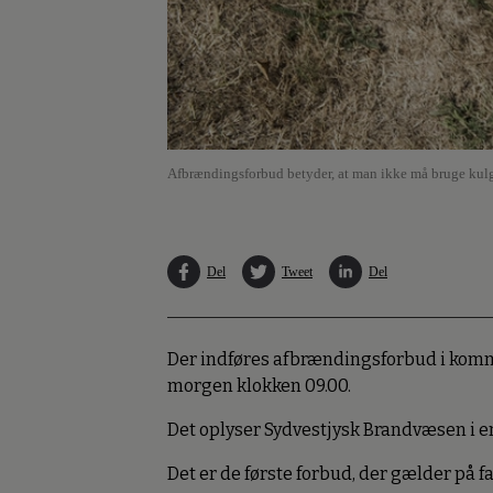
Afbrændingsforbud betyder, at man ikke må bruge kulgr
Del
Tweet
Del
Der indføres afbrændingsforbud i komm
morgen klokken 09.00.
Det oplyser Sydvestjysk Brandvæsen i 
Det er de første forbud, der gælder på f