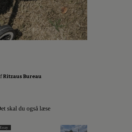
f
Ritzaus Bureau
et skal du også læse
Essay