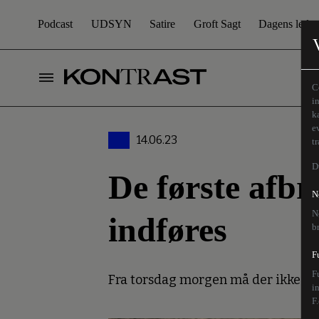
Podcast
UDSYN
Satire
Groft Sagt
Dagens leder
C
i
k
e
14.06.23
t
D
De første afb
N
N
indføres
b
F
F
Fra torsdag morgen må der ikke brug
i
F