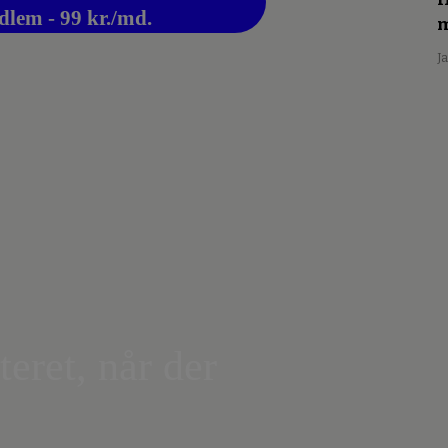
dlem - 99 kr./md.
m
J
teret, når der