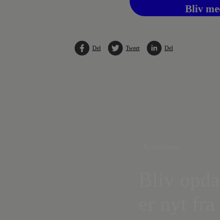
Bliv me
Del
Tweet
Del
Nyhedsbrev
Bliv opda
er nyt fra