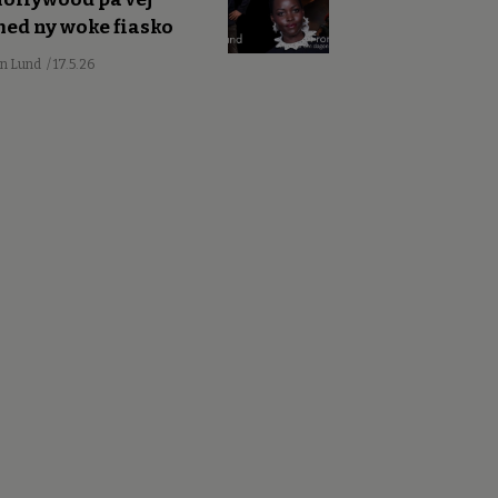
ed ny woke fiasko
an Lund
/ 17.5.26