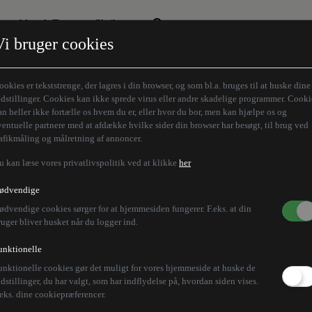
Aktuelt Tema
Skribenter
Vi bruger cookies
Den borgelige brille
Alle vores skribenter
Remigration
Modløberne
ookies er tekststrenge, der lagres i din browser, og som bl.a. bruges til at huske dine
Humaniora forfra
Z-aksen
ndstillinger. Cookies kan ikke sprede virus eller andre skadelige programmer. Cooki
an heller ikke fortælle os hvem du er, eller hvor du bor, men kan hjælpe os og
Store Danskere
ventuelle partnere med at afdække hvilke sider din browser har besøgt, til brug ved
rafikmåling og målretning af annoncer.
u kan læse vores privatlivspolitik ved at klikke
her
rændingsforbud på fas
ødvendige
ødvendige cookies sørger for at hjemmesiden fungerer. F.eks. at din
ruger bliver husket når du logger ind.
unktionelle
unktionelle cookies gør det muligt for vores hjemmeside at huske de
es kulgrill, tændes bål eller ryges i naturen i Esbjer
ndstillinger, du har valgt, som har indflydelse på, hvordan siden vises.
.eks. dine cookiepræferencer.