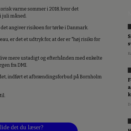
storisk varme sommer i 2018, hvor det
M
 juli måned.
g det angiver risikoen for tørke i Danmark.
S
, er det et udtryk for, at der er "høj risiko for
s
K
 blive mere ustadigt og efterhånden med enkelte
rgen fra DMI.
landet, indført et afbrændingsforbud på Bornholm
F
a
il.
D
lide det du læser?
H