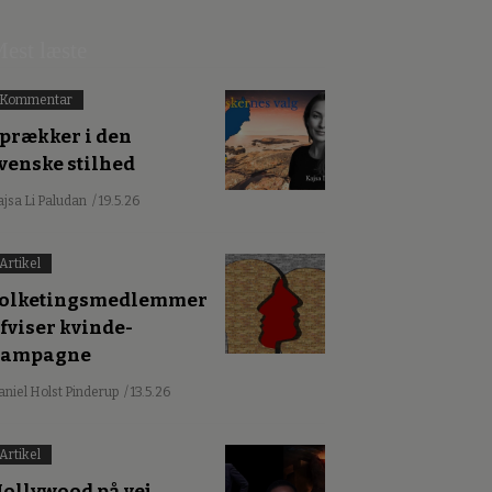
est læste
Kommentar
prækker i den
venske stilhed
ajsa Li Paludan
/ 19.5.26
Artikel
olketingsmedlemmer
fviser kvinde-
kampagne
aniel Holst Pinderup
/ 13.5.26
Artikel
ollywood på vej