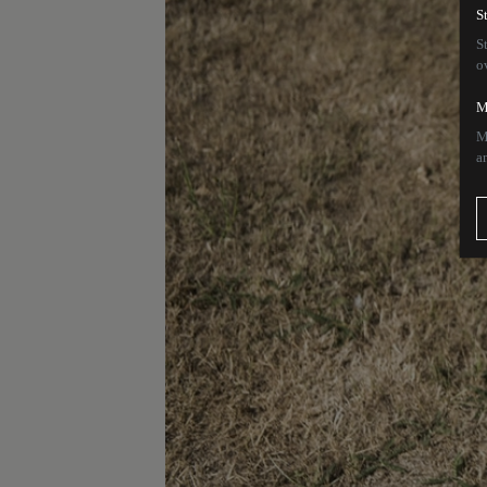
S
S
o
M
M
a