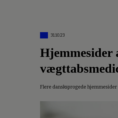
31.10.23
Hjemmesider an
vægttabsmedi
Flere dansksprogede hjemmesider er