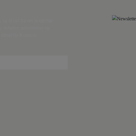
,
og få nyt fra det borgerlige
r, debatter, anmeldelser og
tilbud fra Kontrast.