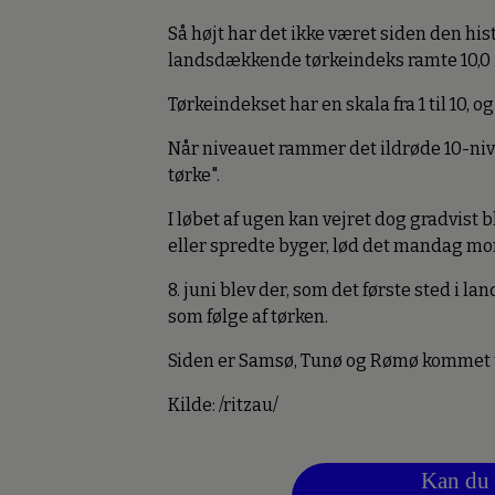
Så højt har det ikke været siden den hi
landsdækkende tørkeindeks ramte 10,0 i
Tørkeindekset har en skala fra 1 til 10, o
Når niveauet rammer det ildrøde 10-niveau
tørke".
I løbet af ugen kan vejret dog gradvist
eller spredte byger, lød det mandag mo
8. juni blev der, som det første sted i 
som følge af tørken.
Siden er Samsø, Tunø og Rømø kommet t
Kilde: /ritzau/
Kan du 