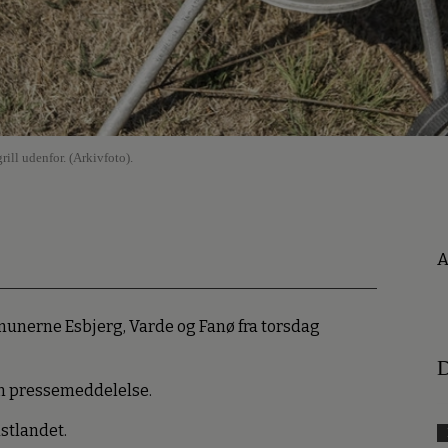
ill udenfor. (Arkivfoto).
A
unerne Esbjerg, Varde og Fanø fra torsdag
D
en pressemeddelelse.
astlandet.