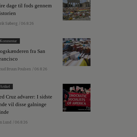
ire dage til fods gennem
istorien
lrik Søberg
/ 06.8.26
Kommentar
ogskænderen fra San
rancisco
nud Bruun Poulsen
/ 06.8.26
Artikel
ed Cruz advarer: I sidste
nde vil disse galninge
inde
an Lund
/ 06.8.26