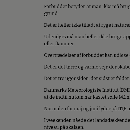
Forbuddet betyder, at man ikke må bruge 
grund.
Det er heller ikke tilladt at ryge i natu
Udendørs må man heller ikke bruge appa
eller flammer.
Overtrædelser af forbuddet kan udløse
Det er det tørre og varme vejr, der skab
Det er tre uger siden, der sidst er faldet
Danmarks Meteorologiske Institut (DMI) 
at de indtil nu kun har kastet sølle 14,1
Normalen for maj og juni lyder på 111,6 
I weekenden nåede det landsdækkende t
niveau på skalaen.