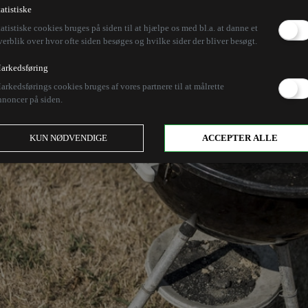
tatistiske
tatistiske cookies bruges på siden til at hjælpe os med bl.a. at danne et
verblik over hvor ofte siden besøges og hvilke sider der bliver besøgt.
arkedsføring
arkedsførings cookies bruges af vores partnere til at målrette
nnoncer på siden.
KUN NØDVENDIGE
ACCEPTER ALLE