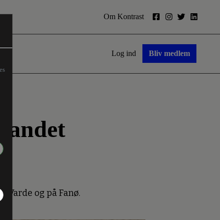
Om Kontrast
Log ind
Bliv medlem
es
tlandet
g, Varde og på Fanø.