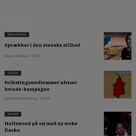
Mest læste
Kommentar
Sprækker i den svenske stilhed
Kajsa Li Paludan
/ 19.5.26
Artikel
Folketingsmedlemmer afviser
kvinde-kampagne
Daniel Holst Pinderup
/ 13.5.26
Artikel
Hollywood på vej med ny woke
fiasko