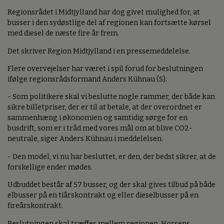
Regionsrådet i Midtjylland har dog givet mulighed for, at
busser i den sydøstlige del af regionen kan fortsætte kørsel
med diesel de næste fire år frem.
Det skriver Region Midtjylland i en pressemeddelelse.
Flere overvejelser har været i spil forud for beslutningen
ifølge regionsrådsformand Anders Kühnau (S).
- Som politikere skal vi beslutte nogle rammer, der både kan
sikre billetpriser, der er til at betale, at der overordnet er
sammenhæng i økonomien og samtidig sørge for en
busdrift, som er i tråd med vores mål om at blive CO2-
neutrale, siger Anders Kühnau i meddelelsen.
- Den model, vi nu har besluttet, er den, der bedst sikrer, at de
forskellige ender mødes.
Udbuddet består af 57 busser, og der skal gives tilbud på både
elbusser på en tiårskontrakt og eller dieselbusser på en
fireårskontrakt.
Beslutningen skal træffes mellem regionen, Horsens