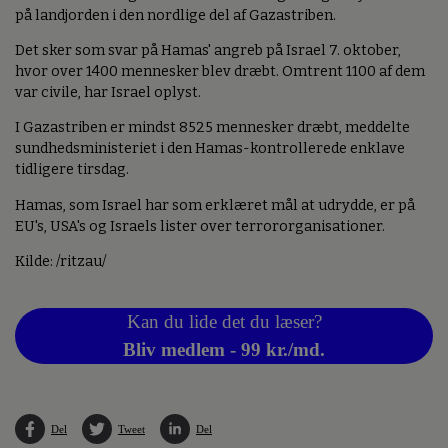
på landjorden i den nordlige del af Gazastriben.
Det sker som svar på Hamas' angreb på Israel 7. oktober,
hvor over 1400 mennesker blev dræbt. Omtrent 1100 af dem
var civile, har Israel oplyst.
I Gazastriben er mindst 8525 mennesker dræbt, meddelte
sundhedsministeriet i den Hamas-kontrollerede enklave
tidligere tirsdag.
Hamas, som Israel har som erklæret mål at udrydde, er på
EU's, USA's og Israels lister over terrororganisationer.
Kilde: /ritzau/
Kan du lide det du læser?
Bliv medlem - 99 kr./md.
Del
Tweet
Del