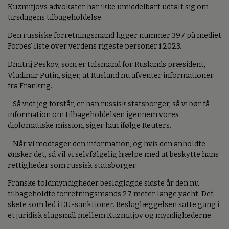
Kuzmitjovs advokater har ikke umiddelbart udtalt sig om
tirsdagens tilbageholdelse.
Den russiske forretningsmand ligger nummer 397 på mediet
Forbes' liste over verdens rigeste personer i 2023.
Dmitrij Peskov, som er talsmand for Ruslands præsident,
Vladimir Putin, siger, at Rusland nu afventer informationer
fra Frankrig.
- Så vidt jeg forstår, er han russisk statsborger, så vi bør få
information om tilbageholdelsen igennem vores
diplomatiske mission, siger han ifølge Reuters.
- Når vi modtager den information, og hvis den anholdte
ønsker det, så vil vi selvfølgelig hjælpe med at beskytte hans
rettigheder som russisk statsborger.
Franske toldmyndigheder beslaglagde sidste år den nu
tilbageholdte forretningsmands 27 meter lange yacht. Det
skete som led i EU-sanktioner. Beslaglæggelsen satte gang i
et juridisk slagsmål mellem Kuzmitjov og myndighederne.