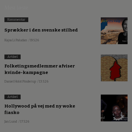
Mest læste
Kommentar
Sprækker i den svenske stilhed
Kajsa Li Paludan
/ 19.5.26
Artikel
Folketingsmedlemmer afviser
kvinde-kampagne
Daniel Holst Pinderup
/ 13.5.26
Artikel
Hollywood på vej med ny woke
fiasko
Jan Lund
/ 17.5.26