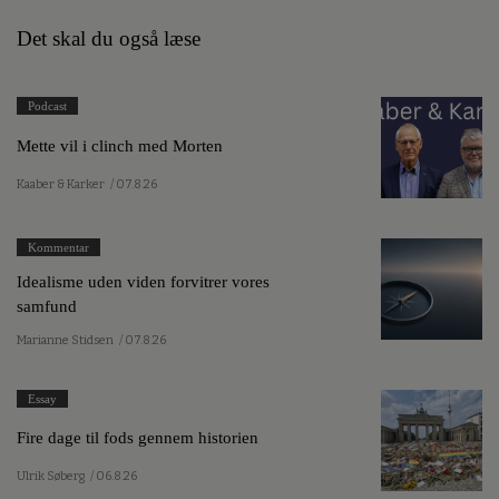
Det skal du også læse
Podcast
Mette vil i clinch med Morten
Kaaber & Karker
/ 07.8.26
Kommentar
Idealisme uden viden forvitrer vores
samfund
Marianne Stidsen
/ 07.8.26
Essay
Fire dage til fods gennem historien
Ulrik Søberg
/ 06.8.26