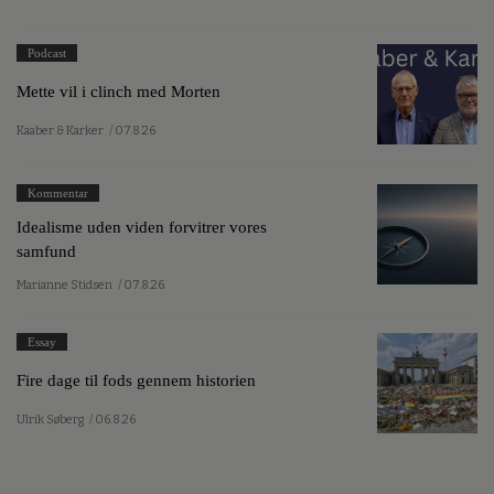
Podcast
Mette vil i clinch med Morten
Kaaber & Karker
/ 07.8.26
Kommentar
Idealisme uden viden forvitrer vores
samfund
Marianne Stidsen
/ 07.8.26
Essay
Fire dage til fods gennem historien
Ulrik Søberg
/ 06.8.26