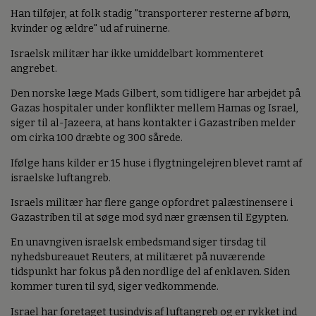
Han tilføjer, at folk stadig "transporterer resterne af børn,
kvinder og ældre" ud af ruinerne.
Israelsk militær har ikke umiddelbart kommenteret
angrebet.
Den norske læge Mads Gilbert, som tidligere har arbejdet på
Gazas hospitaler under konflikter mellem Hamas og Israel,
siger til al-Jazeera, at hans kontakter i Gazastriben melder
om cirka 100 dræbte og 300 sårede.
Ifølge hans kilder er 15 huse i flygtningelejren blevet ramt af
israelske luftangreb.
Israels militær har flere gange opfordret palæstinensere i
Gazastriben til at søge mod syd nær grænsen til Egypten.
En unavngiven israelsk embedsmand siger tirsdag til
nyhedsbureauet Reuters, at militæret på nuværende
tidspunkt har fokus på den nordlige del af enklaven. Siden
kommer turen til syd, siger vedkommende.
Israel har foretaget tusindvis af luftangreb og er rykket ind