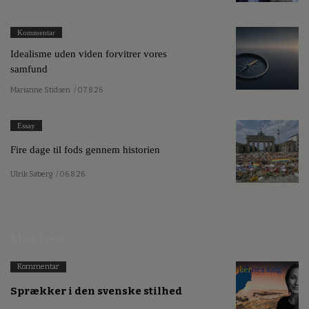
Kommentar
Idealisme uden viden forvitrer vores
samfund
Marianne Stidsen
/ 07.8.26
Essay
Fire dage til fods gennem historien
Ulrik Søberg
/ 06.8.26
Mest læste
Kommentar
Sprækker i den svenske stilhed