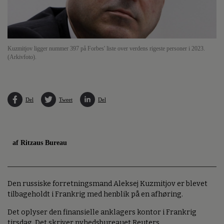
Kuzmitjov ligger nummer 397 på Forbes' liste over verdens rigeste personer i 2023.
(Arkivfoto).
Del
Tweet
Del
af Ritzaus Bureau
Den russiske forretningsmand Aleksej Kuzmitjov er blevet
tilbageholdt i Frankrig med henblik på en afhøring.
Det oplyser den finansielle anklagers kontor i Frankrig
tirsdag. Det skriver nyhedsbureauet Reuters.