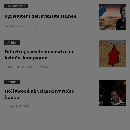
Kommentar
Sprækker i den svenske stilhed
Kajsa Li Paludan
/ 19.5.26
Artikel
Folketingsmedlemmer afviser
kvinde-kampagne
Daniel Holst Pinderup
/ 13.5.26
Artikel
Hollywood på vej med ny woke
fiasko
Jan Lund
/ 17.5.26