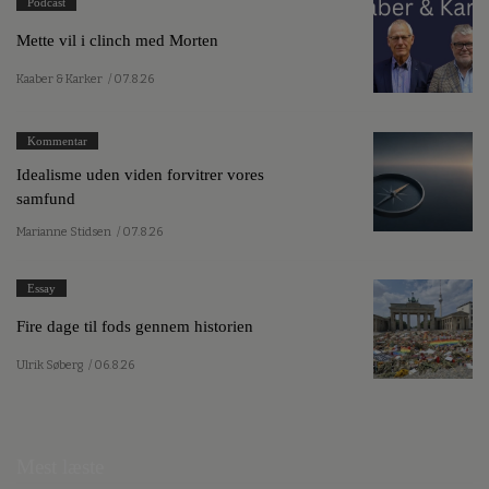
Podcast
Mette vil i clinch med Morten
Kaaber & Karker
/ 07.8.26
Kommentar
Idealisme uden viden forvitrer vores
samfund
Marianne Stidsen
/ 07.8.26
Essay
Fire dage til fods gennem historien
Ulrik Søberg
/ 06.8.26
Mest læste