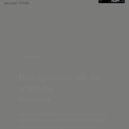
Jan Lund
/ 17.5.26
Nyhedsbrev
Bliv opdateret, når der
er nyt fra
Kontrast
Indtast din
e-mail-adresse,
og få nyt fra det borgerlige
Danmark, artikler, analyser, debatter, anmeldelser og
information om fordele og tilbud fra Kontrast.