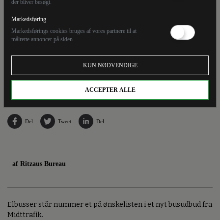
der bliver besøgt.
Markedsføring
Markedsførings cookies bruges af vores partnere til at
målrette annoncer på siden.
KUN NØDVENDIGE
Region Midtjyllands omkostninger kan stige med 20 procent, hvis alle 57 busser
udskiftes til el, oplyser regionen. (Arkivfoto).
ACCEPTER ALLE
Del
Tweet
Del
af Ritzaus Bureau
Elbusser står nummer et på ønskelisten i et nyt busudbud fra
Midttrafik.