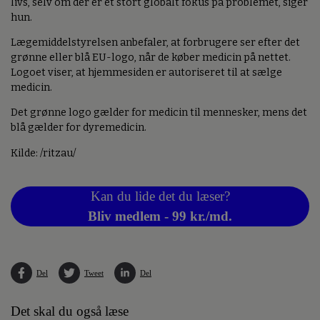
livs, selv om der er et stort globalt fokus på problemet, siger
hun.
Lægemiddelstyrelsen anbefaler, at forbrugere ser efter det
grønne eller blå EU-logo, når de køber medicin på nettet.
Logoet viser, at hjemmesiden er autoriseret til at sælge
medicin.
Det grønne logo gælder for medicin til mennesker, mens det
blå gælder for dyremedicin.
Kilde: /ritzau/
Kan du lide det du læser?
Bliv medlem - 99 kr./md.
Del
Tweet
Del
Det skal du også læse