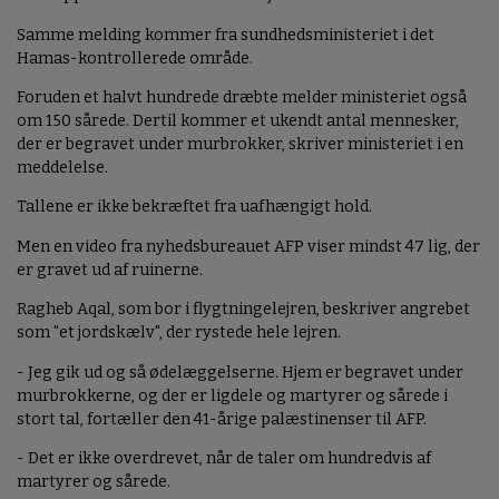
Samme melding kommer fra sundhedsministeriet i det
Hamas-kontrollerede område.
Foruden et halvt hundrede dræbte melder ministeriet også
om 150 sårede. Dertil kommer et ukendt antal mennesker,
der er begravet under murbrokker, skriver ministeriet i en
meddelelse.
Tallene er ikke bekræftet fra uafhængigt hold.
Men en video fra nyhedsbureauet AFP viser mindst 47 lig, der
er gravet ud af ruinerne.
Ragheb Aqal, som bor i flygtningelejren, beskriver angrebet
som "et jordskælv", der rystede hele lejren.
- Jeg gik ud og så ødelæggelserne. Hjem er begravet under
murbrokkerne, og der er ligdele og martyrer og sårede i
stort tal, fortæller den 41-årige palæstinenser til AFP.
- Det er ikke overdrevet, når de taler om hundredvis af
martyrer og sårede.