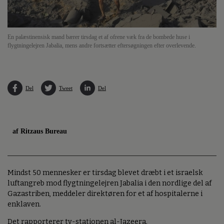
En palæstinensisk mand bærer tirsdag et af ofrene væk fra de bombede huse i
flygtningelejren Jabalia, mens andre fortsætter eftersøgningen efter overlevende.
Del
Tweet
Del
af Ritzaus Bureau
Mindst 50 mennesker er tirsdag blevet dræbt i et israelsk
luftangreb mod flygtningelejren Jabalia i den nordlige del af
Gazastriben, meddeler direktøren for et af hospitalerne i
enklaven.
Det rapporterer tv-stationen al-Jazeera.