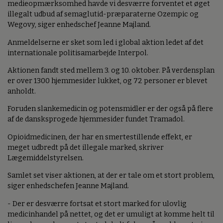
medieopmærksomhed havde vi desværre forventet et øget
illegalt udbud af semaglutid-præparaterne Ozempic og
Wegovy, siger enhedschef Jeanne Majland.
Anmeldelserne er sket som led i global aktion ledet af det
internationale politisamarbejde Interpol.
Aktionen fandt sted mellem 3. og 10. oktober. På verdensplan
er over 1300 hjemmesider lukket, og 72 personer er blevet
anholdt.
Foruden slankemedicin og potensmidler er der også på flere
af de dansksprogede hjemmesider fundet Tramadol.
Opioidmedicinen, der har en smertestillende effekt, er
meget udbredt på det illegale marked, skriver
Lægemiddelstyrelsen.
Samlet set viser aktionen, at der er tale om et stort problem,
siger enhedschefen Jeanne Majland.
- Der er desværre fortsat et stort marked for ulovlig
medicinhandel på nettet, og det er umuligt at komme helt til