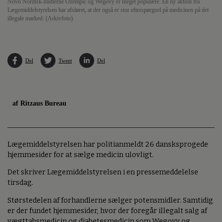
Novo Nordisk-midlerne Ozempic og Wegovy er meget populære. En ny aktion fra
Lægemiddelstyrelsen har afsløret, at der også er stor efterspørgsel på medicinen på det
illegale marked. (Arkivfoto).
Del
Tweet
Del
af Ritzaus Bureau
Lægemiddelstyrelsen har politianmeldt 26 dansksprogede
hjemmesider for at sælge medicin ulovligt.
Det skriver Lægemiddelstyrelsen i en pressemeddelelse
tirsdag.
Størstedelen af forhandlerne sælger potensmidler. Samtidig
er der fundet hjemmesider, hvor der foregår illegalt salg af
vægttabsmedicin og diabetesmedicin som Wegovy og