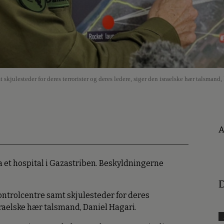
kjulesteder for deres terrorister og deres ledere, siger den israelske hær talsmand,
A
ra et hospital i Gazastriben. Beskyldningerne
D
ntrolcentre samt skjulesteder for deres
sraelske hær talsmand, Daniel Hagari.