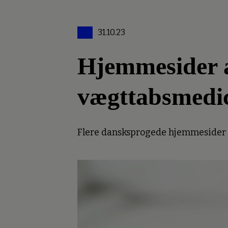
31.10.23
Hjemmesider an
vægttabsmedi
Flere dansksprogede hjemmesider er