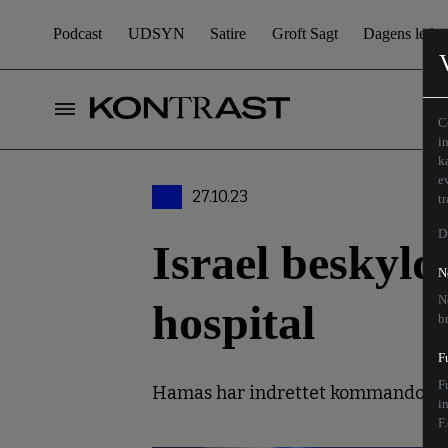
Podcast
UDSYN
Satire
Groft Sagt
Dagens leder
C
i
k
e
27.10.23
t
D
Israel beskyld
N
N
hospital
b
F
F
Hamas har indrettet kommando-og ko
i
F