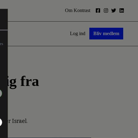
Om Kontrast
Log ind
Bliv medlem
es
rig fra
ger Israel.