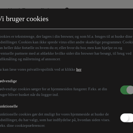
Aktuelt Tema
Skribenter
Vi bruger cookies
Den borgelige brille
Alle vores skribenter
Remigration
Modløberne
ookies er tekststrenge, der lagres i din browser, og som bl.a. bruges til at huske dine
Humaniora forfra
Z-aksen
ndstillinger. Cookies kan ikke sprede virus eller andre skadelige programmer. Cooki
an heller ikke fortælle os hvem du er, eller hvor du bor, men kan hjælpe os og
Store Danskere
ventuelle partnere med at afdække hvilke sider din browser har besøgt, til brug ved
rafikmåling og målretning af annoncer.
u kan læse vores privatlivspolitik ved at klikke
her
er Hamas for at føre k
ødvendige
ødvendige cookies sørger for at hjemmesiden fungerer. F.eks. at din
ruger bliver husket når du logger ind.
unktionelle
unktionelle cookies gør det muligt for vores hjemmeside at huske de
ntrolcentre og skjulesteder på et hospital i Gaza, si
ndstillinger, du har valgt, som har indflydelse på, hvordan siden vises.
.eks. dine cookiepræferencer.