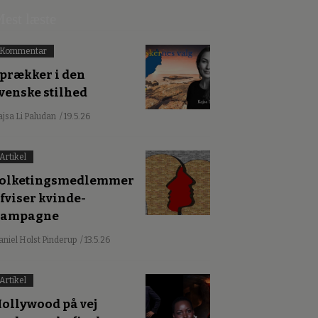
est læste
Kommentar
prækker i den
venske stilhed
ajsa Li Paludan
/ 19.5.26
Artikel
olketingsmedlemmer
fviser kvinde-
kampagne
aniel Holst Pinderup
/ 13.5.26
Artikel
ollywood på vej