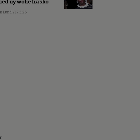
ed ny woke fiasko
an Lund
/ 17.5.26