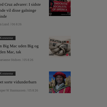
ed Cruz advarer: I sidste
nde vil disse galninge
inde
an Lund
/ 06.8.26
Kommentar
n Big Mac uden Big og
den Mac, tak
arianne Stidsen
/ 05.8.26
Kommentar
et sorte vidunderbarn
esper W. Rasmussen
/ 05.8.26