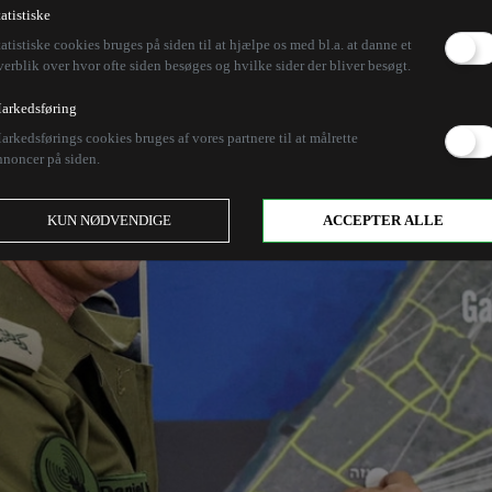
tatistiske
tatistiske cookies bruges på siden til at hjælpe os med bl.a. at danne et
verblik over hvor ofte siden besøges og hvilke sider der bliver besøgt.
arkedsføring
arkedsførings cookies bruges af vores partnere til at målrette
nnoncer på siden.
KUN NØDVENDIGE
ACCEPTER ALLE