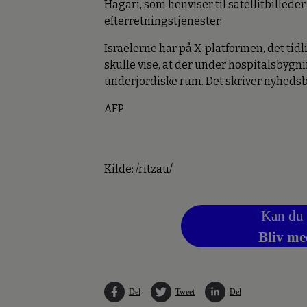
Hagari, som henviser til satellitbilleder
efterretningstjenester.
Israelerne har på X-platformen, det tidli
skulle vise, at der under hospitalsbygn
underjordiske rum. Det skriver nyheds
AFP
Kilde: /ritzau/
Kan du 
Bliv me
Del
Tweet
Del