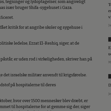
os, tegninger og lydoptagelser, som angiveligt
T
as især bruger Shifa-sygehuset i Gaza.
e
v
ficeret.
J
fået kritik for at angribe skoler og sygehuse i
iske ledelse, Ezzat El-Reshiq, siger, at de
E
u
påstår, er uden rod i virkeligheden, skriver han på
M
 det israelske militær anvendt til krigsførelse.
stof på hospitalerne til deres
D
J
ktober, hvor over 1500 mennesker blev dræbt, er
t til hospitalerne for at gemme sig der, siger