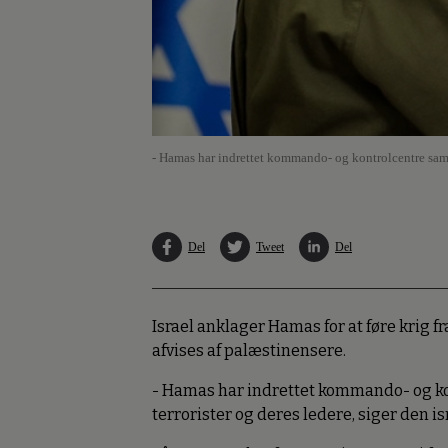
- Hamas har indrettet kommando- og kontrolcentre samt s
Del
Tweet
Del
Israel anklager Hamas for at føre krig f
afvises af palæstinensere.
- Hamas har indrettet kommando- og ko
terrorister og deres ledere, siger den i