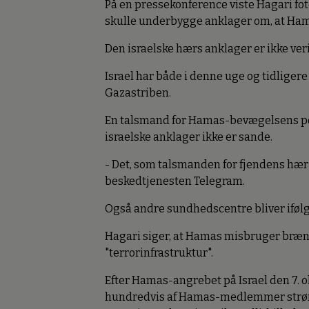
På en pressekonference viste Hagari fot
skulle underbygge anklager om, at Ham
Den israelske hærs anklager er ikke veri
Israel har både i denne uge og tidligere 
Gazastriben.
En talsmand for Hamas-bevægelsens polit
israelske anklager ikke er sande.
- Det, som talsmanden for fjendens hær 
beskedtjenesten Telegram.
Også andre sundhedscentre bliver ifølge
Hagari siger, at Hamas misbruger brænd
"terrorinfrastruktur".
Efter Hamas-angrebet på Israel den 7. o
hundredvis af Hamas-medlemmer strømme