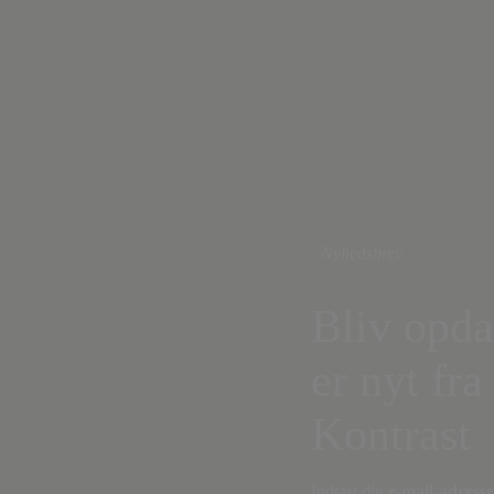
Nyhedsbrev
Bliv opda
er nyt fra
Kontrast
Indtast din
e-mail-adresse