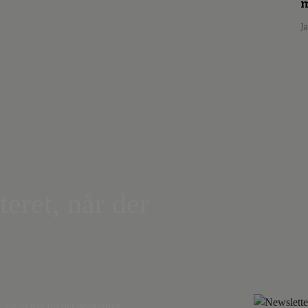
m
J
teret, når der
,
og få nyt fra det borgerlige