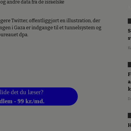
 og andre data fra de israelske
M
gere Twitter, offentliggjort en illustration, der
ingen i Gaza er indgange til et tunnelsystem og
S
bureauet dpa.
s
K
F
a
lide det du læser?
D
dlem - 99 kr./md.
H