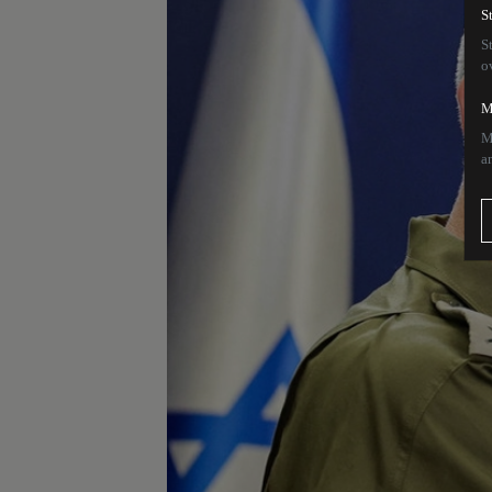
S
S
o
M
M
a