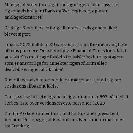
Mandag blev der foretaget ransagninger af den russiske
rigsmands boliger i Paris og Var-regionen, oplyser
anklagerkontoret.
61-årige Kuzmitjov er ifølge Reuters tirsdag endnu ikke
blevet sigtet.
I marts 2022 indførte EU sanktioner mod Kuzmitjov og flere
af hans partnere. Det skete ifølge Financial Times for "aktivt
at støtte" samt "drage fordel af russiske beslutningstagere,
som er ansvarlige for annekteringen af Krim eller
destabiliseringen af Ukraine".
Kuzmitjovs advokater har ikke umiddelbart udtalt sig om
tirsdagens tilbageholdelse.
Den russiske forretningsmand ligger nummer 397 på mediet
Forbes' liste over verdens rigeste personer i 2023.
Dmitrij Peskov, som er talsmand for Ruslands præsident,
Vladimir Putin, siger, at Rusland nu afventer informationer
fra Frankrig.