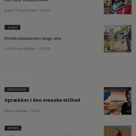
Jesper W. Rasmussen
/ 05.8.26
Artikel
Feriekommunernes lange arm
Knud Bruun Poulsen
/ 02.8.26
Mest læste
Kommentar
Sprækker i den svenske stilhed
Kajsa Li Paludan
/ 19.5.26
Artikel