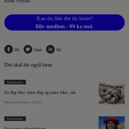
Kilde: /ritzau/
Kan du lide det du læser?
Bliv medlem - 99 kr./md.
Del
Tweet
Del
Det skal du også læse
Kommentar
En Big Mac uden Big og uden Mac, tak
Marianne Stidsen
/ 05.8.26
Kommentar
Det sorte vidunderbarn