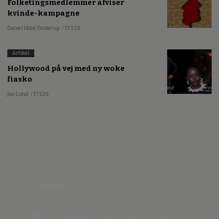
Folketingsmedlemmer afviser
kvinde-kampagne
Daniel Holst Pinderup
/ 13.5.26
Artikel
Hollywood på vej med ny woke
fiasko
Jan Lund
/ 17.5.26
Nyhedsbrev