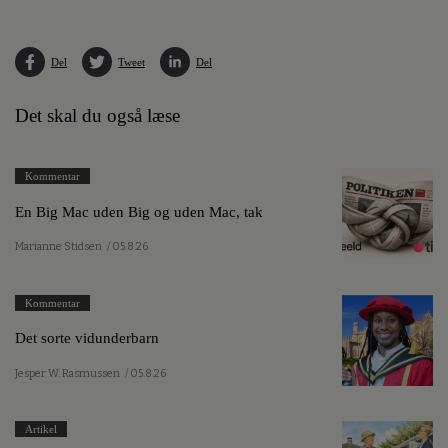
Del
Tweet
Del
Det skal du også læse
Kommentar
En Big Mac uden Big og uden Mac, tak
Marianne Stidsen
/ 05.8.26
Kommentar
Det sorte vidunderbarn
Jesper W. Rasmussen
/ 05.8.26
Artikel