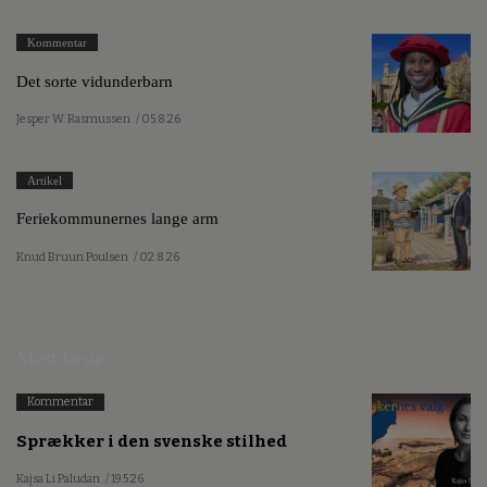
Kommentar
Det sorte vidunderbarn
Jesper W. Rasmussen
/ 05.8.26
Artikel
Feriekommunernes lange arm
Knud Bruun Poulsen
/ 02.8.26
Mest læste
Kommentar
Sprækker i den svenske stilhed
Kajsa Li Paludan
/ 19.5.26