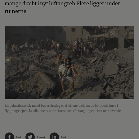
mange dræbt i nyt luftangreb. Flere ligger under
ruinerne.
En palæstinensisk mand bærer tirsdag et af ofrene væk fra de bombede huse i
flygtningelejren Jabalia, mens andre fortsætter eftersøgningen efter overlevende.
Del
Tweet
Del