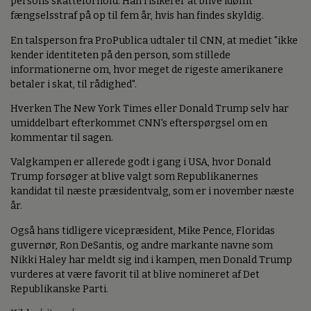
persons skatteforhold. Han risikerer at blive idømt
fængselsstraf på op til fem år, hvis han findes skyldig.
En talsperson fra ProPublica udtaler til CNN, at mediet "ikke
kender identiteten på den person, som stillede
informationerne om, hvor meget de rigeste amerikanere
betaler i skat, til rådighed".
Hverken The New York Times eller Donald Trump selv har
umiddelbart efterkommet CNN's efterspørgsel om en
kommentar til sagen.
Valgkampen er allerede godt i gang i USA, hvor Donald
Trump forsøger at blive valgt som Republikanernes
kandidat til næste præsidentvalg, som er i november næste
år.
Også hans tidligere vicepræsident, Mike Pence, Floridas
guvernør, Ron DeSantis, og andre markante navne som
Nikki Haley har meldt sig ind i kampen, men Donald Trump
vurderes at være favorit til at blive nomineret af Det
Republikanske Parti.