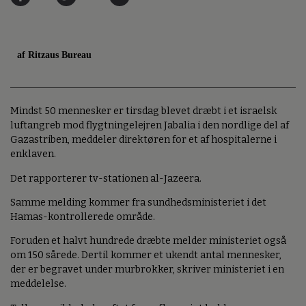
af Ritzaus Bureau
Mindst 50 mennesker er tirsdag blevet dræbt i et israelsk
luftangreb mod flygtningelejren Jabalia i den nordlige del af
Gazastriben, meddeler direktøren for et af hospitalerne i
enklaven.
Det rapporterer tv-stationen al-Jazeera.
Samme melding kommer fra sundhedsministeriet i det
Hamas-kontrollerede område.
Foruden et halvt hundrede dræbte melder ministeriet også
om 150 sårede. Dertil kommer et ukendt antal mennesker,
der er begravet under murbrokker, skriver ministeriet i en
meddelelse.