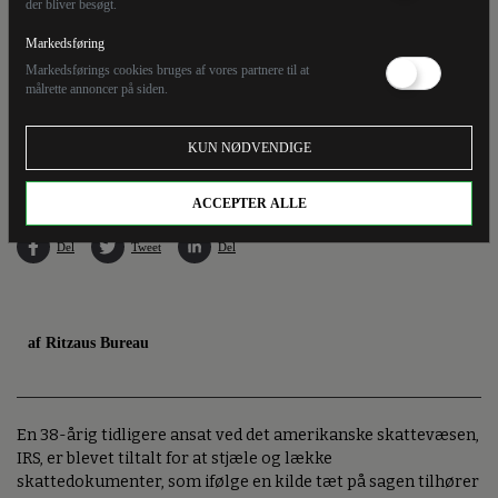
der bliver besøgt.
Markedsføring
Markedsførings cookies bruges af vores partnere til at
målrette annoncer på siden.
Politiet mener ifølge en kilde, som udtaler sig anonymt til CNN, at det har fundet den
KUN NØDVENDIGE
person, som lækkede Donald Trumps selvangivelse til medierne.
ACCEPTER ALLE
Del
Tweet
Del
af Ritzaus Bureau
En 38-årig tidligere ansat ved det amerikanske skattevæsen,
IRS, er blevet tiltalt for at stjæle og lække
skattedokumenter, som ifølge en kilde tæt på sagen tilhører