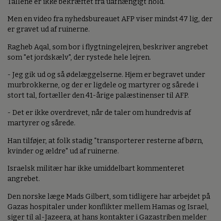
Tallene er ikke bekræftet fra uafhængigt hold.
Men en video fra nyhedsbureauet AFP viser mindst 47 lig, der
er gravet ud af ruinerne.
Ragheb Aqal, som bor i flygtningelejren, beskriver angrebet
som "et jordskælv", der rystede hele lejren.
- Jeg gik ud og så ødelæggelserne. Hjem er begravet under
murbrokkerne, og der er ligdele og martyrer og sårede i
stort tal, fortæller den 41-årige palæstinenser til AFP.
- Det er ikke overdrevet, når de taler om hundredvis af
martyrer og sårede.
Han tilføjer, at folk stadig "transporterer resterne af børn,
kvinder og ældre" ud af ruinerne.
Israelsk militær har ikke umiddelbart kommenteret
angrebet.
Den norske læge Mads Gilbert, som tidligere har arbejdet på
Gazas hospitaler under konflikter mellem Hamas og Israel,
siger til al-Jazeera, at hans kontakter i Gazastriben melder