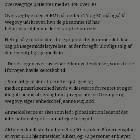
overvægtige patienter med et BMI over 30.
Overvægtige med et BMI på mellem 27 og 30 må også få
Wegovy udskrevet, hvis de på samme tid har
helbredsproblemer, der er vægtrelaterede.
Netop på grund af den store popularitet kommer det ikke
bag på Lægemiddelstyrelsen, at der foregår ulovligt salg af
den receptpligtige medicin.
- Der er ingen overraskelser eller nye tendenser, som vi ikke
i forvejen havde kendskab til.
- Som følge af den store efterspørgsel og
medieopmærksomhed havde vi desværre forventet et øget
illegalt udbud af semaglutid-præparaterne Ozempic og
Wegovy, siger enhedschef Jeanne Majland.
Anmeldelserne er sket som led i global aktion ledet af det
internationale politisamarbejde Interpol.
Aktionen fandt sted mellem 3. og 10. oktober. På verdensplan
er over 1300 hjemmesider lukket, og 72 personer er blevet