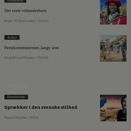
Kommentar
Det sorte vidunderbarn
Jesper W. Rasmussen
/ 05.8.26
Artikel
Feriekommunernes lange arm
Knud Bruun Poulsen
/ 02.8.26
Mest læste
Kommentar
Sprækker i den svenske stilhed
Kajsa Li Paludan
/ 19.5.26