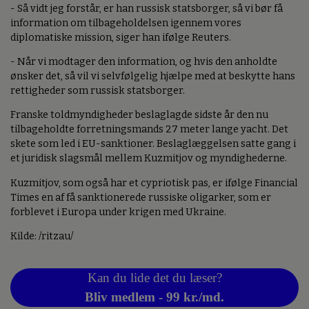
- Så vidt jeg forstår, er han russisk statsborger, så vi bør få
information om tilbageholdelsen igennem vores
diplomatiske mission, siger han ifølge Reuters.
- Når vi modtager den information, og hvis den anholdte
ønsker det, så vil vi selvfølgelig hjælpe med at beskytte hans
rettigheder som russisk statsborger.
Franske toldmyndigheder beslaglagde sidste år den nu
tilbageholdte forretningsmands 27 meter lange yacht. Det
skete som led i EU-sanktioner. Beslaglæggelsen satte gang i
et juridisk slagsmål mellem Kuzmitjov og myndighederne.
Kuzmitjov, som også har et cypriotisk pas, er ifølge Financial
Times en af få sanktionerede russiske oligarker, som er
forblevet i Europa under krigen med Ukraine.
Kilde: /ritzau/
Kan du lide det du læser?
Bliv medlem - 99 kr./md.