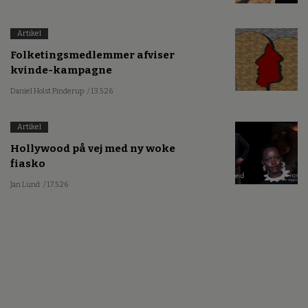
Artikel
Folketingsmedlemmer afviser
kvinde-kampagne
Daniel Holst Pinderup
/ 13.5.26
Artikel
Hollywood på vej med ny woke
fiasko
Jan Lund
/ 17.5.26