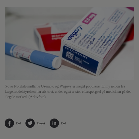
Novo Nordisk-midlerne Ozempic og Wegovy er meget populære. En ny aktion fra
Lægemiddelstyrelsen har afsløret, at der også er stor efterspørgsel på medicinen på det
illegale marked. (Arkivfoto).
Del
Tweet
Del