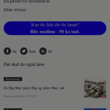
blå gælder for dyremedicin.
Kilde: /ritzau/
Kan du lide det du læser?
Bliv medlem - 99 kr./md.
Del
Tweet
Del
Det skal du også læse
Kommentar
En Big Mac uden Big og uden Mac, tak
Marianne Stidsen
/ 05.8.26