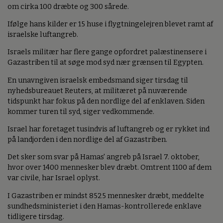
om cirka 100 dræbte og 300 sårede.
Ifølge hans kilder er 15 huse i flygtningelejren blevet ramt af
israelske luftangreb.
Israels militær har flere gange opfordret palæstinensere i
Gazastriben til at søge mod syd nær grænsen til Egypten.
En unavngiven israelsk embedsmand siger tirsdag til
nyhedsbureauet Reuters, at militæret på nuværende
tidspunkt har fokus på den nordlige del af enklaven. Siden
kommer turen til syd, siger vedkommende.
Israel har foretaget tusindvis af luftangreb og er rykket ind
på landjorden i den nordlige del af Gazastriben.
Det sker som svar på Hamas' angreb på Israel 7. oktober,
hvor over 1400 mennesker blev dræbt. Omtrent 1100 af dem
var civile, har Israel oplyst.
I Gazastriben er mindst 8525 mennesker dræbt, meddelte
sundhedsministeriet i den Hamas-kontrollerede enklave
tidligere tirsdag.