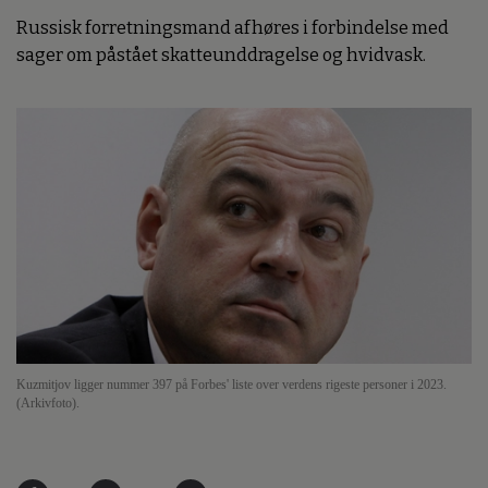
Russisk forretningsmand afhøres i forbindelse med
sager om påstået skatteunddragelse og hvidvask.
Kuzmitjov ligger nummer 397 på Forbes' liste over verdens rigeste personer i 2023.
(Arkivfoto).