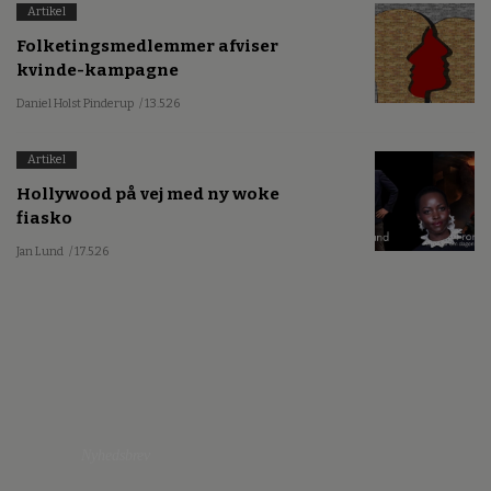
Artikel
Folketingsmedlemmer afviser
kvinde-kampagne
Daniel Holst Pinderup
/ 13.5.26
Artikel
Hollywood på vej med ny woke
fiasko
Jan Lund
/ 17.5.26
Nyhedsbrev