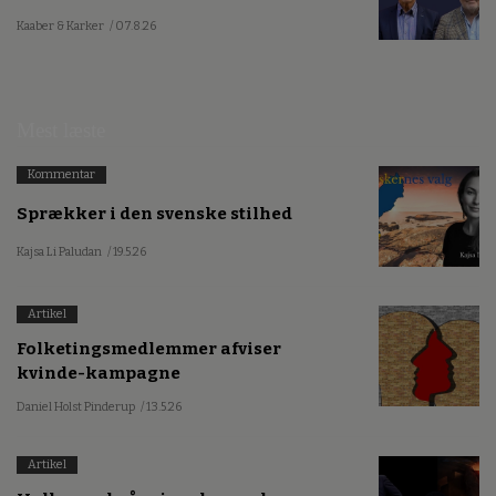
Kaaber & Karker
/ 07.8.26
Mest læste
Kommentar
Sprækker i den svenske stilhed
Kajsa Li Paludan
/ 19.5.26
Artikel
Folketingsmedlemmer afviser
kvinde-kampagne
Daniel Holst Pinderup
/ 13.5.26
Artikel