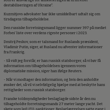
som er ansvarlige for annekteringen af Krim eller
destabiliseringen af Ukraine".
Kuzmitjovs advokater har ikke umiddelbart udtalt sig om
tirsdagens tilbageholdelse.
Den russiske forretningsmand ligger nummer 397 på mediet
Forbes' liste over verdens rigeste personer i 2023.
Dmitrij Peskov, som er talsmand for Ruslands præsident,
Vladimir Putin, siger, at Rusland nu afventer informationer
fra Frankrig.
- Så vidt jeg forstår, er han russisk statsborger, så vi bør få
information om tilbageholdelsen igennem vores
diplomatiske mission, siger han ifølge Reuters.
- Når vi modtager den information, og hvis den anholdte
ønsker det, så vil vi selvfølgelig hjælpe med at beskytte hans
rettigheder som russisk statsborger.
Franske toldmyndigheder beslaglagde sidste år den nu
tilbageholdte forretningsmands 27 meter lange yacht. Det
skete som led i EU-sanktioner. Beslaglæggelsen satte gang i