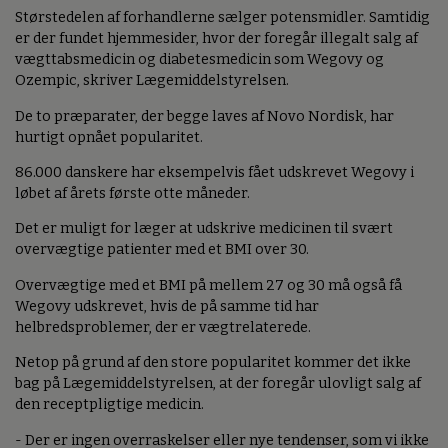
Størstedelen af forhandlerne sælger potensmidler. Samtidig
er der fundet hjemmesider, hvor der foregår illegalt salg af
vægttabsmedicin og diabetesmedicin som Wegovy og
Ozempic, skriver Lægemiddelstyrelsen.
De to præparater, der begge laves af Novo Nordisk, har
hurtigt opnået popularitet.
86.000 danskere har eksempelvis fået udskrevet Wegovy i
løbet af årets første otte måneder.
Det er muligt for læger at udskrive medicinen til svært
overvægtige patienter med et BMI over 30.
Overvægtige med et BMI på mellem 27 og 30 må også få
Wegovy udskrevet, hvis de på samme tid har
helbredsproblemer, der er vægtrelaterede.
Netop på grund af den store popularitet kommer det ikke
bag på Lægemiddelstyrelsen, at der foregår ulovligt salg af
den receptpligtige medicin.
- Der er ingen overraskelser eller nye tendenser, som vi ikke