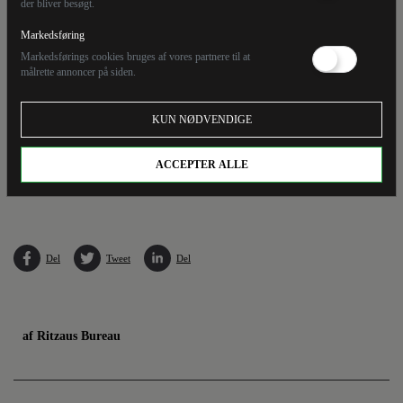
der bliver besøgt.
Markedsføring
Markedsførings cookies bruges af vores partnere til at
målrette annoncer på siden.
KUN NØDVENDIGE
ACCEPTER ALLE
Det var henholdsvis 26. og 27. september sidste år, at det blev opdaget, at der var gået
hul på Nord Stream-gasrørledningerne. (Arkivfoto).
Del
Tweet
Del
af Ritzaus Bureau