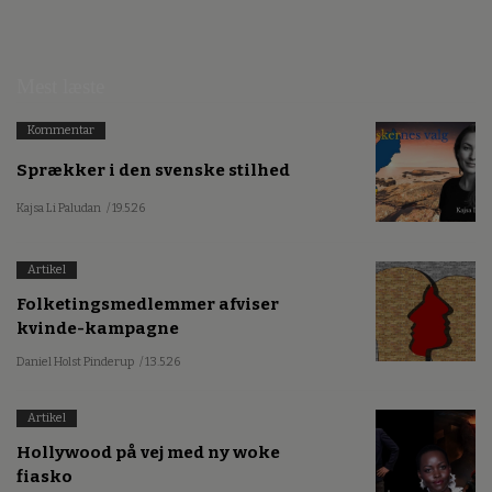
Mest læste
Kommentar
Sprækker i den svenske stilhed
Kajsa Li Paludan
/ 19.5.26
Artikel
Folketingsmedlemmer afviser
kvinde-kampagne
Daniel Holst Pinderup
/ 13.5.26
Artikel
Hollywood på vej med ny woke
fiasko