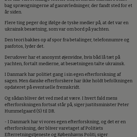
bag sprængningerne af gasrørledninger, der fandt sted for et
år siden.
Flere ting peger dog ifølge de tyske medier på, at det var en
ukrainsk besætning, som var om bord på yachten.
Den teori bakkes op af spor fra betalinger, telefonnumre og
pasfotos, lyder det.
Derudover har et anonymt øjenvidne, hvis båd lå tæt på
yachten, fortalt medierne, at besætningen talte ukrainsk.
I Danmark har politiet gang i sin egen efterforskning af
sagen. Men danske efterforskere har ikke holdt befolkningen
opdateret på eventuelle fremskridt.
Og sådan bliver det ved med at være. I hvert fald mens
efterforskningen fortsat står på, siger justitsminister Peter
Hummelgaard (S) til DR.
- I Danmark har vi vores egen efterforskning, og det er en
efterforskning, der bliver varetaget af Politiets
Efterretningstjeneste og Københavns Politi, siger