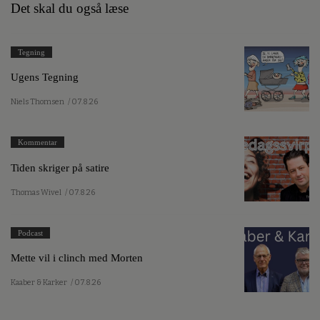
Det skal du også læse
Tegning
Ugens Tegning
Niels Thomsen
/ 07.8.26
Kommentar
Tiden skriger på satire
Thomas Wivel
/ 07.8.26
Podcast
Mette vil i clinch med Morten
Kaaber & Karker
/ 07.8.26