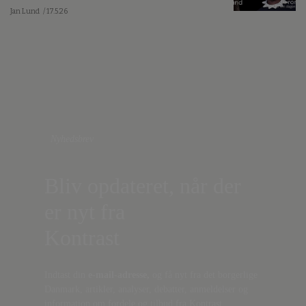
Jan Lund
/ 17.5.26
Nyhedsbrev
Bliv opdateret, når der
er nyt fra
Kontrast
Indtast din
e-mail-adresse,
og få nyt fra det borgerlige
Danmark, artikler, analyser, debatter, anmeldelser og
information om fordele og tilbud fra Kontrast.