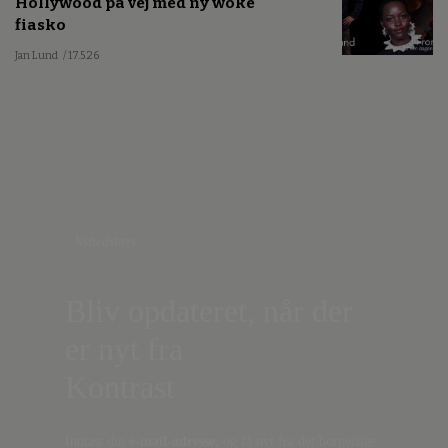
Hollywood på vej med ny woke
fiasko
Jan Lund
/ 17.5.26
Nyhedsbrev
Bliv opdateret, når der
er nyt fra
Kontrast
Indtast din
e-mail-adresse,
og få nyt fra det borgerlige