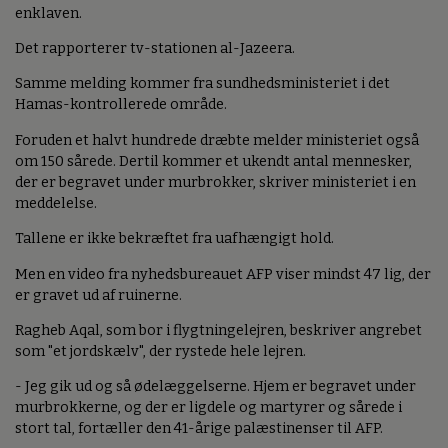
enklaven.
Det rapporterer tv-stationen al-Jazeera.
Samme melding kommer fra sundhedsministeriet i det
Hamas-kontrollerede område.
Foruden et halvt hundrede dræbte melder ministeriet også
om 150 sårede. Dertil kommer et ukendt antal mennesker,
der er begravet under murbrokker, skriver ministeriet i en
meddelelse.
Tallene er ikke bekræftet fra uafhængigt hold.
Men en video fra nyhedsbureauet AFP viser mindst 47 lig, der
er gravet ud af ruinerne.
Ragheb Aqal, som bor i flygtningelejren, beskriver angrebet
som "et jordskælv", der rystede hele lejren.
- Jeg gik ud og så ødelæggelserne. Hjem er begravet under
murbrokkerne, og der er ligdele og martyrer og sårede i
stort tal, fortæller den 41-årige palæstinenser til AFP.