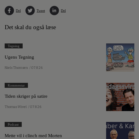
Del
Tweet
Del
Det skal du også læse
Tegning
Ugens Tegning
Niels Thomsen
/ 07.8.26
Kommentar
Tiden skriger på satire
Thomas Wivel
/ 07.8.26
Podcast
Mette vil i clinch med Morten