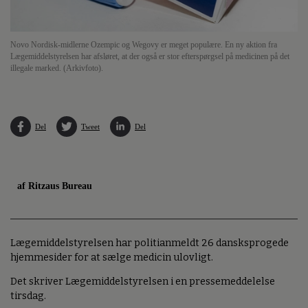
Novo Nordisk-midlerne Ozempic og Wegovy er meget populære. En ny aktion fra
Lægemiddelstyrelsen har afsløret, at der også er stor efterspørgsel på medicinen på det
illegale marked. (Arkivfoto).
Del
Tweet
Del
af Ritzaus Bureau
Lægemiddelstyrelsen har politianmeldt 26 dansksprogede
hjemmesider for at sælge medicin ulovligt.
Det skriver Lægemiddelstyrelsen i en pressemeddelelse
tirsdag.