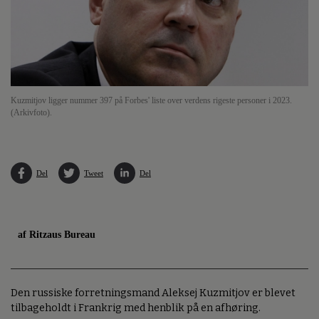
Kuzmitjov ligger nummer 397 på Forbes' liste over verdens rigeste personer i 2023.
(Arkivfoto).
Del
Tweet
Del
af Ritzaus Bureau
Den russiske forretningsmand Aleksej Kuzmitjov er blevet
tilbageholdt i Frankrig med henblik på en afhøring.