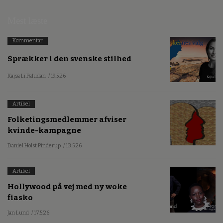
Mest læste
Kommentar
Sprækker i den svenske stilhed
Kajsa Li Paludan
/ 19.5.26
Artikel
Folketingsmedlemmer afviser
kvinde-kampagne
Daniel Holst Pinderup
/ 13.5.26
Artikel
Hollywood på vej med ny woke
fiasko
Jan Lund
/ 17.5.26