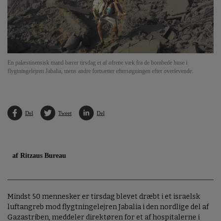
En palæstinensisk mand bærer tirsdag et af ofrene væk fra de bombede huse i
flygtningelejren Jabalia, mens andre fortsætter eftersøgningen efter overlevende.
Del
Tweet
Del
af Ritzaus Bureau
Mindst 50 mennesker er tirsdag blevet dræbt i et israelsk
luftangreb mod flygtningelejren Jabalia i den nordlige del af
Gazastriben, meddeler direktøren for et af hospitalerne i