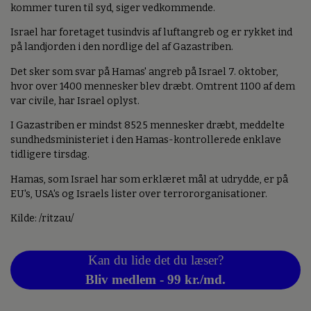
kommer turen til syd, siger vedkommende.
Israel har foretaget tusindvis af luftangreb og er rykket ind
på landjorden i den nordlige del af Gazastriben.
Det sker som svar på Hamas' angreb på Israel 7. oktober,
hvor over 1400 mennesker blev dræbt. Omtrent 1100 af dem
var civile, har Israel oplyst.
I Gazastriben er mindst 8525 mennesker dræbt, meddelte
sundhedsministeriet i den Hamas-kontrollerede enklave
tidligere tirsdag.
Hamas, som Israel har som erklæret mål at udrydde, er på
EU's, USA's og Israels lister over terrororganisationer.
Kilde: /ritzau/
Kan du lide det du læser?
Bliv medlem - 99 kr./md.