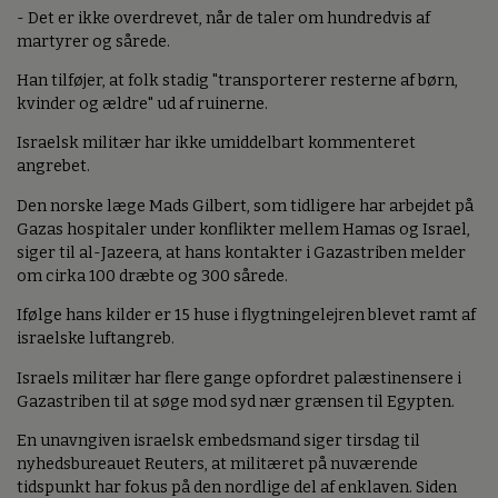
- Det er ikke overdrevet, når de taler om hundredvis af
martyrer og sårede.
Han tilføjer, at folk stadig "transporterer resterne af børn,
kvinder og ældre" ud af ruinerne.
Israelsk militær har ikke umiddelbart kommenteret
angrebet.
Den norske læge Mads Gilbert, som tidligere har arbejdet på
Gazas hospitaler under konflikter mellem Hamas og Israel,
siger til al-Jazeera, at hans kontakter i Gazastriben melder
om cirka 100 dræbte og 300 sårede.
Ifølge hans kilder er 15 huse i flygtningelejren blevet ramt af
israelske luftangreb.
Israels militær har flere gange opfordret palæstinensere i
Gazastriben til at søge mod syd nær grænsen til Egypten.
En unavngiven israelsk embedsmand siger tirsdag til
nyhedsbureauet Reuters, at militæret på nuværende
tidspunkt har fokus på den nordlige del af enklaven. Siden