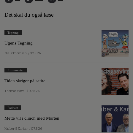
Det skal du også læse
Tegning
Ugens Tegning
Niels Thomsen
/ 07.8.26
Kommentar
Tiden skriger på satire
Thomas Wivel
/ 07.8.26
Podcast
Mette vil i clinch med Morten
Kaaber & Karker
/ 07.8.26