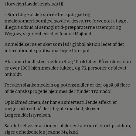
i forvejen havde kendskab til.
- Som følge af den store efterspørgsel og
medieopmærksomhed havde vi desværre forventet et øget
illegalt udbud af semaglutid-præparaterne Ozempic og
Wegovy, siger enhedschef Jeanne Majland.
Anmeldelserne er sket som led i global aktion ledet af det
internationale politisamarbejde Interpol.
Aktionen fandt sted mellem 3. og 10. oktober. På verdensplan
er over 1300 hjemmesider lukket, og 72 personer er blevet
anholdt.
Foruden slankemedicin og potensmidler er der også på flere
af de dansksprogede hjemmesider fundet Tramadol.
Opioidmedicinen, der har en smertestillende effekt, er
meget udbredt på det illegale marked, skriver
Lægemiddelstyrelsen.
Samlet set viser aktionen, at der er tale om et stort problem,
siger enhedschefen Jeanne Majland.