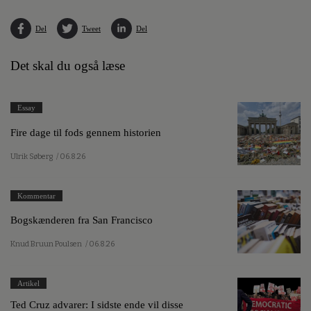
Del
Tweet
Del
Det skal du også læse
Essay
Fire dage til fods gennem historien
Ulrik Søberg
/ 06.8.26
Kommentar
Bogskænderen fra San Francisco
Knud Bruun Poulsen
/ 06.8.26
Artikel
Ted Cruz advarer: I sidste ende vil disse