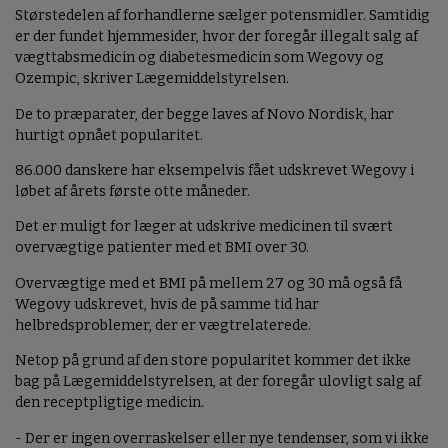
Størstedelen af forhandlerne sælger potensmidler. Samtidig
er der fundet hjemmesider, hvor der foregår illegalt salg af
vægttabsmedicin og diabetesmedicin som Wegovy og
Ozempic, skriver Lægemiddelstyrelsen.
De to præparater, der begge laves af Novo Nordisk, har
hurtigt opnået popularitet.
86.000 danskere har eksempelvis fået udskrevet Wegovy i
løbet af årets første otte måneder.
Det er muligt for læger at udskrive medicinen til svært
overvægtige patienter med et BMI over 30.
Overvægtige med et BMI på mellem 27 og 30 må også få
Wegovy udskrevet, hvis de på samme tid har
helbredsproblemer, der er vægtrelaterede.
Netop på grund af den store popularitet kommer det ikke
bag på Lægemiddelstyrelsen, at der foregår ulovligt salg af
den receptpligtige medicin.
- Der er ingen overraskelser eller nye tendenser, som vi ikke