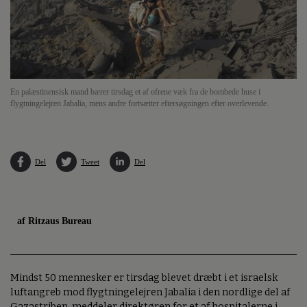
En palæstinensisk mand bærer tirsdag et af ofrene væk fra de bombede huse i
flygtningelejren Jabalia, mens andre fortsætter eftersøgningen efter overlevende.
Del
Tweet
Del
af Ritzaus Bureau
Mindst 50 mennesker er tirsdag blevet dræbt i et israelsk
luftangreb mod flygtningelejren Jabalia i den nordlige del af
Gazastriben, meddeler direktøren for et af hospitalerne i