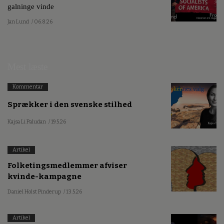
galninge vinde
Jan Lund
/ 06.8.26
Mest læste
Kommentar
Sprækker i den svenske stilhed
Kajsa Li Paludan
/ 19.5.26
Artikel
Folketingsmedlemmer afviser
kvinde-kampagne
Daniel Holst Pinderup
/ 13.5.26
Artikel