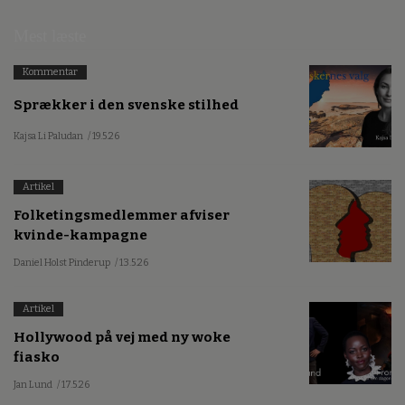
Mest læste
Kommentar
Sprækker i den svenske stilhed
Kajsa Li Paludan
/ 19.5.26
Artikel
Folketingsmedlemmer afviser
kvinde-kampagne
Daniel Holst Pinderup
/ 13.5.26
Artikel
Hollywood på vej med ny woke
fiasko
Jan Lund
/ 17.5.26