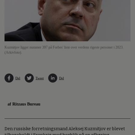
Kuzmitjov ligger nummer 397 på Forbes' liste over verdens rigeste personer i 2023.
(Arkivfoto).
Del
Tweet
Del
af Ritzaus Bureau
Den russiske forretningsmand Aleksej Kuzmitjov er blevet