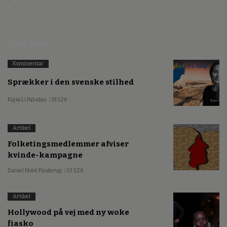
Mest læste
Kommentar
Sprækker i den svenske stilhed
Kajsa Li Paludan
/ 19.5.26
Artikel
Folketingsmedlemmer afviser
kvinde-kampagne
Daniel Holst Pinderup
/ 13.5.26
Artikel
Hollywood på vej med ny woke
fiasko