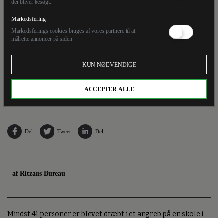
der bliver besøgt.
Markedsføring
Markedsførings cookies bruges af vores partnere til at
målrette annoncer på siden.
KUN NØDVENDIGE
ACCEPTER ALLE
Politiet har ikke oplyst, hvor mange af de dræbte der er børn. (Arkivfoto).
Del
Tweet
Del
af Ritzaus Bureau
Mindst 41 personer er blevet dræbt i et angreb på en skole i