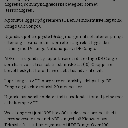
angrebet, som myndighederne betegner som et
"terrorangreb".
Mpondwe ligger på grænsen til Den Demokratiske Republik
Congo (DR Congo).
Ugandisk politi oplyste lørdag morgen, at soldater er på jagt
efter angrebsmændene, som efter angrebet flygtede i
retning mod Virunga Nationalpark i DR Congo.
ADF er en ugandisk gruppe baseret i det østlige DR Congo,
som har svoret troskab til Islamisk Stat (IS). Gruppen er
blevet beskyldt for at have dræbt tusindvis af civile.
I april angreb ADF-oprørere en landsby i det østlige DR
Congo og dræbte mindst 20 mennesker.
Uganda har sendt soldater ind i nabolandet for at hjælpe med
at bekæmpe ADF.
Ved et angreb i juni 1998 blev 80 studerende brændt ihjel i
deres sovesale under et ADF-angreb på Kichwambas
Tekniske Institut nær grænsen til DRCongo. Over 100