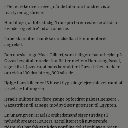
- Det er ikke overdrevet, når de taler om hundredvis af
martyrer og sårede.
Han tilføjer, at folk stadig "transporterer resterne af børn,
kvinder og ældre" ud af ruinerne.
Israelsk militær har ikke umiddelbart kommenteret
angrebet.
Den norske læge Mads Gilbert, som tidligere har arbejdet på
Gazas hospitaler under konflikter mellem Hamas og Israel,
siger til al-Jazeera, at hans kontakter i Gazastriben melder
om cirka 100 dræbte og 300 sårede.
Ifølge hans kilder er 15 huse i flygtningelejren blevet ramt af
israelske luftangreb.
Israels militær har flere gange opfordret palæstinensere i
Gazastriben til at søge mod syd nær grænsen til Egypten.
En unavngiven israelsk embedsmand siger tirsdag til
nyhedsbureauet Reuters, at militæret på nuværende
tidspunkt har fokus på den nordlige del af enklaven. Siden