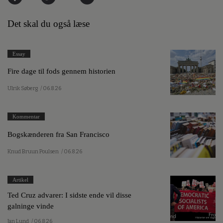
Det skal du også læse
Essay
Fire dage til fods gennem historien
Ulrik Søberg
/ 06.8.26
Kommentar
Bogskænderen fra San Francisco
Knud Bruun Poulsen
/ 06.8.26
Artikel
Ted Cruz advarer: I sidste ende vil disse
galninge vinde
Jan Lund
/ 06.8.26