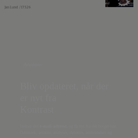
Jan Lund
/ 17.5.26
Nyhedsbrev
Bliv opdateret, når der
er nyt fra
Kontrast
Indtast din
e-mail-adresse,
og få nyt fra det borgerlige
Danmark, artikler, analyser, debatter, anmeldelser og