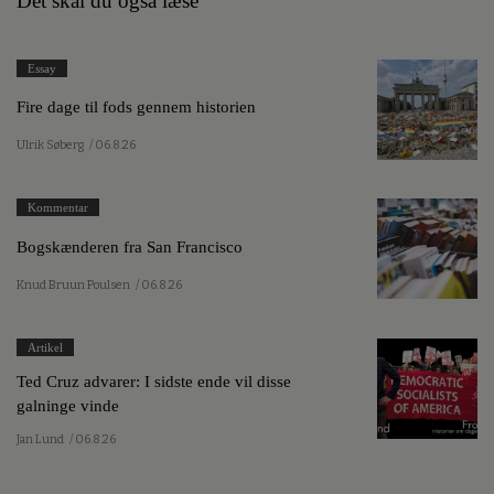
Det skal du også læse
Essay
Fire dage til fods gennem historien
Ulrik Søberg
/ 06.8.26
Kommentar
Bogskænderen fra San Francisco
Knud Bruun Poulsen
/ 06.8.26
Artikel
Ted Cruz advarer: I sidste ende vil disse
galninge vinde
Jan Lund
/ 06.8.26