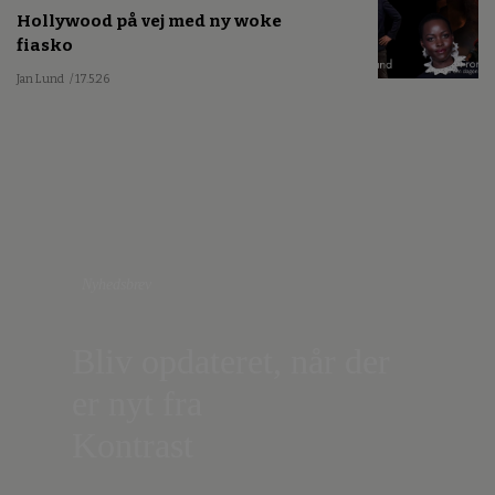
Hollywood på vej med ny woke
fiasko
Jan Lund
/ 17.5.26
Nyhedsbrev
Bliv opdateret, når der
er nyt fra
Kontrast