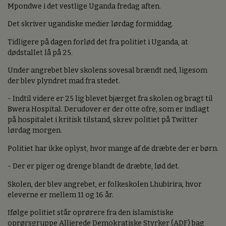
Mpondwe i det vestlige Uganda fredag aften.
Det skriver ugandiske medier lørdag formiddag.
Tidligere på dagen forlød det fra politiet i Uganda, at
dødstallet lå på 25.
Under angrebet blev skolens sovesal brændt ned, ligesom
der blev plyndret mad fra stedet.
- Indtil videre er 25 lig blevet bjærget fra skolen og bragt til
Bwera Hospital. Derudover er der otte ofre, som er indlagt
på hospitalet i kritisk tilstand, skrev politiet på Twitter
lørdag morgen.
Politiet har ikke oplyst, hvor mange af de dræbte der er børn.
- Der er piger og drenge blandt de dræbte, lød det.
Skolen, der blev angrebet, er folkeskolen Lhubirira, hvor
eleverne er mellem 11 og 16 år.
Ifølge politiet står oprørere fra den islamistiske
oprørsgruppe Allierede Demokratiske Styrker (ADF) bag