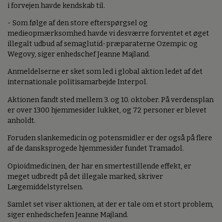
i forvejen havde kendskab til.
- Som følge af den store efterspørgsel og
medieopmærksomhed havde vi desværre forventet et øget
illegalt udbud af semaglutid-præparaterne Ozempic og
Wegovy, siger enhedschef Jeanne Majland.
Anmeldelserne er sket som led i global aktion ledet af det
internationale politisamarbejde Interpol.
Aktionen fandt sted mellem 3. og 10. oktober. På verdensplan
er over 1300 hjemmesider lukket, og 72 personer er blevet
anholdt.
Foruden slankemedicin og potensmidler er der også på flere
af de dansksprogede hjemmesider fundet Tramadol.
Opioidmedicinen, der har en smertestillende effekt, er
meget udbredt på det illegale marked, skriver
Lægemiddelstyrelsen.
Samlet set viser aktionen, at der er tale om et stort problem,
siger enhedschefen Jeanne Majland.