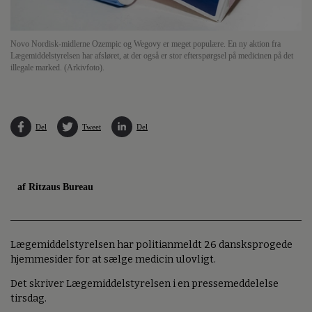
Novo Nordisk-midlerne Ozempic og Wegovy er meget populære. En ny aktion fra
Lægemiddelstyrelsen har afsløret, at der også er stor efterspørgsel på medicinen på det
illegale marked. (Arkivfoto).
Del
Tweet
Del
af Ritzaus Bureau
Lægemiddelstyrelsen har politianmeldt 26 dansksprogede
hjemmesider for at sælge medicin ulovligt.
Det skriver Lægemiddelstyrelsen i en pressemeddelelse
tirsdag.