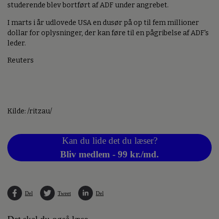
studerende blev bortført af ADF under angrebet.
I marts i år udlovede USA en dusør på op til fem millioner
dollar for oplysninger, der kan føre til en pågribelse af ADF's
leder.
Reuters
Kilde: /ritzau/
Kan du lide det du læser?
Bliv medlem - 99 kr./md.
Del
Tweet
Del