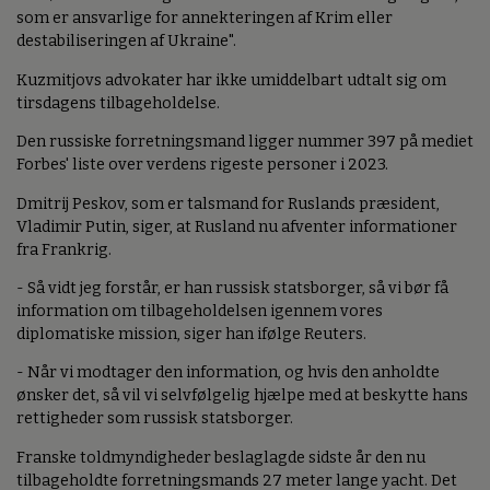
som er ansvarlige for annekteringen af Krim eller
destabiliseringen af Ukraine".
Kuzmitjovs advokater har ikke umiddelbart udtalt sig om
tirsdagens tilbageholdelse.
Den russiske forretningsmand ligger nummer 397 på mediet
Forbes' liste over verdens rigeste personer i 2023.
Dmitrij Peskov, som er talsmand for Ruslands præsident,
Vladimir Putin, siger, at Rusland nu afventer informationer
fra Frankrig.
- Så vidt jeg forstår, er han russisk statsborger, så vi bør få
information om tilbageholdelsen igennem vores
diplomatiske mission, siger han ifølge Reuters.
- Når vi modtager den information, og hvis den anholdte
ønsker det, så vil vi selvfølgelig hjælpe med at beskytte hans
rettigheder som russisk statsborger.
Franske toldmyndigheder beslaglagde sidste år den nu
tilbageholdte forretningsmands 27 meter lange yacht. Det