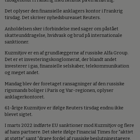
tilbageholdt i Frankrig med henblik på en afhøring.
Det oplyser den finansielle anklagers kontor i Frankrig
tirsdag. Det skriver nyhedsbureauet Reuters.
Anholdelsen sker i forbindelse med sager om påstået
skatteunddragelse, hvidvask og brud på internationale
sanktioner.
Kuzmitjov er en af grundlæggerne af russiske Alfa Group.
Det er et investeringskonglomerat, der blandt andet
investerer i gas, finansielle selskaber, telekommunikation
og meget andet.
Mandag blev der foretaget ransagninger af den russiske
rigsmands boliger i Paris og Var-regionen, oplyser
anklagerkontoret.
61-årige Kuzmitjov er ifølge Reuters tirsdag endnu ikke
blevet sigtet.
I marts 2022 indførte EU sanktioner mod Kuzmitjov og flere
af hans partnere. Det skete ifølge Financial Times for "aktivt
at støtte" samt "drage fordel af russiske beslutningstagere,