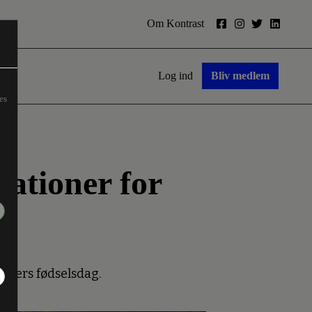
Om Kontrast
Log ind
Bliv medlem
es
ationer for
leders fødselsdag.