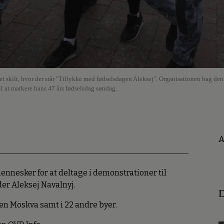
t skilt, hvor der står "Tillykke med fødselsdagen Aleksej". Organisationen bag de
il at markere hans 47 års fødselsdag søndag.
A
ennesker for at deltage i demonstrationer til
er Aleksej Navalnyj.
D
en Moskva samt i 22 andre byer.