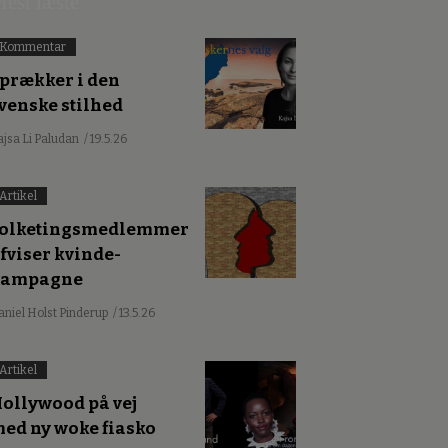
est læste
Kommentar
prækker i den
venske stilhed
ajsa Li Paludan
/ 19.5.26
Artikel
olketingsmedlemmer
fviser kvinde-
kampagne
aniel Holst Pinderup
/ 13.5.26
Artikel
ollywood på vej
ed ny woke fiasko