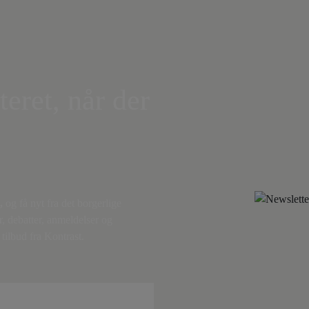
teret, når der
,
og få nyt fra det borgerlige
r, debatter, anmeldelser og
tilbud fra Kontrast.