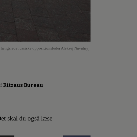
n fængslede russiske oppositionsleder Aleksej Navalnyj
f
Ritzaus Bureau
et skal du også læse