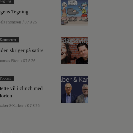
Tegning
gens Tegning
iels Thomsen
/ 07.8.26
Kommentar
iden skriger på satire
homas Wivel
/ 07.8.26
Podcast
ette vil i clinch med
orten
aaber & Karker
/ 07.8.26