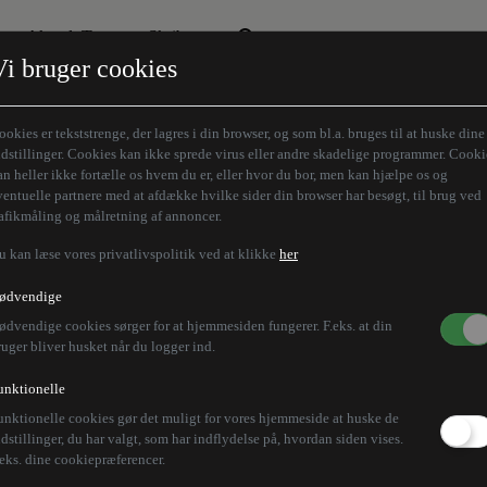
Aktuelt Tema
Skribenter
Vi bruger cookies
Den borgelige brille
Alle vores skribenter
Remigration
Modløberne
ookies er tekststrenge, der lagres i din browser, og som bl.a. bruges til at huske dine
Humaniora forfra
Z-aksen
ndstillinger. Cookies kan ikke sprede virus eller andre skadelige programmer. Cooki
an heller ikke fortælle os hvem du er, eller hvor du bor, men kan hjælpe os og
Store Danskere
ventuelle partnere med at afdække hvilke sider din browser har besøgt, til brug ved
rafikmåling og målretning af annoncer.
u kan læse vores privatlivspolitik ved at klikke
her
ldt ved støttedemonstr
ødvendige
ødvendige cookies sørger for at hjemmesiden fungerer. F.eks. at din
ruger bliver husket når du logger ind.
unktionelle
unktionelle cookies gør det muligt for vores hjemmeside at huske de
 lande er der støtteprotester på fængslet oppositions
ndstillinger, du har valgt, som har indflydelse på, hvordan siden vises.
.eks. dine cookiepræferencer.