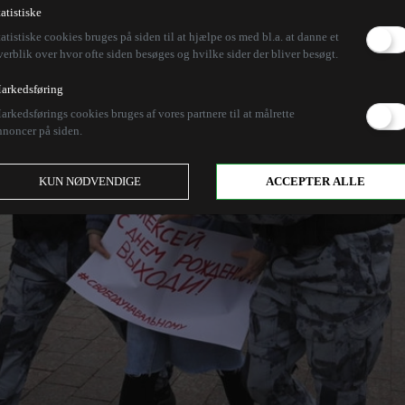
tatistiske
tatistiske cookies bruges på siden til at hjælpe os med bl.a. at danne et
verblik over hvor ofte siden besøges og hvilke sider der bliver besøgt.
arkedsføring
arkedsførings cookies bruges af vores partnere til at målrette
nnoncer på siden.
KUN NØDVENDIGE
ACCEPTER ALLE