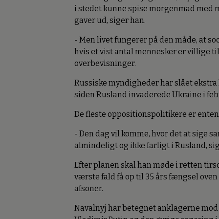
i stedet kunne spise morgenmad med min
gaver ud, siger han.
- Men livet fungerer på den måde, at s
hvis et vist antal mennesker er villige til
overbevisninger.
Russiske myndigheder har slået ekstra h
siden Rusland invaderede Ukraine i febr
De fleste oppositionspolitikere er enten 
- Den dag vil komme, hvor det at sige s
almindeligt og ikke farligt i Rusland, si
Efter planen skal han møde i retten tir
værste fald få op til 35 års fængsel oven
afsoner.
Navalnyj har betegnet anklagerne mod s