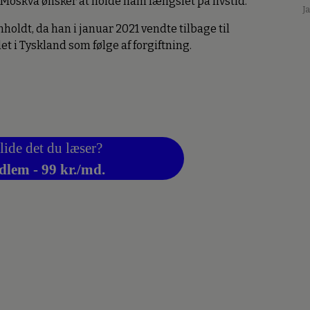
 Moskva ønsker at holde ham fængslet på livstid.
J
oldt, da han i januar 2021 vendte tilbage til
et i Tyskland som følge af forgiftning.
lide det du læser?
dlem - 99 kr./md.