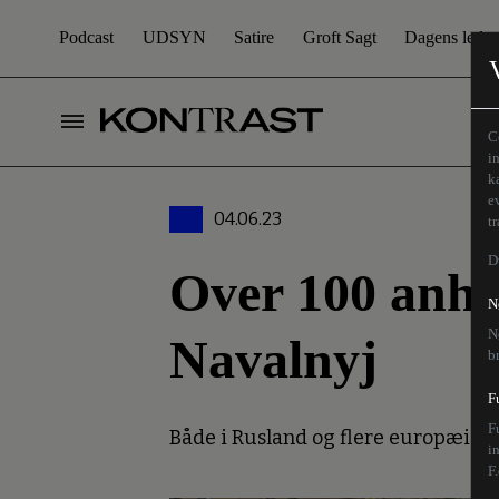
Podcast
UDSYN
Satire
Groft Sagt
Dagens leder
C
i
k
e
04.06.23
t
D
Over 100 anho
N
N
Navalnyj
b
F
F
Både i Rusland og flere europæiske
i
F