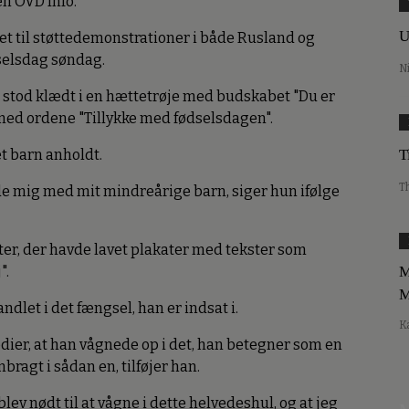
en OVD Info.
U
t til støttedemonstrationer i både Rusland og
dselsdag søndag.
N
a stod klædt i en hættetrøje med budskabet "Du er
n med ordene "Tillykke med fødselsdagen".
t barn anholdt.
T
T
 de mig med mit mindreårige barn, siger hun ifølge
er, der havde lavet plakater med tekster som
".
M
M
ndlet i det fængsel, han er indsat i.
K
edier, at han vågnede op i det, han betegner som en
anbragt i sådan en, tilføjer han.
 blev nødt til at vågne i dette helvedeshul, og at jeg