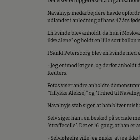
Det viser en opgørelse fra organisation
Navalnyjs medarbejdere havde opfordre
udlandet i anledning af hans 47 års fø
En kvinde blev anholdt, da hun i Moskv
ikke alene" og holdt en lille sort ballo
I Sankt Petersborg blev en kvinde med e
- Jeg er imod krigen, og derfor anholdt
Reuters.
Fotos viser andre anholdte demonstrant
"Tillykke Aleksej" og "Frihed til Navalnyj
Navalnyjs stab siger, at han bliver misha
Selv siger han i en besked på sociale m
"straffecelle". Det er 16. gang, at han er 
- Selvfølgelig ville jeg ønske, at jeg ikke