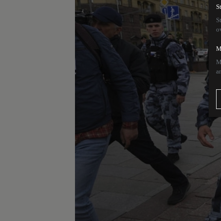
S
S
o
M
M
a