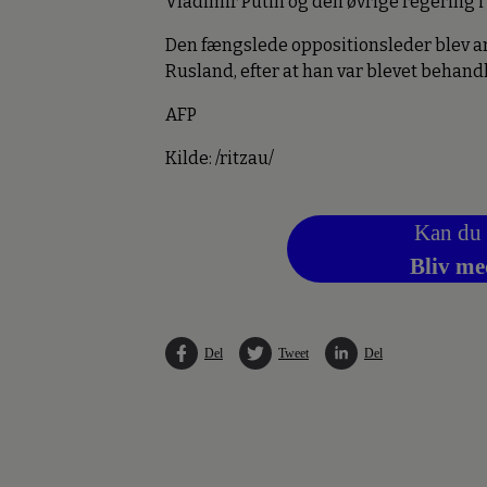
Vladimir Putin og den øvrige regering i
Den fængslede oppositionsleder blev anh
Rusland, efter at han var blevet behandl
AFP
Kilde: /ritzau/
Kan du 
Bliv me
Del
Tweet
Del