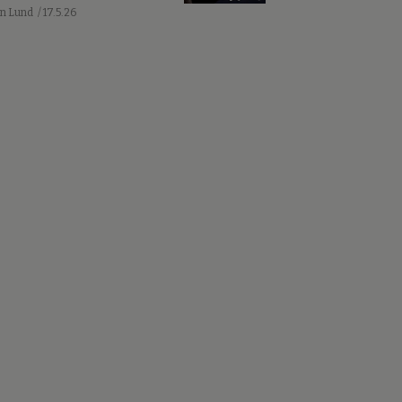
an Lund
/ 17.5.26