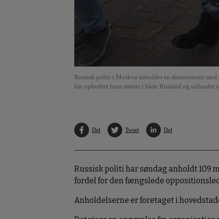
Russisk politi i Moskva anholder en demonstrant med e
har opfordret hans støtter i både Rusland og udlandet t
Del
Tweet
Del
Russisk politi har søndag anholdt 109 m
fordel for den fængslede oppositionsled
Anholdelserne er foretaget i hovedstad