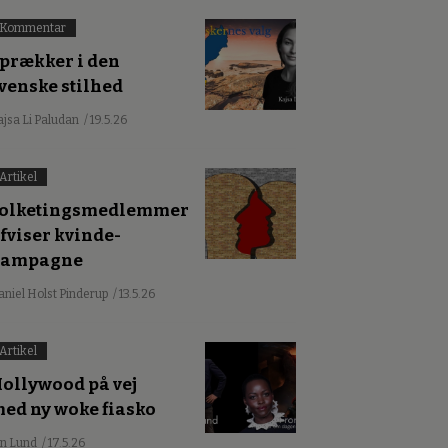
Kommentar
prækker i den
venske stilhed
ajsa Li Paludan
/ 19.5.26
Artikel
olketingsmedlemmer
fviser kvinde-
kampagne
aniel Holst Pinderup
/ 13.5.26
Artikel
ollywood på vej
ed ny woke fiasko
an Lund
/ 17.5.26