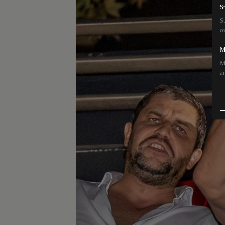
S
S
o
M
M
a