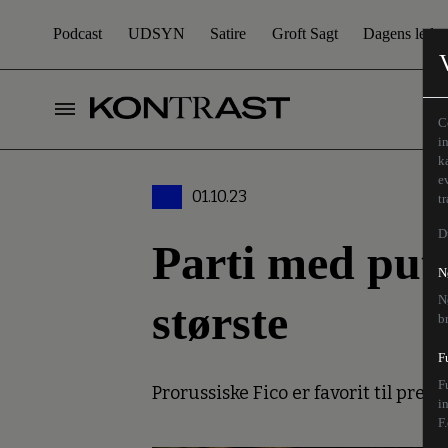
Podcast
UDSYN
Satire
Groft Sagt
Dagens leder
C
i
k
e
01.10.23
t
D
Parti med puti
N
N
største
b
F
F
Prorussiske Fico er favorit til premi
i
F