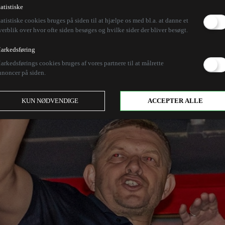
tatistiske
tatistiske cookies bruges på siden til at hjælpe os med bl.a. at danne et
verblik over hvor ofte siden besøges og hvilke sider der bliver besøgt.
arkedsføring
arkedsførings cookies bruges af vores partnere til at målrette
nnoncer på siden.
KUN NØDVENDIGE
ACCEPTER ALLE