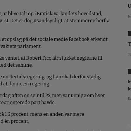
U
t blive talt op i Bratislava, landets hovedstad,
N
tørst. Det er dog usandsynligt, at stemmerne herfra
 i et opslag på det sociale medie Facebook erkendt,
T
lovakiets parlament.
T
ke ventet, at Robert Fico får stukket nøglerne til
med det samme.
ne en flertalsregering, og han skal derfor stadig
M
il at danne en regering.
M
dag aften en sejr til PS, men var uenige om hvor
K
treorienterede part havde.
på 1,6 procent, mens en anden var mere
d én procent.
M