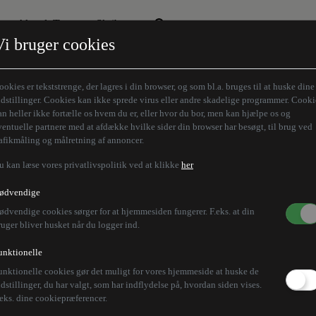
Aktuelt Tema
Skribenter
Vi bruger cookies
Den borgelige brille
Alle vores skribenter
Remigration
Modløberne
ookies er tekststrenge, der lagres i din browser, og som bl.a. bruges til at huske dine
Humaniora forfra
Z-aksen
ndstillinger. Cookies kan ikke sprede virus eller andre skadelige programmer. Cooki
an heller ikke fortælle os hvem du er, eller hvor du bor, men kan hjælpe os og
Store Danskere
ventuelle partnere med at afdække hvilke sider din browser har besøgt, til brug ved
rafikmåling og målretning af annoncer.
u kan læse vores privatlivspolitik ved at klikke
her
nvenlig leder bliver S
ødvendige
ødvendige cookies sørger for at hjemmesiden fungerer. F.eks. at din
ruger bliver husket når du logger ind.
unktionelle
unktionelle cookies gør det muligt for vores hjemmeside at huske de
erministerposten, efter at hans parti er blevet det stør
ndstillinger, du har valgt, som har indflydelse på, hvordan siden vises.
.eks. dine cookiepræferencer.