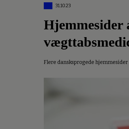
31.10.23
Hjemmesider an
vægttabsmedi
Flere dansksprogede hjemmesider er