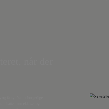
teret, når der
,
og få nyt fra det borgerlige
r, debatter, anmeldelser og