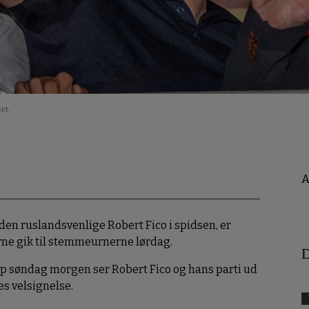
et.
A
den ruslandsvenlige Robert Fico i spidsen, er
erne gik til stemmeurnerne lørdag.
D
 op søndag morgen ser Robert Fico og hans parti ud
es velsignelse.