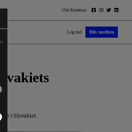
Om Kontrast
Log ind
Bliv medlem
es
lovakiets
ste i Slovakiet.