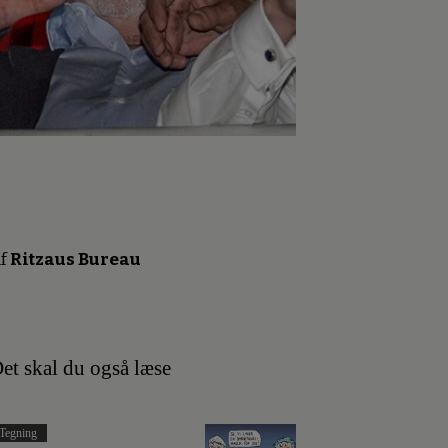
f
Ritzaus Bureau
et skal du også læse
Tegning