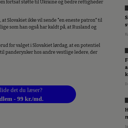
 om fortsat støtte til Ukraine og bedre rettigheder
S
 at Slovakiet ikke vil sende "en eneste patron" til
s
 lige som han også har kaldt på, at Rusland og
K
rud for valget i Slovakiet lørdag, at en potentiel
til panderynker hos andre vestlige ledere, der
F
a
D
lide det du læser?
dlem - 99 kr./md.
H
m
J