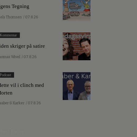
gens Tegning
iels Thomsen
/ 07.8.26
Kommentar
iden skriger på satire
homas Wivel
/ 07.8.26
Podcast
ette vil i clinch med
orten
aaber & Karker
/ 07.8.26
est læste