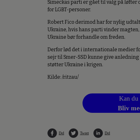
Simeckas parti er gået til valg på løfter
for LGBT-personer.
Robert Fico derimod har for nylig udtalt,
Ukraine, hvis hans parti vinder magten,
Ukraine bør forhandle om freden.
Derfor lød det i internationale medier fo
sejr til Smer-SSD kunne give anledning 
støtter Ukraine i krigen.
Kilde: /ritzau/
Kan du 
Bliv me
Del
Tweet
Del