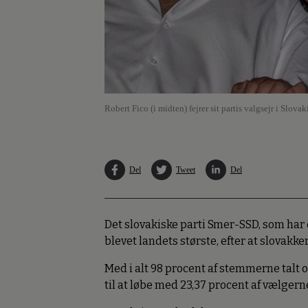
Robert Fico (i midten) fejrer sit partis valgsejr i Slovaki
Del
Tweet
Del
Det slovakiske parti Smer-SSD, som har 
blevet landets største, efter at slovakk
Med i alt 98 procent af stemmerne talt
til at løbe med 23,37 procent af vælgern