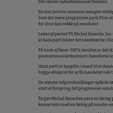
Det skriver nyhedsbureauet Reuters.
En stor portion stemmer mangler stadig a
hvor det mere progressive parti PS er s
for alvor kan rokke på resultatet.
Leder af partiet PS, Michal Simecka, har
at hans parti bliver det næststørste i S
På trods af Smer-SSD's resultat er det ik
premierministerkontoret i hænderne 
Hans parti er langtfra i stand til at dan
bygge alliancer for at få mandater nok t
De største valgstedsmålinger spåede lør
stort et forspring det progressive vens
Én gav Michal Simeckas parti en føring 
konservativ med en føring på mindre en