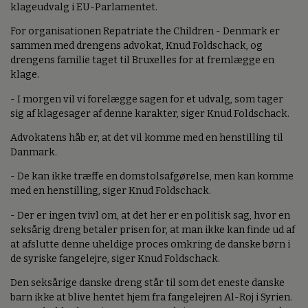
klageudvalg i EU-Parlamentet.
For organisationen Repatriate the Children - Denmark er
sammen med drengens advokat, Knud Foldschack, og
drengens familie taget til Bruxelles for at fremlægge en
klage.
- I morgen vil vi forelægge sagen for et udvalg, som tager
sig af klagesager af denne karakter, siger Knud Foldschack.
Advokatens håb er, at det vil komme med en henstilling til
Danmark.
- De kan ikke træffe en domstolsafgørelse, men kan komme
med en henstilling, siger Knud Foldschack.
- Der er ingen tvivl om, at det her er en politisk sag, hvor en
seksårig dreng betaler prisen for, at man ikke kan finde ud af
at afslutte denne uheldige proces omkring de danske børn i
de syriske fangelejre, siger Knud Foldschack.
Den seksårige danske dreng står til som det eneste danske
barn ikke at blive hentet hjem fra fangelejren Al-Roj i Syrien.