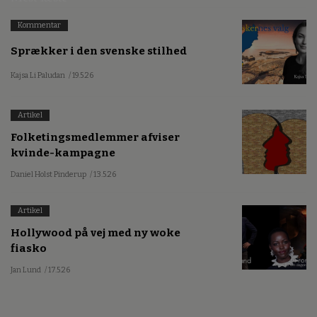
Kommentar
Sprækker i den svenske stilhed
Kajsa Li Paludan
/ 19.5.26
Artikel
Folketingsmedlemmer afviser
kvinde-kampagne
Daniel Holst Pinderup
/ 13.5.26
Artikel
Hollywood på vej med ny woke
fiasko
Jan Lund
/ 17.5.26