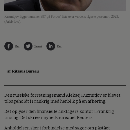
Kuzmitjov ligger nummer 397 på Forbes' liste over verdens rigeste personer i 2023.
(Arkivfoto).
Del
Tweet
Del
af Ritzaus Bureau
Den russiske forretningsmand Aleksej Kuzmitjov er blevet
tilbageholdt i Frankrig med henblik på en afhøring.
Det oplyser den finansielle anklagers kontor i Frankrig
tirsdag. Det skriver nyhedsbureauet Reuters.
Anholdelsen sker i forbindelse med sager om påstået