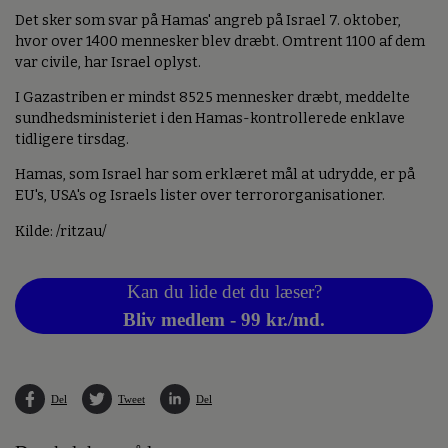
Det sker som svar på Hamas' angreb på Israel 7. oktober,
hvor over 1400 mennesker blev dræbt. Omtrent 1100 af dem
var civile, har Israel oplyst.
I Gazastriben er mindst 8525 mennesker dræbt, meddelte
sundhedsministeriet i den Hamas-kontrollerede enklave
tidligere tirsdag.
Hamas, som Israel har som erklæret mål at udrydde, er på
EU's, USA's og Israels lister over terrororganisationer.
Kilde: /ritzau/
Kan du lide det du læser?
Bliv medlem - 99 kr./md.
Del
Tweet
Del