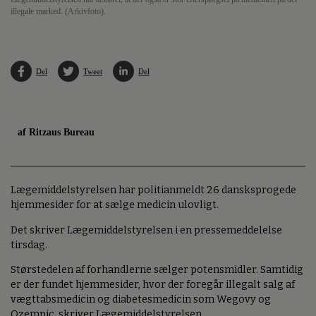
illegale marked. (Arkivfoto).
Del
Tweet
Del
af Ritzaus Bureau
Lægemiddelstyrelsen har politianmeldt 26 dansksprogede
hjemmesider for at sælge medicin ulovligt.
Det skriver Lægemiddelstyrelsen i en pressemeddelelse
tirsdag.
Størstedelen af forhandlerne sælger potensmidler. Samtidig
er der fundet hjemmesider, hvor der foregår illegalt salg af
vægttabsmedicin og diabetesmedicin som Wegovy og
Ozempic, skriver Lægemiddelstyrelsen.