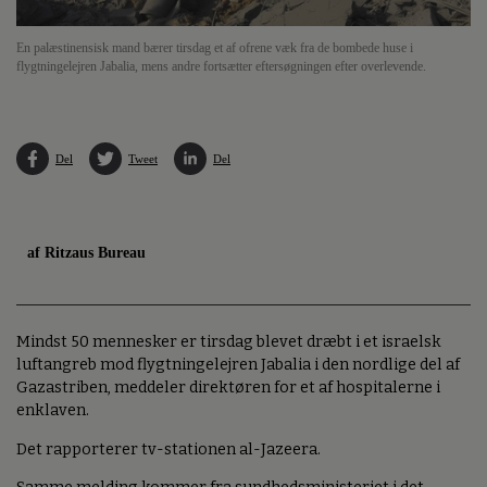
En palæstinensisk mand bærer tirsdag et af ofrene væk fra de bombede huse i
flygtningelejren Jabalia, mens andre fortsætter eftersøgningen efter overlevende.
Del
Tweet
Del
af Ritzaus Bureau
Mindst 50 mennesker er tirsdag blevet dræbt i et israelsk
luftangreb mod flygtningelejren Jabalia i den nordlige del af
Gazastriben, meddeler direktøren for et af hospitalerne i
enklaven.
Det rapporterer tv-stationen al-Jazeera.