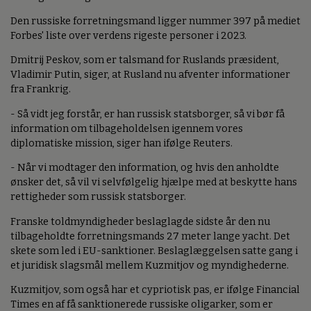
Den russiske forretningsmand ligger nummer 397 på mediet
Forbes' liste over verdens rigeste personer i 2023.
Dmitrij Peskov, som er talsmand for Ruslands præsident,
Vladimir Putin, siger, at Rusland nu afventer informationer
fra Frankrig.
- Så vidt jeg forstår, er han russisk statsborger, så vi bør få
information om tilbageholdelsen igennem vores
diplomatiske mission, siger han ifølge Reuters.
- Når vi modtager den information, og hvis den anholdte
ønsker det, så vil vi selvfølgelig hjælpe med at beskytte hans
rettigheder som russisk statsborger.
Franske toldmyndigheder beslaglagde sidste år den nu
tilbageholdte forretningsmands 27 meter lange yacht. Det
skete som led i EU-sanktioner. Beslaglæggelsen satte gang i
et juridisk slagsmål mellem Kuzmitjov og myndighederne.
Kuzmitjov, som også har et cypriotisk pas, er ifølge Financial
Times en af få sanktionerede russiske oligarker, som er