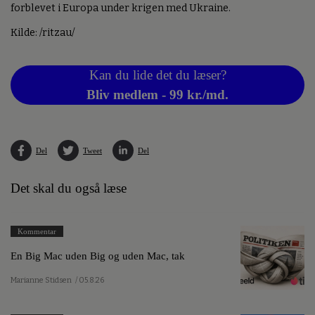
forblevet i Europa under krigen med Ukraine.
Kilde: /ritzau/
Kan du lide det du læser?
Bliv medlem - 99 kr./md.
Del
Tweet
Del
Det skal du også læse
Kommentar
En Big Mac uden Big og uden Mac, tak
Marianne Stidsen
/ 05.8.26