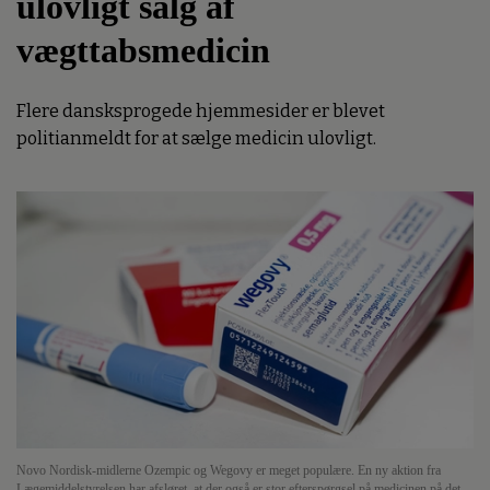
ulovligt salg af
vægttabsmedicin
Flere dansksprogede hjemmesider er blevet
politianmeldt for at sælge medicin ulovligt.
Novo Nordisk-midlerne Ozempic og Wegovy er meget populære. En ny aktion fra
Lægemiddelstyrelsen har afsløret, at der også er stor efterspørgsel på medicinen på det