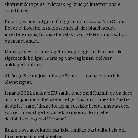
skatteunddragelse, hvidvask og brud på internationale
sanktioner.
Kuzmitjov er en af grundlæggerne af russiske Alfa Group.
Det er et investeringskonglomerat, der blandt andet
investerer i gas, finansielle selskaber, telekommunikation
og meget andet.
Mandag blev der foretaget ransagninger af den russiske
rigsmands boliger i Paris og Var-regionen, oplyser
anklagerkontoret.
61-årige Kuzmitjov er ifølge Reuters tirsdag endnu ikke
blevet sigtet.
I marts 2022 indførte EU sanktioner mod Kuzmitjov og flere
af hans partnere. Det skete ifølge Financial Times for "aktivt
at støtte" samt "drage fordel af russiske beslutningstagere,
som er ansvarlige for annekteringen af Krim eller
destabiliseringen af Ukraine".
Kuzmitjovs advokater har ikke umiddelbart udtalt sig om
tirsdagens tilbageholdelse.