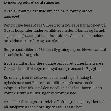
kvinder og ældre" ud af ruinerne.
Israelsk militær har ikke umiddelbart kommenteret
angrebet.
Den norske læge Mads Gilbert, som tidligere har arbejdet på
Gazas hospitaler under konflikter mellem Hamas og Israel,
siger til al-Jazeera, at hans kontakter i Gazastriben melder
om cirka 100 dræbte og 300 sårede.
Ifølge hans kilder er 15 huse i flygtningelejren blevet ramt af
israelske luftangreb.
Israels militær har flere gange opfordret palæstinensere i
Gazastriben til at søge mod syd nær grænsen til Egypten.
En unavngiven israelsk embedsmand siger tirsdag til
nyhedsbureauet Reuters, at militæret på nuværende
tidspunkt har fokus på den nordlige del af enklaven. Siden
kommer turen til syd, siger vedkommende.
Israel har foretaget tusindvis af luftangreb og er rykket ind
på landjorden i den nordlige del af Gazastriben.