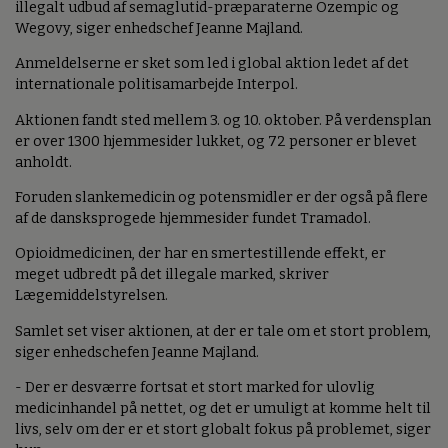
illegalt udbud af semaglutid-præparaterne Ozempic og
Wegovy, siger enhedschef Jeanne Majland.
Anmeldelserne er sket som led i global aktion ledet af det
internationale politisamarbejde Interpol.
Aktionen fandt sted mellem 3. og 10. oktober. På verdensplan
er over 1300 hjemmesider lukket, og 72 personer er blevet
anholdt.
Foruden slankemedicin og potensmidler er der også på flere
af de dansksprogede hjemmesider fundet Tramadol.
Opioidmedicinen, der har en smertestillende effekt, er
meget udbredt på det illegale marked, skriver
Lægemiddelstyrelsen.
Samlet set viser aktionen, at der er tale om et stort problem,
siger enhedschefen Jeanne Majland.
- Der er desværre fortsat et stort marked for ulovlig
medicinhandel på nettet, og det er umuligt at komme helt til
livs, selv om der er et stort globalt fokus på problemet, siger