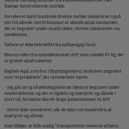
Samme melding kommer fra sundhedsministeriet i det
Hamas-kontrollerede område.
Foruden et halvt hundrede dræbte melder ministeriet også
om 150 sårede. Dertil kommer et ukendt antal mennesker,
der er begravet under murbrokker, skriver ministeriet i en
meddelelse.
Tallene er ikke bekræftet fra uafhængigt hold.
Men en video fra nyhedsbureauet AFP viser mindst 47 lig, der
er gravet ud af ruinerne.
Ragheb Aqal, som bor i flygtningelejren, beskriver angrebet
som "et jordskælv", der rystede hele lejren.
- Jeg gik ud og så ødelæggelserne. Hjem er begravet under
murbrokkerne, og der er ligdele og martyrer og sårede i
stort tal, fortæller den 41-årige palæstinenser til AFP.
- Det er ikke overdrevet, når de taler om hundredvis af
martyrer og sårede.
Han tilføjer, at folk stadig "transporterer resterne af børn,