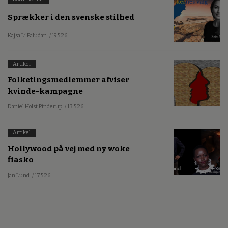
Sprækker i den svenske stilhed
Kajsa Li Paludan
/ 19.5.26
Artikel
Folketingsmedlemmer afviser
kvinde-kampagne
Daniel Holst Pinderup
/ 13.5.26
Artikel
Hollywood på vej med ny woke
fiasko
Jan Lund
/ 17.5.26