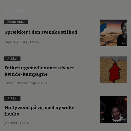
Mest læste
Kommentar
Sprækker i den svenske stilhed
Kajsa Li Paludan
/ 19.5.26
Artikel
Folketingsmedlemmer afviser
kvinde-kampagne
Daniel Holst Pinderup
/ 13.5.26
Artikel
Hollywood på vej med ny woke
fiasko
Jan Lund
/ 17.5.26