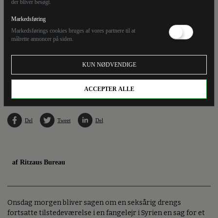
der bliver besøgt.
Markedsføring
Markedsførings cookies bruges af vores partnere til at
målrette annoncer på siden.
KUN NØDVENDIGE
Knud Foldschack er advokat for den seksårige danske dreng, der som den eneste står til
at blive tilbage i syrisk fangelejr. (Arkivfoto).
ACCEPTER ALLE
Del
Tweet
Del
af Ritzaus Bureau
Onsdag morgen bliver sagen om en seksårig drengs
fortsatte tilstedeværelse i en fangelejr i Syrien en sag for et