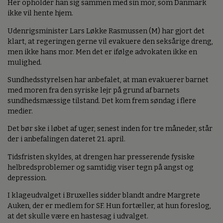
Her opholder han sig sammen med sin mor, som Danmark
ikke vil hente hjem.
Udenrigsminister Lars Løkke Rasmussen (M) har gjort det
klart, at regeringen gerne vil evakuere den seksårige dreng,
men ikke hans mor. Men det er ifølge advokaten ikke en
mulighed.
Sundhedsstyrelsen har anbefalet, at man evakuerer barnet
med moren fra den syriske lejr på grund af barnets
sundhedsmæssige tilstand. Det kom frem søndag i flere
medier.
Det bør ske i løbet af uger, senest inden for tre måneder, står
der i anbefalingen dateret 21. april.
Tidsfristen skyldes, at drengen har presserende fysiske
helbredsproblemer og samtidig viser tegn på angst og
depression.
I klageudvalget i Bruxelles sidder blandt andre Margrete
Auken, der er medlem for SF. Hun fortæller, at hun foreslog,
at det skulle være en hastesag i udvalget.