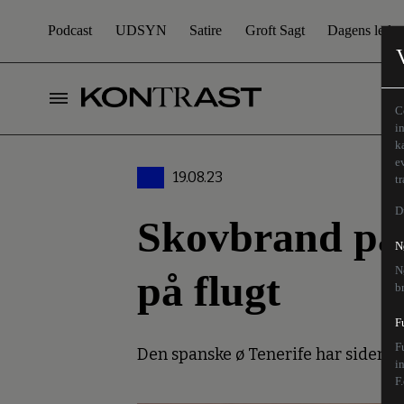
Podcast
UDSYN
Satire
Groft Sagt
Dagens leder
C
i
k
e
19.08.23
t
D
Skovbrand på 
N
N
på flugt
b
F
F
Den spanske ø Tenerife har siden t
i
F