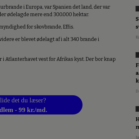
aturbrande i Europa, var Spanien det land, der var
er ødelagde mere end 300.000 hektar.
S
s
myndighed for skovbrande, Effis.
K
l videre er blevet ødelagt af i alt 340 brande i
r i Atlanterhavet vest for Afrikas kyst. Der bor knap
F
a
D
lide det du læser?
dlem - 99 kr./md.
H
m
J