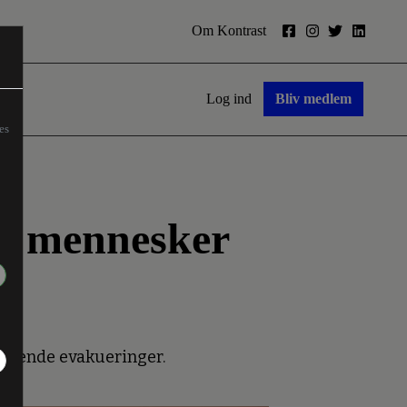
Om Kontrast
Log ind
Bliv medlem
es
00 mennesker
fattende evakueringer.