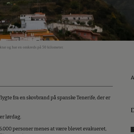
tar og har en omkreds på 50 kilometer.
A
 flygte fra en skovbrand på spanske Tenerife, der er
D
er lørdag.
 26.000 personer menes at være blevet evakueret,