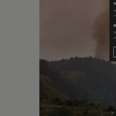
S
S
o
M
M
a