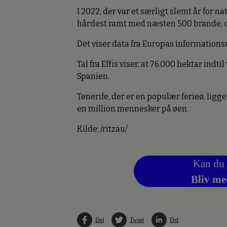
I 2022, der var et særligt slemt år for n
hårdest ramt med næsten 500 brande, d
Det viser data fra Europas informations
Tal fra Effis viser, at 76.000 hektar indti
Spanien.
Tenerife, der er en populær ferieø, ligge
en million mennesker på øen.
Kilde: /ritzau/
Kan du 
Bliv me
Del
Tweet
Del