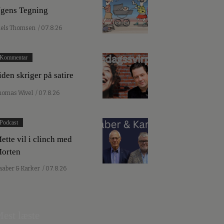
gens Tegning
iels Thomsen
/ 07.8.26
Kommentar
iden skriger på satire
homas Wivel
/ 07.8.26
Podcast
ette vil i clinch med
orten
aaber & Karker
/ 07.8.26
est læste