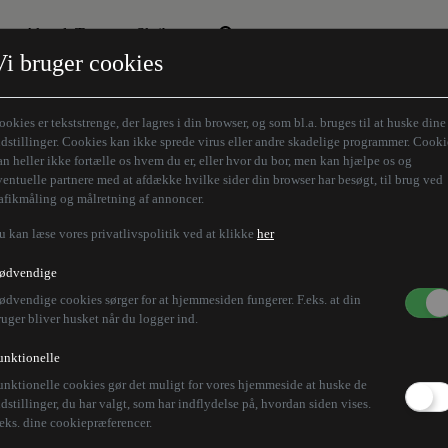
Aktuelt Tema
Skribenter
Vi bruger cookies
Den borgelige brille
Alle vores skribenter
Remigration
Modløberne
ookies er tekststrenge, der lagres i din browser, og som bl.a. bruges til at huske dine
Humaniora forfra
Z-aksen
ndstillinger. Cookies kan ikke sprede virus eller andre skadelige programmer. Cooki
an heller ikke fortælle os hvem du er, eller hvor du bor, men kan hjælpe os og
Store Danskere
ventuelle partnere med at afdække hvilke sider din browser har besøgt, til brug ved
rafikmåling og målretning af annoncer.
u kan læse vores privatlivspolitik ved at klikke
her
Tenerife sender 26.0
ødvendige
ødvendige cookies sørger for at hjemmesiden fungerer. F.eks. at din
ruger bliver husket når du logger ind.
unktionelle
unktionelle cookies gør det muligt for vores hjemmeside at huske de
irsdag været ramt af en skovbrand, der har udløst om
ndstillinger, du har valgt, som har indflydelse på, hvordan siden vises.
.eks. dine cookiepræferencer.