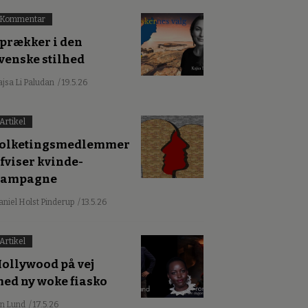
Kommentar
prækker i den
venske stilhed
ajsa Li Paludan
/ 19.5.26
Artikel
olketingsmedlemmer
fviser kvinde-
kampagne
aniel Holst Pinderup
/ 13.5.26
Artikel
ollywood på vej
ed ny woke fiasko
an Lund
/ 17.5.26