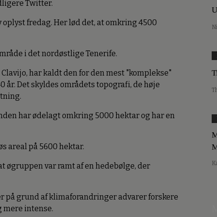
dligere Twitter.
U
v oplyst fredag. Her lød det, at omkring 4500
N
mråde i det nordøstlige Tenerife.
Clavijo, har kaldt den for den mest "komplekse"
T
0 år. Det skyldes områdets topografi, de høje
T
etning.
anden har ødelagt omkring 5000 hektar og har en
M
s areal på 5600 hektar.
M
K
at øgruppen var ramt af en hedebølge, der
r på grund af klimaforandringer advarer forskere
M
g mere intense.