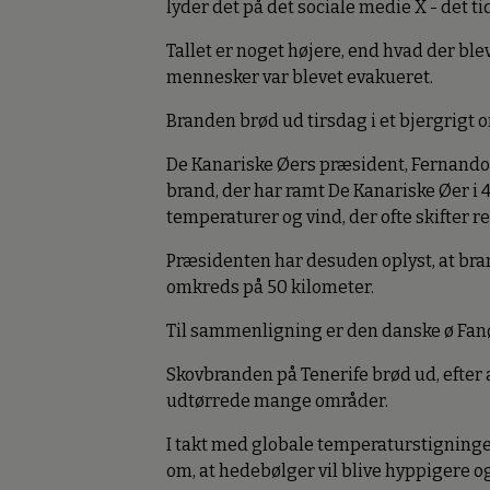
lyder det på det sociale medie X - det ti
Tallet er noget højere, end hvad der ble
mennesker var blevet evakueret.
Branden brød ud tirsdag i et bjergrigt o
De Kanariske Øers præsident, Fernando 
brand, der har ramt De Kanariske Øer i 4
temperaturer og vind, der ofte skifter r
Præsidenten har desuden oplyst, at br
omkreds på 50 kilometer.
Til sammenligning er den danske ø Fanø
Skovbranden på Tenerife brød ud, efter 
udtørrede mange områder.
I takt med globale temperaturstigninge
om, at hedebølger vil blive hyppigere o