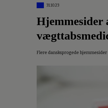
31.10.23
Hjemmesider an
vægttabsmedi
Flere dansksprogede hjemmesider er