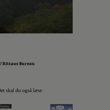
f
Ritzaus Bureau
et skal du også læse
Tegning