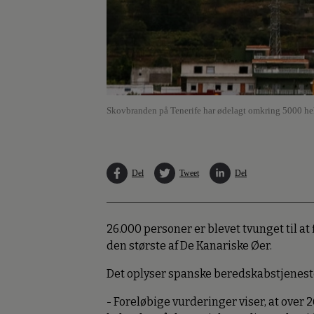
Skovbranden på Tenerife har ødelagt omkring 5000 hek
Del
Tweet
Del
26.000 personer er blevet tvunget til at
den største af De Kanariske Øer.
Det oplyser spanske beredskabstjenest
- Foreløbige vurderinger viser, at over