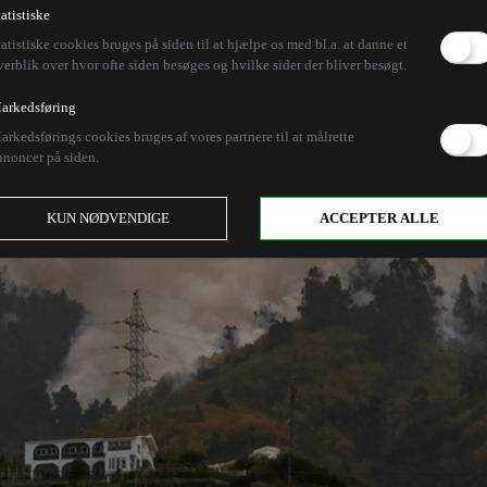
tatistiske
tatistiske cookies bruges på siden til at hjælpe os med bl.a. at danne et
verblik over hvor ofte siden besøges og hvilke sider der bliver besøgt.
arkedsføring
arkedsførings cookies bruges af vores partnere til at målrette
nnoncer på siden.
KUN NØDVENDIGE
ACCEPTER ALLE