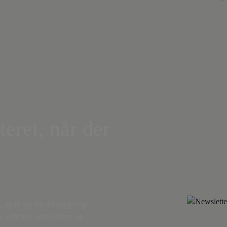
teret, når der
,
og få nyt fra det borgerlige
r, debatter, anmeldelser og