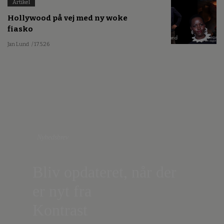
Artikel
Hollywood på vej med ny woke
fiasko
Jan Lund
/ 17.5.26
Nyhedsbrev
Bliv opdateret, når der
er nyt fra
Kontrast