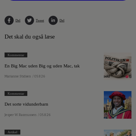
Del
Tweet
Del
Det skal du også læse
Kommentar
En Big Mac uden Big og uden Mac, tak
Marianne Stidsen
/ 05.8.26
Kommentar
Det sorte vidunderbarn
Jesper W. Rasmussen
/ 05.8.26
Artikel