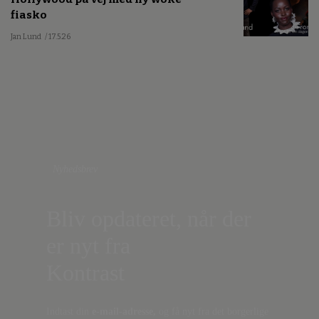
fiasko
Jan Lund
/ 17.5.26
Nyhedsbrev
Bliv opdateret, når der
er nyt fra
Kontrast
Indtast din
e-mail-adresse,
og få nyt fra det borgerlige