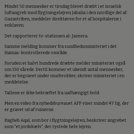
Mindst 50 mennesker er tirsdag blevet dræbt i et israelsk
luftangreb mod flygtningelejren Jabalia i den nordlige del af
Gazastriben, meddeler direktøren for et af hospitalerne i
enklaven.
Det rapporterer tv-stationen al-Jazeera.
Samme melding kommer fra sundhedsministeriet i det
Hamas-kontrollerede område.
Foruden et halvt hundrede dræbte melder ministeriet også
om 150 sårede. Dertil kommer et ukendt antal mennesker,
der er begravet under murbrokker, skriver ministeriet i en
meddelelse.
Tallene er ikke bekræftet fra uafhængigt hold.
Men en video fra nyhedsbureauet AFP viser mindst 47 lig, der
er gravet ud af ruinerne.
Ragheb Aqal, som bor i flygtningelejren, beskriver angrebet
som "et jordskælv", der rystede hele lejren.