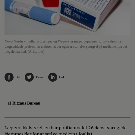
Novo Nordisk-midlerne Ozempic og Wegovy er meget populære. En ny aktion fra
Lægemiddelstyrelsen har afsløret, at der også er stor efterspørgsel på medicinen på det
illegale marked. (Arkivfoto).
Del
Tweet
Del
af Ritzaus Bureau
Lægemiddelstyrelsen har politianmeldt 26 dansksprogede
hjemmesider for at sælge medicin ulovligt.