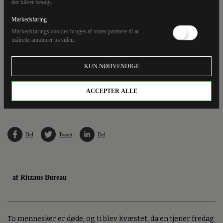
der bliver besøgt.
Markedsføring
Markedsførings cookies bruges af vores partnere til at
målrette annoncer på siden.
KUN NØDVENDIGE
ACCEPTER ALLE
Der er her spærret af ved en restaurant i Madrid efter en dødelig brand fredag.
Del
Tweet
Del
af Ritzaus Bureau
To mennesker er døde, og ti blev kvæstet, da en tjener fredag