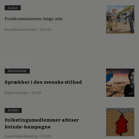
Artikel
Feriekommunernes lange arm
Knud Bruun Poulsen
/ 02.8.26
Mest læste
Kommentar
Sprækker i den svenske stilhed
Kajsa Li Paludan
/ 19.5.26
Artikel
Folketingsmedlemmer afviser
kvinde-kampagne
Daniel Holst Pinderup
/ 13.5.26