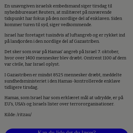
En unavngiven israelsk embedsmand siger tirsdag til
nyhedsbureauet Reuters, at militæret på nuværende
tidspunkt har fokus på den nordlige del af enklaven. Siden
kommer turen til syd, siger vedkommende.
Israel har foretaget tusindvis af luftangreb og er rykket ind
på landjorden i den nordlige del af Gazastriben.
Det sker som svar på Hamas' angreb på Israel 7. oktober,
hvor over 1400 mennesker blev dræbt. Omtrent 1100 af dem
var civile, har Israel oplyst.
I Gazastriben er mindst 8525 mennesker dræbt, meddelte
sundhedsministeriet i den Hamas-kontrollerede enklave
tidligere tirsdag.
Hamas, som Israel har som erklæret mål at udrydde, er på
EU's, USA's og Israels lister over terrororganisationer.
Kilde: /ritzau/
Kan du lide det du læser?