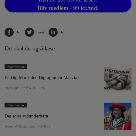
Bliv medlem - 99 kr./md.
Del
Tweet
Del
Det skal du også læse
Kommentar
En Big Mac uden Big og uden Mac, tak
Marianne Stidsen
/ 05.8.26
Kommentar
Det sorte vidunderbarn
Jesper W. Rasmussen
/ 05.8.26