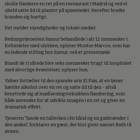
skulle flambere en ret på en restaurant i Madrid og ved et
uheld satte ild til planter på spisestedet. Herefter bredte
branden sig hurtigt.
Det melder myndigheder og lokale medier.
Redningstjenesten Samur behandlede i alt 12 mennesker i
forbindelse med ulykken, oplyser Montse Marcos, som har
en ledende stilling hos Samur, ved et pressemøde.
Blandt de ti sårede blev seks mennesker bragt til hospitalet
med alvorlige kvæstelser, oplyser hun.
Vidner fortæller til den spanske avis El Pais, at en tjener
hældte alkohol over en ret og satte ild til den - altså
benyttede sig af madlavningsteknikken flambering, som
både anvendes for at udvikle smagen i en ret og giver en
dramatisk effekt.
Tjeneren "havde en tallerken i én hånd og en gasbrænder i
den anden", forklarer en gæst, der blot giver navnet Ruth til
avisen.