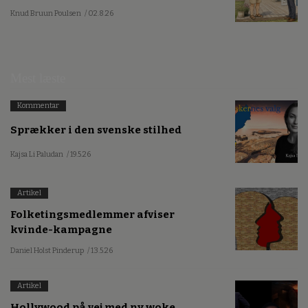
Knud Bruun Poulsen
/ 02.8.26
Mest læste
Kommentar
Sprækker i den svenske stilhed
Kajsa Li Paludan
/ 19.5.26
Artikel
Folketingsmedlemmer afviser
kvinde-kampagne
Daniel Holst Pinderup
/ 13.5.26
Artikel
Hollywood på vej med ny woke