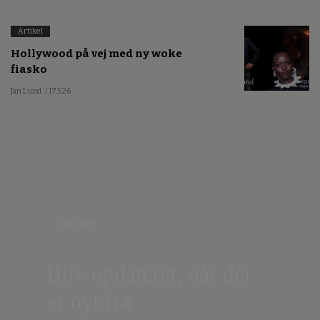
Artikel
Hollywood på vej med ny woke
fiasko
Jan Lund
/ 17.5.26
Nyhedsbrev
Bliv opdateret, når der
er nyt fra