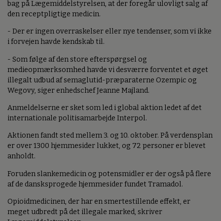
bag på Lægemiddelstyrelsen, at der foregår ulovligt salg af
den receptpligtige medicin.
- Der er ingen overraskelser eller nye tendenser, som vi ikke
i forvejen havde kendskab til.
- Som følge af den store efterspørgsel og
medieopmærksomhed havde vi desværre forventet et øget
illegalt udbud af semaglutid-præparaterne Ozempic og
Wegovy, siger enhedschef Jeanne Majland.
Anmeldelserne er sket som led i global aktion ledet af det
internationale politisamarbejde Interpol.
Aktionen fandt sted mellem 3. og 10. oktober. På verdensplan
er over 1300 hjemmesider lukket, og 72 personer er blevet
anholdt.
Foruden slankemedicin og potensmidler er der også på flere
af de dansksprogede hjemmesider fundet Tramadol.
Opioidmedicinen, der har en smertestillende effekt, er
meget udbredt på det illegale marked, skriver