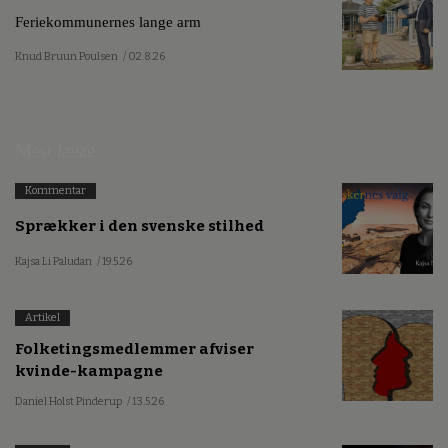
Feriekommunernes lange arm
Knud Bruun Poulsen
/ 02.8.26
Mest læste
Kommentar
Sprækker i den svenske stilhed
Kajsa Li Paludan
/ 19.5.26
Artikel
Folketingsmedlemmer afviser
kvinde-kampagne
Daniel Holst Pinderup
/ 13.5.26