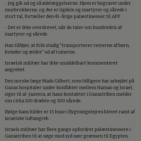
- Jeg gik ud og så ødelæggelserne. Hjem er begravet under
murbrokkerne, og der er ligdele og martyrer og sårede i
stort tal, fortæller den 41-årige palæstinenser til AFP.
- Det er ikke overdrevet, når de taler om hundredvis af
martyrer og sårede.
Han tilføjer, at folk stadig "transporterer resterne af børn,
kvinder og ældre" ud af ruinerne.
Israelsk militær har ikke umiddelbart kommenteret
angrebet.
Den norske læge Mads Gilbert, som tidligere har arbejdet på
Gazas hospitaler under konflikter mellem Hamas og Israel,
siger til al-Jazeera, at hans kontakter i Gazastriben melder
om cirka 100 dræbte og 300 sårede.
Ifølge hans kilder er 15 huse i flygtningelejren blevet ramt af
israelske luftangreb.
Israels militær har flere gange opfordret palæstinensere i
Gazastriben til at søge mod syd nær grænsen til Egypten.