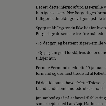
Det er i dette inferno af uro, at Pernil
hun igen vil være Nye Borgerliges for
tidligere udmeldinger vil genopstille til
Spørgsmål: Frygter du ikke lidt for, hvor
Borgerlige de seneste tre-fire måneder
- Jo, det gør jeg bestemt, siger Pernill
- Og jeg kan godt forstå, hvis der er dans
tilføjer hun.
Pernille Vermund meddelte 10. januar i 
formand og dernæst træde ud af Folketi
På det tidspunkt havde Mette Thiesen all
blandt andet omhandlede ølkast fra Thi
Januar bød også på et farvel til folketi
samarbejde med Lars Boje Mathiesen 