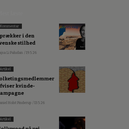
est læste
Kommentar
prækker i den
venske stilhed
ajsa Li Paludan
/ 19.5.26
Artikel
olketingsmedlemmer
fviser kvinde-
kampagne
aniel Holst Pinderup
/ 13.5.26
Artikel
ollywood på vej