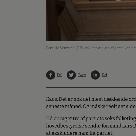
Pernille Vermund (NB) er klar over, at vælgerne kan hav
Del
Tweet
Del
Kaos. Det er nok det mest dækkende ord 
seneste måned. Og måske reelt set siden
Ud er røget tre af partiets seks folke
hovedbestyrelse sendte formand Lars B
at ekskludere ham fra partiet.