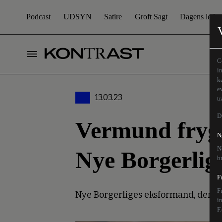
Podcast
UDSYN
Satire
Groft Sagt
Dagens leder
C
i
k
e
13.03.23
t
D
Vermund frygte
N
N
Nye Borgerlig
b
F
F
Nye Borgerliges eksformand, der ige
i
F