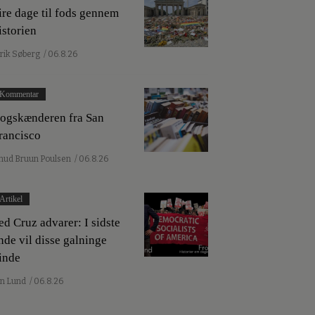
ire dage til fods gennem
istorien
lrik Søberg
/ 06.8.26
Kommentar
ogskænderen fra San
rancisco
nud Bruun Poulsen
/ 06.8.26
Artikel
ed Cruz advarer: I sidste
nde vil disse galninge
inde
an Lund
/ 06.8.26