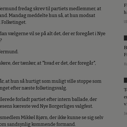
F
le Vermund fredag skrev til partiets medlemmer, at
h
mand. Mandag meddelte hun så, at hun modsat
 Folketinget.
U
dan vælgerne vil se på alt det, der er foregået i Nye
?
B
e Vermund.
F
kere, der tænker, at "hvad er det, der foregår",
K
år, at hun så hurtigt som muligt ville stoppe som
nget efter næste folketingsvalg.
T
e
erede forladt partiet efter intern ballade, der
v
esens kæreste ved Nye Borgerliges valgfest.
J
ngsmedlem Mikkel Bjørn, der ikke kunne se sig selv
som sandsynlig kommende formand.