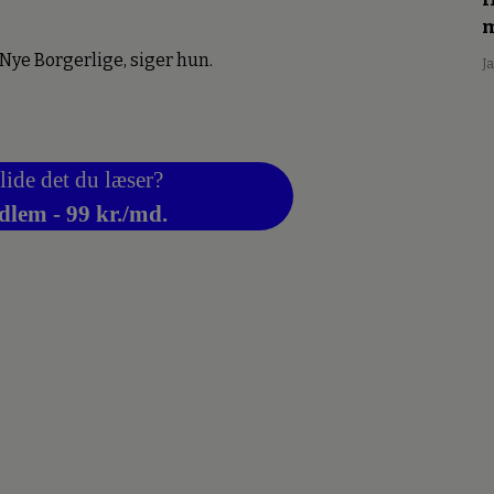
m
ye Borgerlige, siger hun.
J
lide det du læser?
dlem - 99 kr./md.