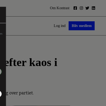
Om Kontrast
Log ind
Bliv medlem
es
efter kaos i
 sig over partiet.