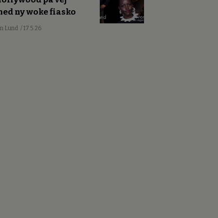
ed ny woke fiasko
an Lund
/ 17.5.26