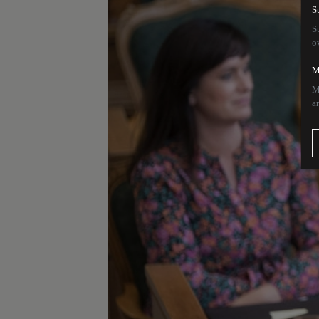
S
S
o
M
M
a