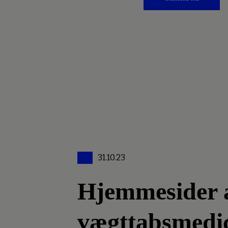
31.10.23
Hjemmesider an
vægttabsmedi