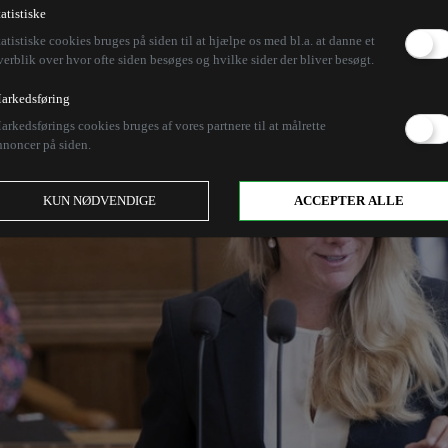
tatistiske
tatistiske cookies bruges på siden til at hjælpe os med bl.a. at danne et
verblik over hvor ofte siden besøges og hvilke sider der bliver besøgt.
arkedsføring
arkedsførings cookies bruges af vores partnere til at målrette
nnoncer på siden.
KUN NØDVENDIGE
ACCEPTER ALLE