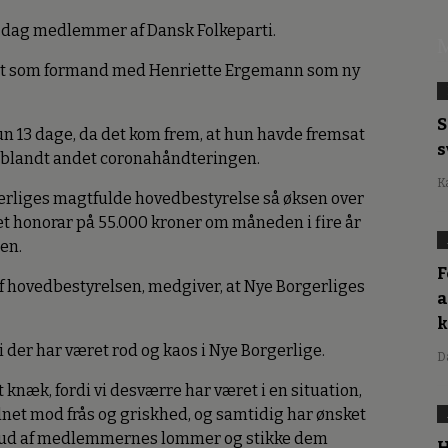
i dag medlemmer af Dansk Folkeparti.
M
algt som formand med Henriette Ergemann som ny
S
un 13 dage, da det kom frem, at hun havde fremsat
s
m blandt andet coronahåndteringen.
K
erliges magtfulde hovedbestyrelse så øksen over
et honorar på 55.000 kroner om måneden i fire år
en.
F
f hovedbestyrelsen, medgiver, at Nye Borgerliges
a
di der har været rod og kaos i Nye Borgerlige.
D
et knæk, fordi vi desværre har været i en situation,
rdnet mod frås og griskhed, og samtidig har ønsket
r ud af medlemmernes lommer og stikke dem
H