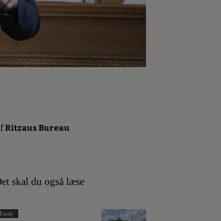
f
Ritzaus Bureau
et skal du også læse
Essay