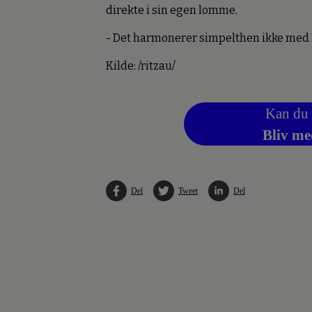
direkte i sin egen lomme.
- Det harmonerer simpelthen ikke med N
Kilde: /ritzau/
Kan du 
Bliv me
Del
Tweet
Del