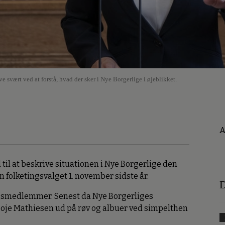
e svært ved at forstå, hvad der sker i Nye Borgerlige i øjeblikket.
A
til at beskrive situationen i Nye Borgerlige den
 folketingsvalget 1. november sidste år.
D
tingsmedlemmer. Senest da Nye Borgerliges
oje Mathiesen ud på røv og albuer ved simpelthen