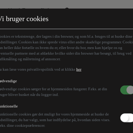
Aktuelt Tema
Skribenter
Vi bruger cookies
Den borgelige brille
Alle vores skribenter
Remigration
Modløberne
ookies er tekststrenge, der lagres i din browser, og som bl.a. bruges til at huske dine
Humaniora forfra
Z-aksen
ndstillinger. Cookies kan ikke sprede virus eller andre skadelige programmer. Cooki
an heller ikke fortælle os hvem du er, eller hvor du bor, men kan hjælpe os og
Store Danskere
ventuelle partnere med at afdække hvilke sider din browser har besøgt, til brug ved
rafikmåling og målretning af annoncer.
u kan læse vores privatlivspolitik ved at klikke
her
r vælgernes reaktion 
ødvendige
ødvendige cookies sørger for at hjemmesiden fungerer. F.eks. at din
e
ruger bliver husket når du logger ind.
unktionelle
unktionelle cookies gør det muligt for vores hjemmeside at huske de
n vil have posten, forstår godt, hvis danskerne undrer
ndstillinger, du har valgt, som har indflydelse på, hvordan siden vises.
.eks. dine cookiepræferencer.