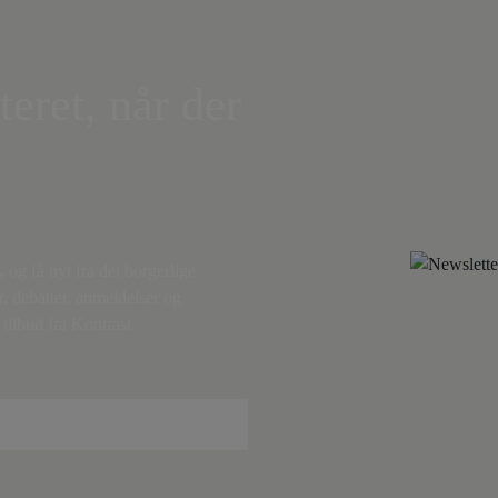
teret, når der
,
og få nyt fra det borgerlige
r, debatter, anmeldelser og
tilbud fra Kontrast.