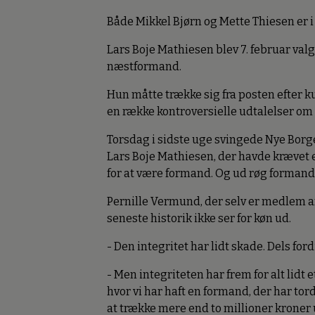
Både Mikkel Bjørn og Mette Thiesen er 
Lars Boje Mathiesen blev 7. februar v
næstformand.
Hun måtte trække sig fra posten efter k
en række kontroversielle udtalelser o
Torsdag i sidste uge svingede Nye Borg
Lars Boje Mathiesen, der havde krævet 
for at være formand. Og ud røg formand
Pernille Vermund, der selv er medlem a
seneste historik ikke ser for køn ud.
- Den integritet har lidt skade. Dels for
- Men integriteten har frem for alt lidt 
hvor vi har haft en formand, der har to
at trække mere end to millioner krone