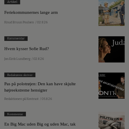
Artikel
Feriekommunernes lange arm
Knud Bruun Poulsen
/ 02.8.26
Kommentar
Hvem kysser Sofie Rud?
Jon Eirik Lundberg
/ 02.8.26
Redaktøren skriver
Pas på polotrøjen: Den kan have skjulte
højreekstreme hensigter
Redaktionen på Kontrast
/ 05.8.26
Kommentar
En Big Mac uden Big og uden Mac, tak