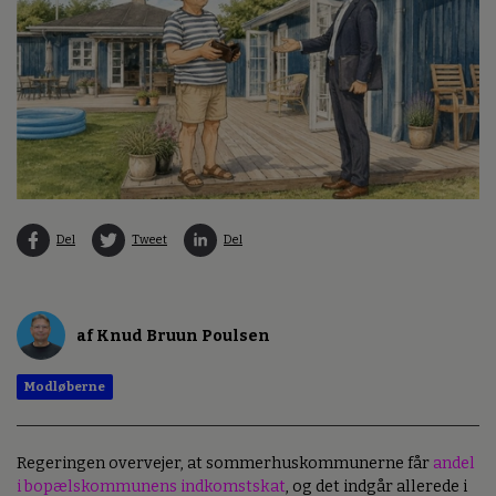
Del
Tweet
Del
af Knud Bruun Poulsen
Modløberne
Regeringen overvejer, at sommerhuskommunerne får
andel
i bopælskommunens indkomstskat
, og det indgår allerede i