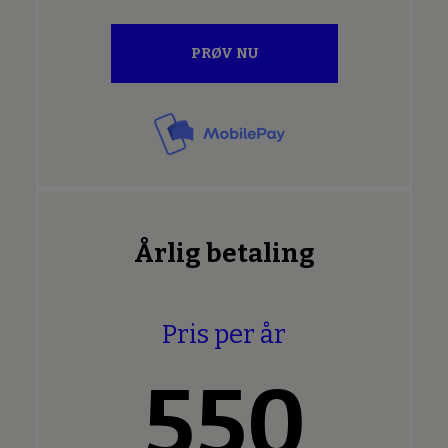
PRØV NU
Årlig betaling
Pris per år
550