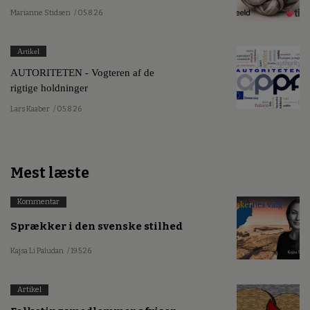
Marianne Stidsen
/ 05.8.26
Artikel
AUTORITETEN - Vogteren af de
rigtige holdninger
Lars Kaaber
/ 05.8.26
Mest læste
Kommentar
Sprækker i den svenske stilhed
Kajsa Li Paludan
/ 19.5.26
Artikel