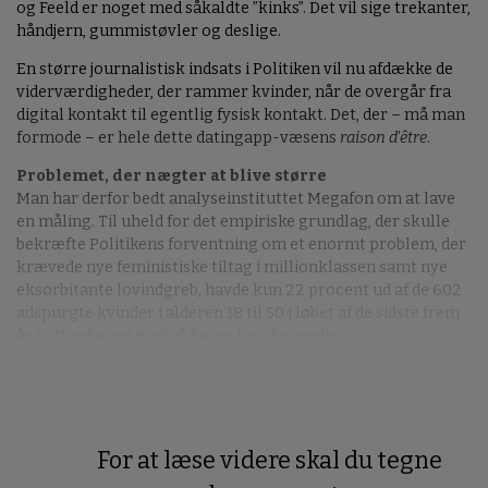
og Feeld er noget med såkaldte ”kinks”. Det vil sige trekanter,
håndjern, gummistøvler og deslige.
En større journalistisk indsats i Politiken vil nu afdække de
viderværdigheder, der rammer kvinder, når de overgår fra
digital kontakt til egentlig fysisk kontakt. Det, der – må man
formode – er hele dette datingapp-væsens
raison d'être
.
Problemet, der nægter at blive større
Man har derfor bedt analyseinstituttet Megafon om at lave
en måling. Til uheld for det empiriske grundlag, der skulle
bekræfte Politikens forventning om et enormt problem, der
krævede nye feministiske tiltag i millionklassen samt nye
eksorbitante lovindgreb, havde kun 22 procent ud af de 602
adspurgte kvinder i alderen 18 til 50 i løbet af de sidste frem
år haft erfaring med sådanne fysiske møder.
For at læse videre skal du tegne
Premium