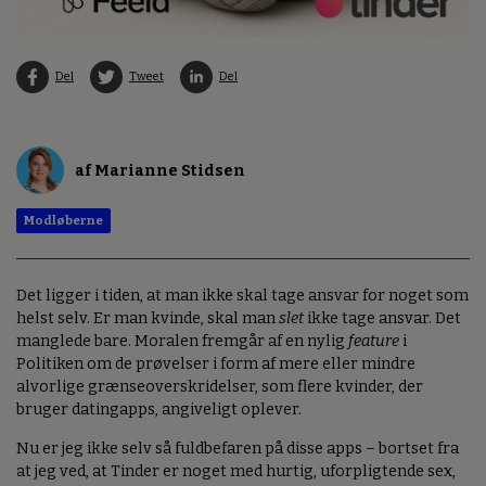
Del
Tweet
Del
af Marianne Stidsen
Modløberne
Det ligger i tiden, at man ikke skal tage ansvar for noget som
helst selv. Er man kvinde, skal man
slet
ikke tage ansvar. Det
manglede bare. Moralen fremgår af en nylig
feature
i
Politiken om de prøvelser i form af mere eller mindre
alvorlige grænseoverskridelser, som flere kvinder, der
bruger datingapps, angiveligt oplever.
Nu er jeg ikke selv så fuldbefaren på disse apps – bortset fra
at jeg ved, at Tinder er noget med hurtig, uforpligtende sex,