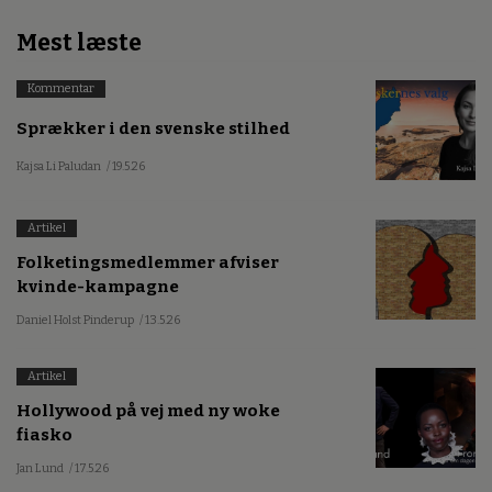
Mest læste
Kommentar
Sprækker i den svenske stilhed
Kajsa Li Paludan
/ 19.5.26
Artikel
Folketingsmedlemmer afviser
kvinde-kampagne
Daniel Holst Pinderup
/ 13.5.26
Artikel
Hollywood på vej med ny woke
fiasko
Jan Lund
/ 17.5.26