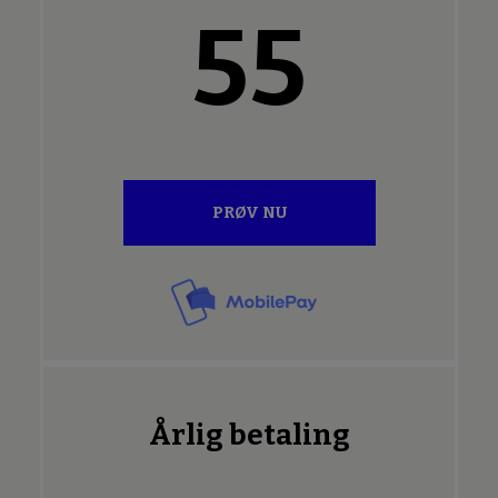
55
PRØV NU
Årlig betaling