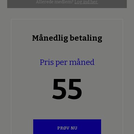
Allerede medlem?
Log ind her.
Månedlig betaling
Pris per måned
55
PRØV NU