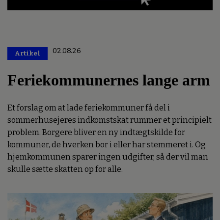
02.08.26
Artikel
Premium
Feriekommunernes lange arm
Et forslag om at lade feriekommuner få del i
sommerhusejeres indkomstskat rummer et principielt
problem. Borgere bliver en ny indtægtskilde for
kommuner, de hverken bor i eller har stemmeret i. Og
hjemkommunen sparer ingen udgifter, så der vil man
skulle sætte skatten op for alle.