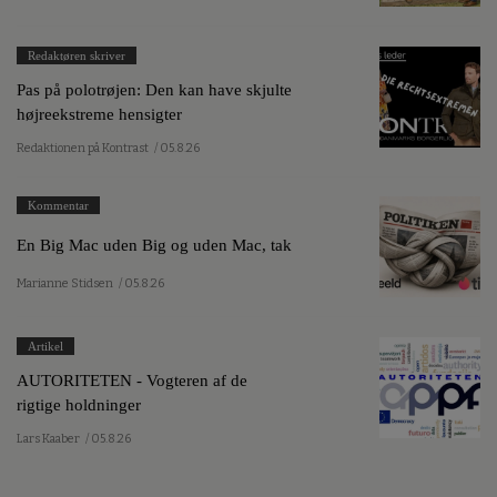
Redaktøren skriver
Pas på polotrøjen: Den kan have skjulte
højreekstreme hensigter
Redaktionen på Kontrast
/ 05.8.26
Kommentar
En Big Mac uden Big og uden Mac, tak
Marianne Stidsen
/ 05.8.26
Artikel
AUTORITETEN - Vogteren af de
rigtige holdninger
Lars Kaaber
/ 05.8.26