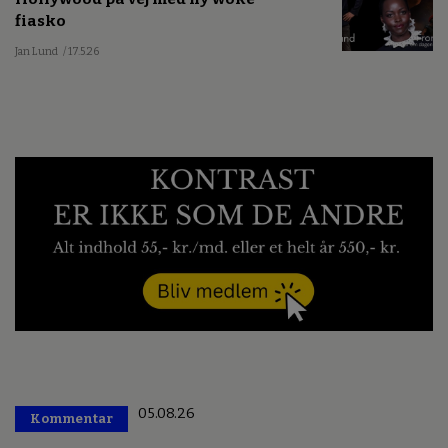
fiasko
Jan Lund
/ 17.5.26
05.08.26
Kommentar
Premium