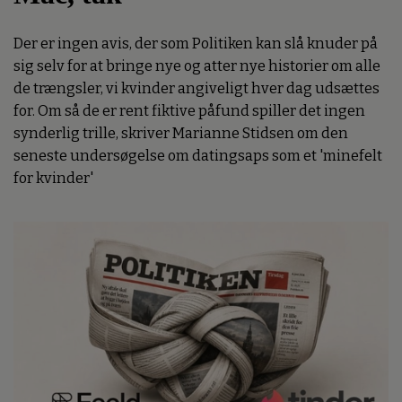
Der er ingen avis, der som Politiken kan slå knuder på
sig selv for at bringe nye og atter nye historier om alle
de trængsler, vi kvinder angiveligt hver dag udsættes
for. Om så de er rent fiktive påfund spiller det ingen
synderlig trille, skriver Marianne Stidsen om den
seneste undersøgelse om datingsaps som et 'minefelt
for kvinder'