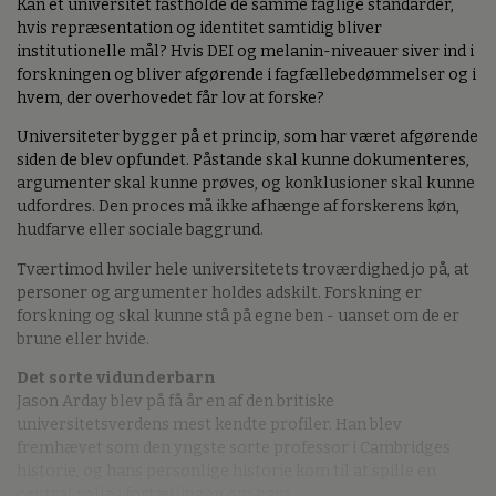
Kan et universitet fastholde de samme faglige standarder,
hvis repræsentation og identitet samtidig bliver
institutionelle mål? Hvis DEI og melanin-niveauer siver ind i
forskningen og bliver afgørende i fagfællebedømmelser og i
hvem, der overhovedet får lov at forske?
Universiteter bygger på et princip, som har været afgørende
siden de blev opfundet. Påstande skal kunne dokumenteres,
argumenter skal kunne prøves, og konklusioner skal kunne
udfordres. Den proces må ikke afhænge af forskerens køn,
hudfarve eller sociale baggrund.
Tværtimod hviler hele universitetets troværdighed jo på, at
personer og argumenter holdes adskilt. Forskning er
forskning og skal kunne stå på egne ben - uanset om de er
brune eller hvide.
Det sorte vidunderbarn
Jason Arday blev på få år en af den britiske
universitetsverdens mest kendte profiler. Han blev
fremhævet som den yngste sorte professor i Cambridges
historie, og hans personlige historie kom til at spille en
central rolle i fortællingen om ham.