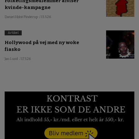
Folketingsmedlemmer afviser
kvinde-kampagne
Daniel Holst Pinderup
/ 13.5.26
Artikel
Hollywood på vej med ny woke
fiasko
Jan Lund
/ 17.5.26