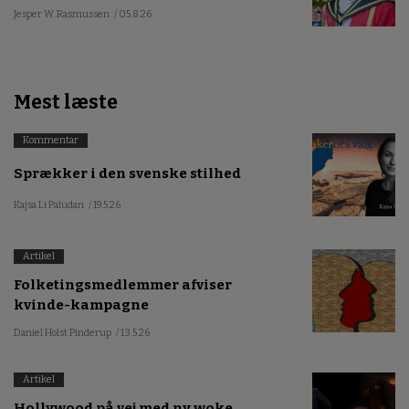
Jesper W. Rasmussen
/ 05.8.26
Mest læste
Kommentar
Sprækker i den svenske stilhed
Kajsa Li Paludan
/ 19.5.26
Artikel
Folketingsmedlemmer afviser
kvinde-kampagne
Daniel Holst Pinderup
/ 13.5.26
Artikel
Hollywood på vej med ny woke