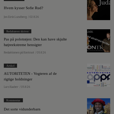
Hvem kysser Sofie Rud?
Jon Eirik Lundberg
/ 02.8.26
Redaktøren skriver
Pas på polotrøjen: Den kan have skjulte
højreekstreme hensigter
Redaktionen på Kontrast
/ 05.8.26
Artikel
AUTORITETEN - Vogteren af de
rigtige holdninger
Lars Kaaber
/ 05.8.26
Kommentar
Det sorte vidunderbarn