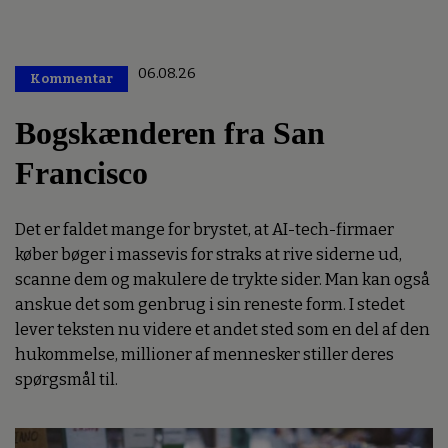
06.08.26
Kommentar
Premium
Bogskænderen fra San
Francisco
Det er faldet mange for brystet, at AI-tech-firmaer
køber bøger i massevis for straks at rive siderne ud,
scanne dem og makulere de trykte sider. Man kan også
anskue det som genbrug i sin reneste form. I stedet
lever teksten nu videre et andet sted som en del af den
hukommelse, millioner af mennesker stiller deres
spørgsmål til.