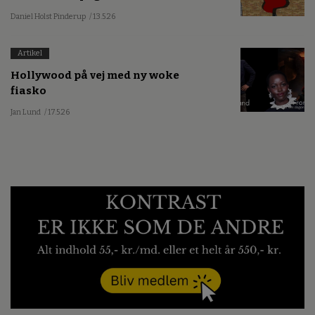
Daniel Holst Pinderup
/ 13.5.26
Artikel
Hollywood på vej med ny woke
fiasko
Jan Lund
/ 17.5.26