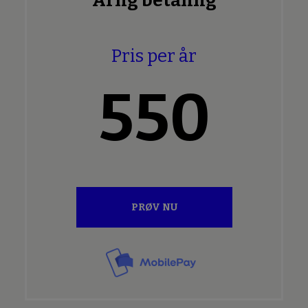
Årlig betaling
Pris per år
550
PRØV NU