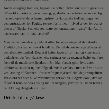
Antifa er rigtige fascister, ligesom de bøller, Hitler sendte ud i gaderne i
30'rne til at tæske og skræmme og, ja, dræbe, anderledes tænkende. Jeg
har selv oplevet deres hæmningsløse, psykopatiske hadhandlinger ved
demonstrationer for Pegida, senere For Frihed. - Hvad er der for øvrigt
blevet af Nicolai Sennels, som satte demonstrationer i gang? Har Antifa
terroriseret ham til total tavshed?
Men denne Sennels er jo selv et offer for opløsningen af den danske
Tradition, for han er blevet buddhist. Det vil dybest set sige tilbeder af
den absolutte tomhed. Dog skal hatten tages af for ham og visse andre
buddhister, der 'som danske helte springer op og spænder bælte' og 'farer
frem til de muslimske fjenders mén'. Man forstår godt, hvis deres
selvforsvarsinstinkt og medfølgende vrede vækkes lettere end vi kristnes
ved læsning af Koranen - for som 'afgudsdyrkere' skal de jo simpelthen
straks dræbes eller blive muslimer, til forskel fra 'Bogens Folk', der kan
få lov at beholde deres tro og liv lidt længere, jævnfør fx Hindu Kush i
ca. 1398 og Bangladesh i 1971.
Det skal du også læse