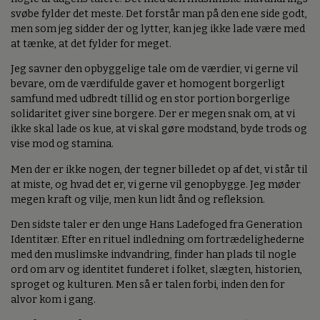
svøbe fylder det meste. Det forstår man på den ene side godt,
men som jeg sidder der og lytter, kan jeg ikke lade være med
at tænke, at det fylder for meget.
Jeg savner den opbyggelige tale om de værdier, vi gerne vil
bevare, om de værdifulde gaver et homogent borgerligt
samfund med udbredt tillid og en stor portion borgerlige
solidaritet giver sine borgere. Der er megen snak om, at vi
ikke skal lade os kue, at vi skal gøre modstand, byde trods og
vise mod og stamina.
Men der er ikke nogen, der tegner billedet op af det, vi står til
at miste, og hvad det er, vi gerne vil genopbygge. Jeg møder
megen kraft og vilje, men kun lidt ånd og refleksion.
Den sidste taler er den unge Hans Ladefoged fra Generation
Identitær. Efter en rituel indledning om fortrædelighederne
med den muslimske indvandring, finder han plads til nogle
ord om arv og identitet funderet i folket, slægten, historien,
sproget og kulturen. Men så er talen forbi, inden den for
alvor kom i gang.