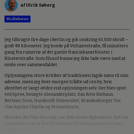
af Ulrik Søberg
Modløberne
Jeg tilbragte fire dage i Berlin og gik omkring 61.500 skridt –
godt 48 kilometer. Jeg boede på Voltairestraße, få minutters
gang fra ruinerne af det gamle franciskanerkloster i
Klosterstraße. Som filosof kunne jeg ikke lade være med at
smile over sammenfaldet.
Oplysningens store kritiker af traditionen lagde navn til min
adresse, mens jeg hver morgen trådte ud i en by, hvis
identitet er langt ældre end oplysningen selv. Der blev spist
ved Spree, besøgte Alexanderplatz, Das Rote Rathaus,
Berliner Dom, Humboldt Universitet, Brandenburger Tor,
Checkpoint Charlie og Fernsehturm.
Men det, der blev hos mig, var ikke seværdighederne. Det var
erkendelsen af, at Berlin ikke kan forstås gennem sin nære
fortid alene.