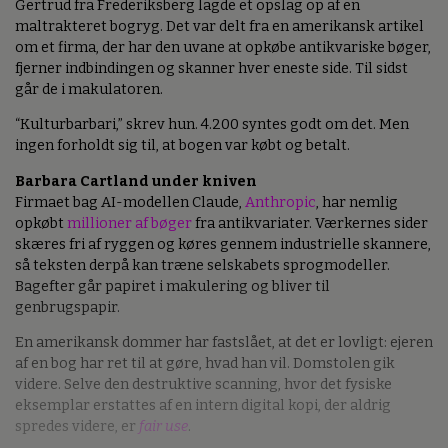
Gertrud fra Frederiksberg lagde et opslag op af en
maltrakteret bogryg. Det var delt fra en amerikansk artikel
om et firma, der har den uvane at opkøbe antikvariske bøger,
fjerner indbindingen og skanner hver eneste side. Til sidst
går de i makulatoren.
“Kulturbarbari,” skrev hun. 4.200 syntes godt om det. Men
ingen forholdt sig til, at bogen var købt og betalt.
Barbara Cartland under kniven
Firmaet bag AI-modellen Claude,
Anthropic
, har nemlig
opkøbt
millioner af bøger
fra antikvariater. Værkernes sider
skæres fri af ryggen og køres gennem industrielle skannere,
så teksten derpå kan træne selskabets sprogmodeller.
Bagefter går papiret i makulering og bliver til
genbrugspapir.
En amerikansk dommer har fastslået, at det er lovligt: ejeren
af en bog har ret til at gøre, hvad han vil. Domstolen gik
videre. Selve den destruktive scanning, hvor det fysiske
eksemplar erstattes af en intern digital kopi, der aldrig
spredes videre, er
fair use
.