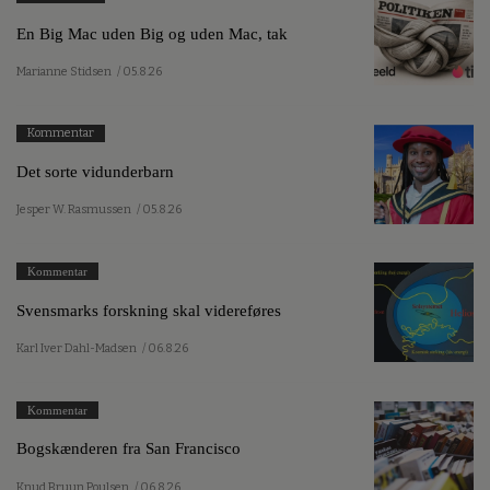
En Big Mac uden Big og uden Mac, tak
Marianne Stidsen
/ 05.8.26
Kommentar
Det sorte vidunderbarn
Jesper W. Rasmussen
/ 05.8.26
Kommentar
Svensmarks forskning skal videreføres
Karl Iver Dahl-Madsen
/ 06.8.26
Kommentar
Bogskænderen fra San Francisco
Knud Bruun Poulsen
/ 06.8.26