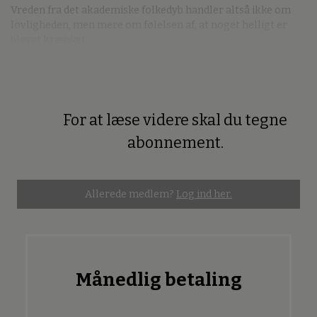
Vreden fra det akademiske folkedyb handler altså ikke om
lovligheden, men mere om følelsen af, at noget helligt er
blevet krænket.
For at læse videre skal du tegne
Premium
abonnement.
Allerede medlem?
Log ind her.
Månedlig betaling