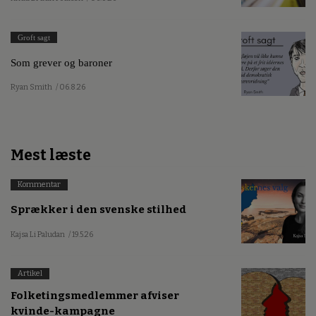
Groft sagt
Som grever og baroner
Ryan Smith
/ 06.8.26
Mest læste
Kommentar
Sprækker i den svenske stilhed
Kajsa Li Paludan
/ 19.5.26
Artikel
Folketingsmedlemmer afviser
kvinde-kampagne