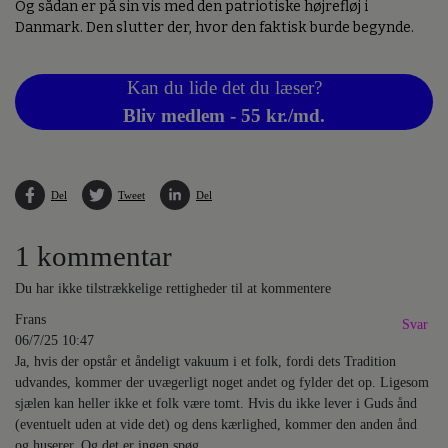
Og sådan er på sin vis med den patriotiske højrefløj i
Danmark. Den slutter der, hvor den faktisk burde begynde.
Kan du lide det du læser?
Bliv medlem - 55 kr./md.
Del
Tweet
Del
1 kommentar
Du har ikke tilstrækkelige rettigheder til at kommentere
Frans
Svar
06/7/25 10:47
Ja, hvis der opstår et åndeligt vakuum i et folk, fordi dets Tradition
udvandes, kommer der uvægerligt noget andet og fylder det op. Ligesom
sjælen kan heller ikke et folk være tomt. Hvis du ikke lever i Guds ånd
(eventuelt uden at vide det) og dens kærlighed, kommer den anden ånd
og huserer. Og det er ingen spøg.