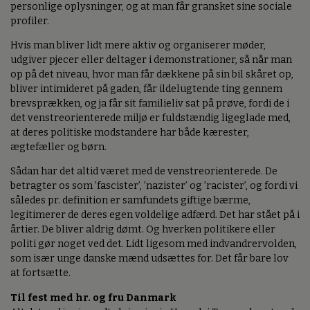
personlige oplysninger, og at man får gransket sine sociale
profiler.
Hvis man bliver lidt mere aktiv og organiserer møder,
udgiver pjecer eller deltager i demonstrationer, så når man
op på det niveau, hvor man får dækkene på sin bil skåret op,
bliver intimideret på gaden, får ildelugtende ting gennem
brevsprækken, og ja får sit familieliv sat på prøve, fordi de i
det venstreorienterede miljø er fuldstændig ligeglade med,
at deres politiske modstandere har både kærester,
ægtefæller og børn.
Sådan har det altid været med de venstreorienterede. De
betragter os som ’fascister’, ’nazister’ og ’racister’, og fordi vi
således pr. definition er samfundets giftige bærme,
legitimerer de deres egen voldelige adfærd. Det har stået på i
årtier. De bliver aldrig dømt. Og hverken politikere eller
politi gør noget ved det. Lidt ligesom med indvandrervolden,
som især unge danske mænd udsættes for. Det får bare lov
at fortsætte.
Til fest med hr. og fru Danmark