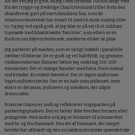
Alt det ved jeg jo godt, da jeg i min Hyundai Tucson langt væk
fra det trygge og fredelige Charlottenlund triller forbi den
skamferede gavl på værtsfamiliens hus, som de
venstreorienterede har svinet til med en dunk maling eller
to. Og jeg ved også godt, at jeg ikke er på vej til et militant
topmøde med khakiklædte ’fascister’, som ellers er en
fordom om højreorienterede, medierne elsker at pleje.
Jeg parkerer på marken, som er sirligt inddelt i parallelle
rækker til bilerne. De er godt og vel halvfyldt, og gennem
vinduesviskernes flimmer tæller jeg omkring 150-200
mennesker. Der er mange familier med børn. Flere mænd
end kvinder. En enkelt kørestol. Der er ingen uniformer.
Ingen militærstøvler. Der er en halv snes jakkesæt, men
ellers er det jeans, pullovers og sneakers, der udgør
dresscoden.
Priserne i baren er små og reflekterer vognparken på
parkeringspladsen. Den er heller ikke hverken fornem eller
prangende. Med andre ord, jeg er kommet til sommerfest
med hr. og fru Danmark. Den del af Danmark, der meget
bevidst har afklædt sig den socialdemokratiske spændetrøje