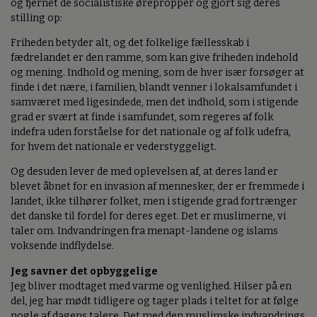
og fjernet de socialistiske ørepropper og gjort sig deres
stilling op:
Friheden betyder alt, og det folkelige fællesskab i
fædrelandet er den ramme, som kan give friheden indehold
og mening. Indhold og mening, som de hver især forsøger at
finde i det nære, i familien, blandt venner i lokalsamfundet i
samværet med ligesindede, men det indhold, som i stigende
grad er svært at finde i samfundet, som regeres af folk
indefra uden forståelse for det nationale og af folk udefra,
for hvem det nationale er vederstyggeligt.
Og desuden lever de med oplevelsen af, at deres land er
blevet åbnet for en invasion af mennesker, der er fremmede i
landet, ikke tilhører folket, men i stigende grad fortrænger
det danske til fordel for deres eget. Det er muslimerne, vi
taler om. Indvandringen fra menapt-landene og islams
voksende indflydelse.
Jeg savner det opbyggelige
Jeg bliver modtaget med varme og venlighed. Hilser på en
del, jeg har mødt tidligere og tager plads i teltet for at følge
nogle af dagens talere. Det med den muslimske indvandrings