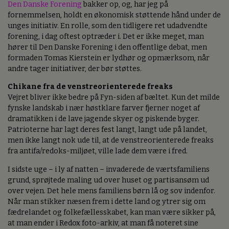
Den Danske Forening
bakker op, og, har jeg på
fornemmelsen, holdt en økonomisk støttende hånd under de
unges initiativ. En rolle, som den tidligere ret udadvendte
forening, i dag oftest optræder i. Det er ikke meget, man
hører til Den Danske Forening i den offentlige debat, men
formaden Tomas Kierstein er lydhør og opmærksom, når
andre tager initiativer, der bør støttes.
Chikane fra de venstreorienterede freaks
Vejret bliver ikke bedre på Fyn-siden af bæltet. Kun det milde
fynske landskab i nær høstklare farver fjerner noget af
dramatikken i de lave jagende skyer og piskende byger.
Patrioterne har lagt deres fest langt, langt ude på landet,
men ikke langt nok ude til, at de venstreorienterede freaks
fra antifa/redoks-miljøet, ville lade dem være i fred.
I sidste uge – i ly af natten – invaderede de værtsfamiliens
grund, sprøjtede maling ud over huset og partisansøm ud
over vejen. Det hele mens familiens børn lå og sov indenfor.
Når man stikker næsen frem i dette land og ytrer sig om
fædrelandet og folkefællesskabet, kan man være sikker på,
at man ender i Redox foto-arkiv, at man få noteret sine