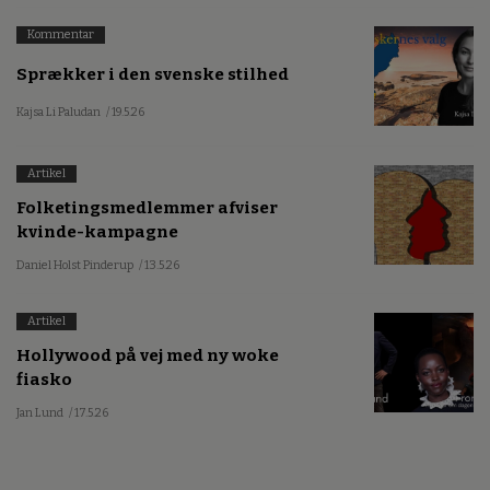
Kommentar
Sprækker i den svenske stilhed
Kajsa Li Paludan
/ 19.5.26
Artikel
Folketingsmedlemmer afviser
kvinde-kampagne
Daniel Holst Pinderup
/ 13.5.26
Artikel
Hollywood på vej med ny woke
fiasko
Jan Lund
/ 17.5.26