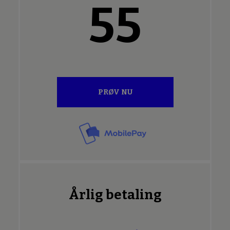
55
PRØV NU
Årlig betaling