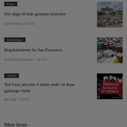
Essay
Fire dage til fods gennem historien
Ulrik Søberg
/ 06.8.26
Kommentar
Bogskænderen fra San Francisco
Knud Bruun Poulsen
/ 06.8.26
Artikel
Ted Cruz advarer: I sidste ende vil disse
galninge vinde
Jan Lund
/ 06.8.26
Mest læste