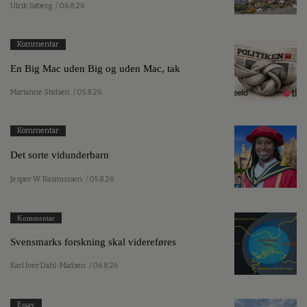
Ulrik Søberg
/ 06.8.26
Kommentar
En Big Mac uden Big og uden Mac, tak
Marianne Stidsen
/ 05.8.26
Kommentar
Det sorte vidunderbarn
Jesper W. Rasmussen
/ 05.8.26
Kommentar
Svensmarks forskning skal videreføres
Karl Iver Dahl-Madsen
/ 06.8.26
Essay