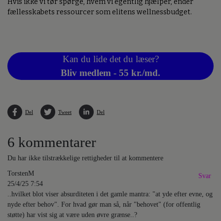
Hvis ikke vi tør spørge, hvem vi egentlig hjælper, ender
fællesskabets ressourcer som elitens wellnessbudget.
Kan du lide det du læser?
Bliv medlem - 55 kr./md.
Del
Tweet
Del
6 kommentarer
Du har ikke tilstrækkelige rettigheder til at kommentere
TorstenM
Svar
25/4/25 7:54
..hvilket blot viser absurditeten i det gamle mantra: "at yde efter evne, og
nyde efter behov". For hvad gør man så, når "behovet" (for offentlig
støtte) har vist sig at være uden øvre grænse..?