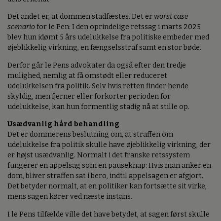
Det andet er, at dommen stadfæstes. Det er
worst case
scenario
for le Pen: I den oprindelige retssag i marts 2025
blev hun idømt 5 års udelukkelse fra politiske embeder med
øjeblikkelig virkning, en fængselsstraf samt en stor bøde.
Derfor går le Pens advokater da også efter den tredje
mulighed, nemlig at få omstødt eller reduceret
udelukkelsen fra politik. Selv hvis retten finder hende
skyldig, men fjerner eller forkorter perioden for
udelukkelse, kan hun formentlig stadig nå at stille op.
Usædvanlig hård behandling
Det er dommerens beslutning om, at straffen om
udelukkelse fra politik skulle have øjeblikkelig virkning, der
er højst usædvanlig. Normalt i det franske retssystem
fungerer en appelsag som en pauseknap: Hvis man anker en
dom, bliver straffen sat i bero, indtil appelsagen er afgjort.
Det betyder normalt, at en politiker kan fortsætte sit virke,
mens sagen kører ved næste instans.
I le Pens tilfælde ville det have betydet, at sagen først skulle