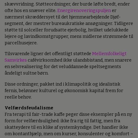
skævvridning. Støtteordninger, der burde løfte bredt, ender
ofte hos en snæver elite.
Energirenoveringspuljen
er
nærmest skræddersyet til det hjemmearbejdende Djøf-
segment, der mestrer bureaukratiske ansøgninger. Tidligere
støtte til solceller forudsatte ejerbolig, hvilket udelukkede
lejere og lavindkomstgrupper, mens midlerne strømmede til
parcelhusejere.
Tilsvarende ligner det offentligt støttede
Mellemfolkeligt
Samvirkes
cafévirksomhed ikke ulandsbistand, men snarere
en selvrealisering for det veluddannede speltsegments
åndeligt sultne børn.
Disse ordninger, pakket ind i klimapolitik og idealistisk
fernis, belønner kulturel og økonomisk kapital frem for
reelle behov.
Velfærdsfeudalisme
Fra terapi til fair-trade kaffe peger disse eksempler på en ny
form for velfærdsulighed: ikke fra rig til fattig, men fra
skatteydere til en klike af systemkyndige. Det handler ikke
om kontanthjælp, men om kurser, konsulenter og komfort –