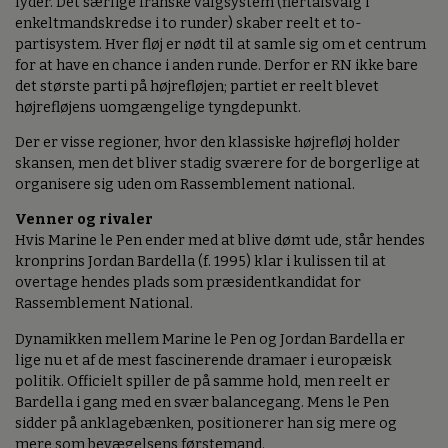
lyder. Det særlige franske valgsystem (flertalsvalg i
enkeltmandskredse i to runder) skaber reelt et to-
partisystem. Hver fløj er nødt til at samle sig om et centrum
for at have en chance i anden runde. Derfor er RN ikke bare
det største parti på højrefløjen; partiet er reelt blevet
højrefløjens uomgængelige tyngdepunkt.
Der er visse regioner, hvor den klassiske højrefløj holder
skansen, men det bliver stadig sværere for de borgerlige at
organisere sig uden om Rassemblement national.
Venner og rivaler
Hvis Marine le Pen ender med at blive dømt ude, står hendes
kronprins Jordan Bardella (f. 1995) klar i kulissen til at
overtage hendes plads som præsidentkandidat for
Rassemblement National.
Dynamikken mellem Marine le Pen og Jordan Bardella er
lige nu et af de mest fascinerende dramaer i europæisk
politik. Officielt spiller de på samme hold, men reelt er
Bardella i gang med en svær balancegang. Mens le Pen
sidder på anklagebænken, positionerer han sig mere og
mere som bevægelsens førstemand.