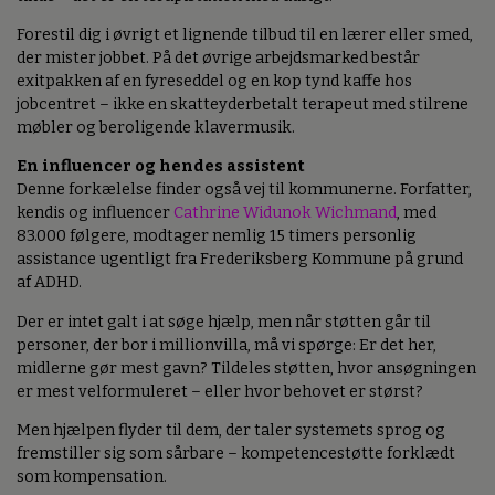
Forestil dig i øvrigt et lignende tilbud til en lærer eller smed,
der mister jobbet. På det øvrige arbejdsmarked består
exitpakken af en fyreseddel og en kop tynd kaffe hos
jobcentret – ikke en skatteyderbetalt terapeut med stilrene
møbler og beroligende klavermusik.
En influencer og hendes assistent
Denne forkælelse finder også vej til kommunerne. Forfatter,
kendis og influencer
Cathrine Widunok Wichmand
, med
83.000 følgere, modtager nemlig 15 timers personlig
assistance ugentligt fra Frederiksberg Kommune på grund
af ADHD.
Der er intet galt i at søge hjælp, men når støtten går til
personer, der bor i millionvilla, må vi spørge: Er det her,
midlerne gør mest gavn? Tildeles støtten, hvor ansøgningen
er mest velformuleret – eller hvor behovet er størst?
Men hjælpen flyder til dem, der taler systemets sprog og
fremstiller sig som sårbare – kompetencestøtte forklædt
som kompensation.