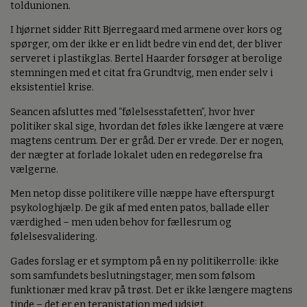
toldunionen.
I hjørnet sidder Ritt Bjerregaard med armene over kors og
spørger, om der ikke er en lidt bedre vin end det, der bliver
serveret i plastikglas. Bertel Haarder forsøger at berolige
stemningen med et citat fra Grundtvig, men ender selv i
eksistentiel krise.
Seancen afsluttes med “følelsesstafetten”, hvor hver
politiker skal sige, hvordan det føles ikke længere at være
magtens centrum. Der er gråd. Der er vrede. Der er nogen,
der nægter at forlade lokalet uden en redegørelse fra
vælgerne.
Men netop disse politikere ville næppe have efterspurgt
psykologhjælp. De gik af med enten patos, ballade eller
værdighed – men uden behov for fællesrum og
følelsesvalidering.
Gades forslag er et symptom på en ny politikerrolle: ikke
som samfundets beslutningstager, men som følsom
funktionær med krav på trøst. Det er ikke længere magtens
tinde – det er en terapistation med udsigt.