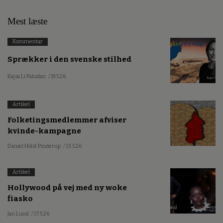
Mest læste
Kommentar
Sprækker i den svenske stilhed
Kajsa Li Paludan
/ 19.5.26
Artikel
Folketingsmedlemmer afviser
kvinde-kampagne
Daniel Holst Pinderup
/ 13.5.26
Artikel
Hollywood på vej med ny woke
fiasko
Jan Lund
/ 17.5.26