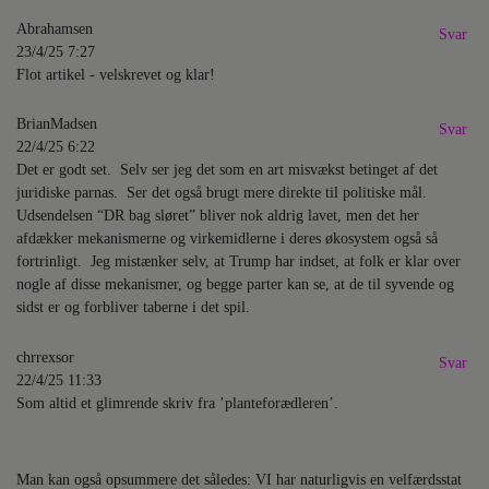
Abrahamsen
Svar
23/4/25 7:27
Flot artikel - velskrevet og klar!
BrianMadsen
Svar
22/4/25 6:22
Det er godt set. Selv ser jeg det som en art misvækst betinget af det
juridiske parnas. Ser det også brugt mere direkte til politiske mål.
Udsendelsen “DR bag sløret” bliver nok aldrig lavet, men det her
afdækker mekanismerne og virkemidlerne i deres økosystem også så
fortrinligt. Jeg mistænker selv, at Trump har indset, at folk er klar over
nogle af disse mekanismer, og begge parter kan se, at de til syvende og
sidst er og forbliver taberne i det spil.
chrrexsor
Svar
22/4/25 11:33
Som altid et glimrende skriv fra ’planteforædleren’.
Man kan også opsummere det således: VI har naturligvis en velfærdsstat