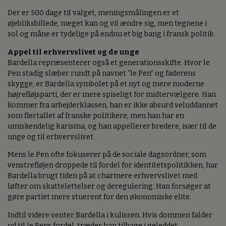
Der er 500 dage til valget, meningsmålingen er et
øjebliksbillede, meget kan og vil ændre sig, men tegnene i
sol og måne er tydelige på endnu et big bang i fransk politik.
Appel til erhvervslivet og de unge
Bardella repræsenterer også et generationsskifte. Hvor le
Pen stadig slæber rundt på navnet “le Pen” og faderens
skygge, er Bardella symbolet på et nyt og mere moderne
højrefløjsparti, der er mere spiseligt for midtervælgere. Han
kommer fra arbejderklassen, han er ikke absurd veluddannet
som flertallet af franske politikere, men han har en
umiskendelig karisma, og han appellerer bredere, især til de
unge og til erhvervslivet.
Mens le Pen ofte fokuserer på de sociale dagsordner, som
venstrefløjen droppede til fordel for identitetspolitikken, har
Bardella brugt tiden på at charmere erhvervslivet med
løfter om skattelettelser og deregulering. Han forsøger at
gøre partiet mere stuerent for den økonomiske elite.
Indtil videre venter Bardella i kulissen. Hvis dommen falder
ud til le Pens fordel, træder han tilbage i geleddet,