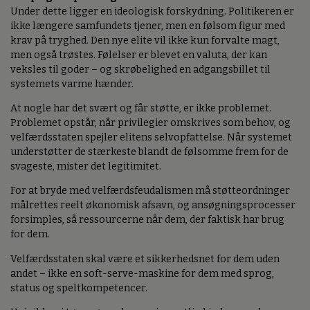
Under dette ligger en ideologisk forskydning. Politikeren er
ikke længere samfundets tjener, men en følsom figur med
krav på tryghed. Den nye elite vil ikke kun forvalte magt,
men også trøstes. Følelser er blevet en valuta, der kan
veksles til goder – og skrøbelighed en adgangsbillet til
systemets varme hænder.
At nogle har det svært og får støtte, er ikke problemet.
Problemet opstår, når privilegier omskrives som behov, og
velfærdsstaten spejler elitens selvopfattelse. Når systemet
understøtter de stærkeste blandt de følsomme frem for de
svageste, mister det legitimitet.
For at bryde med velfærdsfeudalismen må støtteordninger
målrettes reelt økonomisk afsavn, og ansøgningsprocesser
forsimples, så ressourcerne når dem, der faktisk har brug
for dem.
Velfærdsstaten skal være et sikkerhedsnet for dem uden
andet – ikke en soft-serve-maskine for dem med sprog,
status og speltkompetencer.