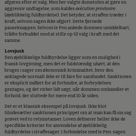
afgøres efter et valg. Men her valgte domstolen at gøre en
aggressiv undtagelse, som kaldes
exécution provisoire
(øjeblikkelig fuldbyrdelse). Det betyder, at straffen træder i
kraft, selvom sagen ikke afgjort. Dette fjernede
pauseknappen. Selvom le Pen ankede dommen umiddelbart,
trådte forbuddet mod at stille op til valg i kraft med det
samme.
Lovsjusk
Den øjeblikkelige fuldbyrdelse ligger som en mulighed i
fransk lovgivning, men det er fuldstændig uhørt, at den
bruges i sager om økonomisk kriminalitet, hvor den
anklagede normalt ikke er til fare for samfundet. Sanktionen
er eksplicit indført for at forhindre, at forbrydelsen
gentages, og det virker lidt søgt, når dommen omhandler et
forhold, der sluttede for mere end 10 år siden.
Det er et klassisk eksempel på lovsjusk. Ikke blot
tilsidesætter sanktionen princippet om at man kan få sin sag
prøvet ved to retsinstanser. Loven definerer heller ikke de
specifikke kriterier for anvendelse af øjeblikkelig
fuldbyrdelse i straffesager. I forbindelse med le Pen-sagen