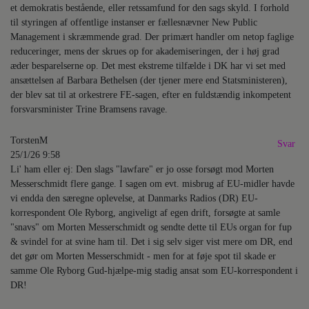
et demokratis bestående, eller retssamfund for den sags skyld. I forhold
til styringen af offentlige instanser er fællesnævner New Public
Management i skræmmende grad. Der primært handler om netop faglige
reduceringer, mens der skrues op for akademiseringen, der i høj grad
æder besparelserne op. Det mest ekstreme tilfælde i DK har vi set med
ansættelsen af Barbara Bethelsen (der tjener mere end Statsministeren),
der blev sat til at orkestrere FE-sagen, efter en fuldstændig inkompetent
forsvarsminister Trine Bramsens ravage.
TorstenM
Svar
25/1/26 9:58
Li' ham eller ej: Den slags "lawfare" er jo osse forsøgt mod Morten
Messerschmidt flere gange. I sagen om evt. misbrug af EU-midler havde
vi endda den særegne oplevelse, at Danmarks Radios (DR) EU-
korrespondent Ole Ryborg, angiveligt af egen drift, forsøgte at samle
"snavs" om Morten Messerschmidt og sendte dette til EUs organ for fup
& svindel for at svine ham til. Det i sig selv siger vist mere om DR, end
det gør om Morten Messerschmidt - men for at føje spot til skade er
samme Ole Ryborg Gud-hjælpe-mig stadig ansat som EU-korrespondent i
DR!