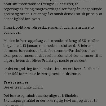
politiske modstandere i fængsel. Det sikrer, at
regeringsskifte og magtoverdragelser foregår i nogenlunde
god ro og orden. Det er også et sundt demokratisk princip, at
der er lighed for loven.
Fransk politik er i disse dage spændt ud mellem disse to
principper.
Marine le Pens appelsag vedrørende misbrug af EU-midler
begyndte d. 13. januar, retsmøderne slutter d. 13. februar,
dommen forventes at falde før sommer. Fastholdes eller
skærpes dommen, er det reelt en domstol, der kommer til at
afgøre, hvem der bliver Frankrigs næste præsident.
Er det en god ting for demokratiet? Det er i hvert fald knald
eller fald for Marine le Pens præsidentdrømme.
Tre scenarier
Der er tre mulige udfald.
Det første og mindst sandsynlige er frifindelse.
Skyldsspørgsmålet er der ikke rigtig tvivl om, og det er til
dels erkendt.