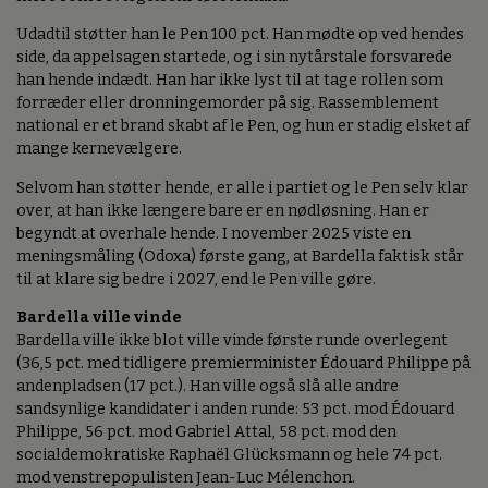
Udadtil støtter han le Pen 100 pct. Han mødte op ved hendes
side, da appelsagen startede, og i sin nytårstale forsvarede
han hende indædt. Han har ikke lyst til at tage rollen som
forræder eller dronningemorder på sig. Rassemblement
national er et brand skabt af le Pen, og hun er stadig elsket af
mange kernevælgere.
Selvom han støtter hende, er alle i partiet og le Pen selv klar
over, at han ikke længere bare er en nødløsning. Han er
begyndt at overhale hende. I november 2025 viste en
meningsmåling (Odoxa) første gang, at Bardella faktisk står
til at klare sig bedre i 2027, end le Pen ville gøre.
Bardella ville vinde
Bardella ville ikke blot ville vinde første runde overlegent
(36,5 pct. med tidligere premierminister Édouard Philippe på
andenpladsen (17 pct.). Han ville også slå alle andre
sandsynlige kandidater i anden runde: 53 pct. mod Édouard
Philippe, 56 pct. mod Gabriel Attal, 58 pct. mod den
socialdemokratiske Raphaël Glücksmann og hele 74 pct.
mod venstrepopulisten Jean-Luc Mélenchon.