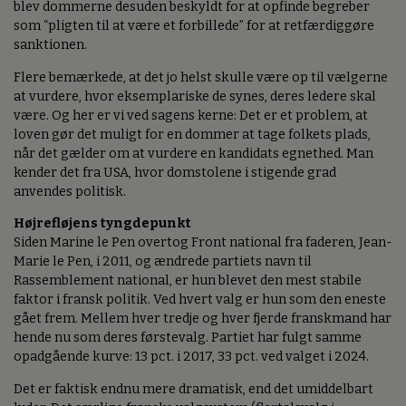
blev dommerne desuden beskyldt for at opfinde begreber
som “pligten til at være et forbillede” for at retfærdiggøre
sanktionen.
Flere bemærkede, at det jo helst skulle være op til vælgerne
at vurdere, hvor eksemplariske de synes, deres ledere skal
være. Og her er vi ved sagens kerne: Det er et problem, at
loven gør det muligt for en dommer at tage folkets plads,
når det gælder om at vurdere en kandidats egnethed. Man
kender det fra USA, hvor domstolene i stigende grad
anvendes politisk.
Højrefløjens tyngdepunkt
Siden Marine le Pen overtog Front national fra faderen, Jean-
Marie le Pen, i 2011, og ændrede partiets navn til
Rassemblement national, er hun blevet den mest stabile
faktor i fransk politik. Ved hvert valg er hun som den eneste
gået frem. Mellem hver tredje og hver fjerde franskmand har
hende nu som deres førstevalg. Partiet har fulgt samme
opadgående kurve: 13 pct. i 2017, 33 pct. ved valget i 2024.
Det er faktisk endnu mere dramatisk, end det umiddelbart