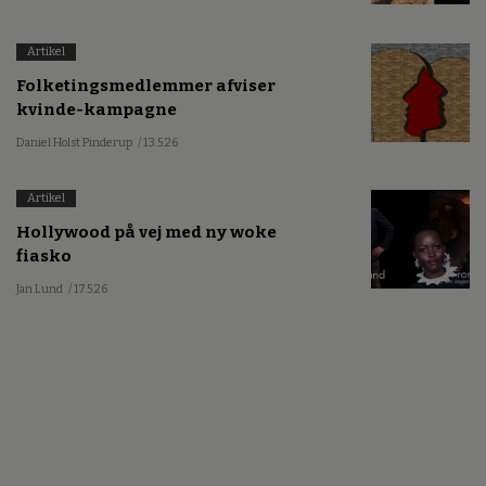
Artikel
Folketingsmedlemmer afviser
kvinde-kampagne
Daniel Holst Pinderup
/ 13.5.26
Artikel
Hollywood på vej med ny woke
fiasko
Jan Lund
/ 17.5.26