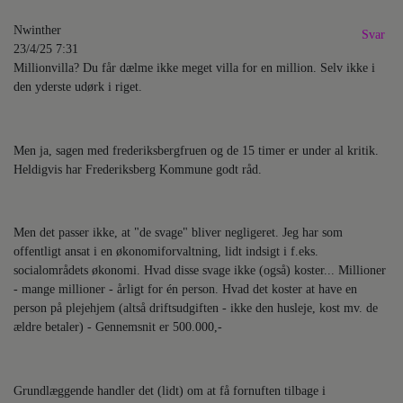
Nwinther
Svar
23/4/25 7:31
Millionvilla? Du får dælme ikke meget villa for en million. Selv ikke i
den yderste udørk i riget.
Men ja, sagen med frederiksbergfruen og de 15 timer er under al kritik.
Heldigvis har Frederiksberg Kommune godt råd.
Men det passer ikke, at "de svage" bliver negligeret. Jeg har som
offentligt ansat i en økonomiforvaltning, lidt indsigt i f.eks.
socialområdets økonomi. Hvad disse svage ikke (også) koster... Millioner
- mange millioner - årligt for én person. Hvad det koster at have en
person på plejehjem (altså driftsudgiften - ikke den husleje, kost mv. de
ældre betaler) - Gennemsnit er 500.000,-
Grundlæggende handler det (lidt) om at få fornuften tilbage i