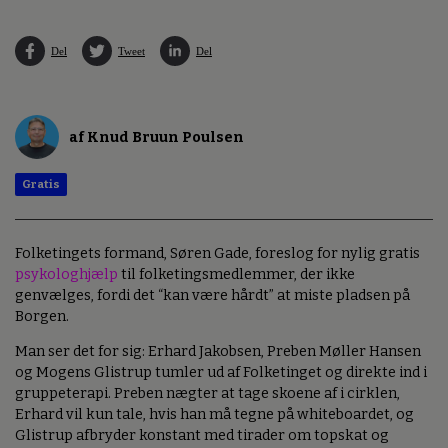
Del
Tweet
Del
af Knud Bruun Poulsen
Gratis
Folketingets formand, Søren Gade, foreslog for nylig gratis
psykologhjælp
til folketingsmedlemmer, der ikke
genvælges, fordi det “kan være hårdt” at miste pladsen på
Borgen.
Man ser det for sig: Erhard Jakobsen, Preben Møller Hansen
og Mogens Glistrup tumler ud af Folketinget og direkte ind i
gruppeterapi. Preben nægter at tage skoene af i cirklen,
Erhard vil kun tale, hvis han må tegne på whiteboardet, og
Glistrup afbryder konstant med tirader om topskat og