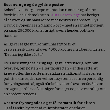
Rosenvinge og de gyldne poster
Københavns Borgerrepræsentation rummer også sine
fordele. Socialdemokraten
Laura Rosenvinge
har beriget
både byen og sin bankkonto med bestyrelsesposter i By &
Havn og Copenhagen Malmö Port – med en samlet indtægt
på knap 290.000 kroner årligt, oven i hendes politiske
honorar.
Alligevel søgte hun kommunal støtte til et
bestyrelseskursus til over 40.000 kroner med begrundelsen:
“Det har jeg ikke råd til.”
Hvis Rosenvinge føler sig fagligt utilstrækkelig, bør hun
overveje, om posten – eller taburetten – er den rette. At
kræve offentlig støtte med sådan en indkomst afslører en
politisk klasse, der ser velfærdssystemet som en personlig
forsyningscentral, også når behovet er fraværende. Selvom
ansøgningen blev afvist, siger forsøget noget væsentligt om
en bredere tendens.
Grønne frynsegoder og café-romantik for eliten
Også i andre hjørner af velfærdsstaten opstår en