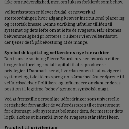
ikke om nødvendighed, men om luksus forklædt som behov.
Velfærdsstaten er blevet feudal: et netværk af
støtteordninger, hvor adgang kræver institutionel placering
og retorisk finesse. Denne udvikling udhuler tilliden til
systemet og dets løfte om at løfte de svageste. Når elitenes
bekvemmelighed prioriteres, risikerer vi en velfærdsstat,
der tjener de få på bekostning af de mange.
Symbolsk kapital og velfærdens nye hierarkier
Den franske sociolog Pierre Bourdieu viser, hvordan eliter
bruger kulturel og social kapital til at reproducere
privilegier. I Danmark ser vi, hvordan evnen til at navigere i
systemet og tale tidens sprog om sårbarhed åbner dørene til
velfærdsydelser. Politikere og influencere omdanner deres
position til legitime “behov” gennem symbolsk magt.
Ved at fremstille personlige udfordringer som universelle
rettigheder forvandler de velfærdsstaten til et instrument
for elitemagt. Når systemet belønner dem, der mestrer dets
logik, skabes et hierarki, hvor de svageste står sidst i køen.
Fra pligt til privilegium