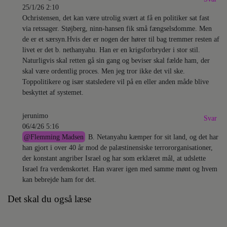
25/1/26 2:10
Ochristensen, det kan være utrolig svært at få en politiker sat fast
via retssager. Støjberg, ninn-hansen fik små fængselsdomme. Men
de er et særsyn.Hvis der er nogen der hører til bag tremmer resten af
livet er det b. nethanyahu. Han er en krigsforbryder i stor stil.
Naturligvis skal retten gå sin gang og beviser skal fælde ham, der
skal være ordentlig proces. Men jeg tror ikke det vil ske.
Toppolitikere og især statsledere vil på en eller anden måde blive
beskyttet af systemet.
jerunimo
Svar
06/4/26 5:16
@
Flemming Madsen
B. Netanyahu kæmper for sit land, og det har
han gjort i over 40 år mod de palæstinensiske terrororganisationer,
der konstant angriber Israel og har som erklæret mål, at udslette
Israel fra verdenskortet. Han svarer igen med samme mønt og hvem
kan bebrejde ham for det.
Det skal du også læse