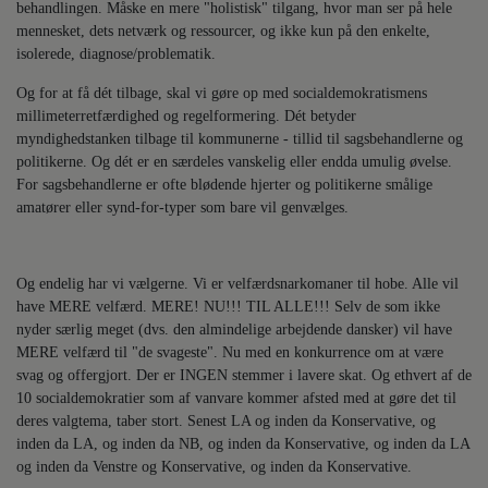
behandlingen. Måske en mere "holistisk" tilgang, hvor man ser på hele
mennesket, dets netværk og ressourcer, og ikke kun på den enkelte,
isolerede, diagnose/problematik.
Og for at få dét tilbage, skal vi gøre op med socialdemokratismens
millimeterretfærdighed og regelformering. Dét betyder
myndighedstanken tilbage til kommunerne - tillid til sagsbehandlerne og
politikerne. Og dét er en særdeles vanskelig eller endda umulig øvelse.
For sagsbehandlerne er ofte blødende hjerter og politikerne smålige
amatører eller synd-for-typer som bare vil genvælges.
Og endelig har vi vælgerne. Vi er velfærdsnarkomaner til hobe. Alle vil
have MERE velfærd. MERE! NU!!! TIL ALLE!!! Selv de som ikke
nyder særlig meget (dvs. den almindelige arbejdende dansker) vil have
MERE velfærd til "de svageste". Nu med en konkurrence om at være
svag og offergjort. Der er INGEN stemmer i lavere skat. Og ethvert af de
10 socialdemokratier som af vanvare kommer afsted med at gøre det til
deres valgtema, taber stort. Senest LA og inden da Konservative, og
inden da LA, og inden da NB, og inden da Konservative, og inden da LA
og inden da Venstre og Konservative, og inden da Konservative.