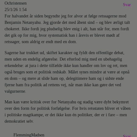
Ochristensen
Svar
25/1/26 1:54
For halvandet år siden begyndte jeg for alvor at følge retssagerne mod
Benjamin Netanyahu. Jeg gjorde det med åbent sind – og blev ærligt talt
chokeret. Ikke fordi jeg pludselig blev enig i alt, han står for, men fordi
det gik op for mig, hvor systematisk han i årevis er blevet mødt af
retssager, som aldrig er endt med en dom.
Sagerne har trukket ud, skiftet karakter og fyldt den offentlige debat,
men uden en endelig afgørelse. Det efterlod mig med en ubehagelig
erkendelse: at jura i dette tilfælde ikke kun handler om lov og ret, men
også bruges som et politisk redskab. Målet synes mindre at være at opnå
en dom – og mere at slide ham op, delegitimere ham og i sidste ende
fjerne ham fra politik ad rettens vej, når man ikke kan gøre det ved
valgurnerne.
Man kan være kritisk over for Netanyahu og stadig være dybt bekymret
over den form for politisk forfølgelse. For hvis retsstaten bliver et våben
i politiske magtkampe, er det ikke kun én politiker, der er i fare – men
demokratiet selv.
FlemmingMadsen
Svar