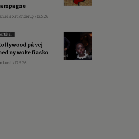
kampagne
aniel Holst Pinderup
/ 13.5.26
Artikel
ollywood på vej
ed ny woke fiasko
an Lund
/ 17.5.26