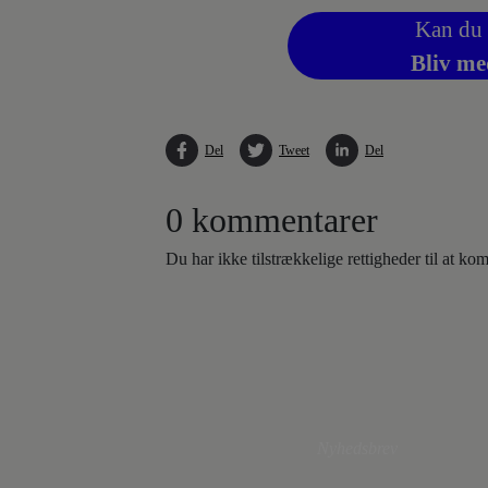
Kan du 
Bliv me
Del
Tweet
Del
0 kommentarer
Du har ikke tilstrækkelige rettigheder til at k
Nyhedsbrev