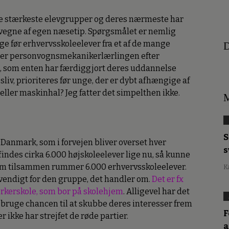
t de stærkeste elevgrupper og deres nærmeste har
å vegne af egen næsetip. Spørgsmålet er nemlig
age før erhvervsskoleelever fra et af de mange
D
ler personvognsmekanikerlærlingen efter
, som enten har færdiggjort deres uddannelse
liv, prioriteres før unge, der er dybt afhængige af
eller maskinhal? Jeg fatter det simpelthen ikke.
M
S
Danmark, som i forvejen bliver overset hver
s
findes cirka 6.000 højskoleelever lige nu, så kunne
som tilsammen rummer 6.000 erhvervsskoleelever.
K
vendigt for den gruppe, det handler om.
Det er fx
ærkerskole, som bor på skolehjem
. Alligevel har det
t bruge chancen til at skubbe deres interesser frem
F
r ikke har strejfet de røde partier.
a