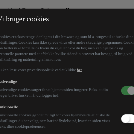
Aktuelt Tema
Skribenter
Vi bruger cookies
Den borgelige brille
Alle vores skribenter
Remigration
Modløberne
ookies er tekststrenge, der lagres i din browser, og som bl.a. bruges til at huske dine
Humaniora forfra
Z-aksen
ndstillinger. Cookies kan ikke sprede virus eller andre skadelige programmer. Cooki
an heller ikke fortælle os hvem du er, eller hvor du bor, men kan hjælpe os og
Store Danskere
ventuelle partnere med at afdække hvilke sider din browser har besøgt, til brug ved
rafikmåling og målretning af annoncer.
u kan læse vores privatlivspolitik ved at klikke
her
ødvendige
ødvendige cookies sørger for at hjemmesiden fungerer. F.eks. at din
ruger bliver husket når du logger ind.
unktionelle
unktionelle cookies gør det muligt for vores hjemmeside at huske de
ndstillinger, du har valgt, som har indflydelse på, hvordan siden vises.
.eks. dine cookiepræferencer.