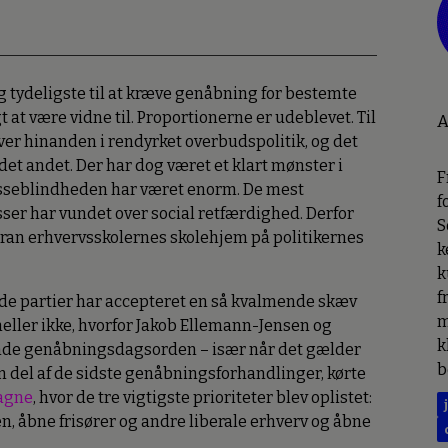
g tydeligste til at kræve genåbning for bestemte
at være vidne til. Proportionerne er udeblevet. Til
A
ver hinanden i rendyrket overbudspolitik, og det
det andet. Der har dog været et klart mønster i
F
asseblindheden har været enorm. De mest
f
ser har vundet over social retfærdighed. Derfor
S
 foran erhvervsskolernes skolehjem på politikernes
k
k
f
røde partier har accepteret en så kvalmende skæv
m
heller ikke, hvorfor Jakob Ellemann-Jensen og
k
linde genåbningsdagsorden – især når det gælder
b
en del af de sidste genåbningsforhandlinger, kørte
pagne
, hvor de tre vigtigste prioriteter blev oplistet:
en, åbne frisører og andre liberale erhverv og åbne