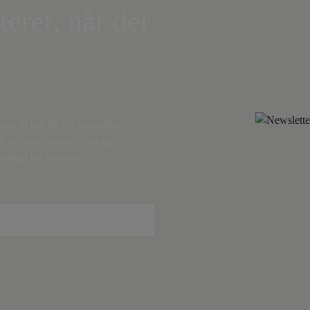
teret, når der
,
og få nyt fra det borgerlige
r, debatter, anmeldelser og
tilbud fra Kontrast.