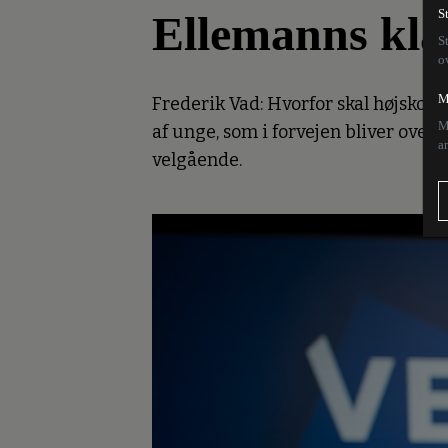
Ellemanns kla
S
S
o
M
Frederik Vad: Hvorfor skal højskol
M
af unge, som i forvejen bliver overs
a
velgående.