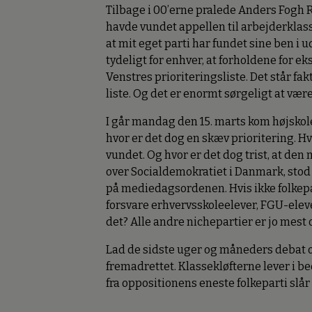
Tilbage i 00’erne pralede Anders Fogh 
havde vundet appellen til arbejderklas
at mit eget parti har fundet sine ben i 
tydeligt for enhver, at forholdene for e
Venstres prioriteringsliste. Det står fa
liste. Og det er enormt sørgeligt at være
I går mandag den 15. marts kom højskole
hvor er det dog en skæv prioritering. H
vundet. Og hvor er det dog trist, at den
over Socialdemokratiet i Danmark, stod 
på mediedagsordenen. Hvis ikke folkepar
forsvare erhvervsskoleelever, FGU-eleve
det? Alle andre nichepartier er jo mest
Lad de sidste uger og måneders deba
fremadrettet. Klassekløfterne lever i b
fra oppositionens eneste folkeparti slår