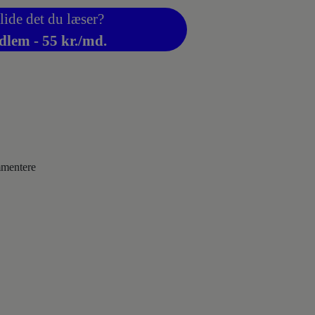
lide det du læser?
dlem - 55 kr./md.
ommentere