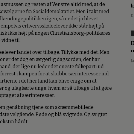
Rasmussen og resten af Venstre altid med, at de
sevælgerne fra Socialdemokratiet. Men i takt med
D
udlændingepolitikken igen, så er det jo blevet
ksempelvis erhvervsskoleelever ikke står højt på
ktisk ikke højt på nogen Christiansborg-politikeres
 vidne til.
H
m
elever landet over tilbage. Tillykke med det. Men
vor er det dog en ærgerlig dagsorden, der har
J
 mand, der lige nu leder det eneste folkeparti ud
forrest i kampen for at skubbe særinteresser ind
tierne i det her land kan blive enige om at
r og ufaglærte unge, hvem er så tilbage til at gøre
 optaget af særinteresser.
t om genåbning tjene som skræmmebillede
edste velgående. Røde og blå svigtede. Og svigtet
 ekstra hårdt.