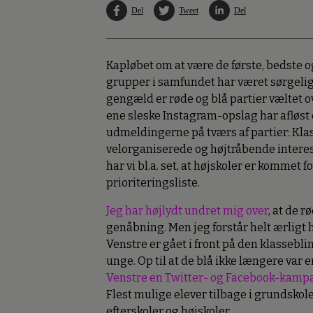
Del
Tweet
Del
Kapløbet om at være de første, bedste o
grupper i samfundet har været sørgeligt 
gengæld er røde og blå partier væltet o
ene sleske Instagram-opslag har afløst 
udmeldingerne på tværs af partier: Kl
velorganiserede og højtråbende interes
har vi bl.a. set, at højskoler er kommet
prioriteringsliste.
Jeg har højlydt undret mig over
, at de 
genåbning. Men jeg forstår helt ærligt 
Venstre er gået i front på den klasseb
unge. Op til at de blå ikke længere var 
Venstre en Twitter- og Facebook-kam
Flest mulige elever tilbage i grundskol
efterskoler og højskoler.