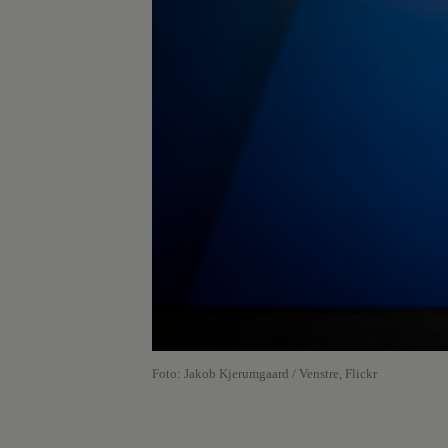
Foto: Jakob Kjerumgaard / Venstre, Flickr