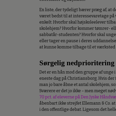
En liste, der tydeligt bærer præg af, a
været bedst til at interessevaretage p
enkelt: Hvorfor skal højskoleelever tilb
skolehjem? Hvorfor kommer tømrer- el
sabbatår-studenten? Hvorfor skal unge
eller tager en pause i deres uddannelses
at kunne komme tilbage til et værksted 
Sørgelig nedprioritering
Det er en hån mod den gruppe af unge i 
eneste dag på Christiansborg. Hvis der 
man jo bare åbne et antal skolehjem, 
Sværere er det jo ikke – men meget nød
70 pct. af eleverne på Den Jyske Håndv
åbenbart ikke strejfet Ellemann & Co. a
i den offentlige debat. Ligesom det helle