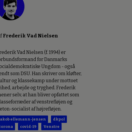
f
Frederik Vad Nielsen
rederik Vad Nielsen (f. 1994) er
orbundsformand for Danmarks
ocialdemokratiske Ungdom - også
endt som DSU. Han skriver om kløfter,
ultur og klassekamp under mottoet
rihed, arbejde og tryghed. Frederik
ener selv, at han bliver opfattet som
lasseforræder af venstrefløjen og
eton-socialist af højrefløjen.
jakob ellemann-jensen
dkpol
corona
covid-19
Venstre