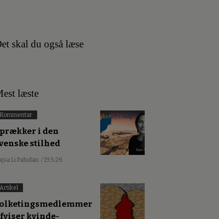
et skal du også læse
est læste
Kommentar
prækker i den
venske stilhed
ajsa Li Paludan
/ 19.5.26
Artikel
olketingsmedlemmer
fviser kvinde-