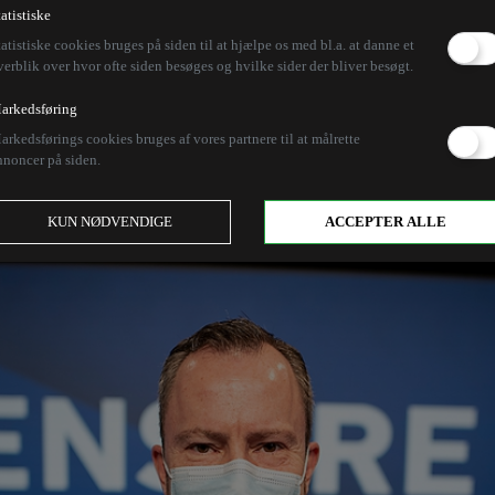
sseblinde genåbnings
tatistiske
tatistiske cookies bruges på siden til at hjælpe os med bl.a. at danne et
verblik over hvor ofte siden besøges og hvilke sider der bliver besøgt.
arkedsføring
eelever prioriteres over erhvervsskoleelever på skole
arkedsførings cookies bruges af vores partnere til at målrette
et hver eneste dag på Christiansborg, og vidner om, at
nnoncer på siden.
KUN NØDVENDIGE
ACCEPTER ALLE