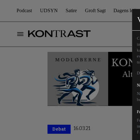
Podcast
UDSYN
Satire
Groft Sagt
Dagens leder
C
i
k
e
t
D
N
N
b
F
F
i
16.03.21
Debat
F