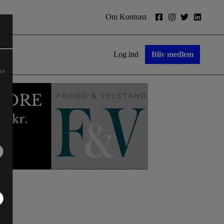
Om Kontrast
Log ind
Bliv medlem
es