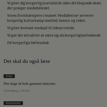
Kontrast er et uafhængigt medie med analyser,
perspektiv, kultur, politik og debat.
Vi giver dig borgerlig journalistik uden det blegrøde skær,
der præger mediebilledet.
Vores frontkæmpere i teamet ’Modløberne’ serverer
borgerlig kulturkamp med bid, humor og viden.
Vi giver kontant modspil til tidens trends.
Vi gør det attraktivt at være sig sin borgerlighed bekendt.
Dit borgerlige fællesskab
Det skal du også læse
Essay
Fire dage til fods gennem historien
Ulrik Søberg
/ 06.8.26