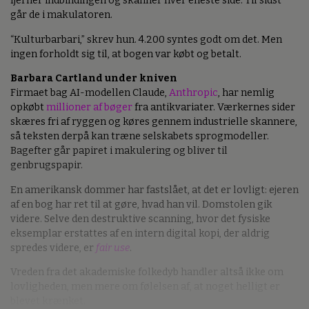
maltrakteret bogryg. Det var delt fra en amerikansk artikel
om et firma, der har den uvane at opkøbe antikvariske bøger,
fjerner indbindingen og skanner hver eneste side. Til sidst
går de i makulatoren.
“Kulturbarbari,” skrev hun. 4.200 syntes godt om det. Men
ingen forholdt sig til, at bogen var købt og betalt.
Barbara Cartland under kniven
Firmaet bag AI-modellen Claude,
Anthropic
, har nemlig
opkøbt
millioner af bøger
fra antikvariater. Værkernes sider
skæres fri af ryggen og køres gennem industrielle skannere,
så teksten derpå kan træne selskabets sprogmodeller.
Bagefter går papiret i makulering og bliver til
genbrugspapir.
En amerikansk dommer har fastslået, at det er lovligt: ejeren
af en bog har ret til at gøre, hvad han vil. Domstolen gik
videre. Selve den destruktive scanning, hvor det fysiske
eksemplar erstattes af en intern digital kopi, der aldrig
spredes videre, er
fair use
.
Vreden fra det akademiske folkedyb handler altså ikke om