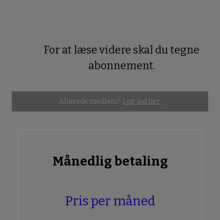
lovligheden, men mere om følelsen af, at noget helligt er
blevet krænket.
For at læse videre skal du tegne
Premium
abonnement.
Allerede medlem?
Log ind her.
Månedlig betaling