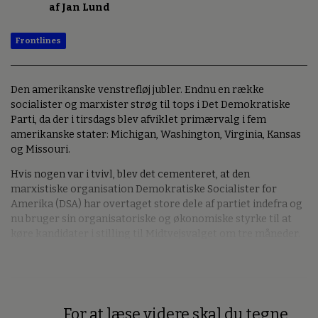
af Jan Lund
Frontlines
Den amerikanske venstrefløj jubler. Endnu en række
socialister og marxister strøg til tops i Det Demokratiske
Parti, da der i tirsdags blev afviklet primærvalg i fem
amerikanske stater: Michigan, Washington, Virginia, Kansas
og Missouri.
Hvis nogen var i tvivl, blev det cementeret, at den
marxistiske organisation Demokratiske Socialister for
Amerika (DSA) har overtaget store dele af partiet indefra og
nu bruger sin organisatoriske og økonomiske styrke til at
køre kandidater i stilling til Midtvejsvalget om tre måneder.