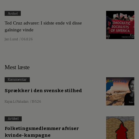
Artikel
Ted Cruz advarer: I sidste ende vil disse
galninge vinde
Jan Lund
/ 06.8.26
Mest læste
Kommentar
Sprækker i den svenske stilhed
Kajsa Li Paludan
/ 19.5.26
Artikel
Folketingsmedlemmer afviser
kvinde-kampagne