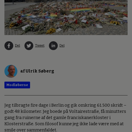
Del
Tweet
Del
af Ulrik Søberg
Modløberne
Jeg tilbragte fire dage i Berlin og gik omkring 61.500 skridt –
godt 48 kilometer. Jeg boede på Voltairestraße, få minutters
gang fra ruinerne af det gamle franciskanerkloster i
Klosterstraße. Som filosof kunne jeg ikke lade være med at
smile over sammenfaldet.