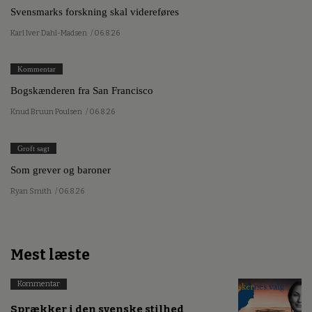
Svensmarks forskning skal videreføres
Karl Iver Dahl-Madsen
/ 06.8.26
Kommentar
Bogskænderen fra San Francisco
Knud Bruun Poulsen
/ 06.8.26
Groft sagt
Som grever og baroner
Ryan Smith
/ 06.8.26
Mest læste