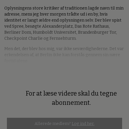
Oplysningens store kritiker af traditionen lagde navn til min
adresse, mens jeg hver morgen trådte ud i en by, hvis
identitet er langt ældre end oplysningen selv. Der blev spist
ved Spree, besøgte Alexanderplatz, Das Rote Rathaus,
Berliner Dom, Humboldt Universitet, Brandenburger Tor,
Checkpoint Charlie og Fernsehturm.
Men det, der blev hos mig, var ikke seværdighederne. Det var
erkendelsen af, at Berlin ikke kan forstås gennem sin nære
fortid alene.
For at læse videre skal du tegne
Premium
abonnement.
Allerede medlem?
Log ind her.