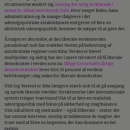
strukturerne ændret sig,
som jeg for nylig forklarede i
denne tv-debat med Henrik Dahl
. Hvor meget Biden, hans
administration og de mange rådgivere i det
udenrigspolitiske establishment end gerne vil føre en
aktivistisk udenrigspolitik, kommer de næppe til at gøre det.
Årsagen er den enkle, at den liberale verdensorden
paradoksalt nok har svækket Vesten på bekostning af
autokratiske regimer som Kina. Verden er blevet
multipolær, og aldrig har der i nyere tid været så få liberale
demokratier i verden som nu.
Ifølge Economists årlige
demokratiindeks
lever blot 10 procent af verdens
befolkninger i dag inden for liberale demokratier.
USA (og Vesten) er ikke længere stærk nok til at gå enegang
og sprede liberale værdier. Strukturerne i det internationale
system tvinger tværtimod USA til at føre en realistisk
udenrigspolitik med fokus på sikkerhed og magtbalance.
USA må alliere sig med andre – også illiberale – stater, der
har samme interesse, nemlig at inddæmme de magter, der
truer med at blive en hegemon, der kan dominere en hel
region.