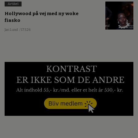
Daniel Holst Pinderup
/ 13.5.26
Artikel
Hollywood på vej med ny woke
fiasko
Jan Lund
/ 17.5.26