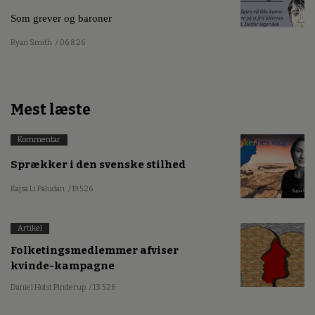
Ulrik Søberg
/ 06.8.26
Groft sagt
Som grever og baroner
Ryan Smith
/ 06.8.26
Mest læste
Kommentar
Sprækker i den svenske stilhed
Kajsa Li Paludan
/ 19.5.26
Artikel
Folketingsmedlemmer afviser
kvinde-kampagne