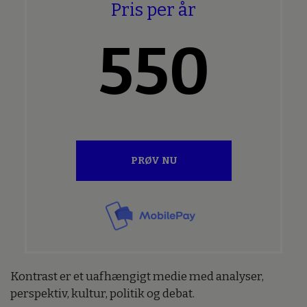
Pris per år
550
PRØV NU