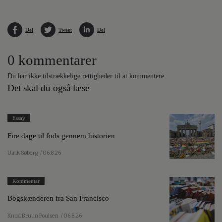
Del
Tweet
Del
0 kommentarer
Du har ikke tilstrækkelige rettigheder til at kommentere
Det skal du også læse
Essay
Fire dage til fods gennem historien
Ulrik Søberg
/ 06.8.26
Kommentar
Bogskænderen fra San Francisco
Knud Bruun Poulsen
/ 06.8.26