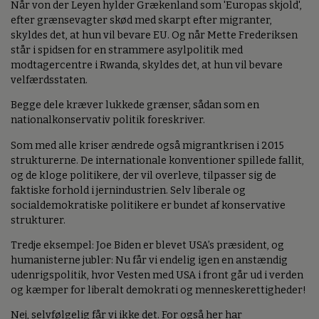
Når von der Leyen hylder Grækenland som 'Europas skjold',
efter grænsevagter skød med skarpt efter migranter,
skyldes det, at hun vil bevare EU. Og når Mette Frederiksen
står i spidsen for en strammere asylpolitik med
modtagercentre i Rwanda, skyldes det, at hun vil bevare
velfærdsstaten.
Begge dele kræver lukkede grænser, sådan som en
nationalkonservativ politik foreskriver.
Som med alle kriser ændrede også migrantkrisen i 2015
strukturerne. De internationale konventioner spillede fallit,
og de kloge politikere, der vil overleve, tilpasser sig de
faktiske forhold i jernindustrien. Selv liberale og
socialdemokratiske politikere er bundet af konservative
strukturer.
Tredje eksempel: Joe Biden er blevet USA’s præsident, og
humanisterne jubler: Nu får vi endelig igen en anstændig
udenrigspolitik, hvor Vesten med USA i front går ud i verden
og kæmper for liberalt demokrati og menneskerettigheder!
Nej, selvfølgelig får vi ikke det. For også her har