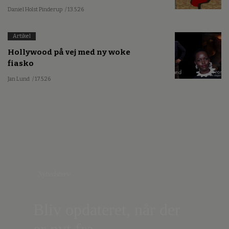
Daniel Holst Pinderup
/ 13.5.26
Artikel
Hollywood på vej med ny woke
fiasko
Jan Lund
/ 17.5.26
Nyhedsbrev
Bliv opdateret, når der
er nyt fra