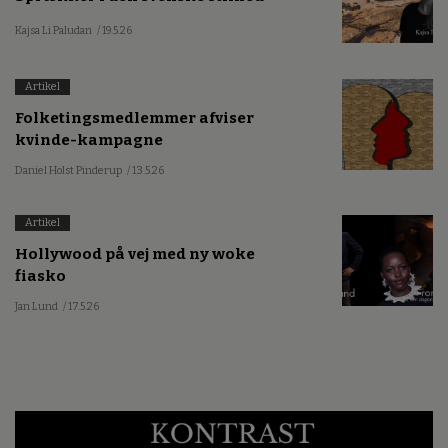
Kommentar
Sprækker i den svenske stilhed
Kajsa Li Paludan
/ 19.5.26
Artikel
Folketingsmedlemmer afviser
kvinde-kampagne
Daniel Holst Pinderup
/ 13.5.26
Artikel
Hollywood på vej med ny woke
fiasko
Jan Lund
/ 17.5.26