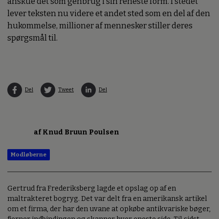
køber bøger i massevis for straks at rive siderne ud,
scanne dem og makulere de trykte sider. Man kan også
anskue det som genbrug i sin reneste form. I stedet
lever teksten nu videre et andet sted som en del af den
hukommelse, millioner af mennesker stiller deres
spørgsmål til.
Del
Tweet
Del
af Knud Bruun Poulsen
Modløberne
Gertrud fra Frederiksberg lagde et opslag op af en