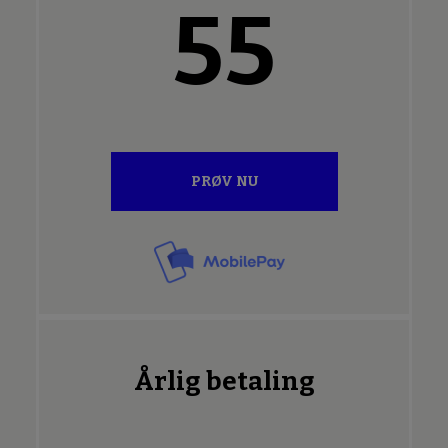
Pris per måned
55
PRØV NU
Årlig betaling