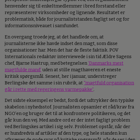
henvender sig til enkeltmedlemmer i bred forstand eller
repræsenterer virksomheder og lignende. Resultatet er
problematisk, både for journaliststanden fagligt set og for
informationsniveauet i samfundet.
En overgang troede jeg, at det handlede om, at
journalisterne ikke havde indset den magt, som disse
organisationer har. Men det har de fleste faktisk. POV
Internationals redaktør interviewede i sin tid Ældre Sagens
chef, Bjarne Hastrup, med betegnelsen
‘Danmarks mest
magtfulde mand’
uden at stille magthaveren et eneste
kritisk spørgsmål. Senest, her i januar, understreger
Berlingske det samme i sin rubrik, at
“magtfuld organisation
går i rette med regeringens varmepakke”
.
Det sidste eksempel er bedst, fordi det udtrykker den typiske
skabelon i nyhedsstof. Journalisten opsamler et råd/krav fra
NGO’en og bruger det til at konfrontere politikeren, og det
går kun den vej. Med andre ord er der intet fagligt problem
ved Berlingskes artikel i sig selv
.
Problemet opstår, når der
er hundredvis af artikler af den type, og hele standen kun
afkræver de gode svar på kritiske spørgsmål, når de ser i den