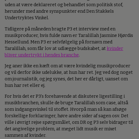
uden at være deklareret og behandlet som politisk stof,
herunder med andre synspunkter end Den Stakkels
Undertryktes Vinkel.
Tidligere på måneden bragte P3 et interview med en
musikproducer, hvis fulde navn er Taralillah Jasmine Hjørdis
Hessellund. Men P3 er selvfølgelig på fornavn med
Taralillah, som får lov at udlægge budskabet, at
kvinder
bliver undertrykt i hendes branche
.
Jeg aner ikke en kæft om at være kvindelig musikproducer
og vil derfor ikke udelukke, at hun har ret. Jeg ved dog noget
om journalistik, og jeg synes, det her er dårligt, uanset om
hun har ret eller ej.
For hvis det er P3’s forehavende at diskutere ligestilling i
musikbranchen, skulle de bruge Taralillah som case, altså
som indgangsvinkel til stoffet. Hvorpå man så kan afsøge
forskellige forklaringer, høre andre sider af sagen osv. Det
ville i øvrigt rejse spørgsmålet, om DR og P3 selv bidrager til
det angivelige problem, at meget lidt musik er mixet
sammen af kvinder.