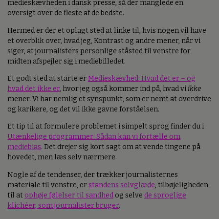
medieskævheden i dansk presse, så der manglede en
oversigt over de fleste af de bedste.
Hermed er der et oplagt sted at linke til, hvis nogen vil have
et overblik over, hvad jeg, Kontrast og andre mener, når vi
siger, at journalisters personlige ståsted til venstre for
midten afspejler sig i mediebilledet.
Et godt sted at starte er
Medieskævhed: Hvad det er – og
hvad det ikke er
, hvor jeg også kommer ind på, hvad vi
ikke
mener. Vi har nemlig et synspunkt, som er nemt at overdrive
og karikere, og det vil ikke gavne forståelsen.
Et tip til at formulere problemet i simpelt sprog finder du i
Utænkelige programmer: Sådan kan vi fortælle om
mediebias
. Det drejer sig kort sagt om at vende tingene på
hovedet, men læs selv nærmere.
Nogle af de tendenser, der trækker journalisternes
materiale til venstre, er
standens selvglæde
, tilbøjeligheden
til at
ophøje følelser til sandhed
og selve
de sproglige
klichéer, som journalister bruger
.