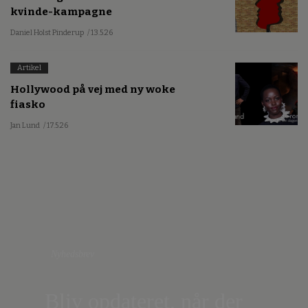
kvinde-kampagne
Daniel Holst Pinderup
/ 13.5.26
Artikel
Hollywood på vej med ny woke
fiasko
Jan Lund
/ 17.5.26
Nyhedsbrev
Bliv opdateret, når der