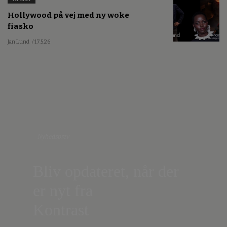
Hollywood på vej med ny woke
fiasko
Jan Lund
/ 17.5.26
Nyhedsbrev
Bliv opdateret, når der
er nyt fra
Kontrast