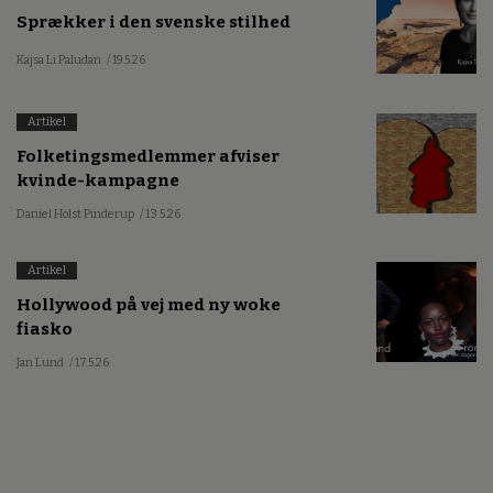
Sprækker i den svenske stilhed
Kajsa Li Paludan
/ 19.5.26
Artikel
Folketingsmedlemmer afviser
kvinde-kampagne
Daniel Holst Pinderup
/ 13.5.26
Artikel
Hollywood på vej med ny woke
fiasko
Jan Lund
/ 17.5.26