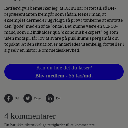
Retfærdigvis bemærker jeg, at DR nu har rettet til, så DN-
repræsentanten fremgår som sådan. Mener man, at
eksemplet dermed er ugyldigt, så prøv i tankerne at erstatte
den “gode” med en af de “onde”. Det kunne være en CEPOS-
mand, som DR indkalder qua “økonomisk ekspert”, og som
uden modspil får lov at svare på publikums spørgsmål om
topskat. At den situation er anderledes utænkelig, fortæller i
sig selv en historie om medieskævhed.
Kan du lide det du læser?
Bliv medlem - 55 kr./md.
Del
Tweet
Del
4 kommentarer
Du har ikke tilstrækkelige rettigheder til at kommentere