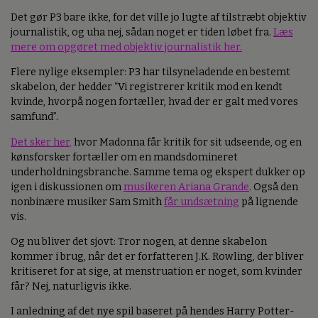
Det gør P3 bare ikke, for det ville jo lugte af tilstræbt objektiv
journalistik, og uha nej, sådan noget er tiden løbet fra.
Læs
mere om opgøret med objektiv journalistik her.
Flere nylige eksempler: P3 har tilsyneladende en bestemt
skabelon, der hedder “Vi registrerer kritik mod en kendt
kvinde, hvorpå nogen fortæller, hvad der er galt med vores
samfund”.
Det sker her,
hvor Madonna får kritik for sit udseende, og en
kønsforsker fortæller om en mandsdomineret
underholdningsbranche. Samme tema og ekspert dukker op
igen i diskussionen om
musikeren Ariana Grande
. Også den
nonbinære musiker Sam Smith
får undsætning
på lignende
vis.
Og nu bliver det sjovt: Tror nogen, at denne skabelon
kommer i brug, når det er forfatteren J.K. Rowling, der bliver
kritiseret for at sige, at menstruation er noget, som kvinder
får? Nej, naturligvis ikke.
I anledning af det nye spil baseret på hendes Harry Potter-