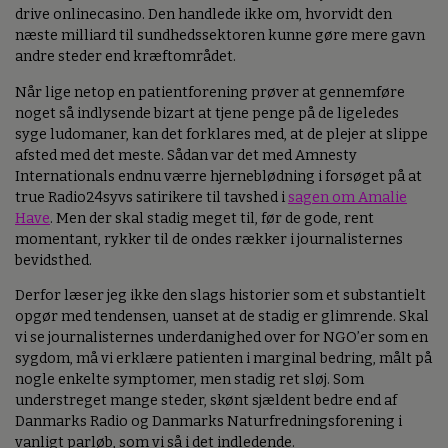
drive onlinecasino. Den handlede ikke om, hvorvidt den
næste milliard til sundhedssektoren kunne gøre mere gavn
andre steder end kræftområdet.
Når lige netop en patientforening prøver at gennemføre
noget så indlysende bizart at tjene penge på de ligeledes
syge ludomaner, kan det forklares med, at de plejer at slippe
afsted med det meste. Sådan var det med Amnesty
Internationals endnu værre hjerneblødning i forsøget på at
true Radio24syvs satirikere til tavshed i
sagen om Amalie
Have
. Men der skal stadig meget til, før de gode, rent
momentant, rykker til de ondes rækker i journalisternes
bevidsthed.
Derfor læser jeg ikke den slags historier som et substantielt
opgør med tendensen, uanset at de stadig er glimrende. Skal
vi se journalisternes underdanighed over for NGO’er som en
sygdom, må vi erklære patienten i marginal bedring, målt på
nogle enkelte symptomer, men stadig ret sløj. Som
understreget mange steder, skønt sjældent bedre end af
Danmarks Radio og Danmarks Naturfredningsforening i
vanligt parløb, som vi så i det indledende.