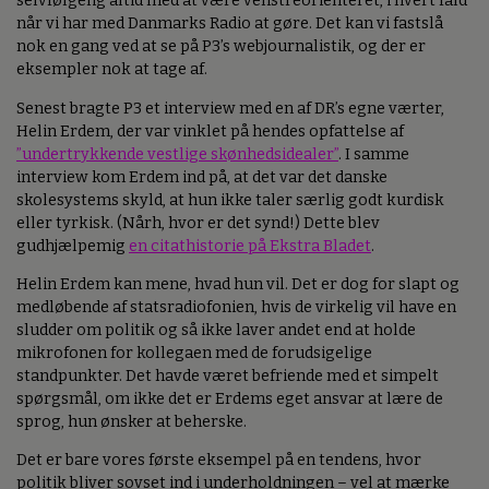
selvfølgelig altid med at være venstreorienteret, i hvert fald
når vi har med Danmarks Radio at gøre. Det kan vi fastslå
nok en gang ved at se på P3’s webjournalistik, og der er
eksempler nok at tage af.
Senest bragte P3 et interview med en af DR’s egne værter,
Helin Erdem, der var vinklet på hendes opfattelse af
”undertrykkende vestlige skønhedsidealer”
. I samme
interview kom Erdem ind på, at det var det danske
skolesystems skyld, at hun ikke taler særlig godt kurdisk
eller tyrkisk. (Nårh, hvor er det synd!) Dette blev
gudhjælpemig
en citathistorie på Ekstra Bladet
.
Helin Erdem kan mene, hvad hun vil. Det er dog for slapt og
medløbende af statsradiofonien, hvis de virkelig vil have en
sludder om politik og så ikke laver andet end at holde
mikrofonen for kollegaen med de forudsigelige
standpunkter. Det havde været befriende med et simpelt
spørgsmål, om ikke det er Erdems eget ansvar at lære de
sprog, hun ønsker at beherske.
Det er bare vores første eksempel på en tendens, hvor
politik bliver sovset ind i underholdningen – vel at mærke