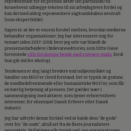
repræsentant for en politisk aktør (en partskilde) vil
konsekvent udlægge teksten til sin arbejdsgivers fordel og
kan dermed aldrig repræsentere sagkundskaben neutralt
(som ekspertkilde).
Sagen er, at der er enorm forskel mellem, hvordan medierne
behandler organisationer. Jeg har interesseret mig for
temaet siden 2017-2018, hvor jeg selv var blandt de
pressemedarbejdere i fødevaresektoren, som Ditte Giese
forventede
ville forulempe hende med vulgære mails
, fordi
hun gik ind for økologi.
Tendensen er dog langt bredere end miljøområdet og
handler om NGO’er i bred forstand. Det er typisk de grønne,
de sundhedsfremmende eller humanistiske NGO’er, som får
en kærlig betjening af pressen. Det gælder især i
sammenligning med aktører, som tjener erhvervslivets
interesser, for eksempel Dansk Erhverv eller Dansk
Industri.
Jeg har udtrykt denne forskel ved at kalde dem “de gode”
over for “de onde”, altså set fra de fleste journalisters
perspektiv. Skillelinjen går typisk ved, om organisationen