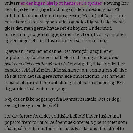
univers
er der ingen hjælp at hente i P3’s spalter
. Rowling har
nemlig ikke de rigtige holdninger. I den anledning har P3
holdt mikrofonen for en transperson, Mathi Juul Dahl, som
helt sikkert ikke vil købe spillet og nok alligevel ikke havde
gjort det, men gerne havde set en boykot. Er der mod
forventning nogen tilbage, der er i tvivl om, hvor sympatien
ligger, peger et sæt illustrationer i samme retning.
Djævelen i detaljen er denne: Det fremgår, at spillet er
populært og kontroversielt. Men det fremgår ikke,
hvad
pokker spillet egentlig går ud på
. Selvfølgelig ikke, for det her
handler i virkeligheden ikke så meget om computerspil, lige
så lidt som det tidligere handlede om Madonna. Det handler
mest af alt om at finde anledning til at hamre tidens og P3’s
dagsorden fast endnu en gang.
Nej, det er ikke noget nyt fra Danmarks Radio. Det er dog
særligt bekymrende på P3.
For det første fordi det politiske indhold bliver lusket ind i
popstof frem for at blive åbent deklareret og behandlet som
sådan, så folk har antennerne ude. For det andet fordi dette