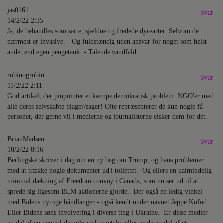
jas0161
Svar
14/2/22 2:35
Ja, de behandles som sarte, sjældne og fredede dyrearter. Selvom de
nærmest er invasive. - Og fuldstændig uden ansvar for noget som helst
andet end egen pengetank. - Talende vandfald...
robinogrobin
Svar
11/2/22 2:11
God artikel, der pinpointer et kæmpe demokratisk problem. NGO'er med
alle deres selvskabte plager/sager! Ofte repræsenterer de kun nogle få
personer, der gerne vil i medierne og journalisterne elsker dem for det.
BrianMadsen
Svar
10/2/22 8:16
Berlingske skriver i dag om en ny bog om Trump, og hans problemer
med at trække nogle dokumenter ud i toilettet. Og ellers en ualmindelig
minimal dækning af Freedom convoy i Canada, som nu ser ud til at
sprede sig ligesom BLM aktionerne gjorde. Der også en ledig vinkel
med Bidens nyttige håndlanger - også kendt under navnet Jeppe Kofod.
Eller Bidens søns involvering i diverse ting i Ukraine. Er disse medier
en del af en neutral demokratisk samtale, eller er de en del af et