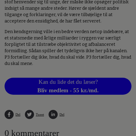
stof henvender sig til unge, der måske ikke opsøger politisk
indsigt så mange andre steder. Hører de sjældent andre
tilgange og forklaringer, vil de være tilbøjelige til at
acceptere den ensidighed, de har fået serveret.
Den kendsgerning ville i en bedre verden netop indebære, at
et statsmedie med årlige milliarder i ryggen var særligt
forpligtet til at tilstræbe objektivitet og afbalanceret
formidling. Sådan spiller det tydeligvis ikke her på kanalen.
P3 fortæller dig ikke, hvad du skal vide. P3 fortæller dig, hvad
du skal mene.
Kan du lide det du læser?
Bliv medlem - 55 kr./md.
Del
Tweet
Del
0 kommentarer