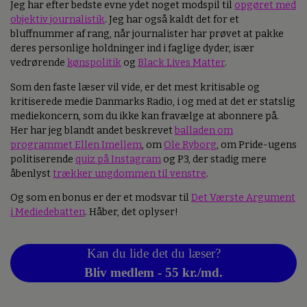
Jeg har efter bedste evne ydet noget modspil til
opgøret med
objektiv journalistik
. Jeg har også kaldt det for et
bluffnummer af rang, når journalister har prøvet at pakke
deres personlige holdninger ind i faglige dyder, især
vedrørende
kønspolitik
og
Black Lives Matter
.
Som den faste læser vil vide, er det mest kritisable og
kritiserede medie Danmarks Radio, i og med at det er statslig
mediekoncern, som du ikke kan fravælge at abonnere på.
Her har jeg blandt andet beskrevet
balladen om
programmet Ellen Imellem
, om
Ole Ryborg
, om Pride-ugens
politiserende
quiz på Instagram
og P3, der stadig mere
åbenlyst
trækker ungdommen til venstre
.
Og som en bonus er der et modsvar til
Det Værste Argument
i Mediedebatten
. Håber, det oplyser!
Kan du lide det du læser?
Bliv medlem - 55 kr./md.