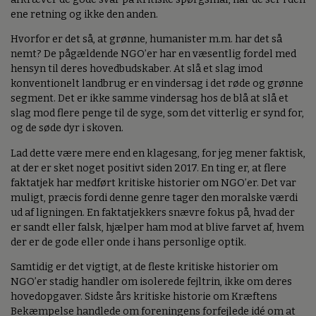
ene retning og ikke den anden.
Hvorfor er det så, at grønne, humanister m.m. har det så
nemt? De pågældende NGO’er har en væsentlig fordel med
hensyn til deres hovedbudskaber. At slå et slag imod
konventionelt landbrug er en vindersag i det røde og grønne
segment. Det er ikke samme vindersag hos de blå at slå et
slag mod flere penge til de syge, som det vitterlig er synd for,
og de søde dyr i skoven.
Lad dette være mere end en klagesang, for jeg mener faktisk,
at der er sket noget positivt siden 2017. En ting er, at flere
faktatjek har medført kritiske historier om NGO’er. Det var
muligt, præcis fordi denne genre tager den moralske værdi
ud af ligningen. En faktatjekkers snævre fokus på, hvad der
er sandt eller falsk, hjælper ham mod at blive farvet af, hvem
der er de gode eller onde i hans personlige optik.
Samtidig er det vigtigt, at de fleste kritiske historier om
NGO’er stadig handler om isolerede fejltrin, ikke om deres
hovedopgaver. Sidste års kritiske historie om Kræftens
Bekæmpelse handlede om foreningens forfejlede idé om at