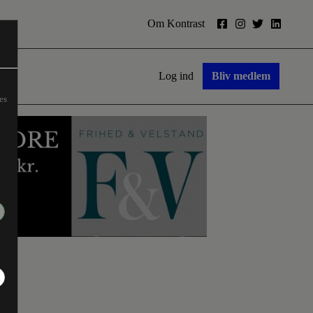
Om Kontrast
Log ind
Bliv medlem
es