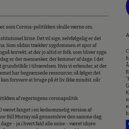
ier, som Corona-politikken skulle værne om.
A
itutionel krise. Det vil sige, selvfølgelig er det
rona. Som sådan trækker sygdommen et spor af
C
gså korrekt, at der jo altid er folk, som bliver syge.
h
dag er der mennesker, der kommer af dage. I det
Å
t grundvilkår i tilværelsen. Hvis vi erkender, at der
R
ystemet har begrænsede ressourcer, så følger det
“
 kan forsvare at bruge på ét liv. Ikke mindst, når
(
K
itikken af regeringens coronapolitik.
m
e
20 været fanget i en kedsommelig version af
h
hvor Bill Murray må gennemleve den samme dag
dage – ja i hvert fald alle mine – været uhyre