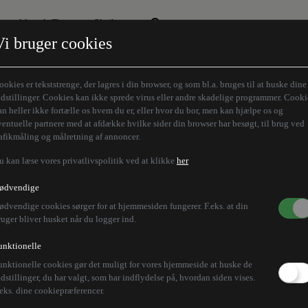
Aktuelt Tema
Skribenter
Vi bruger cookies
Den borgelige brille
Alle vores skribenter
Remigration
Modløberne
ookies er tekststrenge, der lagres i din browser, og som bl.a. bruges til at huske dine
Humaniora forfra
Z-aksen
ndstillinger. Cookies kan ikke sprede virus eller andre skadelige programmer. Cooki
an heller ikke fortælle os hvem du er, eller hvor du bor, men kan hjælpe os og
Store Danskere
ventuelle partnere med at afdække hvilke sider din browser har besøgt, til brug ved
rafikmåling og målretning af annoncer.
u kan læse vores privatlivspolitik ved at klikke
her
ødvendige
ødvendige cookies sørger for at hjemmesiden fungerer. F.eks. at din
ruger bliver husket når du logger ind.
unktionelle
unktionelle cookies gør det muligt for vores hjemmeside at huske de
ndstillinger, du har valgt, som har indflydelse på, hvordan siden vises.
.eks. dine cookiepræferencer.