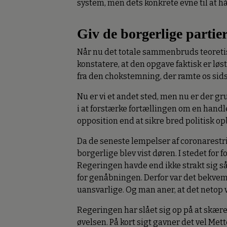
system, men dets konkrete evne til at 
Giv de borgerlige parti
Når nu det totale sammenbruds teoretisk
konstatere, at den opgave faktisk er løs
fra den chokstemning, der ramte os sids
Nu er vi et andet sted, men nu er der gr
i at forstærke fortællingen om en hand
opposition end at sikre bred politisk o
Da de seneste lempelser af coronarestri
borgerlige blev vist døren. I stedet for
Regeringen havde end ikke strakt sig så
for genåbningen. Derfor var det bekvem
uansvarlige. Og man aner, at det netop 
Regeringen har slået sig op på at skæ
øvelsen. På kort sigt gavner det vel Me