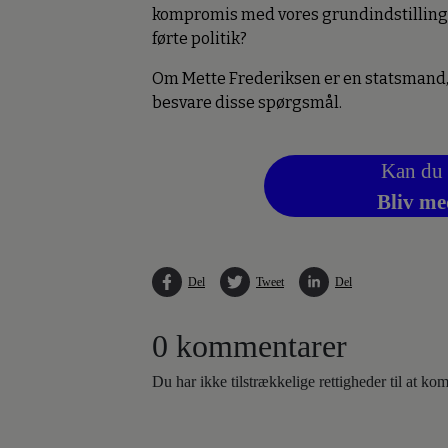
kompromis med vores grundindstilling
førte politik?
Om Mette Frederiksen er en statsmand, af
besvare disse spørgsmål.
Kan du 
Bliv me
Del
Tweet
Del
0 kommentarer
Du har ikke tilstrækkelige rettigheder til at k