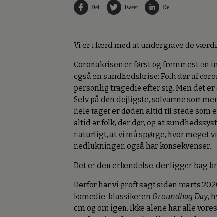
Del
Tweet
Del
Vi er i færd med at undergrave de værd
Coronakrisen er først og fremmest en inst
også en sundhedskrise: Folk dør af co
personlig tragedie efter sig. Men det er o
Selv på den dejligste, solvarme sommer
hele taget er døden altid til stede som e
altid er folk, der dør, og at sundhedss
naturligt, at vi må spørge, hvor meget vi
nedlukningen også har konsekvenser.
Det er den erkendelse, der ligger bag kr
Derfor har vi groft sagt siden marts 20
komedie-klassikeren
Groundhog Day
, 
om og om igen. Ikke alene har alle vores 