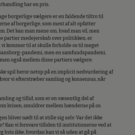
rhandling har en pris.
ge borgerlige vælgere er en faldende tiltro til
erne af borgerlige, som mest af alt opfatter
dom. Det kan man mene om, hvad man vil, men
ge partier medejerskab over politikken, er
 vi kommer til at skulle forholde os til meget
istiansborg-pandemi, men en samfundspandemi,
, men også mellem disse partiers vælgere.
ske spil beror netop på en implicit nedvurdering af
hvor vi efterstræber samling og konsensus, når
samling og tillid, som er en væsentlig del af
ennem krisen, smuldrer mellem hænderne på os.
 bliver nødt til at stille sig selv: Var det ikke
e? Kan vi forsvare tilliden til institutionerne ved at
g hvis ikke, hvordan kan vi så uden at gå på