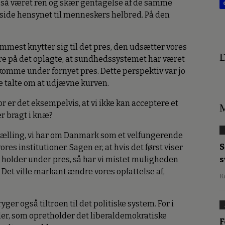
også været ren og skær gentagelse af de samme
side hensynet til menneskers helbred. På den
emmest knytter sig til det pres, den udsætter vores
D
bare på det oplagte, at sundhedssystemet har været
at komme under fornyet pres. Dette perspektiv var jo
e talte om at udjævne kurven.
or er det eksempelvis, at vi ikke kan acceptere et
M
r bragt i knæ?
fortælling, vi har om Danmark som et velfungerende
S
es institutioner. Sagen er, at hvis det først viser
s
ikke holder under pres, så har vi mistet muligheden
t. Det ville markant ændre vores opfattelse af,
K
yger også tiltroen til det politiske system. For i
ler, som opretholder det liberaldemokratiske
F