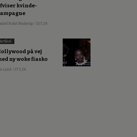
fviser kvinde-
kampagne
aniel Holst Pinderup
/ 13.5.26
Artikel
ollywood på vej
ed ny woke fiasko
an Lund
/ 17.5.26