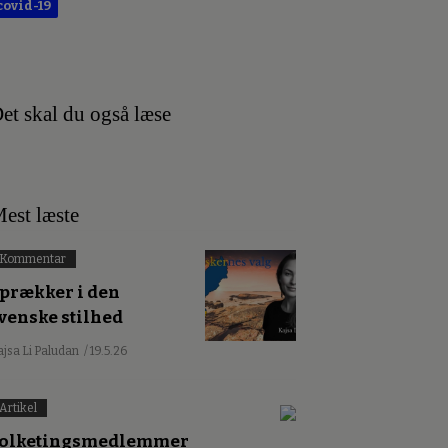
covid-19
et skal du også læse
est læste
Kommentar
prækker i den
venske stilhed
ajsa Li Paludan
/ 19.5.26
Artikel
olketingsmedlemmer