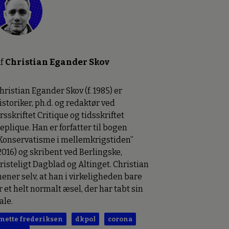
f
Christian Egander Skov
hristian Egander Skov (f. 1985) er
istoriker, ph.d. og redaktør ved
rsskriftet Critique og tidsskriftet
eplique. Han er forfatter til bogen
Konservatisme i mellemkrigstiden”
2016) og skribent ved Berlingske,
risteligt Dagblad og Altinget. Christian
ener selv, at han i virkeligheden bare
r et helt normalt æsel, der har tabt sin
ale.
mette frederiksen
dkpol
corona