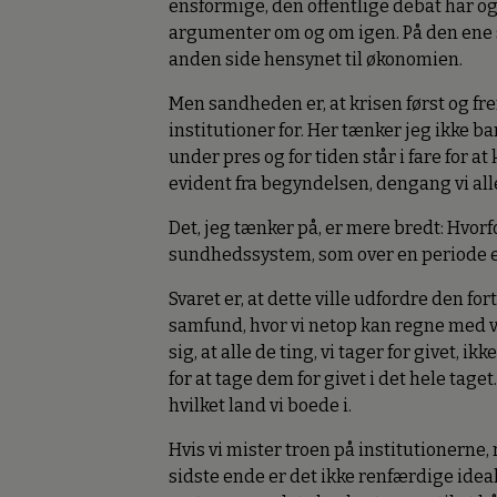
ensformige, den offentlige debat har 
argumenter om og om igen. På den ene 
anden side hensynet til økonomien.
Men sandheden er, at krisen først og fr
institutioner for. Her tænker jeg ikke 
under pres og for tiden står i fare for 
evident fra begyndelsen, dengang vi all
Det, jeg tænker på, er mere bredt: Hvorf
sundhedssystem, som over en periode e
Svaret er, at dette ville udfordre den 
samfund, hvor vi netop kan regne med vor
sig, at alle de ting, vi tager for givet, 
for at tage dem for givet i det hele tage
hvilket land vi boede i.
Hvis vi mister troen på institutionerne, r
sidste ende er det ikke renfærdige idea