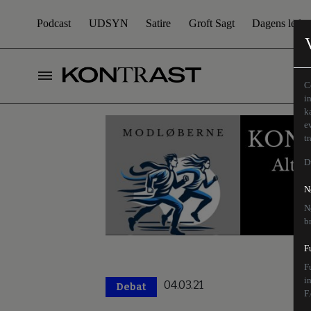
Podcast
UDSYN
Satire
Groft Sagt
Dagens leder
C
i
k
e
t
D
N
N
b
F
F
i
04.03.21
Debat
F