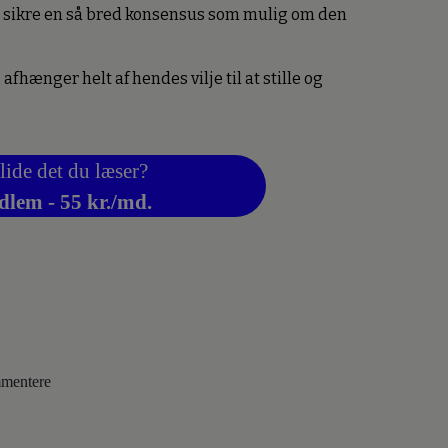
 sikre en så bred konsensus som mulig om den
hænger helt af hendes vilje til at stille og
lide det du læser?
dlem - 55 kr./md.
ommentere