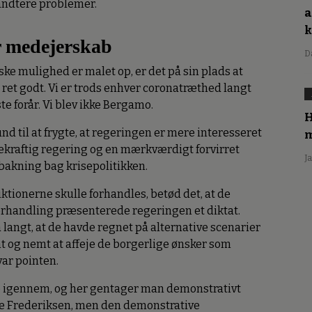
håndtere problemer.
a
er medejerskab
D
e mulighed er malet op, er det på sin plads at
t ret godt. Vi er trods enhver coronatræthed langt
te forår. Vi blev ikke Bergamo.
H
und til at frygte, at regeringen er mere interesseret
m
lekraftig regering og en mærkværdigt forvirret
J
pbakning bag krisepolitikken.
ktionerne skulle forhandles, betød det, at de
 forhandling præsenterede regeringen et diktat.
 langt, at de havde regnet på alternative scenarier
t og nemt at affeje de borgerlige ønsker som
var pointen.
re igennem, og her gentager man demonstrativt
tte Frederiksen, men den demonstrative