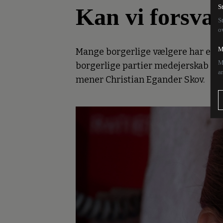
Kan vi forsvar
S
S
o
M
Mange borgerlige vælgere har en fal
M
borgerlige partier medejerskab over
a
mener Christian Egander Skov.