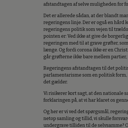
afstandtagen af selve muligheden for fo
Det er allerede sådan, at der blandt man
regeringens linje. Der er også en hård k
regeringens politik som vejen til træl
pointen er: Ved ikke at give de borgerli
regeringen med til at grave grøfter, som
længe. Og fordi corona ikke er en Chr
går grøfterne ikke bare mellem partier
Regeringens afstandtagen til det politi
parlamentarisme som en politisk form, 
det gælder.
Vi risikerer kort sagt, at den nationale 
forklaringen på, at vi har klaret os g
Og her er vi ved det spørgsmål, regeringen
netop samling og tillid, vi skulle forsvar
undergrave tilliden til de selvsamme? O