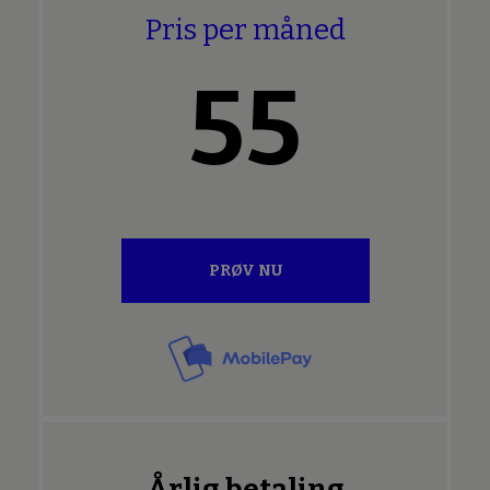
Pris per måned
55
PRØV NU
Årlig betaling