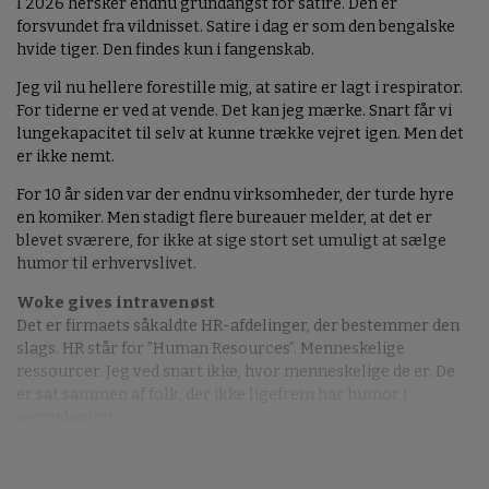
I 2026 hersker endnu grundangst for satire. Den er
forsvundet fra vildnisset. Satire i dag er som den bengalske
hvide tiger. Den findes kun i fangenskab.
Jeg vil nu hellere forestille mig, at satire er lagt i respirator.
For tiderne er ved at vende. Det kan jeg mærke. Snart får vi
lungekapacitet til selv at kunne trække vejret igen. Men det
er ikke nemt.
For 10 år siden var der endnu virksomheder, der turde hyre
en komiker. Men stadigt flere bureauer melder, at det er
blevet sværere, for ikke at sige stort set umuligt at sælge
humor til erhvervslivet.
Woke gives intravenøst
Det er firmaets såkaldte HR-afdelinger, der bestemmer den
slags. HR står for ”Human Resources”. Menneskelige
ressourcer. Jeg ved snart ikke, hvor menneskelige de er. De
er sat sammen af folk, der ikke ligefrem har humor i
ascendanten.