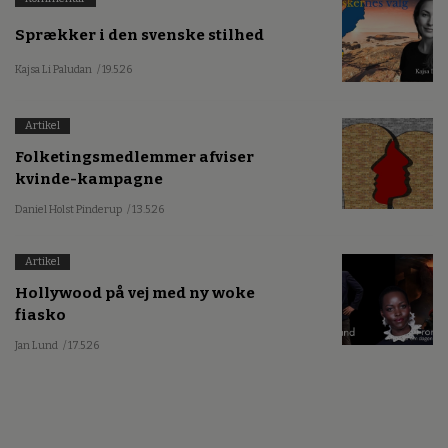
Sprækker i den svenske stilhed
Kajsa Li Paludan
/ 19.5.26
Artikel
Folketingsmedlemmer afviser
kvinde-kampagne
Daniel Holst Pinderup
/ 13.5.26
Artikel
Hollywood på vej med ny woke
fiasko
Jan Lund
/ 17.5.26