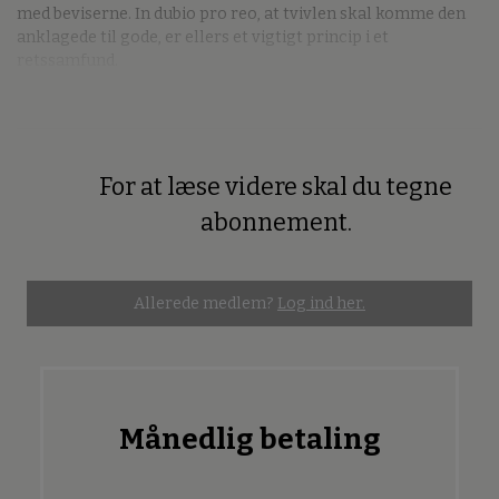
med beviserne. In dubio pro reo, at tvivlen skal komme den
anklagede til gode, er ellers et vigtigt princip i et
retssamfund.
For at læse videre skal du tegne
Premium
abonnement.
Allerede medlem?
Log ind her.
Månedlig betaling