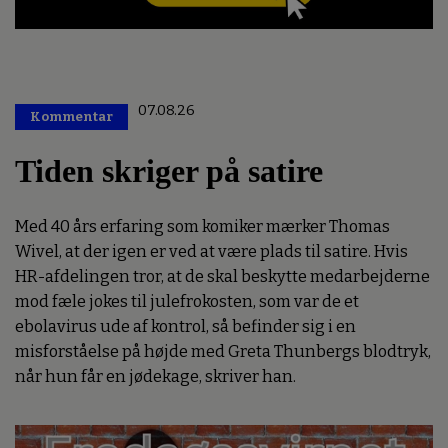
07.08.26
Kommentar
Premium
Tiden skriger på satire
Med 40 års erfaring som komiker mærker Thomas
Wivel, at der igen er ved at være plads til satire. Hvis
HR-afdelingen tror, at de skal beskytte medarbejderne
mod fæle jokes til julefrokosten, som var de et
ebolavirus ude af kontrol, så befinder sig i en
misforståelse på højde med Greta Thunbergs blodtryk,
når hun får en jødekage, skriver han.