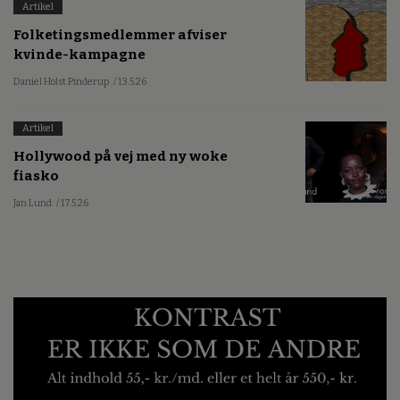
Artikel
Folketingsmedlemmer afviser
kvinde-kampagne
Daniel Holst Pinderup
/ 13.5.26
Artikel
Hollywood på vej med ny woke
fiasko
Jan Lund
/ 17.5.26