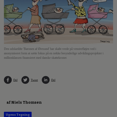
Den udskældte 'Baronen af Øresund' har skabt vrede på venstrefløjen ved i
anonymiseret form at sætte fokus på en række besynderlige udviklingsprojekter i
millionklassen finansieret med danske skattekroner.
Del
Tweet
Del
af Niels Thomsen
Ugens Tegning