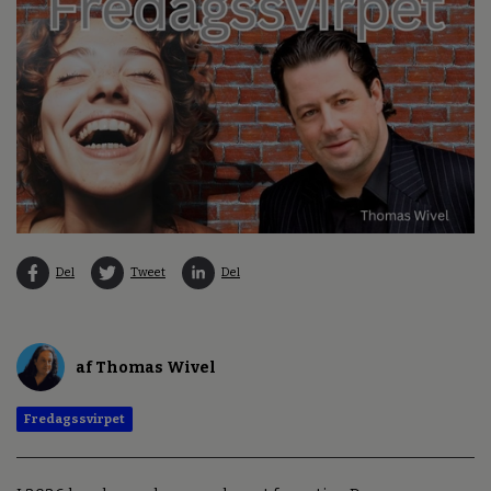
Del
Tweet
Del
af Thomas Wivel
Fredagssvirpet