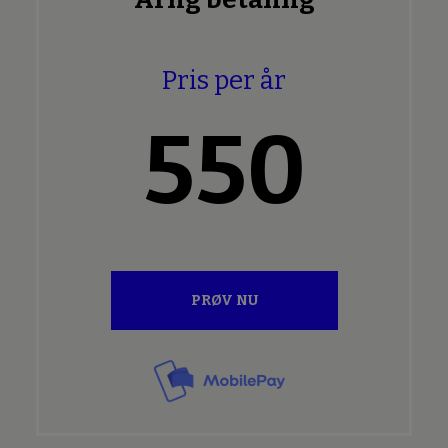
Pris per år
550
PRØV NU