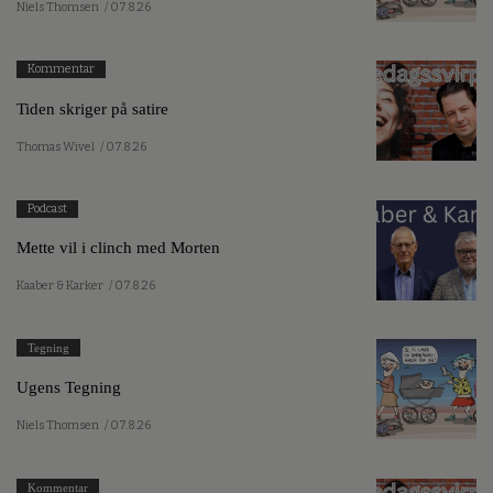
Niels Thomsen
/ 07.8.26
Kommentar
Tiden skriger på satire
Thomas Wivel
/ 07.8.26
Podcast
Mette vil i clinch med Morten
Kaaber & Karker
/ 07.8.26
Tegning
Ugens Tegning
Niels Thomsen
/ 07.8.26
Kommentar