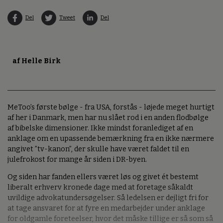
Del
Tweet
Del
af Helle Birk
MeToo’s første bølge - fra USA, forstås - løjede meget hurtigt
af her i Danmark, men har nu slået rod i en anden flodbølge
af bibelske dimensioner. Ikke mindst foranlediget af en
anklage om en upassende bemærkning fra en ikke nærmere
angivet ”tv-kanon”, der skulle have været faldet til en
julefrokost for mange år siden i DR-byen.
Og siden har fanden ellers været løs og givet ét bestemt
liberalt erhverv kronede dage med at foretage såkaldt
uvildige advokatundersøgelser. Så ledelsen er dejligt fri for
at tage ansvaret for at fyre en medarbejder under anklage
for oldgamle foreteelser, hvor det måske tillige er så som så