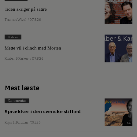
Tiden skriger på satire
Thomas Wivel
/ 07.8.26
Podcast
Mette vil i clinch med Morten
Kaaber & Karker
/ 07.8.26
Mest læste
Kommentar
Sprækker i den svenske stilhed
Kajsa Li Paludan
/ 19.5.26