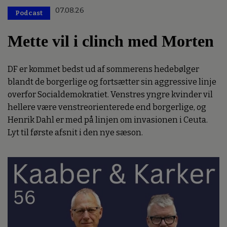
07.08.26
Podcast
Mette vil i clinch med Morten
DF er kommet bedst ud af sommerens hedebølger
blandt de borgerlige og fortsætter sin aggressive linje
overfor Socialdemokratiet. Venstres yngre kvinder vil
hellere være venstreorienterede end borgerlige, og
Henrik Dahl er med på linjen om invasionen i Ceuta.
Lyt til første afsnit i den nye sæson.