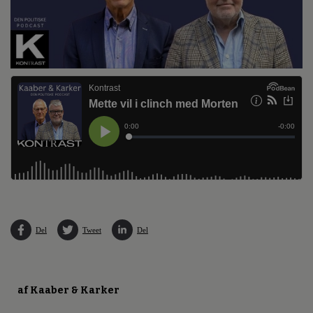
Del
Tweet
Del
af Kaaber & Karker