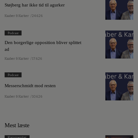
Støjberg har ikke tid til agurker
Kaaber & Karker
/ 24.6.26
Podcast
Den borgerlige opposition bliver splittet
ad
Kaaber & Karker
/ 17.6.26
Podcast
Messerschmidt mod resten
Kaaber & Karker
/ 10.6.26
Mest læste
Kommentar