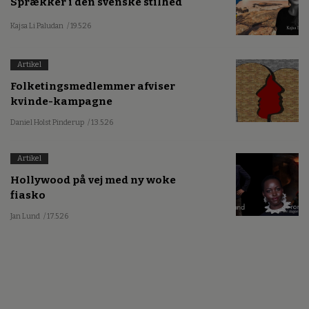
Sprækker i den svenske stilhed
Kajsa Li Paludan
/ 19.5.26
Artikel
Folketingsmedlemmer afviser
kvinde-kampagne
Daniel Holst Pinderup
/ 13.5.26
Artikel
Hollywood på vej med ny woke
fiasko
Jan Lund
/ 17.5.26