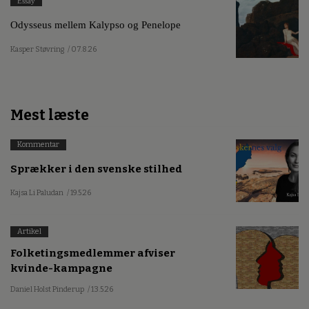
Essay
Odysseus mellem Kalypso og Penelope
Kasper Støvring
/ 07.8.26
Mest læste
Kommentar
Sprækker i den svenske stilhed
Kajsa Li Paludan
/ 19.5.26
Artikel
Folketingsmedlemmer afviser
kvinde-kampagne
Daniel Holst Pinderup
/ 13.5.26