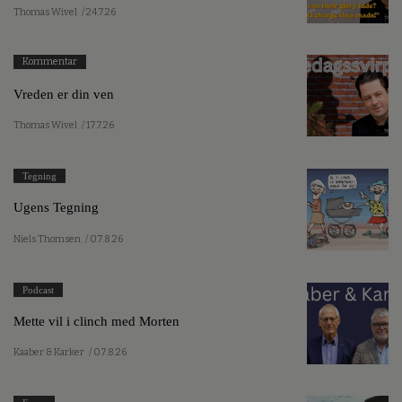
Thomas Wivel
/ 24.7.26
Kommentar
Vreden er din ven
Thomas Wivel
/ 17.7.26
Tegning
Ugens Tegning
Niels Thomsen
/ 07.8.26
Podcast
Mette vil i clinch med Morten
Kaaber & Karker
/ 07.8.26