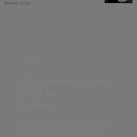
Jan Lund
/ 17.5.26
Nyhedsbrev
Bliv opdateret, når der
er nyt fra
Kontrast
Indtast din
e-mail-adresse,
og få nyt fra det borgerlige
Danmark, artikler, analyser, debatter, anmeldelser og
information om fordele og tilbud fra Kontrast.