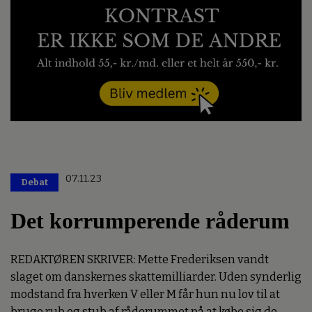
07.11.23
Debat
Det korrumperende råderum
REDAKTØREN SKRIVER: Mette Frederiksen vandt
slaget om danskernes skattemilliarder. Uden synderlig
modstand fra hverken V eller M får hun nu lov til at
bruge rub og stub af råderummet på at købe sig de