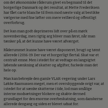
om det økonomiske råderum givet en begmand til det
borgerlige Danmark og det resultat, at Mette Frederiksen
har fået carte blanche til frem mod næste valg at bestikke
vælgerne med fine løfter om mere velfærd og offentligt
overforbrug.
Det kan man godt deprimeres lidt over på en mørk
novemberdag, men rigtig arg bliver man først, når man
tænker på, at det kunne have været afværget.
Råderummet kunne have været disponeret, brugt og tømt
allerede i 2016-19. Der var et borgerligt flertal. Skat var et
centralt emne. Men i stedet for at vedtage en langsigtet
løbende sænkning af skatter og afgifter, fuckede man det
hele op.
Man kan bebrejde den gamle VLAK-regering under Lars
Løkke Rasmussen meget, men et overskyggende svigt var, at
i stedet for at sænke skatterne i tide, lod man smålige
interne modsætninger blokere og skabte dermed
grundlaget for den enorme overbeskatning, som danskerne
allerede dengang og siden er blevet udsat for.