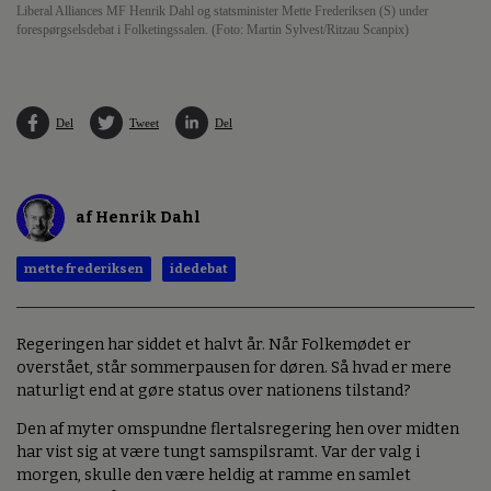
Liberal Alliances MF Henrik Dahl og statsminister Mette Frederiksen (S) under
forespørgselsdebat i Folketingssalen. (Foto: Martin Sylvest/Ritzau Scanpix)
Del
Tweet
Del
af Henrik Dahl
mette frederiksen
idedebat
Regeringen har siddet et halvt år. Når Folkemødet er
overstået, står sommerpausen for døren. Så hvad er mere
naturligt end at gøre status over nationens tilstand?
Den af myter omspundne flertalsregering hen over midten
har vist sig at være tungt samspilsramt. Var der valg i
morgen, skulle den være heldig at ramme en samlet