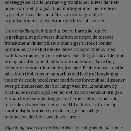
ødelæggelse af alle normer og traditioner, bliver det helt
uoverkommeligt også at udlåne bøger eller helbrede de
syge, eller hvad der nu måtte være årsagen til, at
organisationen i tidernes morgen blev sat i verden.
Grøn omstilling:
Selvfølgelig. Det er bare gået op for
regeringen, at gule veste ikke kun er noget, de tossede
franskmænd finder på. Hvis man siger til folk i Tønder
Kommune, at de skal dække deres transportbehov med
kollektive midler, bliver de ikke vrede. Det går ind ad det ene
øre og ud ad det andet, på samme måde som skøre ting
demente personer kan finde på at sige. Problemerne opstår,
når eliten i København og Aarhus ved hjælp af lovgivning
vælter de reelle problemer med deres foretrukne illusioner
over på mennesker, der bor langt væk fra København og
Aarhus. Som man også kender det fra masseindvandringen.
At man for eksempel lægger op til mere eller mindre at
lukke de erhverv ned, der er med til at bære kulturen og
samfundsøkonomien i provinsen, gør naturligvis
mennesker, der bor i provinsen, vrede.
Tilpasning til den nye verdensorden:
I virkeligheden har den –