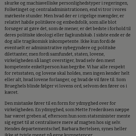
skurke og machiavelliske personlighedstyper i regeringen,
Folketinget og centraladministrationen, end vi tror i vores
mørkeste stunder. Men hvad der er i rigelige mængder, er
relativt habile politikere og embedsfolk, som alle blot
forsøger at gøre det, som de mener, er det bedste i forhold til
deres politiske ideologi eller fagkundskab. I sidste ende er de
dog alle tragikomisk inkompetente. Ikke kun fordi de
eventuelt er administrative nybegyndere og politiske
dilettanter, men fordi samfundet, staten, lovene,
virkeligheden så langt overstiger, hvad selv den mest
kompetente enkeltperson kan begribe. Vi har alle respekt
for retsstaten, og lovene skal holdes, men ingen kender helt
eller alt, hvad lovene forlanger, og hvad de vil føre til. Som
Brueghels blinde følger vi lovens ord, selvom den fører os i
kæret.
Den mistanke fører til en form for ydmyghed over for
virkeligheden. En ydmyghed, som Mette Frederiksen næppe
har været greben af, eftersom hun som statsminister mente
sig egnet til at centralisere mere af magten hos sig selv.
Hendes departementschef, Barbara Bertelsen, synes heller
ikke at tvivle meget på egne kompetencer.