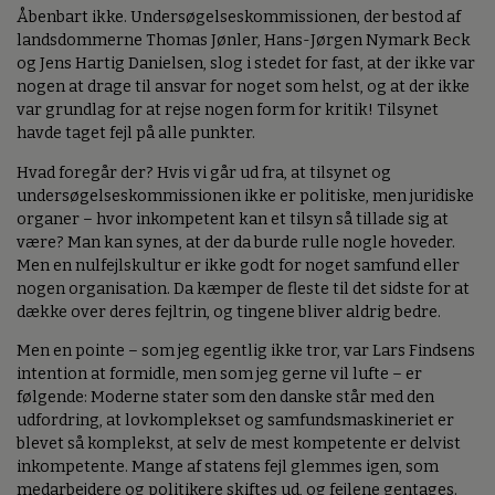
Åbenbart ikke. Undersøgelseskommissionen, der bestod af
landsdommerne Thomas Jønler, Hans-Jørgen Nymark Beck
og Jens Hartig Danielsen, slog i stedet for fast, at der ikke var
nogen at drage til ansvar for noget som helst, og at der ikke
var grundlag for at rejse nogen form for kritik! Tilsynet
havde taget fejl på alle punkter.
Hvad foregår der? Hvis vi går ud fra, at tilsynet og
undersøgelseskommissionen ikke er politiske, men juridiske
organer – hvor inkompetent kan et tilsyn så tillade sig at
være? Man kan synes, at der da burde rulle nogle hoveder.
Men en nulfejlskultur er ikke godt for noget samfund eller
nogen organisation. Da kæmper de fleste til det sidste for at
dække over deres fejltrin, og tingene bliver aldrig bedre.
Men en pointe – som jeg egentlig ikke tror, var Lars Findsens
intention at formidle, men som jeg gerne vil lufte – er
følgende: Moderne stater som den danske står med den
udfordring, at lovkomplekset og samfundsmaskineriet er
blevet så komplekst, at selv de mest kompetente er delvist
inkompetente. Mange af statens fejl glemmes igen, som
medarbejdere og politikere skiftes ud, og fejlene gentages.