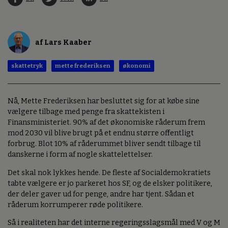
af Lars Kaaber
skattetryk
mette frederiksen
økonomi
Nå, Mette Frederiksen har besluttet sig for at købe sine
vælgere tilbage med penge fra skattekisten i
Finansministeriet. 90% af det økonomiske råderum frem
mod 2030 vil blive brugt på et endnu større offentligt
forbrug. Blot 10% af råderummet bliver sendt tilbage til
danskerne i form af nogle skattelettelser.
Det skal nok lykkes hende. De fleste af Socialdemokratiets
tabte vælgere er jo parkeret hos SF, og de elsker politikere,
der deler gaver ud for penge, andre har tjent. Sådan et
råderum korrumperer røde politikere.
Så i realiteten har det interne regeringsslagsmål med V og M