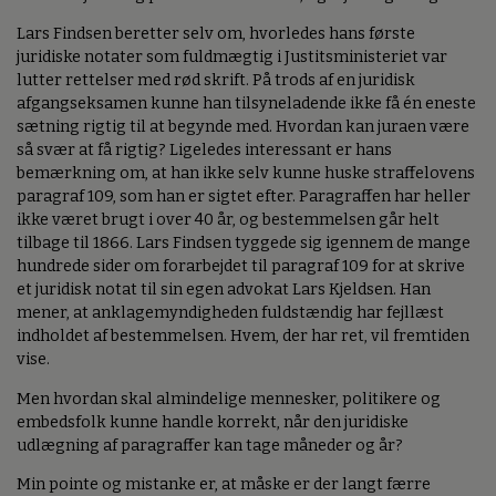
Lars Findsen beretter selv om, hvorledes hans første
juridiske notater som fuldmægtig i Justitsministeriet var
lutter rettelser med rød skrift. På trods af en juridisk
afgangseksamen kunne han tilsyneladende ikke få én eneste
sætning rigtig til at begynde med. Hvordan kan juraen være
så svær at få rigtig? Ligeledes interessant er hans
bemærkning om, at han ikke selv kunne huske straffelovens
paragraf 109, som han er sigtet efter. Paragraffen har heller
ikke været brugt i over 40 år, og bestemmelsen går helt
tilbage til 1866. Lars Findsen tyggede sig igennem de mange
hundrede sider om forarbejdet til paragraf 109 for at skrive
et juridisk notat til sin egen advokat Lars Kjeldsen. Han
mener, at anklagemyndigheden fuldstændig har fejllæst
indholdet af bestemmelsen. Hvem, der har ret, vil fremtiden
vise.
Men hvordan skal almindelige mennesker, politikere og
embedsfolk kunne handle korrekt, når den juridiske
udlægning af paragraffer kan tage måneder og år?
Min pointe og mistanke er, at måske er der langt færre