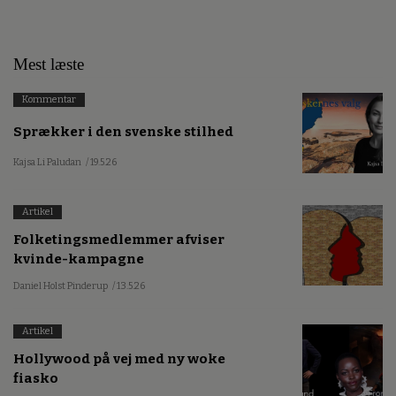
Mest læste
Kommentar
Sprækker i den svenske stilhed
Kajsa Li Paludan
/ 19.5.26
Artikel
Folketingsmedlemmer afviser
kvinde-kampagne
Daniel Holst Pinderup
/ 13.5.26
Artikel
Hollywood på vej med ny woke
fiasko