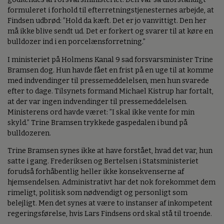
formuleret i forhold til efterretningstjenesternes arbejde, at
Findsen udbrød: ”Hold da kæft. Det er jo vanvittigt. Den her
må ikke blive sendt ud. Det er forkert og svarer til at køre en
bulldozer ind i en porcelænsforretning.”
I ministeriet på Holmens Kanal 9 sad forsvarsminister Trine
Bramsen dog. Hun havde fået en frist på en uge til at komme
med indvendinger til pressemeddelelsen, men hun svarede
efter to dage. Tilsynets formand Michael Kistrup har fortalt,
at der var ingen indvendinger til pressemeddelelsen.
Ministerens ord havde været: ”I skal ikke vente for min
skyld.” Trine Bramsen trykkede gaspedalen i bund på
bulldozeren.
Trine Bramsen synes ikke at have forstået, hvad det var, hun
satte i gang. Frederiksen og Bertelsen i Statsministeriet
forudså forhåbentlig heller ikke konsekvenserne af
hjemsendelsen. Administrativt har det nok forekommet dem
rimeligt, politisk som nødvendigt og personligt som
belejligt. Men det synes at være to instanser af inkompetent
regeringsførelse, hvis Lars Findsens ord skal stå til troende.