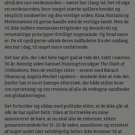
altså den nye verdensorden – været her i lang tid. Det vil sige
en verdensorden, hvor meget stærke spillere bevidst og
eksplicit modsætter sig den vestlige orden. Kina, Rusland og
Mellemøsten vil gerne handle med de vestlige lande. Men de
vil ikke indføre menneskerettigheder og demokrati og
retsstatslige principper frivilligt nogensinde. Og hvad mere
er: De vil også gerne udvide deres indflydelse fra det omfang,
den har i dag, til noget mere omfattende.
Det har alle, der i det hele taget gad at vide det, vidst i næsten
30 år. Nemlig siden Samuel Huntington udgav
The Clash of
Civilizations.
Men de vestlige eliter – senest med Barack
Obama og Angela Merkel i spidsen – ønskede ikke at vide det.
Derfor har vi nu et kæmpe efterslæb, der både stiller krav
om oprustning og om revision af alle de vedtagne sandheder
om globaliseringen.
Det forholder sig sådan med politiske eliter, at de ikke går af,
når de har spillet fallit. Uden at fortrække en mine
annoncerer de bare, at nu skal alle de reformer, eliten
gennemtrumfede for 15-20 år siden, annulleres og erstattet
af noget andet (der selvfølgelig heller ikke kommer til at