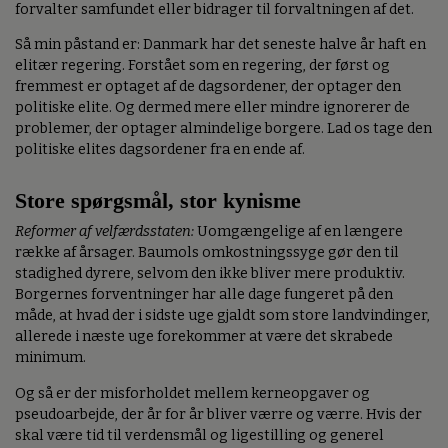
forvalter samfundet eller bidrager til forvaltningen af det.
Så min påstand er: Danmark har det seneste halve år haft en
elitær regering. Forstået som en regering, der først og
fremmest er optaget af de dagsordener, der optager den
politiske elite. Og dermed mere eller mindre ignorerer de
problemer, der optager almindelige borgere. Lad os tage den
politiske elites dagsordener fra en ende af.
Store spørgsmål, stor kynisme
Reformer af velfærdsstaten:
Uomgængelige af en længere
række af årsager. Baumols omkostningssyge gør den til
stadighed dyrere, selvom den ikke bliver mere produktiv.
Borgernes forventninger har alle dage fungeret på den
måde, at hvad der i sidste uge gjaldt som store landvindinger,
allerede i næste uge forekommer at være det skrabede
minimum.
Og så er der misforholdet mellem kerneopgaver og
pseudoarbejde, der år for år bliver værre og værre. Hvis der
skal være tid til verdensmål og ligestilling og generel