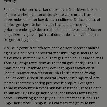
med sig.
Socialdemokraterne virker oprigtige, når de bliver beklikket
på deres ærlighed, eller at der skulle være urent trav og
ligge onde hensigter bag deres handlinger. De har anklaget
den borgerlige side for at være trumpistisk, unødigt
polariserende og skabe mistillid til embedsværket. Sådan er
det jo ikke – vi passer på fremtiden, er deres selvbillede, vi
sørger for trygheden.
Vi vil alle gerne fremstå som gode og kompetente i andres
og egne øjne. Socialdemokrater er ikke nogen undtagelse
fra denne almenmenneskelige regel. Men heller ikke de er så
gode og kompetente, som de gerne vil give indtryk af. Hvis
man kender til psykologen Leon Festingers
reduktion af
kognitiv og emotionel dissonans
, så går der næppe én dag
uden en central socialdemokrat leverer eksempler på den.
Mette Frederiksen er dog præmieeksemplet. Betragtet
gennem medielinsen synes hun ude af stand til at se i øjnene,
at hun muligvis ubegrundet berøvede landets minkavlere
deres livsværk og gjorde psykisk fortræd mod tusindvis af
unge under nedlukningen. Det var nødvendigt, hvad hun