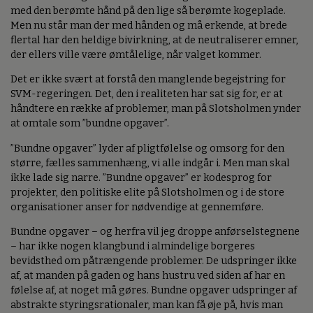
med den berømte hånd på den lige så berømte kogeplade.
Men nu står man der med hånden og må erkende, at brede
flertal har den heldige bivirkning, at de neutraliserer emner,
der ellers ville være ømtålelige, når valget kommer.
Det er ikke svært at forstå den manglende begejstring for
SVM-regeringen. Det, den i realiteten har sat sig for, er at
håndtere en række af problemer, man på Slotsholmen ynder
at omtale som ”bundne opgaver”.
”Bundne opgaver” lyder af pligtfølelse og omsorg for den
større, fælles sammenhæng, vi alle indgår i. Men man skal
ikke lade sig narre. ”Bundne opgaver” er kodesprog for
projekter, den politiske elite på Slotsholmen og i de store
organisationer anser for nødvendige at gennemføre.
Bundne opgaver – og herfra vil jeg droppe anførselstegnene
– har ikke nogen klangbund i almindelige borgeres
bevidsthed om påtrængende problemer. De udspringer ikke
af, at manden på gaden og hans hustru ved siden af har en
følelse af, at noget må gøres. Bundne opgaver udspringer af
abstrakte styringsrationaler, man kan få øje på, hvis man