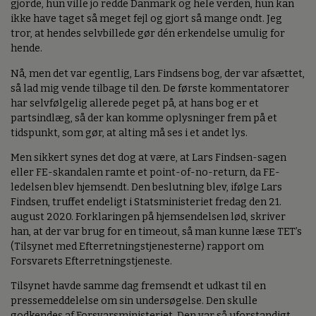
gjorde, hun ville jo redde Danmark og hele verden, hun kan
ikke have taget så meget fejl og gjort så mange ondt. Jeg
tror, at hendes selvbillede gør dén erkendelse umulig for
hende.
Nå, men det var egentlig, Lars Findsens bog, der var afsættet,
så lad mig vende tilbage til den. De første kommentatorer
har selvfølgelig allerede peget på, at hans bog er et
partsindlæg, så der kan komme oplysninger frem på et
tidspunkt, som gør, at alting må ses i et andet lys.
Men sikkert synes det dog at være, at Lars Findsen-sagen
eller FE-skandalen ramte et point-of-no-return, da FE-
ledelsen blev hjemsendt. Den beslutning blev, ifølge Lars
Findsen, truffet endeligt i Statsministeriet fredag den 21.
august 2020. Forklaringen på hjemsendelsen lød, skriver
han, at der var brug for en timeout, så man kunne læse TET’s
(Tilsynet med Efterretningstjenesterne) rapport om
Forsvarets Efterretningstjeneste.
Tilsynet havde samme dag fremsendt et udkast til en
pressemeddelelse om sin undersøgelse. Den skulle
godkendes af Forsvarsministeriet. Den var så uforstandigt