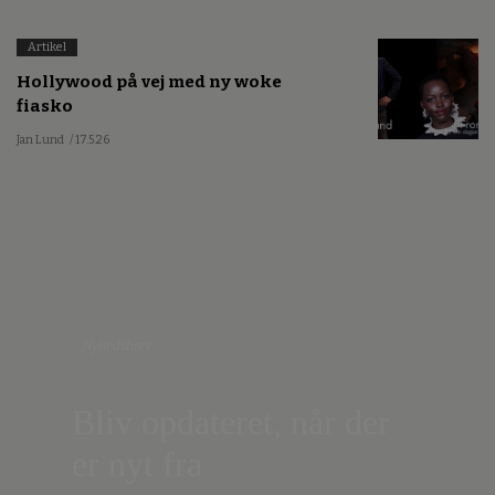
Artikel
Hollywood på vej med ny woke
fiasko
Jan Lund
/ 17.5.26
Nyhedsbrev
Bliv opdateret, når der
er nyt fra