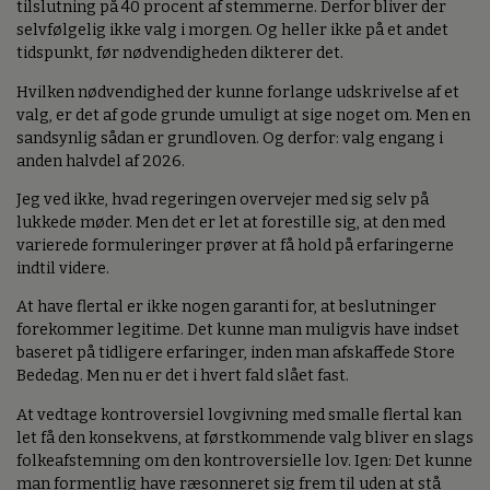
tilslutning på 40 procent af stemmerne. Derfor bliver der
selvfølgelig ikke valg i morgen. Og heller ikke på et andet
tidspunkt, før nødvendigheden dikterer det.
Hvilken nødvendighed der kunne forlange udskrivelse af et
valg, er det af gode grunde umuligt at sige noget om. Men en
sandsynlig sådan er grundloven. Og derfor: valg engang i
anden halvdel af 2026.
Jeg ved ikke, hvad regeringen overvejer med sig selv på
lukkede møder. Men det er let at forestille sig, at den med
varierede formuleringer prøver at få hold på erfaringerne
indtil videre.
At have flertal er ikke nogen garanti for, at beslutninger
forekommer legitime. Det kunne man muligvis have indset
baseret på tidligere erfaringer, inden man afskaffede Store
Bededag. Men nu er det i hvert fald slået fast.
At vedtage kontroversiel lovgivning med smalle flertal kan
let få den konsekvens, at førstkommende valg bliver en slags
folkeafstemning om den kontroversielle lov. Igen: Det kunne
man formentlig have ræsonneret sig frem til uden at stå