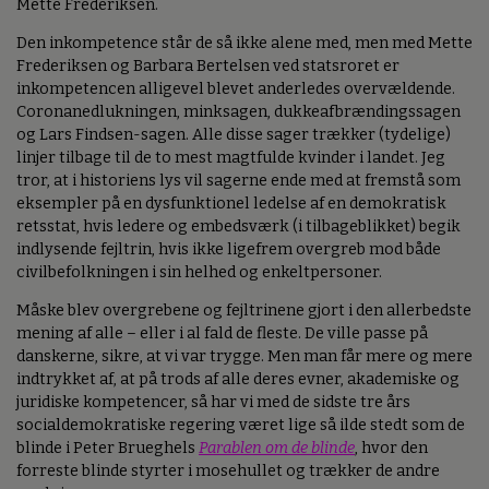
Mette Frederiksen.
Den inkompetence står de så ikke alene med, men med Mette
Frederiksen og Barbara Bertelsen ved statsroret er
inkompetencen alligevel blevet anderledes overvældende.
Coronanedlukningen, minksagen, dukkeafbrændingssagen
og Lars Findsen-sagen. Alle disse sager trækker (tydelige)
linjer tilbage til de to mest magtfulde kvinder i landet. Jeg
tror, at i historiens lys vil sagerne ende med at fremstå som
eksempler på en dysfunktionel ledelse af en demokratisk
retsstat, hvis ledere og embedsværk (i tilbageblikket) begik
indlysende fejltrin, hvis ikke ligefrem overgreb mod både
civilbefolkningen i sin helhed og enkeltpersoner.
Måske blev overgrebene og fejltrinene gjort i den allerbedste
mening af alle – eller i al fald de fleste. De ville passe på
danskerne, sikre, at vi var trygge. Men man får mere og mere
indtrykket af, at på trods af alle deres evner, akademiske og
juridiske kompetencer, så har vi med de sidste tre års
socialdemokratiske regering været lige så ilde stedt som de
blinde i Peter Brueghels
Parablen om de blinde
, hvor den
forreste blinde styrter i mosehullet og trækker de andre