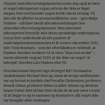
Tilsynet med efterretningstjenesten synes dog også at være
et noget inkompetent organ, selvom der ikke er føget
megen, hvis overhovedet nogen kritik i deres retning. Til
dels når de affatter en pressemeddelelse, som – igen ifølge
Findsen – må have tændt alle advarselslamper hos
allieredes efterretningstjenester. Men allermest
inkompetent fremstår hele deres oprindelige undersøgelse,
som jo blev underkendt på alle punkter af
undersøgelseskommissionen et år senere i december 2021.
Selv Trine Bramsen – som det efterhånden er velkendt, at
Findsen-familien vurderer til at være ”dum som en dør” –
mente allerede i august 2020, at der ikke var noget ”at
bebrejde” hverken Lars Findsen eller FE.
Hvordan kunne tilsynet tage så meget fejl? Formand er
landsdommer Michael Kistrup, mens de øvrige medlemmer
var og fortsat er juridisk chef Pernille Christensen, professor
Henrik Udsen, professor Rebecca Adler-Nissen og direktør
Jesper Fisker. Med så fine titler skulle de da nok være i stand
til at lægge to og to sammen og konstatere, når noget ikke
var foregået efter retsbogen.