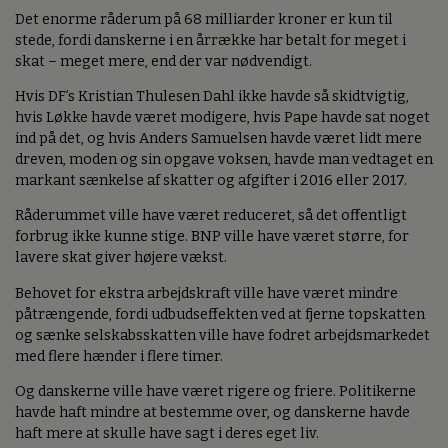
Det enorme råderum på 68 milliarder kroner er kun til
stede, fordi danskerne i en årrække har betalt for meget i
skat – meget mere, end der var nødvendigt.
Hvis DF’s Kristian Thulesen Dahl ikke havde så skidtvigtig,
hvis Løkke havde været modigere, hvis Pape havde sat noget
ind på det, og hvis Anders Samuelsen havde været lidt mere
dreven, moden og sin opgave voksen, havde man vedtaget en
markant sænkelse af skatter og afgifter i 2016 eller 2017.
Råderummet ville have været reduceret, så det offentligt
forbrug ikke kunne stige. BNP ville have været større, for
lavere skat giver højere vækst.
Behovet for ekstra arbejdskraft ville have været mindre
påtrængende, fordi udbudseffekten ved at fjerne topskatten
og sænke selskabsskatten ville have fodret arbejdsmarkedet
med flere hænder i flere timer.
Og danskerne ville have været rigere og friere. Politikerne
havde haft mindre at bestemme over, og danskerne havde
haft mere at skulle have sagt i deres eget liv.