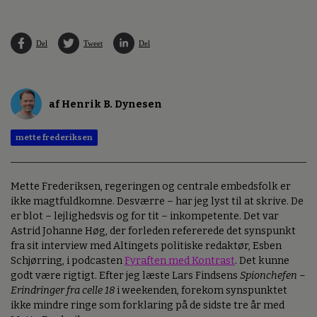
Del
Tweet
Del
af Henrik B. Dynesen
mette frederiksen
Mette Frederiksen, regeringen og centrale embedsfolk er
ikke magtfuldkomne. Desværre – har jeg lyst til at skrive. De
er blot – lejlighedsvis og for tit – inkompetente. Det var
Astrid Johanne Høg, der forleden refererede det synspunkt
fra sit interview med Altingets politiske redaktør, Esben
Schjørring, i podcasten
Fyraften med Kontrast
. Det kunne
godt være rigtigt. Efter jeg læste Lars Findsens
Spionchefen –
Erindringer fra celle 18
i weekenden, forekom synspunktet
ikke mindre ringe som forklaring på de sidste tre år med