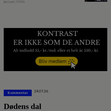
Jan Lund
/ 17.5.26
24.07.26
Kommentar
Premium
Dødens dal