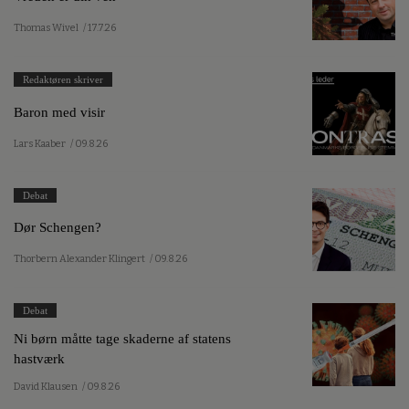
Thomas Wivel
/ 17.7.26
Redaktøren skriver
Baron med visir
Lars Kaaber
/ 09.8.26
Debat
Dør Schengen?
Thorbern Alexander Klingert
/ 09.8.26
Debat
Ni børn måtte tage skaderne af statens
hastværk
David Klausen
/ 09.8.26