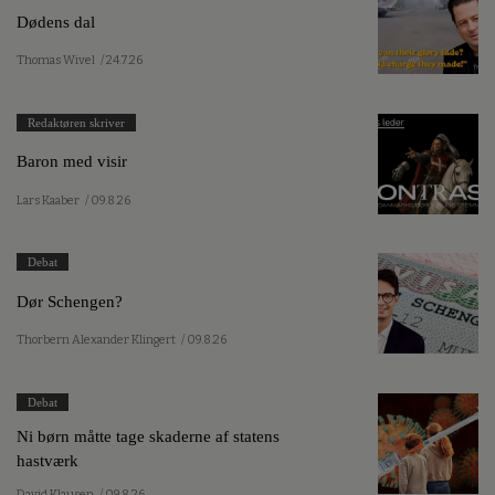
Dødens dal
Thomas Wivel
/ 24.7.26
Redaktøren skriver
Baron med visir
Lars Kaaber
/ 09.8.26
Debat
Dør Schengen?
Thorbern Alexander Klingert
/ 09.8.26
Debat
Ni børn måtte tage skaderne af statens
hastværk
David Klausen
/ 09.8.26