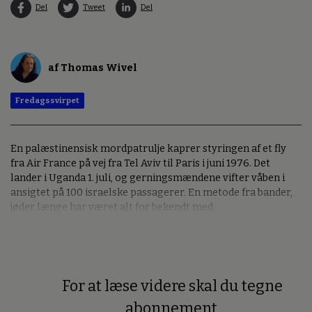
Del
Tweet
Del
af Thomas Wivel
Fredagssvirpet
En palæstinensisk mordpatrulje kaprer styringen af et fly
fra Air France på vej fra Tel Aviv til Paris i juni 1976. Det
lander i Uganda 1. juli, og gerningsmændene vifter våben i
ansigtet på 100 israelske passagerer. En metode fra bander,
jøder længe har været alt for bekendt med.
For at læse videre skal du tegne
Premium
abonnement.