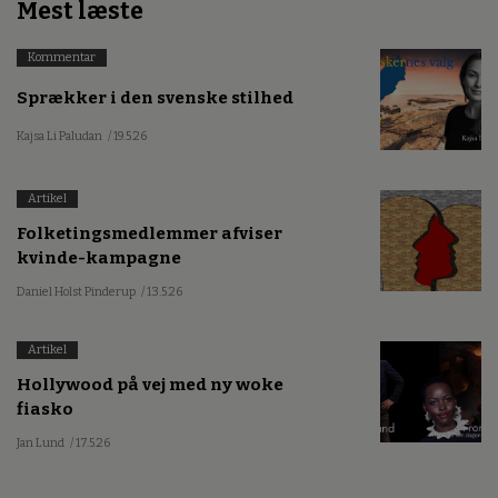
Mest læste
Kommentar
Sprækker i den svenske stilhed
Kajsa Li Paludan
/ 19.5.26
Artikel
Folketingsmedlemmer afviser
kvinde-kampagne
Daniel Holst Pinderup
/ 13.5.26
Artikel
Hollywood på vej med ny woke
fiasko
Jan Lund
/ 17.5.26