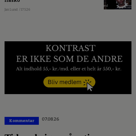
fiasko
Jan Lund
/ 17.5.26
07.08.26
Kommentar
Premium