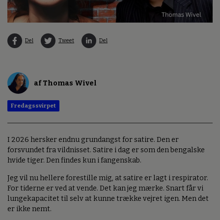
Del
Tweet
Del
af Thomas Wivel
Fredagssvirpet
I 2026 hersker endnu grundangst for satire. Den er
forsvundet fra vildnisset. Satire i dag er som den bengalske
hvide tiger. Den findes kun i fangenskab.
Jeg vil nu hellere forestille mig, at satire er lagt i respirator.
For tiderne er ved at vende. Det kan jeg mærke. Snart får vi
lungekapacitet til selv at kunne trække vejret igen. Men det
er ikke nemt.