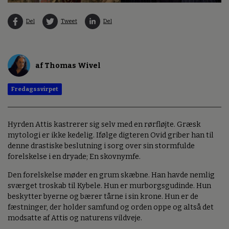
Del
Tweet
Del
af Thomas Wivel
Fredagssvirpet
Hyrden Attis kastrerer sig selv med en rørfløjte. Græsk
mytologi er ikke kedelig. Ifølge digteren Ovid griber han til
denne drastiske beslutning i sorg over sin stormfulde
forelskelse i en dryade; En skovnymfe.
Den forelskelse møder en grum skæbne. Han havde nemlig
sværget troskab til Kybele. Hun er murborgsgudinde. Hun
beskytter byerne og bærer tårne i sin krone. Hun er de
fæstninger, der holder samfund og orden oppe og altså det
modsatte af Attis og naturens vildveje.