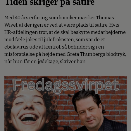
Tiden skriger på satire
Med 40 års erfaring som komiker mærker Thomas
Wivel, at der igen er ved at være plads til satire. Hvis
HR-afdelingen tror, at de skal beskytte medarbejderne
mod fæle jokes til julefrokosten, som var de et
ebolavirus ude af kontrol, så befinder sig i en
misforståelse på højde med Greta Thunbergs blodtryk,
når hun får en jødekage, skriver han.