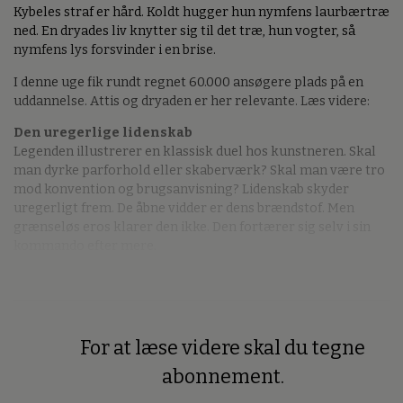
Kybeles straf er hård. Koldt hugger hun nymfens laurbærtræ
ned. En dryades liv knytter sig til det træ, hun vogter, så
nymfens lys forsvinder i en brise.
I denne uge fik rundt regnet 60.000 ansøgere plads på en
uddannelse. Attis og dryaden er her relevante. Læs videre:
Den uregerlige lidenskab
Legenden illustrerer en klassisk duel hos kunstneren. Skal
man dyrke parforhold eller skaberværk? Skal man være tro
mod konvention og brugsanvisning? Lidenskab skyder
uregerligt frem. De åbne vidder er dens brændstof. Men
grænseløs eros klarer den ikke. Den fortærer sig selv i sin
kommando efter mere.
For at læse videre skal du tegne
Premium
abonnement.