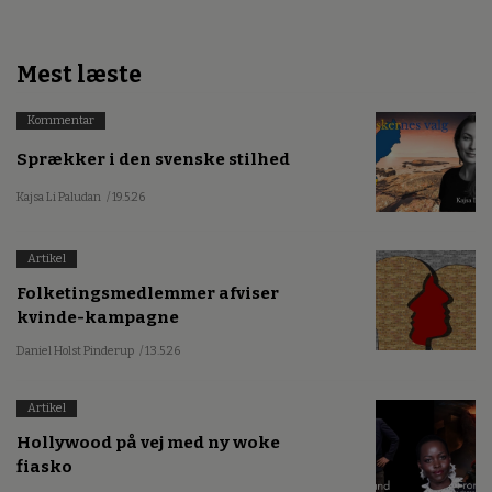
Mest læste
Kommentar
Sprækker i den svenske stilhed
Kajsa Li Paludan
/ 19.5.26
Artikel
Folketingsmedlemmer afviser
kvinde-kampagne
Daniel Holst Pinderup
/ 13.5.26
Artikel
Hollywood på vej med ny woke
fiasko