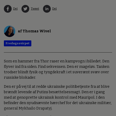
Del
Tweet
Del
af Thomas Wivel
Fredagssvirpet
Som en hammer fra Thor raser en kampvogn i billedet. Den
flyver ind fra siden. Find sekvensen. Den er mageløs. Tanken
trodser blindt fysik og tyngdekraft i et suverænt svæv over
russiske blokader.
Den er på vej til at redde ukrainske politibetjente fra at blive
brændt levende af Putins besættelsesmagt. Den er i gang
med at genoprette ukrainsk kontrol med Mauripol. I den
befinder den nyudnævnte hærchef for det ukrainske militær,
general Mykhailo Drapatyj.