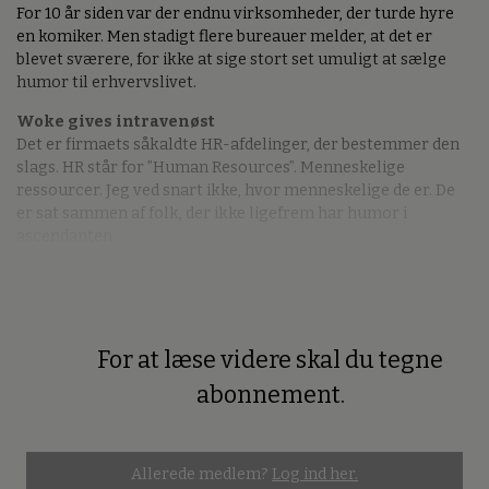
For 10 år siden var der endnu virksomheder, der turde hyre
en komiker. Men stadigt flere bureauer melder, at det er
blevet sværere, for ikke at sige stort set umuligt at sælge
humor til erhvervslivet.
Woke gives intravenøst
Det er firmaets såkaldte HR-afdelinger, der bestemmer den
slags. HR står for ”Human Resources”. Menneskelige
ressourcer. Jeg ved snart ikke, hvor menneskelige de er. De
er sat sammen af folk, der ikke ligefrem har humor i
ascendanten.
For at læse videre skal du tegne
Premium
abonnement.
Allerede medlem?
Log ind her.