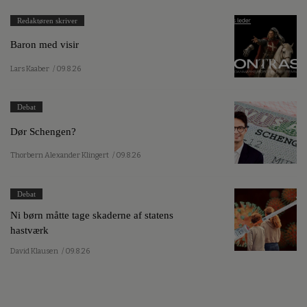
Redaktøren skriver
Baron med visir
Lars Kaaber
/ 09.8.26
Debat
Dør Schengen?
Thorbern Alexander Klingert
/ 09.8.26
Debat
Ni børn måtte tage skaderne af statens
hastværk
David Klausen
/ 09.8.26