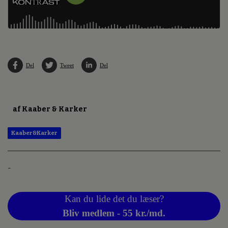
Del
Tweet
Del
af Kaaber & Karker
Kaaber&Karker
-
Kan du lide det du læser?
Bliv medlem - 55 kr./md.