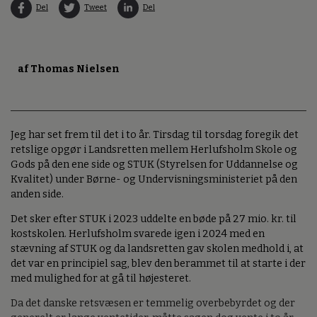
Del
Tweet
Del
af Thomas Nielsen
Jeg har set frem til det i to år. Tirsdag til torsdag foregik det
retslige opgør i Landsretten mellem Herlufsholm Skole og
Gods på den ene side og STUK (Styrelsen for Uddannelse og
Kvalitet) under Børne- og Undervisningsministeriet på den
anden side.
Det sker efter STUK i 2023 uddelte en bøde på 27 mio. kr. til
kostskolen. Herlufsholm svarede igen i 2024 med en
stævning af STUK og da landsretten gav skolen medhold i, at
det var en principiel sag, blev den berammet til at starte i der
med mulighed for at gå til højesteret.
Da det danske retsvæsen er temmelig overbebyrdet og der