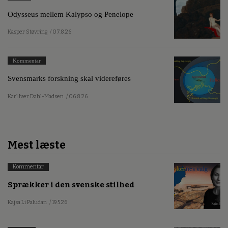
Odysseus mellem Kalypso og Penelope
Kasper Støvring
/ 07.8.26
Kommentar
Svensmarks forskning skal videreføres
Karl Iver Dahl-Madsen
/ 06.8.26
Mest læste
Kommentar
Sprækker i den svenske stilhed
Kajsa Li Paludan
/ 19.5.26