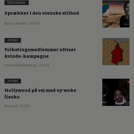
Kommentar
Sprækker i den svenske stilhed
Kajsa Li Paludan
/ 19.5.26
Artikel
Folketingsmedlemmer afviser
kvinde-kampagne
Daniel Holst Pinderup
/ 13.5.26
Artikel
Hollywood på vej med ny woke
fiasko
Jan Lund
/ 17.5.26