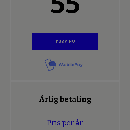
55
PRØV NU
Årlig betaling
Pris per år