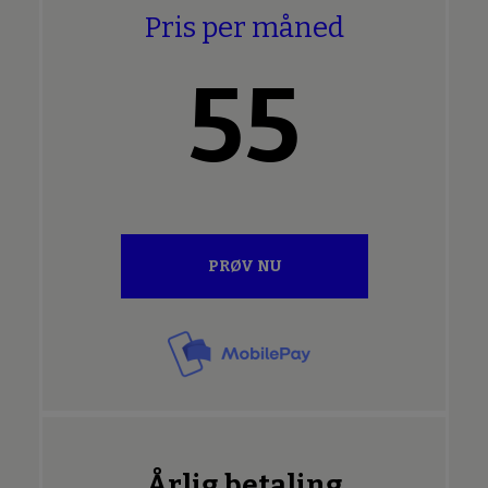
Pris per måned
55
PRØV NU
Årlig betaling