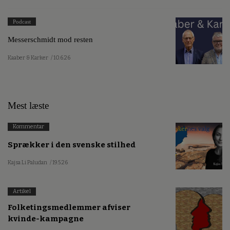
Podcast
Messerschmidt mod resten
Kaaber & Karker
/ 10.6.26
Mest læste
Kommentar
Sprækker i den svenske stilhed
Kajsa Li Paludan
/ 19.5.26
Artikel
Folketingsmedlemmer afviser
kvinde-kampagne