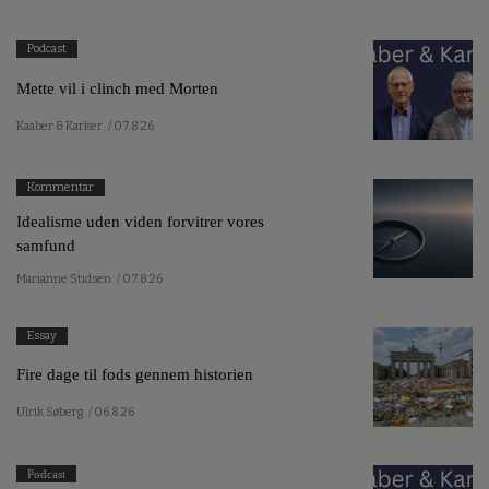
Podcast
Mette vil i clinch med Morten
Kaaber & Karker
/ 07.8.26
Kommentar
Idealisme uden viden forvitrer vores
samfund
Marianne Stidsen
/ 07.8.26
Essay
Fire dage til fods gennem historien
Ulrik Søberg
/ 06.8.26
Podcast