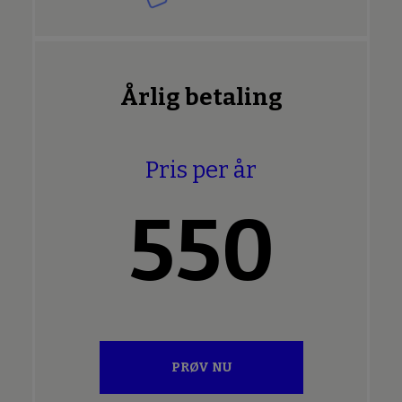
Årlig betaling
Pris per år
550
PRØV NU