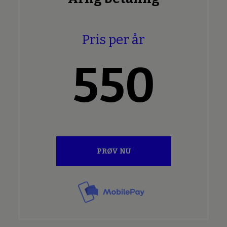
Pris per år
550
PRØV NU