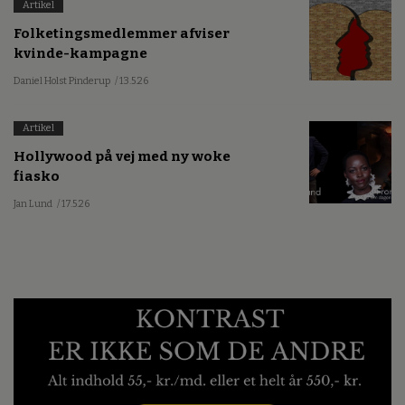
Artikel
Folketingsmedlemmer afviser
kvinde-kampagne
Daniel Holst Pinderup
/ 13.5.26
Artikel
Hollywood på vej med ny woke
fiasko
Jan Lund
/ 17.5.26