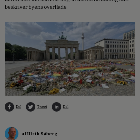
beskriver byens overflade.
Del
Tweet
Del
af Ulrik Søberg