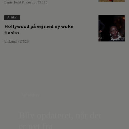
Daniel Holst Pinderup
/ 13.5.26
Artikel
Hollywood på vej med ny woke
fiasko
Jan Lund
/ 17.5.26
Nyhedsbrev
Bliv opdateret, når der
er nyt fra