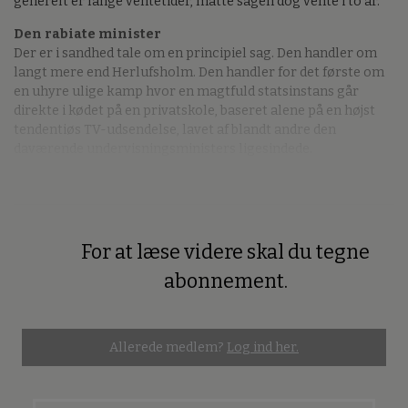
generelt er lange ventetider, måtte sagen dog vente i to år.
Den rabiate minister
Der er i sandhed tale om en principiel sag. Den handler om
langt mere end Herlufsholm. Den handler for det første om
en uhyre ulige kamp hvor en magtfuld statsinstans går
direkte i kødet på en privatskole, baseret alene på en højst
tendentiøs TV-udsendelse, lavet af blandt andre den
daværende undervisningsministers ligesindede.
For at læse videre skal du tegne
Premium
abonnement.
Allerede medlem?
Log ind her.