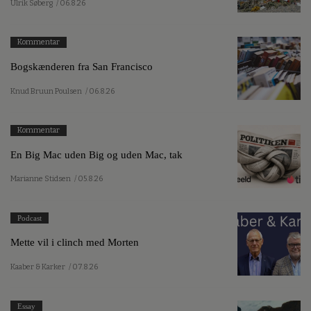
Ulrik Søberg
/ 06.8.26
Kommentar
Bogskænderen fra San Francisco
Knud Bruun Poulsen
/ 06.8.26
Kommentar
En Big Mac uden Big og uden Mac, tak
Marianne Stidsen
/ 05.8.26
Podcast
Mette vil i clinch med Morten
Kaaber & Karker
/ 07.8.26
Essay