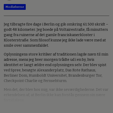
Modløberne
Jeg tilbragte fire dage i Berlin og gik omkring 61.500 skridt –
godt 48 kilometer. Jeg boede på Voltairestraße, få minutters
gang fra ruinerne af det gamle franciskanerkloster i
Klosterstraße. Som filosof kunne jeg ikke lade være med at
smile over sammenfaldet.
Oplysningens store kritiker af traditionen lagde navn til min
adresse, mens jeg hver morgen trådte ud i en by, hvis
identitet er langt ældre end oplysningen selv. Der blev spist
ved Spree, besøgte Alexanderplatz, Das Rote Rathaus,
Berliner Dom, Humboldt Universitet, Brandenburger Tor,
Checkpoint Charlie og Fernsehturm.
Men det, der blev hos mig, var ikke seværdighederne. Det var
erkendelsen af, at Berlin ikke kan forstås gennem sin nære
fortid alene.