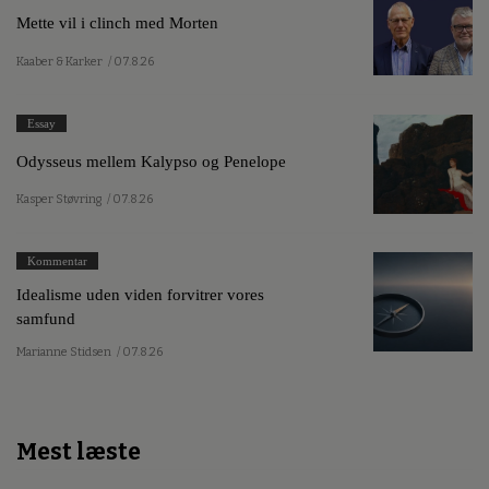
Mette vil i clinch med Morten
Kaaber & Karker
/ 07.8.26
Essay
Odysseus mellem Kalypso og Penelope
Kasper Støvring
/ 07.8.26
Kommentar
Idealisme uden viden forvitrer vores
samfund
Marianne Stidsen
/ 07.8.26
Mest læste