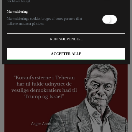
der bliver besøgt.
mundheld, som præger mediernes indstilling til
Israels og USA's krig mod præstestyret i Iran. Mediernes
Markedsføring
hysteriske had til præsident Trump blænder
Markedsførings cookies bruges af vores partnere til at
målrette annoncer på siden.
fuldstændig for fornuft og omtanke og forhindrer dem
i at se det gennembrud for varig fred i Mellemøsten,
KUN NØDVENDIGE
som ville være resultatet af korandiktaturets
kapitulation.
ACCEPTER ALLE