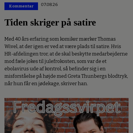
07.08.26
Kommentar
Premium
Tiden skriger på satire
Med 40 års erfaring som komiker mærker Thomas
Wivel, at der igen er ved at være plads til satire. Hvis
HR-afdelingen tror, at de skal beskytte medarbejderne
mod fæle jokes til julefrokosten, som var de et
ebolavirus ude af kontrol, så befinder sig i en
misforståelse på højde med Greta Thunbergs blodtryk,
når hun får en jødekage, skriver han.