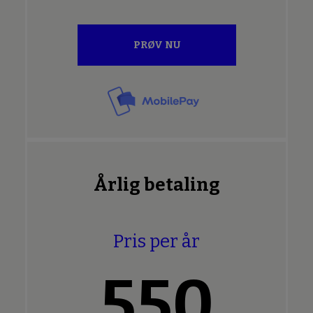
PRØV NU
Årlig betaling
Pris per år
550