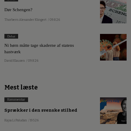
Dør Schengen?
Thorbern Alexander Klingert
/ 09.8.26
Debat
Ni børn måtte tage skaderne af statens
hastværk
David Klausen
/ 09.8.26
Mest læste
Kommentar
Sprækker i den svenske stilhed
Kajsa Li Paludan
/ 19.5.26