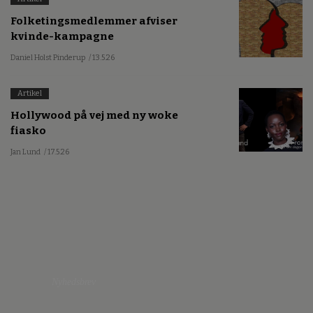
Folketingsmedlemmer afviser
kvinde-kampagne
Daniel Holst Pinderup
/ 13.5.26
Artikel
Hollywood på vej med ny woke
fiasko
Jan Lund
/ 17.5.26
Nyhedsbrev