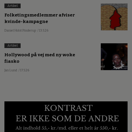
Artikel
Folketingsmedlemmer afviser
kvinde-kampagne
Daniel Holst Pinderup
/ 13.5.26
Artikel
Hollywood på vej med ny woke
fiasko
Jan Lund
/ 17.5.26