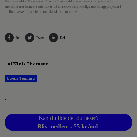
Den udskældte 'Baronen af Øresund' har skabt vrede på venstrefløjen ved i
anonymiseret form at sætte fokus på en række besynderlige udviklingsprojekter i
millionklassen finansieret med danske skattekroner.
Del
Tweet
Del
af Niels Thomsen
Ugens Tegning
-
Kan du lide det du læser?
Bliv medlem - 55 kr./md.