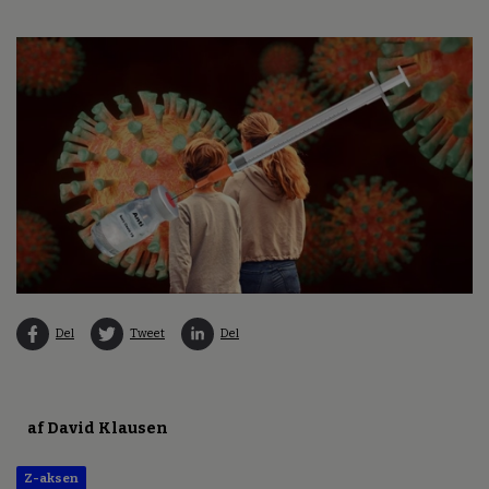
Del
Tweet
Del
af David Klausen
Z-aksen