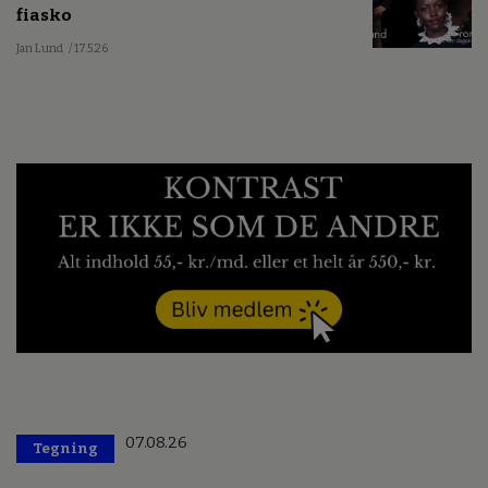
fiasko
Jan Lund
/ 17.5.26
07.08.26
Tegning