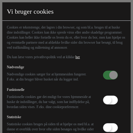
Vi bruger cookies
Cookies er tekststrenge, der lagres i din browser, og som bl.a. bruges til at huske
dine indstillinger. Cookies kan ikke sprede virus eller andre skadelige programmer.
Cookies kan heller ikke fortælle os hvem du er, eller hvor du bor, men kan hjælpe os
og eventuelle partnere med at afdække hvilke sider din browser har besøgt, til brug
ved trafikmåling og målretning af annoncer.
Du kan læse vores privatlivspolitik ved at klikke
her
Nødvendige
Nødvendige cookies sørger for at hjemmesiden fungerer.
F.eks. at din bruger bliver husket når du logger ind.
Funktionelle
01.06.26
Kommentar
Premium
Funktionelle cookies gør det muligt for vores hjemmeside at
huske de indstillinger, du har valgt, som har indflydelse på,
hvordan siden vises. F.eks. dine cookiepræferencer.
Succes er en god ting, men...
Statistiske
Statistiske cookies bruges på siden til at hjælpe os med bl.a. at
..andres fiasko er nu heller ikke at foragte. Et gammelt
danne et overblik over hvor ofte siden besøges og hvilke sider