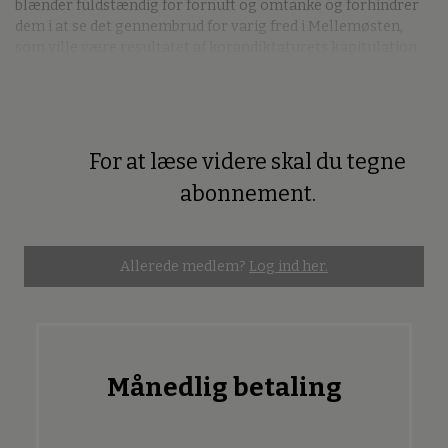
blænder fuldstændig for fornuft og omtanke og forhindrer
dem i at se det gennembrud for varig fred i Mellemøsten,
som ville være resultatet af korandiktaturets kapitulation.
For at læse videre skal du tegne
Premium
abonnement.
Allerede medlem?
Log ind her.
Månedlig betaling