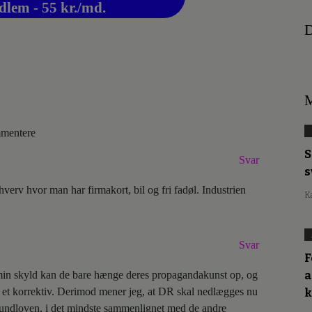
dlem - 55 kr./md.
D
M
ommentere
S
Svar
s
hverv hvor man har firmakort, bil og fri fadøl. Industrien
K
Svar
F
a
r min skyld kan de bare hænge deres propagandakunst op, og
re et korrektiv. Derimod mener jeg, at DR skal nedlægges nu
grundloven, i det mindste sammenlignet med de andre