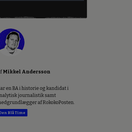
f
Mikkel Andersson
ar en BA i historie og kandidat i
nalytisk journalistik samt
edgrundlægger af RokokoPosten.
Den Blå Time