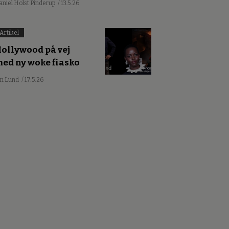
aniel Holst Pinderup
/ 13.5.26
Artikel
ollywood på vej
ed ny woke fiasko
an Lund
/ 17.5.26