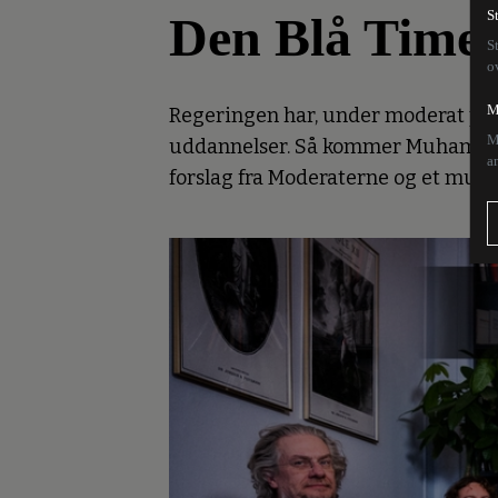
Den Blå Time:
S
S
o
M
Regeringen har, under moderat poli
M
uddannelser. Så kommer Muhammed-t
a
forslag fra Moderaterne og et muli