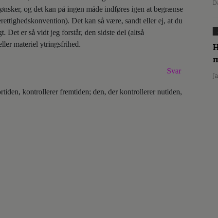
D
 ønsker, og det kan på ingen måde indføres igen at begrænse
ettighedskonvention). Det kan så være, sandt eller ej, at du
. Det er så vidt jeg forstår, den sidste del (altså
eller materiel ytringsfrihed.
H
m
Svar
J
rtiden, kontrollerer fremtiden; den, der kontrollerer nutiden,