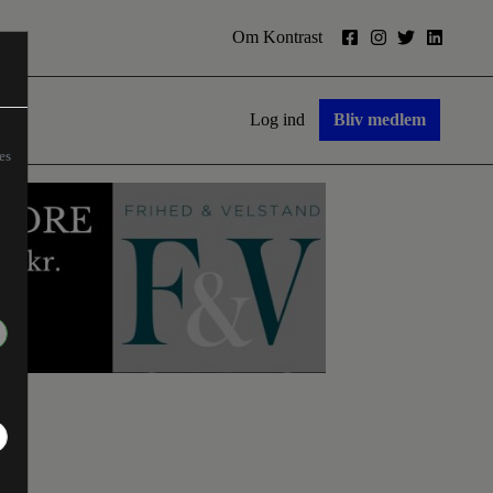
Om Kontrast
Log ind
Bliv medlem
es