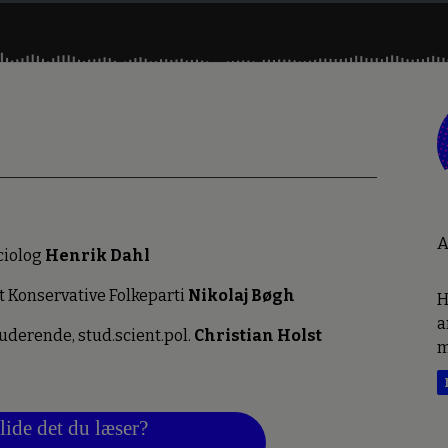
A
ciolog
Henrik Dahl
 Konservative Folkeparti
Nikolaj Bøgh
H
a
uderende, stud.scient.pol.
Christian Holst
m
lide det du læser?