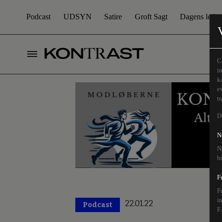
Podcast
UDSYN
Satire
Groft Sagt
Dagens leder
C
i
k
e
t
D
N
N
b
F
F
i
22.01.22
Podcast
F