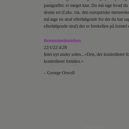
paragraffer, er meget klar. Du må sige hvad du
denne ret (f.eks. via. den europæiske mennesker
må tage en straf efterfølgende for det du har sagt
efterfølgende straf) der er forskellen på formel 
thomasmartinnielsen
22/1/22 4:28
Intet nyt under solen...»Den, der kontrollerer fo
kontrollerer fortiden.«
– George Orwell
Nyhedsbrev