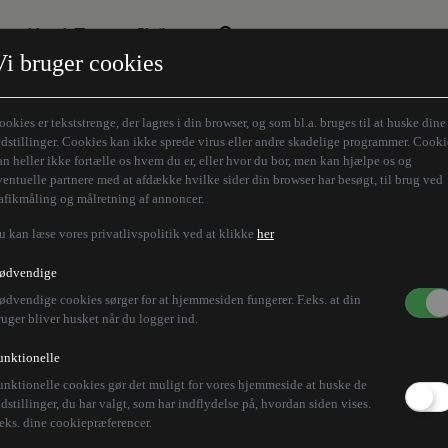
Aktuelt Tema
Skribenter
Vi bruger cookies
Den borgelige brille
Alle vores skribenter
Remigration
Modløberne
ookies er tekststrenge, der lagres i din browser, og som bl.a. bruges til at huske dine
Humaniora forfra
Z-aksen
ndstillinger. Cookies kan ikke sprede virus eller andre skadelige programmer. Cooki
an heller ikke fortælle os hvem du er, eller hvor du bor, men kan hjælpe os og
Store Danskere
ventuelle partnere med at afdække hvilke sider din browser har besøgt, til brug ved
rafikmåling og målretning af annoncer.
u kan læse vores privatlivspolitik ved at klikke
her
ødvendige
ødvendige cookies sørger for at hjemmesiden fungerer. F.eks. at din
ruger bliver husket når du logger ind.
unktionelle
unktionelle cookies gør det muligt for vores hjemmeside at huske de
ndstillinger, du har valgt, som har indflydelse på, hvordan siden vises.
.eks. dine cookiepræferencer.