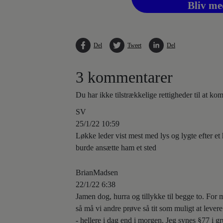
Bliv me
Del
Tweet
Del
3 kommentarer
Du har ikke tilstrækkelige rettigheder til at k
SV
25/1/22 10:59
Løkke leder vist mest med lys og lygte efter et 
burde ansætte ham et sted
BrianMadsen
22/1/22 6:38
Jamen dog, hurra og tillykke til begge to. Fo
så må vi andre prøve så tit som muligt at leve
- hellere i dag end i morgen. Jeg synes §77 i 