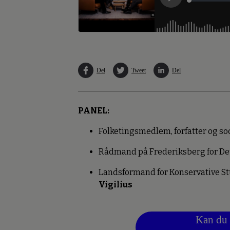
Del
Tweet
Del
PANEL:
Folketingsmedlem, forfatter og so
Rådmand på Frederiksberg for Det
Landsformand for Konservative St
Vigilius
Kan du 