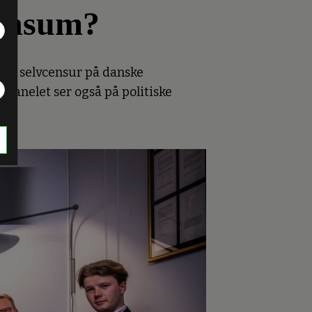
pensum?
d og selvcensur på danske
anelet ser også på politiske