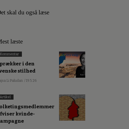
et skal du også læse
est læste
Kommentar
prækker i den
venske stilhed
ajsa Li Paludan
/ 19.5.26
Artikel
olketingsmedlemmer
fviser kvinde-
kampagne