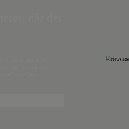
teret, når der
,
og få nyt fra det borgerlige
r, debatter, anmeldelser og
tilbud fra Kontrast.