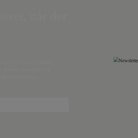
teret, når der
,
og få nyt fra det borgerlige
r, debatter, anmeldelser og
tilbud fra Kontrast.