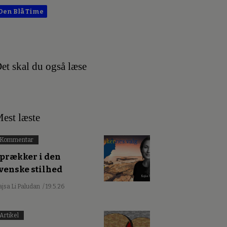
Den Blå Time
et skal du også læse
est læste
Kommentar
prækker i den
venske stilhed
ajsa Li Paludan
/ 19.5.26
Artikel