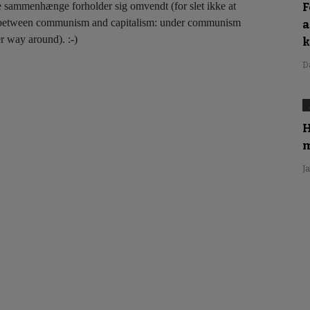
dre sammenhænge forholder sig omvendt (for slet ikke at
F
e between communism and capitalism: under communism
a
er way around). :-)
D
H
m
J