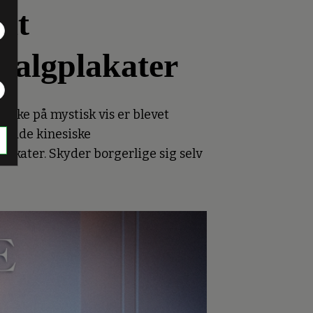
mt
valgplakater
ikke på mystisk vis er blevet
at både kinesiske
kater. Skyder borgerlige sig selv