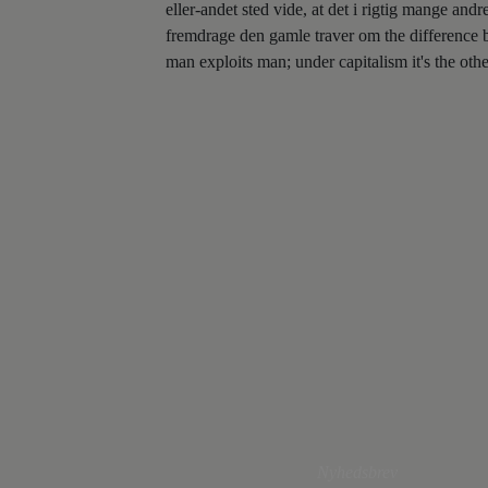
eller-andet sted vide, at det i rigtig mange an
fremdrage den gamle traver om the differenc
man exploits man; under capitalism it's the oth
Nyhedsbrev