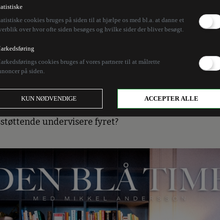
 Rigsret med mink sa
tatistiske
tatistiske cookies bruges på siden til at hjælpe os med bl.a. at danne et
verblik over hvor ofte siden besøges og hvilke sider der bliver besøgt.
g kinesere, der hader 
arkedsføring
arkedsførings cookies bruges af vores partnere til at målrette
nnoncer på siden.
ulørte og artige sager frem i de interne sms'er, som 
er er det en storm i et glas vand? Og så ser det ud til, 
KUN NØDVENDIGE
ACCEPTER ALLE
viser på statskundskab støtter hærværk mod valgpla
støttende undervisere fyret?