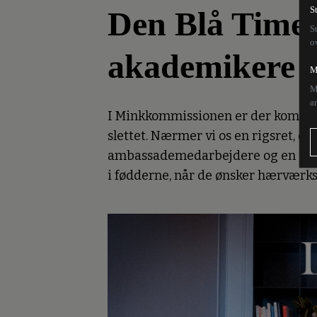
Den Blå Time:
S
S
o
akademikere o
M
M
a
I Minkkommissionen er der kommet k
slettet. Nærmer vi os en rigsret, ell
ambassademedarbejdere og en under
i fødderne, når de ønsker hærværks