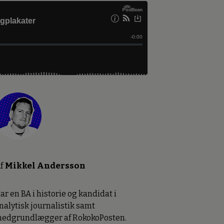
f
Mikkel Andersson
ar en BA i historie og kandidat i
nalytisk journalistik samt
edgrundlægger af RokokoPosten.