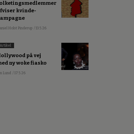
olketingsmedlemmer
fviser kvinde-
kampagne
aniel Holst Pinderup
/ 13.5.26
Artikel
ollywood på vej
ed ny woke fiasko
an Lund
/ 17.5.26