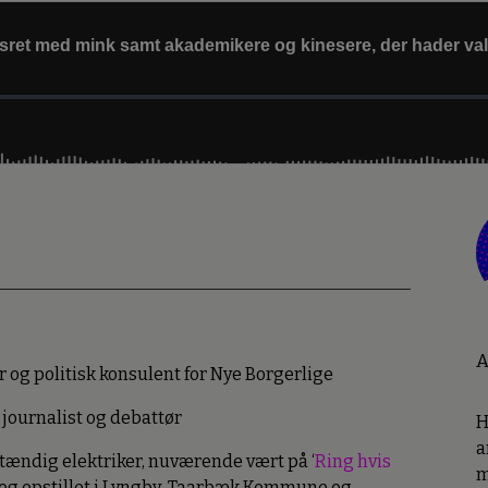
A
ter og politisk konsulent for Nye Borgerlige
 journalist og debattør
H
a
ændig elektriker, nuværende vært på ‘
Ring hvis
m
 og opstillet i Lyngby-Taarbæk Kommune og