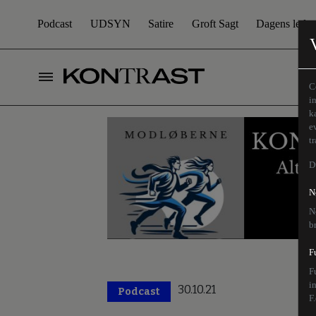
Podcast
UDSYN
Satire
Groft Sagt
Dagens leder
C
i
k
e
t
D
N
N
b
F
F
i
30.10.21
Podcast
F