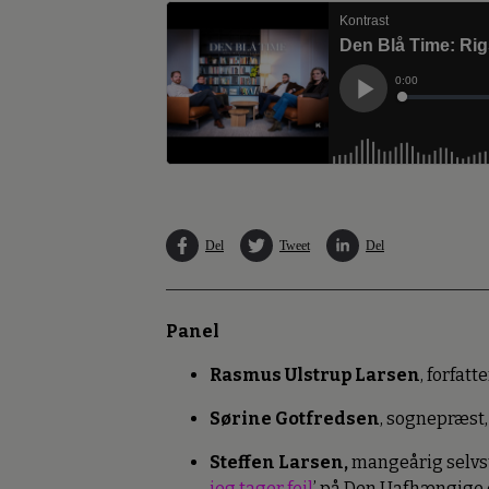
Del
Tweet
Del
Panel
Rasmus Ulstrup Larsen
, forfat
Sørine Gotfredsen
, sognepræst,
Steffen Larsen,
mangeårig selvst
jeg tager fejl
’ på Den Uafhængige