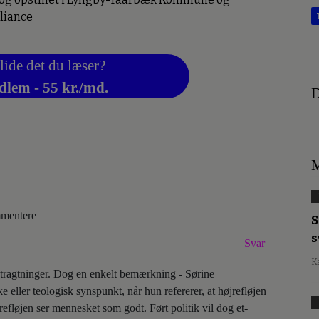
liance
lide det du læser?
dlem - 55 kr./md.
D
M
ommentere
S
s
Svar
K
tragtninger. Dog en enkelt bemærkning - Sørine
ke eller teologisk synspunkt, når hun refererer, at højrefløjen
fløjen ser mennesket som godt. Ført politik vil dog et-