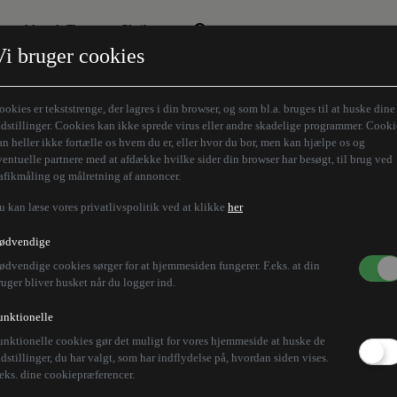
Aktuelt Tema
Skribenter
Vi bruger cookies
Den borgelige brille
Alle vores skribenter
Remigration
Modløberne
ookies er tekststrenge, der lagres i din browser, og som bl.a. bruges til at huske dine
Humaniora forfra
Z-aksen
ndstillinger. Cookies kan ikke sprede virus eller andre skadelige programmer. Cooki
an heller ikke fortælle os hvem du er, eller hvor du bor, men kan hjælpe os og
Store Danskere
ventuelle partnere med at afdække hvilke sider din browser har besøgt, til brug ved
rafikmåling og målretning af annoncer.
u kan læse vores privatlivspolitik ved at klikke
her
ødvendige
ødvendige cookies sørger for at hjemmesiden fungerer. F.eks. at din
ruger bliver husket når du logger ind.
unktionelle
unktionelle cookies gør det muligt for vores hjemmeside at huske de
ndstillinger, du har valgt, som har indflydelse på, hvordan siden vises.
.eks. dine cookiepræferencer.