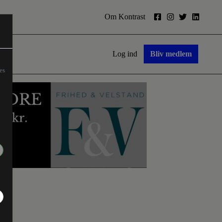
Om Kontrast
Log ind
Bliv medlem
es