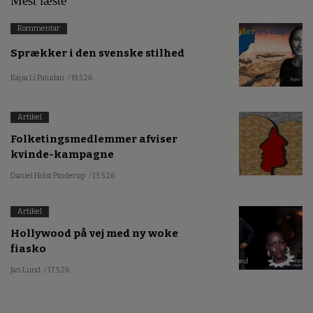
Mest læste
Kommentar
Sprækker i den svenske stilhed
Kajsa Li Paludan
/ 19.5.26
Artikel
Folketingsmedlemmer afviser
kvinde-kampagne
Daniel Holst Pinderup
/ 13.5.26
Artikel
Hollywood på vej med ny woke
fiasko
Jan Lund
/ 17.5.26