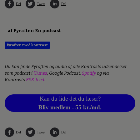
Del
Tweet
Del
af Fyraften En podcast
fyraften med kontrast
Du kan finde Fyraften og audio af alle Kontrasts udsendelser
som podcast i
iTunes
, Google Podcast,
Spotify
og via
Kontrasts
RSS-feed
.
Kan du lide det du læser?
Bliv medlem - 55 kr./md.
Del
Tweet
Del