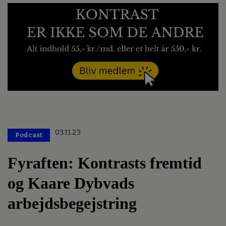
03.11.23
Podcast
Fyraften: Kontrasts fremtid
og Kaare Dybvads
arbejdsbegejstring