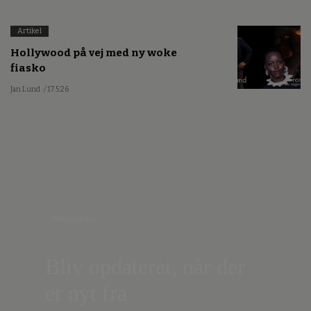
Artikel
Hollywood på vej med ny woke
fiasko
Jan Lund
/ 17.5.26
Nyhedsbrev
Bliv opdateret, når der
er nyt fra