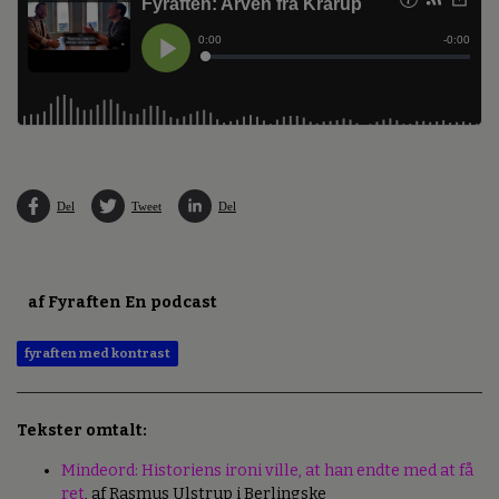
Del
Tweet
Del
af Fyraften En podcast
fyraften med kontrast
Tekster omtalt:
Mindeord: Historiens ironi ville, at han endte med at få
ret
, af Rasmus Ulstrup i Berlingske