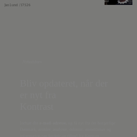
Jan Lund
/ 17.5.26
Nyhedsbrev
Bliv opdateret, når der
er nyt fra
Kontrast
Indtast din
e-mail-adresse,
og få nyt fra det borgerlige
Danmark, artikler, analyser, debatter, anmeldelser og
information om fordele og tilbud fra Kontrast.