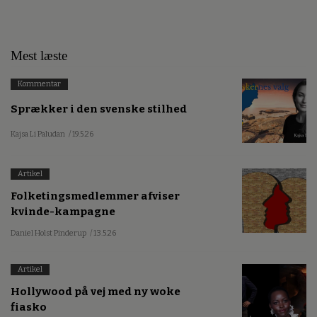
Mest læste
Kommentar
Sprækker i den svenske stilhed
Kajsa Li Paludan
/ 19.5.26
Artikel
Folketingsmedlemmer afviser
kvinde-kampagne
Daniel Holst Pinderup
/ 13.5.26
Artikel
Hollywood på vej med ny woke
fiasko