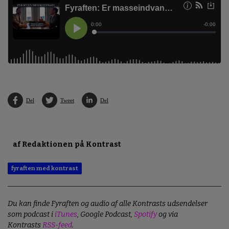
Del
Tweet
Del
af Redaktionen på Kontrast
fyraften med kontrast
Du kan finde Fyraften og audio af alle Kontrasts udsendelser
som podcast i
iTunes
, Google Podcast,
Spotify
og via
Kontrasts
RSS-feed
.