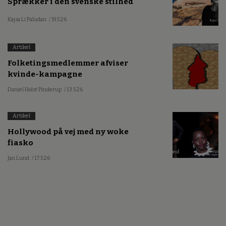
Sprækker i den svenske stilhed
Kajsa Li Paludan
/ 19.5.26
Artikel
Folketingsmedlemmer afviser
kvinde-kampagne
Daniel Holst Pinderup
/ 13.5.26
Artikel
Hollywood på vej med ny woke
fiasko
Jan Lund
/ 17.5.26