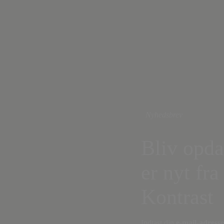
Nyhedsbrev
Bliv opda
er nyt fra
Kontrast
Indtast din
e-mail-adresse