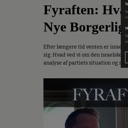
Fyraften: Hvad
S
S
o
Nye Borgerlig
M
M
a
Efter længere tid venten er israel
sig. Hvad ved vi om den israelske 
analyse af partiets situation og mu