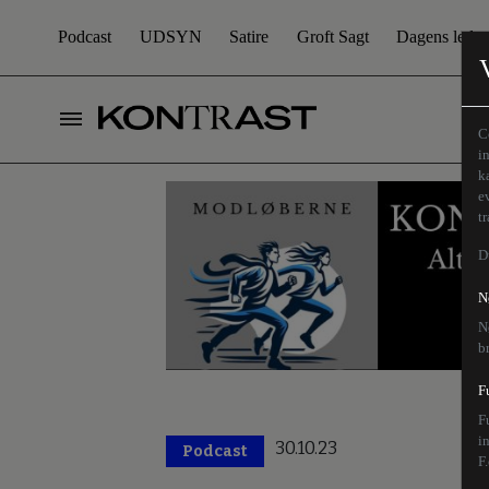
Podcast
UDSYN
Satire
Groft Sagt
Dagens leder
C
i
k
e
t
D
N
N
b
F
F
i
30.10.23
Podcast
F