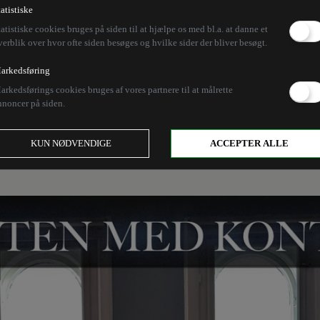
 planlægger Israel i 
tatistiske
tatistiske cookies bruges på siden til at hjælpe os med bl.a. at danne et
verblik over hvor ofte siden besøges og hvilke sider der bliver besøgt.
e en fremtid?
arkedsføring
arkedsførings cookies bruges af vores partnere til at målrette
nnoncer på siden.
ske styrker rykket ind i Gaza, om end i noget mindre 
plan? Og så havde Nye Borgerlige landsmøde i weekend
KUN NØDVENDIGE
ACCEPTER ALLE
ligheder.