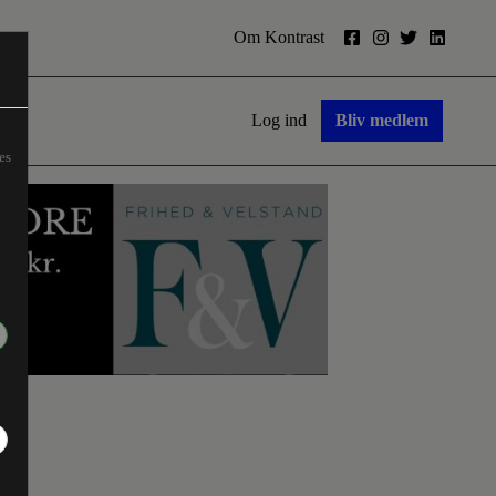
Om Kontrast
Log ind
Bliv medlem
es