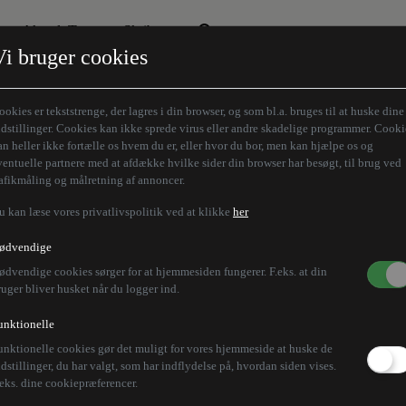
Aktuelt Tema
Skribenter
Vi bruger cookies
Den borgelige brille
Alle vores skribenter
Remigration
Modløberne
ookies er tekststrenge, der lagres i din browser, og som bl.a. bruges til at huske dine
Humaniora forfra
Z-aksen
ndstillinger. Cookies kan ikke sprede virus eller andre skadelige programmer. Cooki
an heller ikke fortælle os hvem du er, eller hvor du bor, men kan hjælpe os og
Store Danskere
ventuelle partnere med at afdække hvilke sider din browser har besøgt, til brug ved
rafikmåling og målretning af annoncer.
u kan læse vores privatlivspolitik ved at klikke
her
ødvendige
ødvendige cookies sørger for at hjemmesiden fungerer. F.eks. at din
ruger bliver husket når du logger ind.
unktionelle
unktionelle cookies gør det muligt for vores hjemmeside at huske de
ndstillinger, du har valgt, som har indflydelse på, hvordan siden vises.
.eks. dine cookiepræferencer.