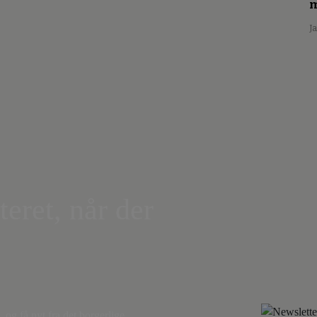
m
J
teret, når der
,
og få nyt fra det borgerlige