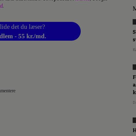
ed
.
M
lide det du læser?
S
dlem - 55 kr./md.
s
K
F
a
ommentere
D
H