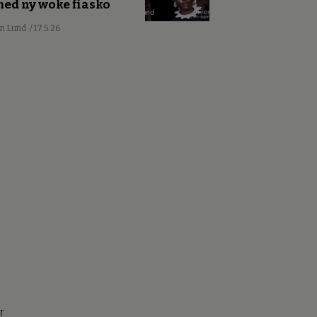
ed ny woke fiasko
an Lund
/ 17.5.26