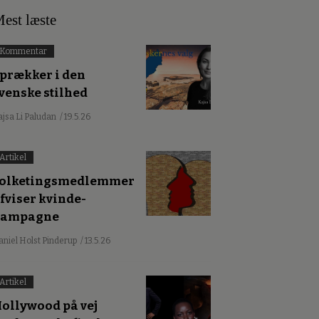
est læste
Kommentar
prækker i den
venske stilhed
ajsa Li Paludan
/ 19.5.26
Artikel
olketingsmedlemmer
fviser kvinde-
kampagne
aniel Holst Pinderup
/ 13.5.26
Artikel
ollywood på vej