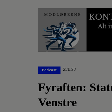
21.11.23
Podcast
Fyraften: Stat
Venstre