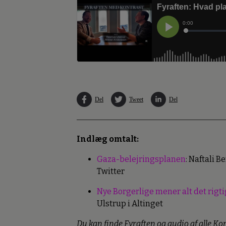
Del
Tweet
Del
Indlæg omtalt:
Gaza-belejringsplanen
: Naftali B
Twitter
Nye Borgerlige mener alt det rigti
Ulstrup i Altinget
Du kan finde Fyraften og audio af alle K