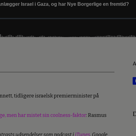
A
ennett, tidligere israelsk premierminister på
D
ge, men har mistet sin coolness-faktor
: Rasmus
ontrasts udsendelser som podcast i
iTunes
, Google