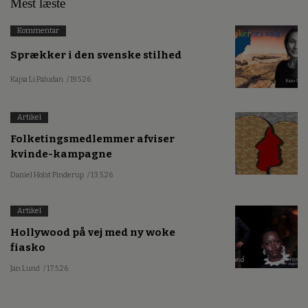
Mest læste
Kommentar
Sprækker i den svenske stilhed
Kajsa Li Paludan
/ 19.5.26
Artikel
Folketingsmedlemmer afviser
kvinde-kampagne
Daniel Holst Pinderup
/ 13.5.26
Artikel
Hollywood på vej med ny woke
fiasko
Jan Lund
/ 17.5.26