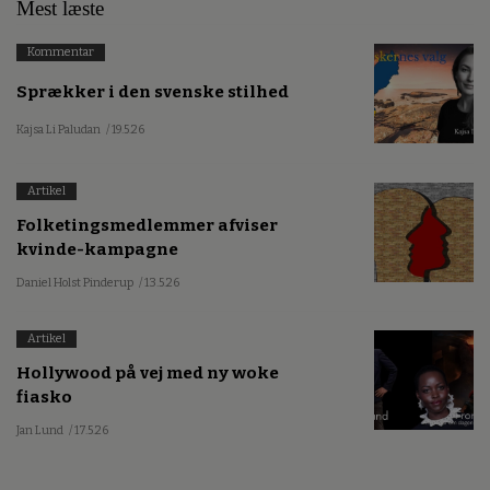
Mest læste
Kommentar
Sprækker i den svenske stilhed
Kajsa Li Paludan
/ 19.5.26
Artikel
Folketingsmedlemmer afviser
kvinde-kampagne
Daniel Holst Pinderup
/ 13.5.26
Artikel
Hollywood på vej med ny woke
fiasko
Jan Lund
/ 17.5.26