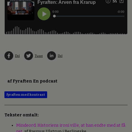
Del
Tweet
Del
af Fyraften En podcast
fyraften med kontrast
Tekster omtalt:
Mindeord: Historiens ironi ville, at han endte med at få
ret
, af Rasmus Ulstrup i Berlingske