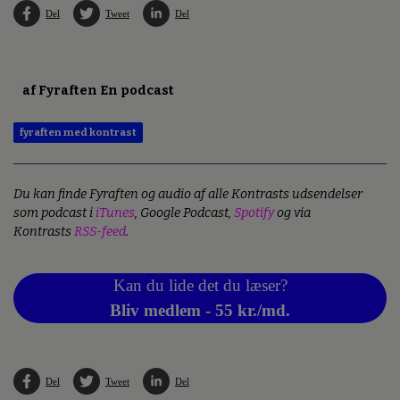
Del
Tweet
Del
af Fyraften En podcast
fyraften med kontrast
Du kan finde Fyraften og audio af alle Kontrasts udsendelser
som podcast i
iTunes
, Google Podcast,
Spotify
og via
Kontrasts
RSS-feed
.
Kan du lide det du læser?
Bliv medlem - 55 kr./md.
Del
Tweet
Del