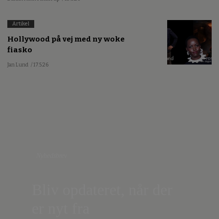
Artikel
Hollywood på vej med ny woke
fiasko
Jan Lund
/ 17.5.26
Nyhedsbrev
Bliv opdateret, når der
er nyt fra