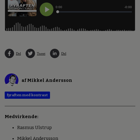
Del
Tweet
Del
af Mikkel Andersson
fyraften med kontrast
Medvirkende:
Rasmus Ulstrup
Mikkel Anderssson