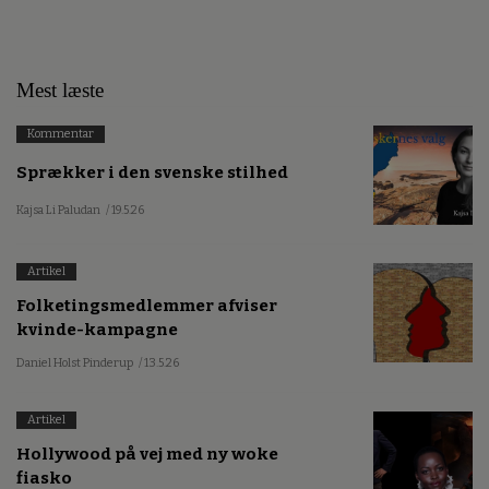
Mest læste
Kommentar
Sprækker i den svenske stilhed
Kajsa Li Paludan
/ 19.5.26
Artikel
Folketingsmedlemmer afviser
kvinde-kampagne
Daniel Holst Pinderup
/ 13.5.26
Artikel
Hollywood på vej med ny woke
fiasko