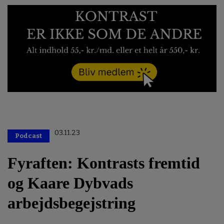
03.11.23
Podcast
Fyraften: Kontrasts fremtid
og Kaare Dybvads
arbejdsbegejstring