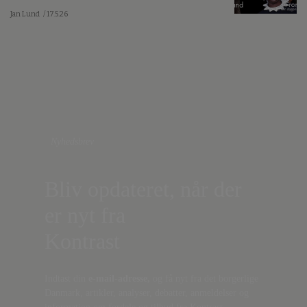
Jan Lund
/ 17.5.26
Nyhedsbrev
Bliv opdateret, når der
er nyt fra
Kontrast
Indtast din
e-mail-adresse,
og få nyt fra det borgerlige
Danmark, artikler, analyser, debatter, anmeldelser og
information om fordele og tilbud fra Kontrast.