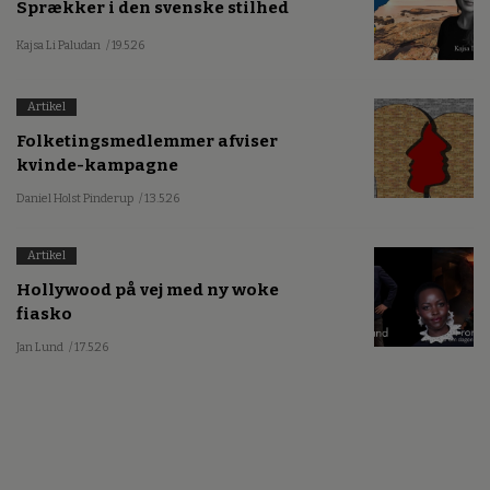
Sprækker i den svenske stilhed
Kajsa Li Paludan
/ 19.5.26
Artikel
Folketingsmedlemmer afviser
kvinde-kampagne
Daniel Holst Pinderup
/ 13.5.26
Artikel
Hollywood på vej med ny woke
fiasko
Jan Lund
/ 17.5.26