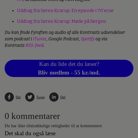
Uddrag fra Søren Krarup: En episode i 70’erne
Uddrag fra Søren Krarup: Møde på færgen
Du kan finde Fyraften og audio af alle Kontrasts udsendelser
som podcast i
iTunes
, Google Podcast,
Spotify
og via
Kontrasts
RSS-feed
.
Kan du lide det du læser?
Bliv medlem - 55 kr./md.
Del
Tweet
Del
0 kommentarer
Du har ikke tilstrækkelige rettigheder til at kommentere
Det skal du også læse