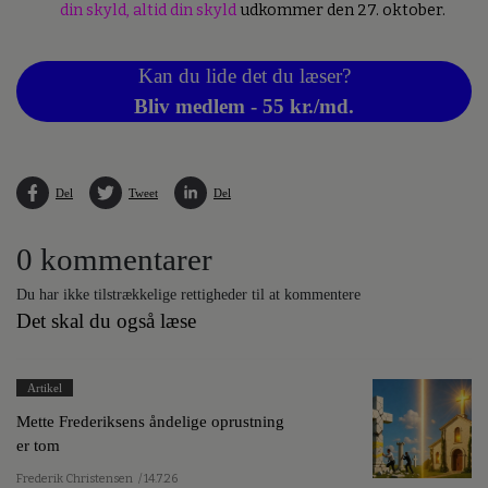
din skyld, altid din skyld
udkommer den 27. oktober.
Kan du lide det du læser?
Bliv medlem - 55 kr./md.
Del
Tweet
Del
0 kommentarer
Du har ikke tilstrækkelige rettigheder til at kommentere
Det skal du også læse
Artikel
Mette Frederiksens åndelige oprustning
er tom
Frederik Christensen
/ 14.7.26