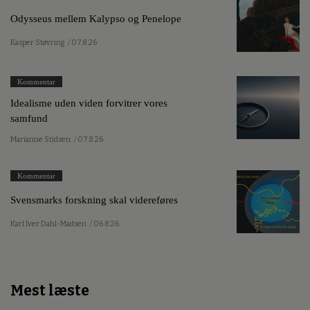
Odysseus mellem Kalypso og Penelope
Kasper Støvring
/ 07.8.26
Kommentar
Idealisme uden viden forvitrer vores
samfund
Marianne Stidsen
/ 07.8.26
Kommentar
Svensmarks forskning skal videreføres
Karl Iver Dahl-Madsen
/ 06.8.26
Mest læste