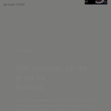
Jan Lund
/ 17.5.26
Nyhedsbrev
Bliv opdateret, når der
er nyt fra
Kontrast
Indtast din
e-mail-adresse,
og få nyt fra det borgerlige
Danmark, artikler, analyser, debatter, anmeldelser og
information om fordele og tilbud fra Kontrast.