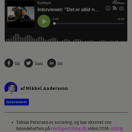
Del
Tweet
Del
af Mikkel Andersson
Interviewet
Tobias Petersen er sociolog, og har skrevet om
kønsdebatten på
reelligestilling.dk
siden 2014.
Aldrig