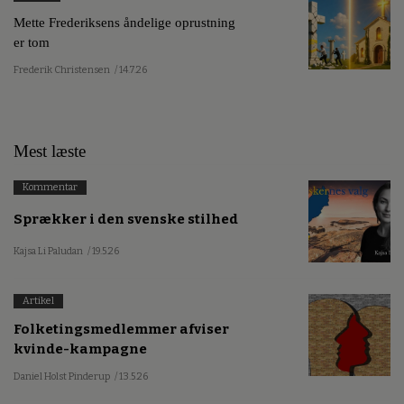
Mette Frederiksens åndelige oprustning
er tom
Frederik Christensen
/ 14.7.26
Mest læste
Kommentar
Sprækker i den svenske stilhed
Kajsa Li Paludan
/ 19.5.26
Artikel
Folketingsmedlemmer afviser
kvinde-kampagne
Daniel Holst Pinderup
/ 13.5.26