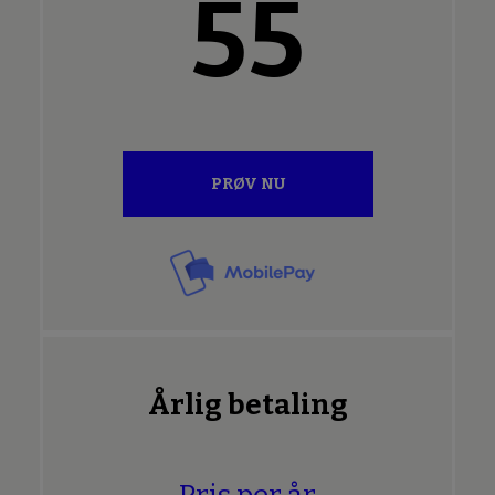
55
PRØV NU
Årlig betaling