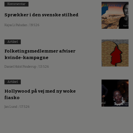
Kommentar
Sprækker i den svenske stilhed
Kajsa Li Paludan
/ 19.5.26
Artikel
Folketingsmedlemmer afviser
kvinde-kampagne
Daniel Holst Pinderup
/ 13.5.26
Artikel
Hollywood på vej med ny woke
fiasko
Jan Lund
/ 17.5.26