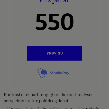
Pris per år
550
PRØV NU
Kontrast er et uafhængigt medie med analyser,
perspektiv, kultur, politik og debat.
Vi giver dig borgerlig journalistik uden det blegrøde skær,