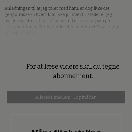
Anledningen til at jeg taler med ham, er dog ikke det
geopolitiske - i hvert fald ikke primært. I stedet er jeg
nysgerrig efter at forstå hans kulturkritik og syn på
kristendommen. Dreher er kristen med stort K og lægger
ikke skjul på det.
For at læse videre skal du tegne
Premium
abonnement.
Allerede medlem?
Log ind her.