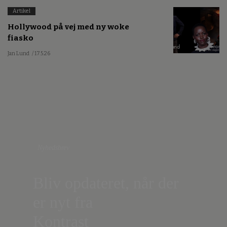
Artikel
Hollywood på vej med ny woke
fiasko
Jan Lund
/ 17.5.26
Nyhedsbrev
Bliv opdateret, når der
er nyt fra
Kontrast