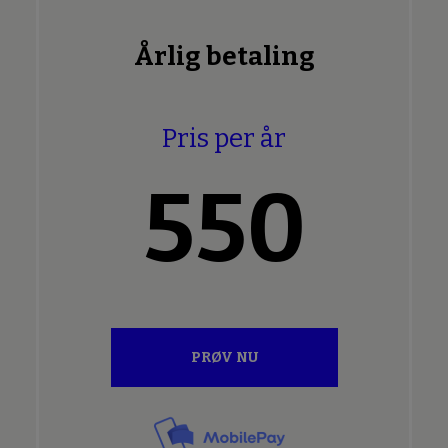
Årlig betaling
Pris per år
550
PRØV NU