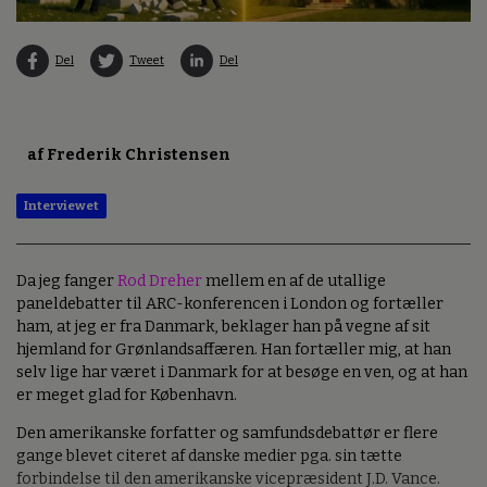
Del
Tweet
Del
af Frederik Christensen
Interviewet
Da jeg fanger
Rod Dreher
mellem en af de utallige
paneldebatter til ARC-konferencen i London og fortæller
ham, at jeg er fra Danmark, beklager han på vegne af sit
hjemland for Grønlandsaffæren. Han fortæller mig, at han
selv lige har været i Danmark for at besøge en ven, og at han
er meget glad for København.
Den amerikanske forfatter og samfundsdebattør er flere
gange blevet citeret af danske medier pga. sin tætte
forbindelse til den amerikanske vicepræsident J.D. Vance.