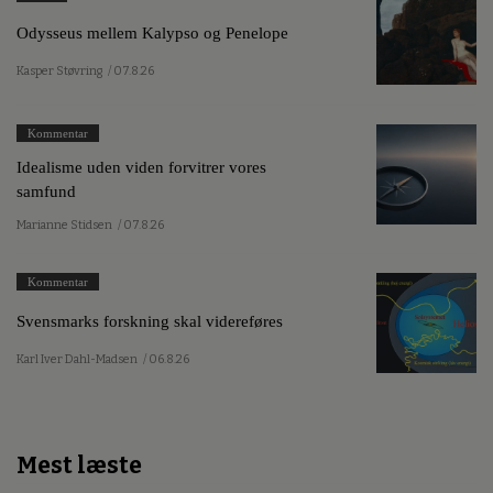
Odysseus mellem Kalypso og Penelope
Kasper Støvring
/ 07.8.26
Kommentar
Idealisme uden viden forvitrer vores
samfund
Marianne Stidsen
/ 07.8.26
Kommentar
Svensmarks forskning skal videreføres
Karl Iver Dahl-Madsen
/ 06.8.26
Mest læste