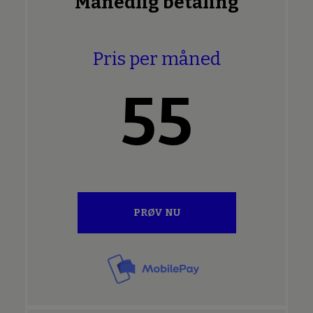
Månedlig betaling
Pris per måned
55
PRØV NU