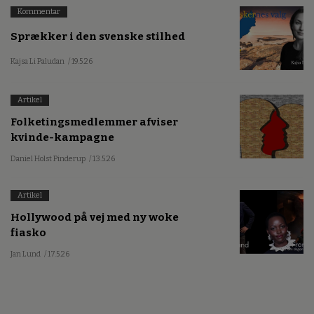
Kommentar
Sprækker i den svenske stilhed
Kajsa Li Paludan
/ 19.5.26
Artikel
Folketingsmedlemmer afviser
kvinde-kampagne
Daniel Holst Pinderup
/ 13.5.26
Artikel
Hollywood på vej med ny woke
fiasko
Jan Lund
/ 17.5.26