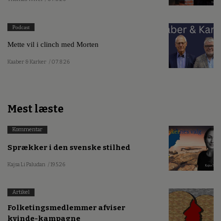
Podcast
Mette vil i clinch med Morten
Kaaber & Karker
/ 07.8.26
Mest læste
Kommentar
Sprækker i den svenske stilhed
Kajsa Li Paludan
/ 19.5.26
Artikel
Folketingsmedlemmer afviser
kvinde-kampagne