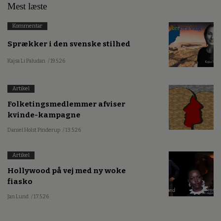
Mest læste
Kommentar
Sprækker i den svenske stilhed
Kajsa Li Paludan
/ 19.5.26
Artikel
Folketingsmedlemmer afviser
kvinde-kampagne
Daniel Holst Pinderup
/ 13.5.26
Artikel
Hollywood på vej med ny woke
fiasko
Jan Lund
/ 17.5.26