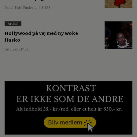
Daniel Holst Pinderup
/ 13.5.26
Artikel
Hollywood på vej med ny woke
fiasko
Jan Lund
/ 17.5.26