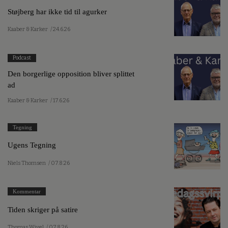
Støjberg har ikke tid til agurker
Kaaber & Karker
/ 24.6.26
Podcast
Den borgerlige opposition bliver splittet
ad
Kaaber & Karker
/ 17.6.26
Tegning
Ugens Tegning
Niels Thomsen
/ 07.8.26
Kommentar
Tiden skriger på satire
Thomas Wivel
/ 07.8.26