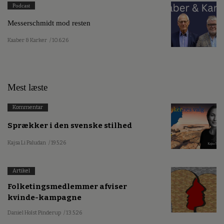
Podcast
Messerschmidt mod resten
Kaaber & Karker
/ 10.6.26
Mest læste
Kommentar
Sprækker i den svenske stilhed
Kajsa Li Paludan
/ 19.5.26
Artikel
Folketingsmedlemmer afviser
kvinde-kampagne
Daniel Holst Pinderup
/ 13.5.26