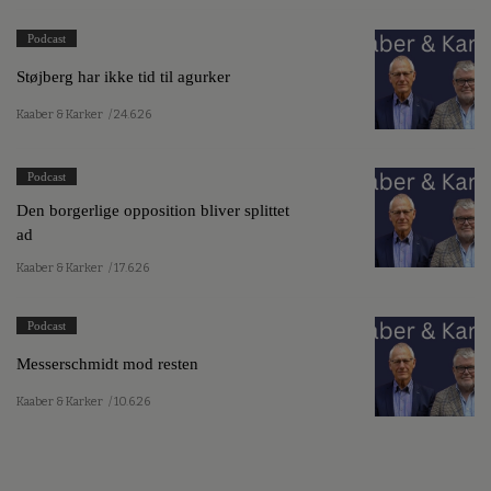
Podcast
Støjberg har ikke tid til agurker
Kaaber & Karker
/ 24.6.26
Podcast
Den borgerlige opposition bliver splittet
ad
Kaaber & Karker
/ 17.6.26
Podcast
Messerschmidt mod resten
Kaaber & Karker
/ 10.6.26