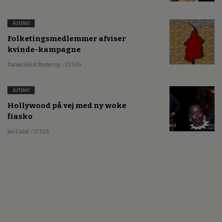
Artikel
Folketingsmedlemmer afviser
kvinde-kampagne
Daniel Holst Pinderup
/ 13.5.26
Artikel
Hollywood på vej med ny woke
fiasko
Jan Lund
/ 17.5.26