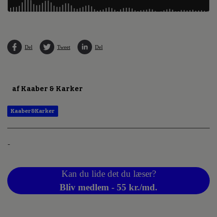
Del
Tweet
Del
af Kaaber & Karker
Kaaber&Karker
-
Kan du lide det du læser?
Bliv medlem - 55 kr./md.