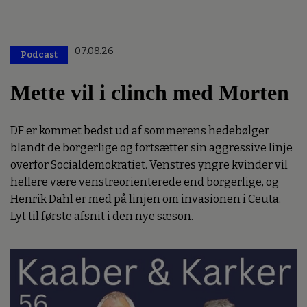
07.08.26
Podcast
Mette vil i clinch med Morten
DF er kommet bedst ud af sommerens hedebølger
blandt de borgerlige og fortsætter sin aggressive linje
overfor Socialdemokratiet. Venstres yngre kvinder vil
hellere være venstreorienterede end borgerlige, og
Henrik Dahl er med på linjen om invasionen i Ceuta.
Lyt til første afsnit i den nye sæson.