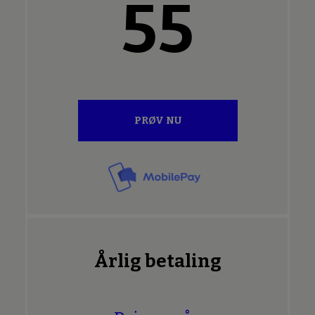
55
PRØV NU
Årlig betaling