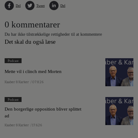
Del
Tweet
Del
0 kommentarer
Du har ikke tilstrækkelige rettigheder til at kommentere
Det skal du også læse
Podcast
Mette vil i clinch med Morten
Kaaber & Karker
/ 07.8.26
Podcast
Den borgerlige opposition bliver splittet
ad
Kaaber & Karker
/ 17.6.26