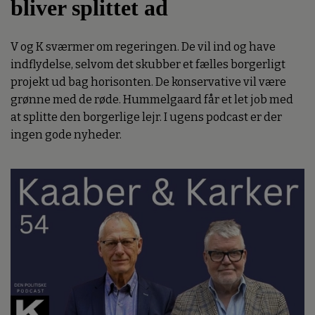
bliver splittet ad
V og K sværmer om regeringen. De vil ind og have
indflydelse, selvom det skubber et fælles borgerligt
projekt ud bag horisonten. De konservative vil være
grønne med de røde. Hummelgaard får et let job med
at splitte den borgerlige lejr. I ugens podcast er der
ingen gode nyheder.