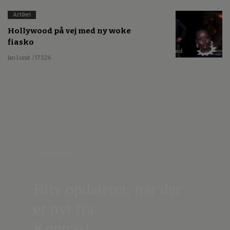
Artikel
Hollywood på vej med ny woke
fiasko
Jan Lund
/ 17.5.26
Nyhedsbrev
Bliv opdateret, når der
er nyt fra
Kontrast