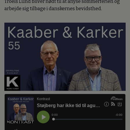
Troels Lund bliver nødt til at aflyse sommerferien og
arbejde sig tilbage i danskernes bevidsthed.