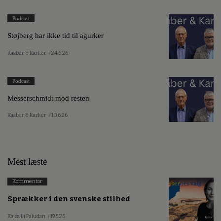
Podcast
Støjberg har ikke tid til agurker
Kaaber & Karker
/ 24.6.26
Podcast
Messerschmidt mod resten
Kaaber & Karker
/ 10.6.26
Mest læste
Kommentar
Sprækker i den svenske stilhed
Kajsa Li Paludan
/ 19.5.26