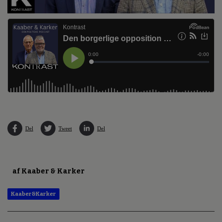
Del
Tweet
Del
af Kaaber & Karker
Kaaber&Karker