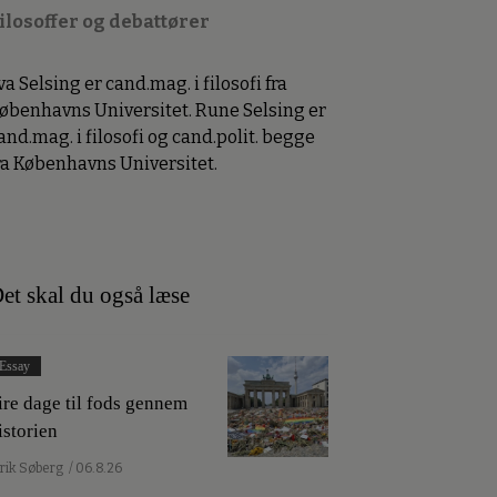
ilosoffer og debattører
va Selsing er cand.mag. i filosofi fra
øbenhavns Universitet. Rune Selsing er
and.mag. i filosofi og cand.polit. begge
ra Københavns Universitet.
et skal du også læse
Essay
ire dage til fods gennem
istorien
lrik Søberg
/ 06.8.26