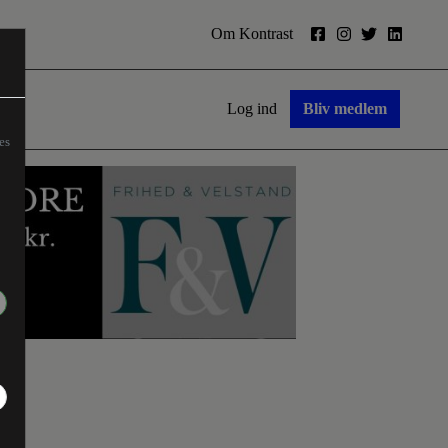
Om Kontrast
Log ind
Bliv medlem
es