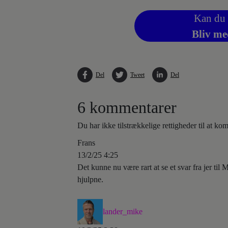
Kan du 
Bliv me
Del
Tweet
Del
6 kommentarer
Du har ikke tilstrækkelige rettigheder til at k
Frans
13/2/25 4:25
Det kunne nu være rart at se et svar fra jer til
hjulpne.
lander_mike