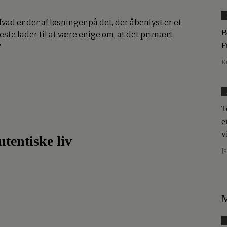
ad er der af løsninger på det, der åbenlyst er et
B
te lader til at være enige om, at det primært
F
?
K
T
e
v
utentiske liv
J
M