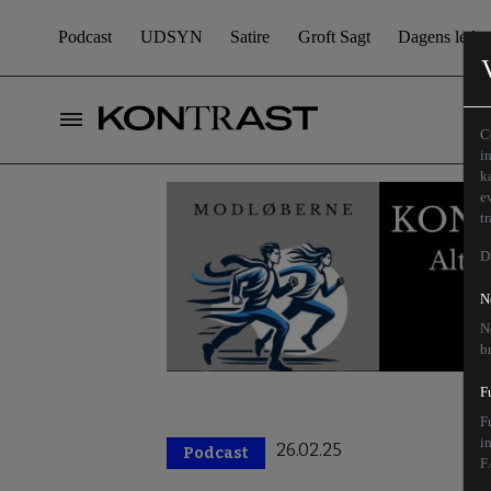
Podcast
UDSYN
Satire
Groft Sagt
Dagens leder
C
i
k
e
t
D
N
N
b
F
F
i
26.02.25
Podcast
F