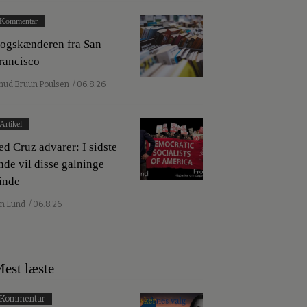
Kommentar
ogskænderen fra San
rancisco
nud Bruun Poulsen
/ 06.8.26
Artikel
ed Cruz advarer: I sidste
nde vil disse galninge
inde
an Lund
/ 06.8.26
est læste
Kommentar