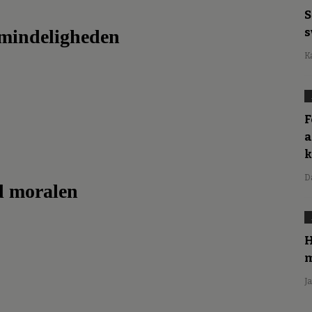
S
s
lmindeligheden
K
F
a
D
d moralen
H
m
J