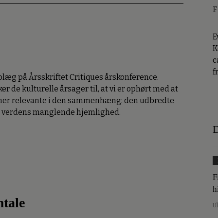
F
E
K
c
f
plæg på Årsskriftet Critiques årskonference.
r de kulturelle årsager til, at vi er ophørt med at
ommer relevante i den sammenhæng: den udbredte
e verdens manglende hjemlighed.
D
F
h
mtale
U