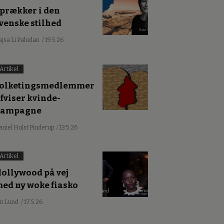
prækker i den
venske stilhed
ajsa Li Paludan
/ 19.5.26
Artikel
olketingsmedlemmer
fviser kvinde-
kampagne
aniel Holst Pinderup
/ 13.5.26
Artikel
ollywood på vej
ed ny woke fiasko
an Lund
/ 17.5.26