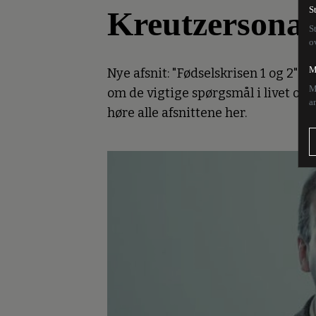
Kreutzersona
S
S
o
M
Nye afsnit: "Fødselskrisen 1 og 2". 
M
om de vigtige spørgsmål i livet og d
a
høre alle afsnittene her.