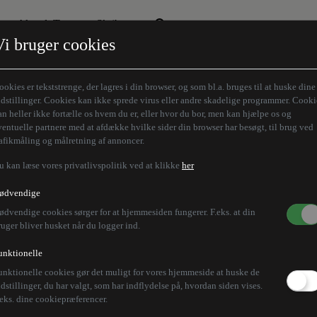
Aktuelt Tema
Skribenter
Vi bruger cookies
Den borgelige brille
Alle vores skribenter
Remigration
Modløberne
ookies er tekststrenge, der lagres i din browser, og som bl.a. bruges til at huske dine
Humaniora forfra
Z-aksen
ndstillinger. Cookies kan ikke sprede virus eller andre skadelige programmer. Cooki
an heller ikke fortælle os hvem du er, eller hvor du bor, men kan hjælpe os og
Store Danskere
ventuelle partnere med at afdække hvilke sider din browser har besøgt, til brug ved
rafikmåling og målretning af annoncer.
u kan læse vores privatlivspolitik ved at klikke
her
ødvendige
ødvendige cookies sørger for at hjemmesiden fungerer. F.eks. at din
ruger bliver husket når du logger ind.
unktionelle
unktionelle cookies gør det muligt for vores hjemmeside at huske de
ndstillinger, du har valgt, som har indflydelse på, hvordan siden vises.
.eks. dine cookiepræferencer.