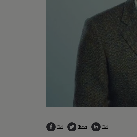
Del
Tweet
Del