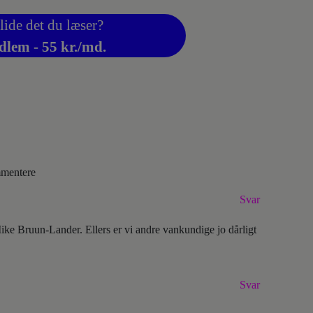
lide det du læser?
dlem - 55 kr./md.
ommentere
Svar
 Mike Bruun-Lander. Ellers er vi andre vankundige jo dårligt
Svar