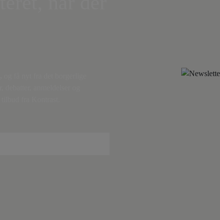
teret, når der
,
og få nyt fra det borgerlige
r, debatter, anmeldelser og
tilbud fra Kontrast.