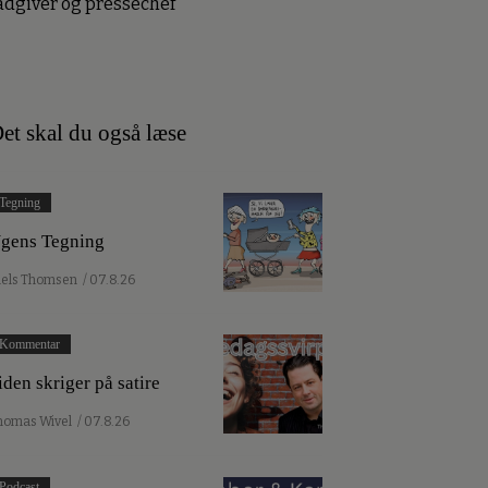
ådgiver og pressechef
et skal du også læse
Tegning
gens Tegning
iels Thomsen
/ 07.8.26
Kommentar
iden skriger på satire
homas Wivel
/ 07.8.26
Podcast