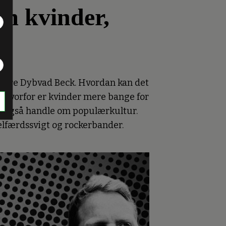
om kvinder,
 Kaare Dybvad Beck. Hvordan kan det
g hvorfor er kvinder mere bange for
al også handle om populærkultur.
elfærdssvigt og rockerbander.