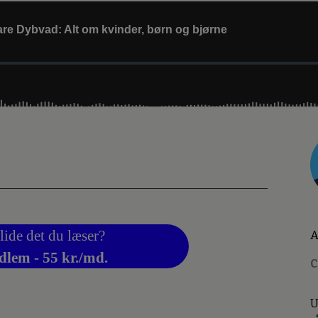
lide det du læser?
A
dlem - 55 kr./md.
C
U