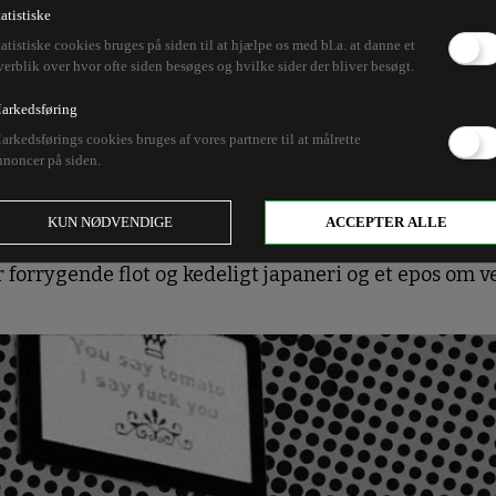
ed Kaare Dybvad: Alt 
tatistiske
tatistiske cookies bruges på siden til at hjælpe os med bl.a. at danne et
verblik over hvor ofte siden besøges og hvilke sider der bliver besøgt.
e
arkedsføring
arkedsførings cookies bruges af vores partnere til at målrette
nnoncer på siden.
fagre Roskilde af udlændinge- og integrationsminister
n? Hvorfor mener kvinder, at mænd ikke laver noget? O
KUN NØDVENDIGE
ACCEPTER ALLE
 til at forklare dette end dagens raske panel. Det sk
 forrygende flot og kedeligt japaneri og et epos om v