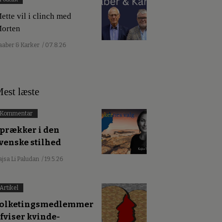
ette vil i clinch med
orten
aaber & Karker
/ 07.8.26
est læste
Kommentar
prækker i den
venske stilhed
ajsa Li Paludan
/ 19.5.26
Artikel
olketingsmedlemmer
fviser kvinde-