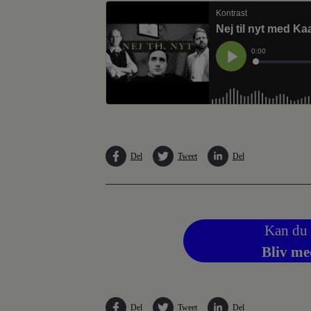
Del
Tweet
Del
Kan du 
Bliv me
Del
Tweet
Del