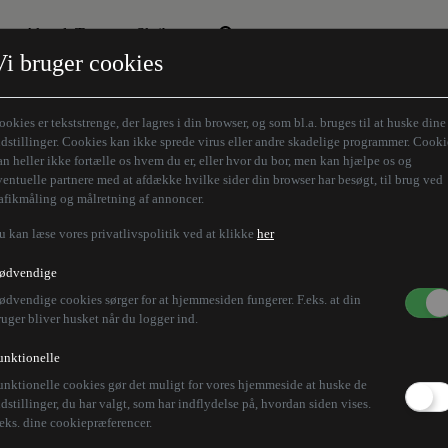
Aktuelt Tema
Skribenter
Vi bruger cookies
Den borgelige brille
Alle vores skribenter
Remigration
Modløberne
ookies er tekststrenge, der lagres i din browser, og som bl.a. bruges til at huske dine
Humaniora forfra
Z-aksen
ndstillinger. Cookies kan ikke sprede virus eller andre skadelige programmer. Cooki
an heller ikke fortælle os hvem du er, eller hvor du bor, men kan hjælpe os og
Store Danskere
ventuelle partnere med at afdække hvilke sider din browser har besøgt, til brug ved
rafikmåling og målretning af annoncer.
u kan læse vores privatlivspolitik ved at klikke
her
ødvendige
ødvendige cookies sørger for at hjemmesiden fungerer. F.eks. at din
ruger bliver husket når du logger ind.
unktionelle
unktionelle cookies gør det muligt for vores hjemmeside at huske de
ndstillinger, du har valgt, som har indflydelse på, hvordan siden vises.
.eks. dine cookiepræferencer.