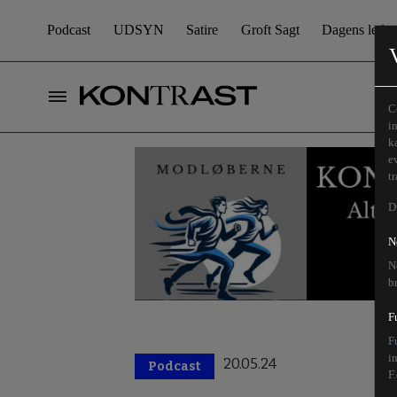
Podcast
UDSYN
Satire
Groft Sagt
Dagens leder
C
i
k
e
t
D
N
N
b
F
F
i
20.05.24
Podcast
F