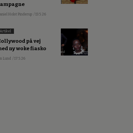
kampagne
aniel Holst Pinderup
/ 13.5.26
Artikel
ollywood på vej
ed ny woke fiasko
an Lund
/ 17.5.26