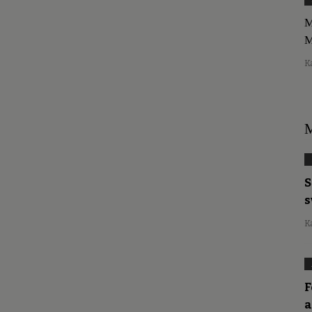
M
M
K
M
S
s
K
F
a