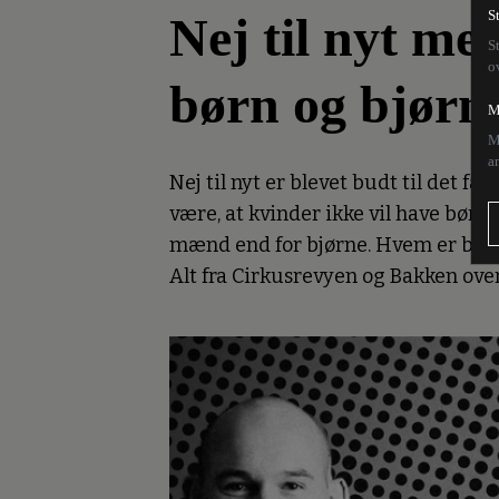
Nej til nyt m
S
S
o
børn og bjørn
M
M
a
Nej til nyt er blevet budt til det 
være, at kvinder ikke vil have bør
mænd end for bjørne. Hvem er bedre
Alt fra Cirkusrevyen og Bakken over