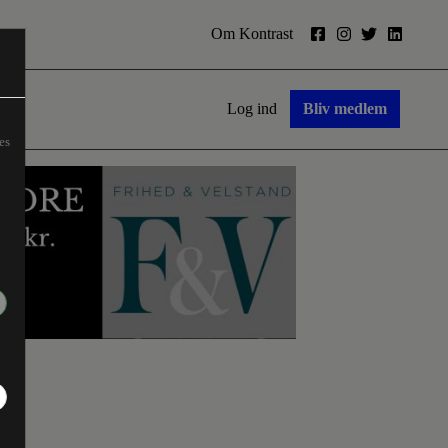
Om Kontrast
Log ind
Bliv medlem
es