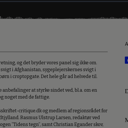
A
 retning, og det bryder vores panel sig ikke om.
svigt i Afghanistan, sygeplejerskernes svigt i
ørn i croptopgate. Det hele går ad helvede til.
anbefalinger at styrke sindet ved, bl.a. om en
D
g noget med de fattige.
rsskriftet-critique.dk og medlem af regionsrådet for
idtjylland. Rasmus Ulstrup Larsen, redaktør ved
M
l bogen ”Tidens tegn”, samt Christian Egander skov,