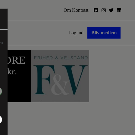
Om Kontrast
Log ind
Bliv medlem
es