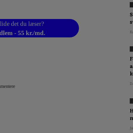
S
s
lide det du læser?
dlem - 55 kr./md.
K
F
a
D
ommentere
H
m
J