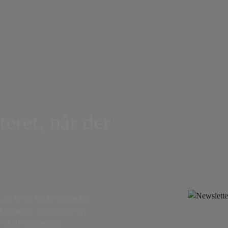
teret, når der
,
og få nyt fra det borgerlige
r, debatter, anmeldelser og
tilbud fra Kontrast.