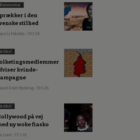
Kommentar
prækker i den
venske stilhed
ajsa Li Paludan
/ 19.5.26
Artikel
olketingsmedlemmer
fviser kvinde-
kampagne
aniel Holst Pinderup
/ 13.5.26
Artikel
ollywood på vej
ed ny woke fiasko
an Lund
/ 17.5.26