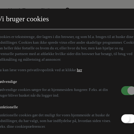
Aktuelt Tema
Skribenter
Vi bruger cookies
Den borgelige brille
Alle vores skribenter
Remigration
Modløberne
ookies er tekststrenge, der lagres i din browser, og som bl.a. bruges til at huske dine
Humaniora forfra
Z-aksen
ndstillinger. Cookies kan ikke sprede virus eller andre skadelige programmer. Cooki
an heller ikke fortælle os hvem du er, eller hvor du bor, men kan hjælpe os og
Store Danskere
ventuelle partnere med at afdække hvilke sider din browser har besøgt, til brug ved
rafikmåling og målretning af annoncer.
u kan læse vores privatlivspolitik ved at klikke
her
ødvendige
ødvendige cookies sørger for at hjemmesiden fungerer. F.eks. at din
ruger bliver husket når du logger ind.
unktionelle
unktionelle cookies gør det muligt for vores hjemmeside at huske de
ndstillinger, du har valgt, som har indflydelse på, hvordan siden vises.
.eks. dine cookiepræferencer.