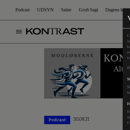
Podcast
UDSYN
Satire
Groft Sagt
Dagens leder
C
i
k
e
t
D
N
N
b
F
F
i
30.08.21
Podcast
F