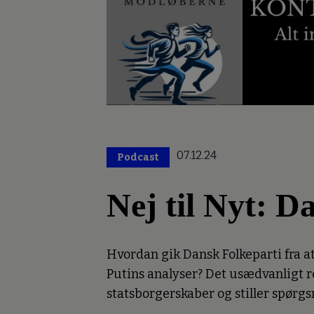
07.12.24
Podcast
Nej til Nyt: D
Hvordan gik Dansk Folkeparti fra at 
Putins analyser? Det usædvanligt r
statsborgerskaber og stiller spørg