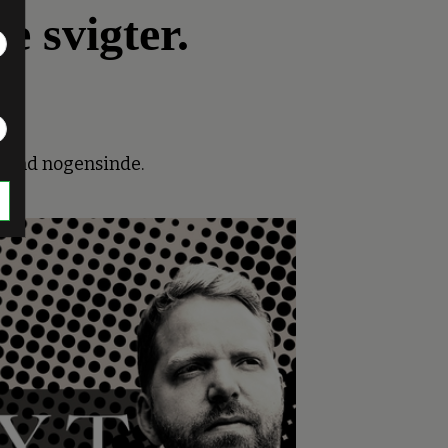
e svigter.
e end nogensinde.