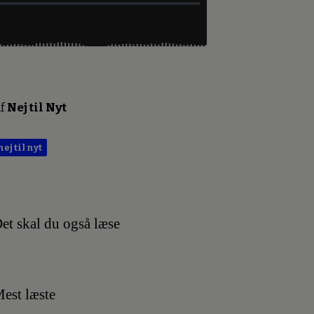
f
Nej til Nyt
nej til nyt
et skal du også læse
est læste