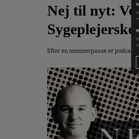
Nej til nyt: Ve
S
S
o
Sygeplejersker
M
M
a
Efter en sommerpause er podcasten 