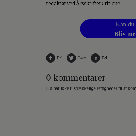
redaktør ved Årsskriftet Critique.
Kan du 
Bliv me
Del
Tweet
Del
0 kommentarer
Du har ikke tilstrækkelige rettigheder til at k