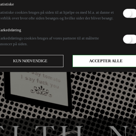
sten svigter. Forældren
tatistiske
tatistiske cookies bruges på siden til at hjælpe os med bl.a. at danne et
verblik over hvor ofte siden besøges og hvilke sider der bliver besøgt.
ne svigter.
arkedsføring
arkedsførings cookies bruges af vores partnere til at målrette
nnoncer på siden.
Nej til nyt tilbage, mere vrangvillige og reaktionær
KUN NØDVENDIGE
ACCEPTER ALLE