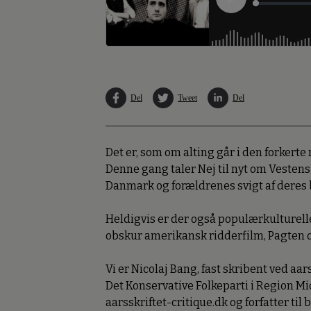
Del
Tweet
Del
Det er, som om alting går i den forkerte
Denne gang taler Nej til nyt om Vestens 
Danmark og forældrenes svigt af deres b
Heldigvis er der også populærkulturelle 
obskur amerikansk ridderfilm, Pagten o
Vi er Nicolaj Bang, fast skribent ved aa
Det Konservative Folkeparti i Region M
aarsskriftet-critique.dk og forfatter ti