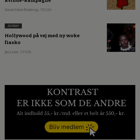
kvinde-kampagne
Daniel Holst Pinderup
/ 13.5.26
Artikel
Hollywood på vej med ny woke
fiasko
Jan Lund
/ 17.5.26