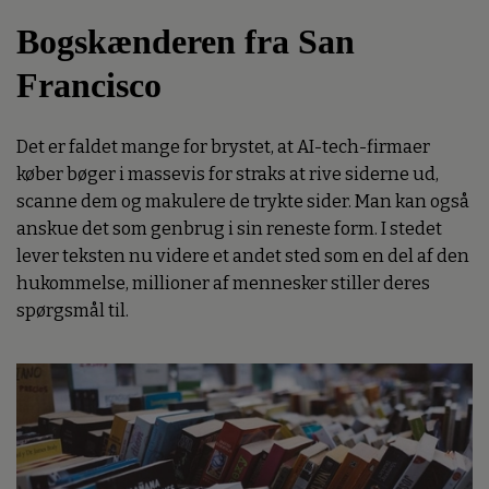
Bogskænderen fra San
Francisco
Det er faldet mange for brystet, at AI-tech-firmaer
køber bøger i massevis for straks at rive siderne ud,
scanne dem og makulere de trykte sider. Man kan også
anskue det som genbrug i sin reneste form. I stedet
lever teksten nu videre et andet sted som en del af den
hukommelse, millioner af mennesker stiller deres
spørgsmål til.