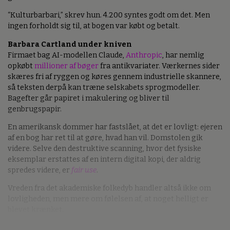
“Kulturbarbari,” skrev hun. 4.200 syntes godt om det. Men
ingen forholdt sig til, at bogen var købt og betalt.
Barbara Cartland under kniven
Firmaet bag AI-modellen Claude,
Anthropic
, har nemlig
opkøbt
millioner af bøger
fra antikvariater. Værkernes sider
skæres fri af ryggen og køres gennem industrielle skannere,
så teksten derpå kan træne selskabets sprogmodeller.
Bagefter går papiret i makulering og bliver til
genbrugspapir.
En amerikansk dommer har fastslået, at det er lovligt: ejeren
af en bog har ret til at gøre, hvad han vil. Domstolen gik
videre. Selve den destruktive scanning, hvor det fysiske
eksemplar erstattes af en intern digital kopi, der aldrig
spredes videre, er
fair use
.
Vreden fra det akademiske folkedyb handler altså ikke om
lovligheden, men mere om følelsen af, at noget helligt er
blevet krænket.