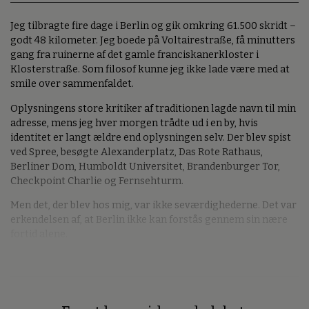
Jeg tilbragte fire dage i Berlin og gik omkring 61.500 skridt –
godt 48 kilometer. Jeg boede på Voltairestraße, få minutters
gang fra ruinerne af det gamle franciskanerkloster i
Klosterstraße. Som filosof kunne jeg ikke lade være med at
smile over sammenfaldet.
Oplysningens store kritiker af traditionen lagde navn til min
adresse, mens jeg hver morgen trådte ud i en by, hvis
identitet er langt ældre end oplysningen selv. Der blev spist
ved Spree, besøgte Alexanderplatz, Das Rote Rathaus,
Berliner Dom, Humboldt Universitet, Brandenburger Tor,
Checkpoint Charlie og Fernsehturm.
Men det, der blev hos mig, var ikke seværdighederne. Det var
erkendelsen af, at Berlin ikke kan forstås gennem sin nære
fortid alene.