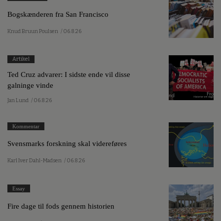
Bogskænderen fra San Francisco
Knud Bruun Poulsen
/ 06.8.26
Artikel
Ted Cruz advarer: I sidste ende vil disse
galninge vinde
Jan Lund
/ 06.8.26
Kommentar
Svensmarks forskning skal videreføres
Karl Iver Dahl-Madsen
/ 06.8.26
Essay
Fire dage til fods gennem historien