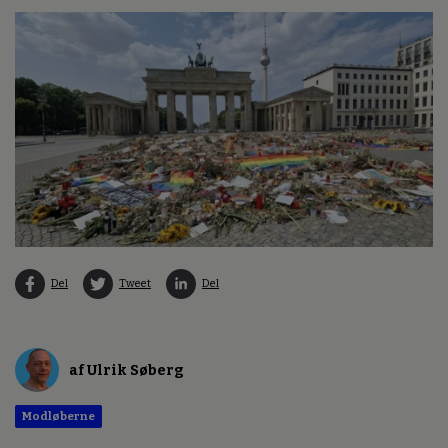
Del
Tweet
Del
af Ulrik Søberg
Modløberne