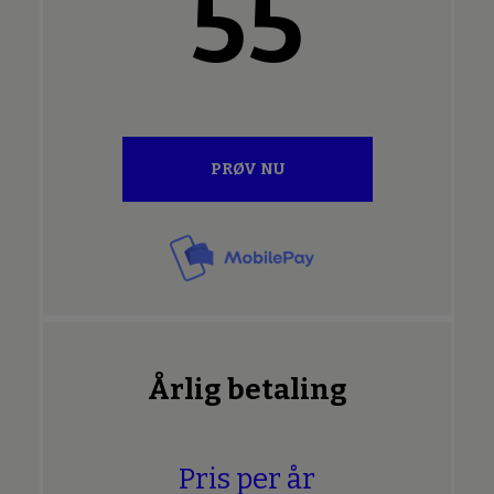
55
PRØV NU
Årlig betaling
Pris per år