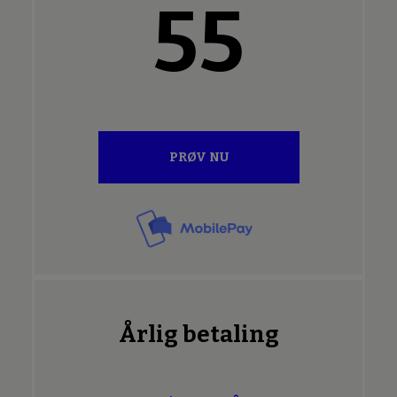
55
PRØV NU
Årlig betaling