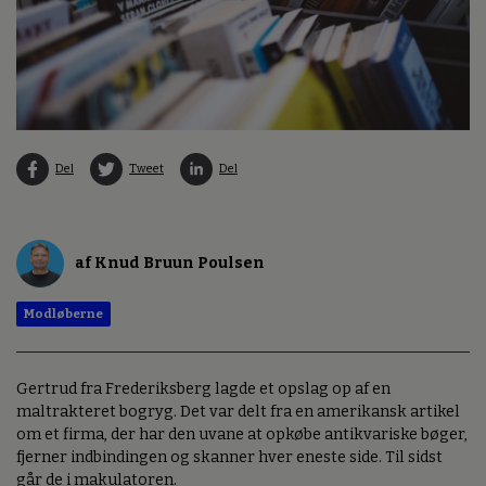
Del
Tweet
Del
af Knud Bruun Poulsen
Modløberne
Gertrud fra Frederiksberg lagde et opslag op af en
maltrakteret bogryg. Det var delt fra en amerikansk artikel
om et firma, der har den uvane at opkøbe antikvariske bøger,
fjerner indbindingen og skanner hver eneste side. Til sidst
går de i makulatoren.