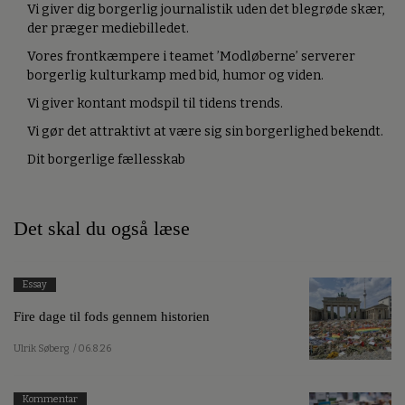
Vi giver dig borgerlig journalistik uden det blegrøde skær,
der præger mediebilledet.
Vores frontkæmpere i teamet ’Modløberne’ serverer
borgerlig kulturkamp med bid, humor og viden.
Vi giver kontant modspil til tidens trends.
Vi gør det attraktivt at være sig sin borgerlighed bekendt.
Dit borgerlige fællesskab
Det skal du også læse
Essay
Fire dage til fods gennem historien
Ulrik Søberg
/ 06.8.26
Kommentar