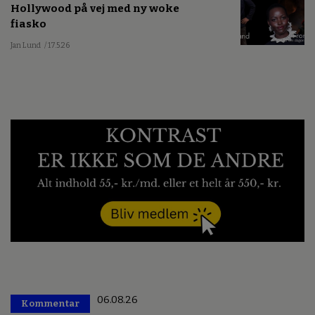
Hollywood på vej med ny woke
fiasko
Jan Lund
/ 17.5.26
06.08.26
Kommentar
Premium