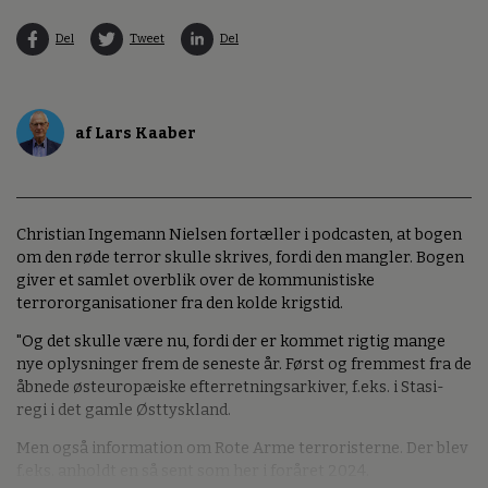
Del
Tweet
Del
af Lars Kaaber
Christian Ingemann Nielsen fortæller i podcasten, at bogen
om den røde terror skulle skrives, fordi den mangler. Bogen
giver et samlet overblik over de kommunistiske
terrororganisationer fra den kolde krigstid.
"Og det skulle være nu, fordi der er kommet rigtig mange
nye oplysninger frem de seneste år. Først og fremmest fra de
åbnede østeuropæiske efterretningsarkiver, f.eks. i Stasi-
regi i det gamle Østtyskland.
Men også information om Rote Arme terroristerne. Der blev
f.eks. anholdt en så sent som her i foråret 2024.