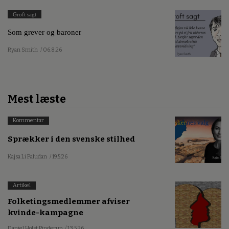
Groft sagt
Som grever og baroner
Ryan Smith
/ 06.8.26
Mest læste
Kommentar
Sprækker i den svenske stilhed
Kajsa Li Paludan
/ 19.5.26
Artikel
Folketingsmedlemmer afviser
kvinde-kampagne
Daniel Holst Pinderup
/ 13.5.26