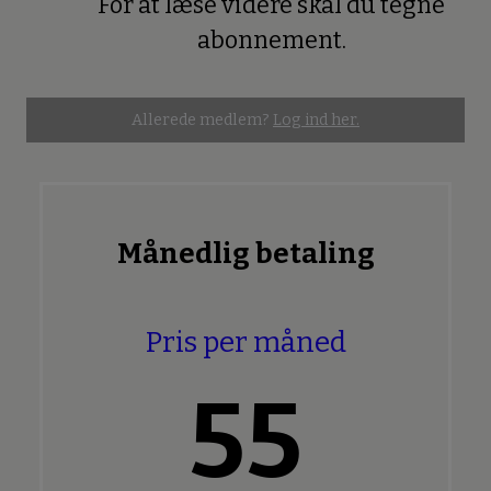
For at læse videre skal du tegne
Premium
abonnement.
Allerede medlem?
Log ind her.
Månedlig betaling
Pris per måned
55