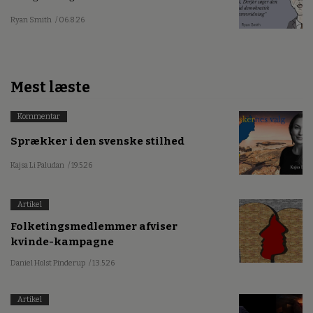
Ryan Smith
/ 06.8.26
Mest læste
Kommentar
Sprækker i den svenske stilhed
Kajsa Li Paludan
/ 19.5.26
Artikel
Folketingsmedlemmer afviser
kvinde-kampagne
Daniel Holst Pinderup
/ 13.5.26
Artikel