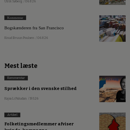
Ulrik Søberg
/ 06.8.26
Kommentar
Bogskænderen fra San Francisco
Knud Bruun Poulsen
/ 06.8.26
Mest læste
Kommentar
Sprækker i den svenske stilhed
Kajsa Li Paludan
/ 19.5.26
Artikel
Folketingsmedlemmer afviser