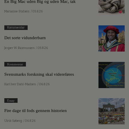
En Big Mac uden Big og uden Mac, tak
Marianne Stidsen
/ 05.8.26
Kommentar
Det sorte vidunderbarn
Jesper W. Rasmussen
/ 05.8.26
Kommentar
Svensmarks forskning skal videreføres
Karl Iver Dahl-Madsen
/ 06.8.26
Essay
Fire dage til fods gennem historien
Ulrik Søberg
/ 06.8.26