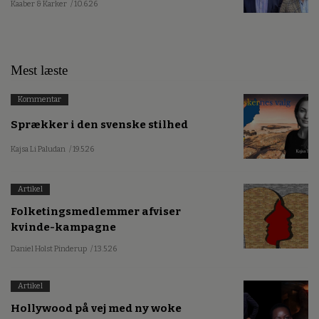
Kaaber & Karker
/ 10.6.26
Mest læste
Kommentar
Sprækker i den svenske stilhed
Kajsa Li Paludan
/ 19.5.26
Artikel
Folketingsmedlemmer afviser
kvinde-kampagne
Daniel Holst Pinderup
/ 13.5.26
Artikel
Hollywood på vej med ny woke