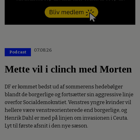
07.08.26
Podcast
Mette vil i clinch med Morten
DF er kommet bedst ud af sommerens hedebølger
blandt de borgerlige og fortsætter sin aggressive linje
overfor Socialdemokratiet. Venstres yngre kvinder vil
hellere være venstreorienterede end borgerlige, og
Henrik Dahl er med på linjen om invasionen i Ceuta.
Lyt til første afsnit i den nye sæson.