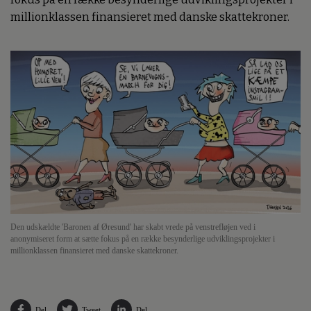
millionklassen finansieret med danske skattekroner.
Den udskældte 'Baronen af Øresund' har skabt vrede på venstrefløjen ved i
anonymiseret form at sætte fokus på en række besynderlige udviklingsprojekter i
millionklassen finansieret med danske skattekroner.
Del
Tweet
Del