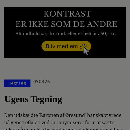
07.08.26
Tegning
Ugens Tegning
Den udskældte 'Baronen af Øresund' har skabt vrede
på venstrefløjen ved i anonymiseret form at sætte
fokus på en række besynderlige udviklingsprojekter i