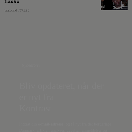
fiasko
Jan Lund
/ 17.5.26
Nyhedsbrev
Bliv opdateret, når der
er nyt fra
Kontrast
Indtast din
e-mail-adresse,
og få nyt fra det borgerlige
Danmark, artikler, analyser, debatter, anmeldelser og