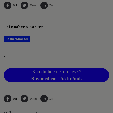
Del
Tweet
Del
af Kaaber & Karker
Kaaber&Karker
-
Kan du lide det du læser?
Bliv medlem - 55 kr./md.
Del
Tweet
Del