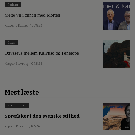
Podcast
Mette vil i clinch med Morten
Kaaber & Karker
/ 07.8.26
Essay
Odysseus mellem Kalypso og Penelope
Kasper Støvring
/ 07.8.26
Mest læste
Kommentar
Sprækker i den svenske stilhed
Kajsa Li Paludan
/ 19.5.26