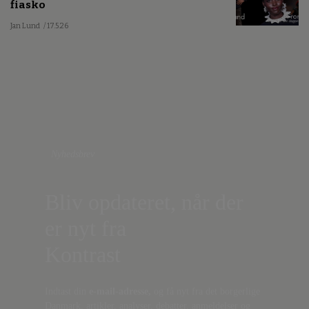
fiasko
Jan Lund
/ 17.5.26
Nyhedsbrev
Bliv opdateret, når der
er nyt fra
Kontrast
Indtast din
e-mail-adresse,
og få nyt fra det borgerlige
Danmark, artikler, analyser, debatter, anmeldelser og