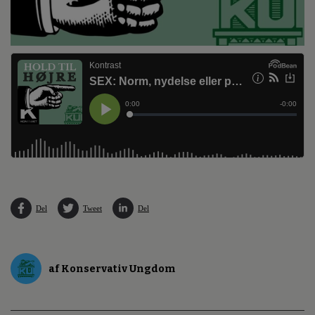
Del
Tweet
Del
af Konservativ Ungdom