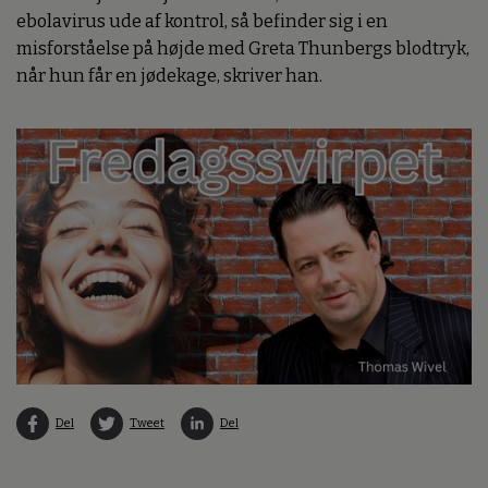
ebolavirus ude af kontrol, så befinder sig i en
misforståelse på højde med Greta Thunbergs blodtryk,
når hun får en jødekage, skriver han.
Del
Tweet
Del