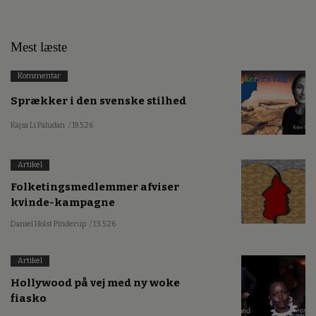
Mest læste
Kommentar
Sprækker i den svenske stilhed
Kajsa Li Paludan
/ 19.5.26
Artikel
Folketingsmedlemmer afviser
kvinde-kampagne
Daniel Holst Pinderup
/ 13.5.26
Artikel
Hollywood på vej med ny woke
fiasko