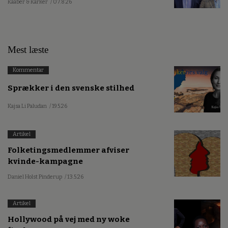
Kaaber & Karker
/ 07.8.26
Mest læste
Kommentar
Sprækker i den svenske stilhed
Kajsa Li Paludan
/ 19.5.26
Artikel
Folketingsmedlemmer afviser
kvinde-kampagne
Daniel Holst Pinderup
/ 13.5.26
Artikel
Hollywood på vej med ny woke