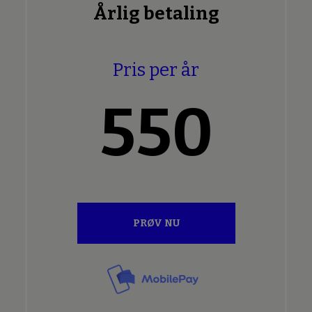
Årlig betaling
Pris per år
550
PRØV NU