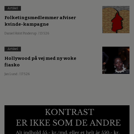
Artikel
Folketingsmedlemmer afviser
kvinde-kampagne
Daniel Holst Pinderup
/ 13.5.26
Artikel
Hollywood på vej med ny woke
fiasko
Jan Lund
/ 17.5.26