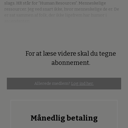
slags. HR står for ”Human Resources”. Menneskelige
ressourcer. Jeg ved snart ikke, hvor menneskelige de er. De
er sat sammen af folk, der ikke ligefrem har humor i
ascendanten.
For at læse videre skal du tegne
Premium
abonnement.
Allerede medlem?
Log ind her.
Månedlig betaling