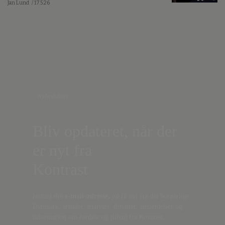
Jan Lund
/ 17.5.26
Nyhedsbrev
Bliv opdateret, når der
er nyt fra
Kontrast
Indtast din
e-mail-adresse,
og få nyt fra det borgerlige
Danmark, artikler, analyser, debatter, anmeldelser og
information om fordele og tilbud fra Kontrast.