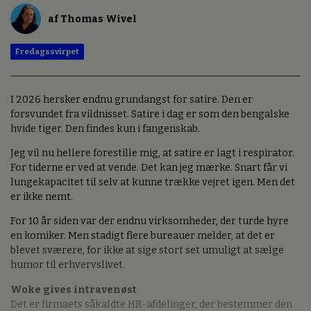
af Thomas Wivel
Fredagssvirpet
I 2026 hersker endnu grundangst for satire. Den er
forsvundet fra vildnisset. Satire i dag er som den bengalske
hvide tiger. Den findes kun i fangenskab.
Jeg vil nu hellere forestille mig, at satire er lagt i respirator.
For tiderne er ved at vende. Det kan jeg mærke. Snart får vi
lungekapacitet til selv at kunne trække vejret igen. Men det
er ikke nemt.
For 10 år siden var der endnu virksomheder, der turde hyre
en komiker. Men stadigt flere bureauer melder, at det er
blevet sværere, for ikke at sige stort set umuligt at sælge
humor til erhvervslivet.
Woke gives intravenøst
Det er firmaets såkaldte HR-afdelinger, der bestemmer den