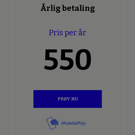
Årlig betaling
Pris per år
550
PRØV NU