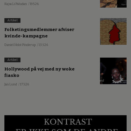
Kajsa Li Paludan
/ 19.5.26
Artikel
Folketingsmedlemmer afviser
kvinde-kampagne
Daniel Holst Pinderup
/ 13.5.26
Artikel
Hollywood på vej med ny woke
fiasko
Jan Lund
/ 17.5.26