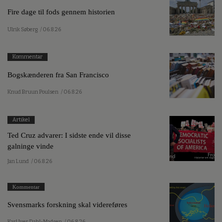
Fire dage til fods gennem historien
Ulrik Søberg
/ 06.8.26
Kommentar
Bogskænderen fra San Francisco
Knud Bruun Poulsen
/ 06.8.26
Artikel
Ted Cruz advarer: I sidste ende vil disse
galninge vinde
Jan Lund
/ 06.8.26
Kommentar
Svensmarks forskning skal videreføres
Karl Iver Dahl-Madsen
/ 06.8.26