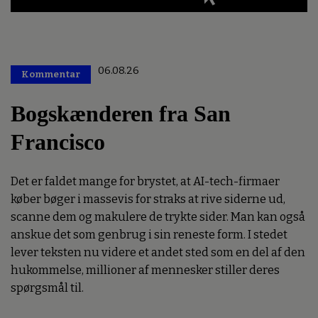
06.08.26
Kommentar
Premium
Bogskænderen fra San
Francisco
Det er faldet mange for brystet, at AI-tech-firmaer
køber bøger i massevis for straks at rive siderne ud,
scanne dem og makulere de trykte sider. Man kan også
anskue det som genbrug i sin reneste form. I stedet
lever teksten nu videre et andet sted som en del af den
hukommelse, millioner af mennesker stiller deres
spørgsmål til.