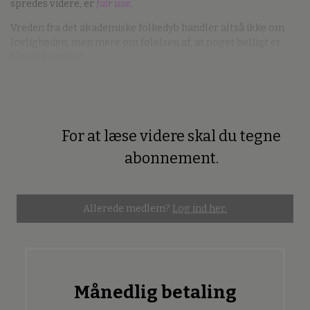
spredes videre, er
fair use
.
Vreden fra det akademiske folkedyb handler altså ikke om
lovligheden, men mere om følelsen af, at noget helligt er
blevet krænket.
For at læse videre skal du tegne
Premium
abonnement.
Allerede medlem?
Log ind her.
Månedlig betaling