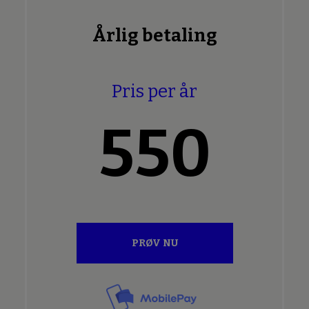
Årlig betaling
Pris per år
550
PRØV NU