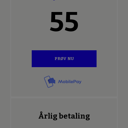
55
PRØV NU
Årlig betaling