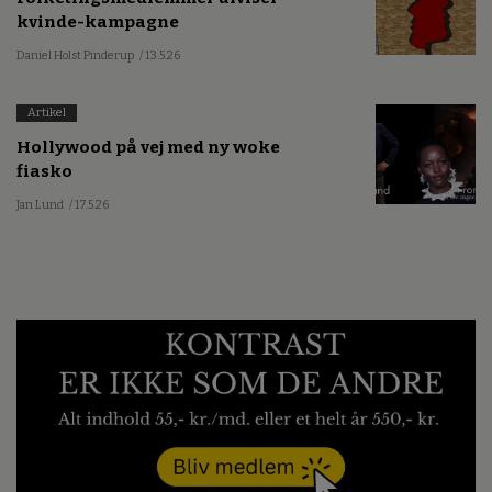
kvinde-kampagne
Daniel Holst Pinderup
/ 13.5.26
Artikel
Hollywood på vej med ny woke
fiasko
Jan Lund
/ 17.5.26