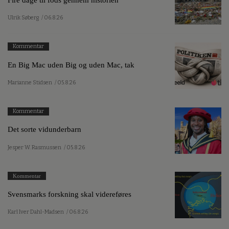
Ulrik Søberg
/ 06.8.26
Kommentar
En Big Mac uden Big og uden Mac, tak
Marianne Stidsen
/ 05.8.26
Kommentar
Det sorte vidunderbarn
Jesper W. Rasmussen
/ 05.8.26
Kommentar
Svensmarks forskning skal videreføres
Karl Iver Dahl-Madsen
/ 06.8.26