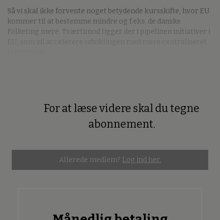
Så vi skal ikke forvente noget betydende kursskifte, hvor EU
kommer til at bestemme mindre og f.eks. de danske
Folketing mere. Tværtimod ligger der i pipelinen initiativer i
EU, som vil accelerere udviklingen med mere centraliseret
lovgivning.
For at læse videre skal du tegne
Premium
abonnement.
Allerede medlem?
Log ind her.
Månedlig betaling