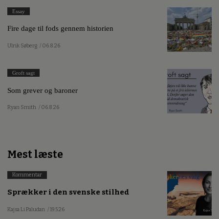
Essay
Fire dage til fods gennem historien
Ulrik Søberg
/ 06.8.26
Groft sagt
Som grever og baroner
Ryan Smith
/ 06.8.26
Mest læste
Kommentar
Sprækker i den svenske stilhed
Kajsa Li Paludan
/ 19.5.26