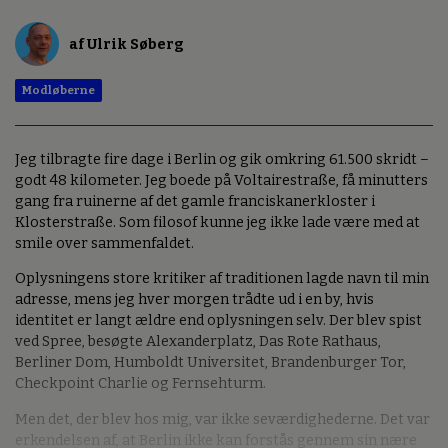
af Ulrik Søberg
Modløberne
Jeg tilbragte fire dage i Berlin og gik omkring 61.500 skridt –
godt 48 kilometer. Jeg boede på Voltairestraße, få minutters
gang fra ruinerne af det gamle franciskanerkloster i
Klosterstraße. Som filosof kunne jeg ikke lade være med at
smile over sammenfaldet.
Oplysningens store kritiker af traditionen lagde navn til min
adresse, mens jeg hver morgen trådte ud i en by, hvis
identitet er langt ældre end oplysningen selv. Der blev spist
ved Spree, besøgte Alexanderplatz, Das Rote Rathaus,
Berliner Dom, Humboldt Universitet, Brandenburger Tor,
Checkpoint Charlie og Fernsehturm.
Men det, der blev hos mig, var ikke seværdighederne. Det var
erkendelsen af, at Berlin ikke kan forstås gennem sin nære