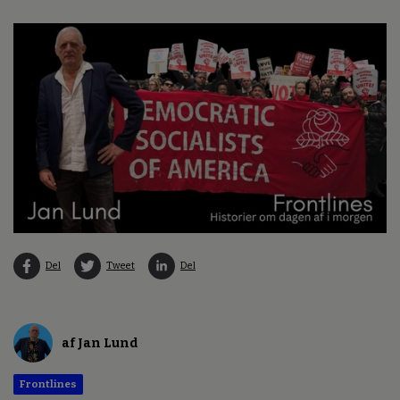
Del
Tweet
Del
af Jan Lund
Frontlines