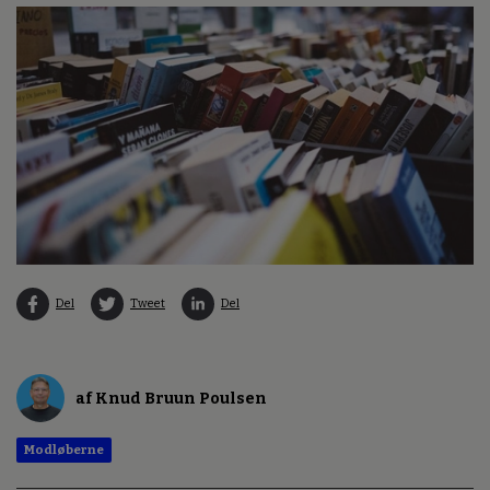
Del
Tweet
Del
af Knud Bruun Poulsen
Modløberne