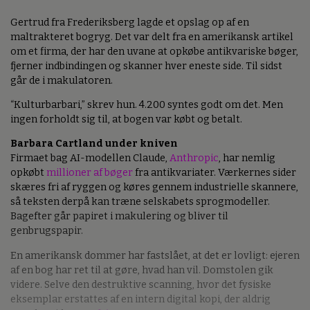
Gertrud fra Frederiksberg lagde et opslag op af en
maltrakteret bogryg. Det var delt fra en amerikansk artikel
om et firma, der har den uvane at opkøbe antikvariske bøger,
fjerner indbindingen og skanner hver eneste side. Til sidst
går de i makulatoren.
“Kulturbarbari,” skrev hun. 4.200 syntes godt om det. Men
ingen forholdt sig til, at bogen var købt og betalt.
Barbara Cartland under kniven
Firmaet bag AI-modellen Claude,
Anthropic
, har nemlig
opkøbt
millioner af bøger
fra antikvariater. Værkernes sider
skæres fri af ryggen og køres gennem industrielle skannere,
så teksten derpå kan træne selskabets sprogmodeller.
Bagefter går papiret i makulering og bliver til
genbrugspapir.
En amerikansk dommer har fastslået, at det er lovligt: ejeren
af en bog har ret til at gøre, hvad han vil. Domstolen gik
videre. Selve den destruktive scanning, hvor det fysiske
eksemplar erstattes af en intern digital kopi, der aldrig