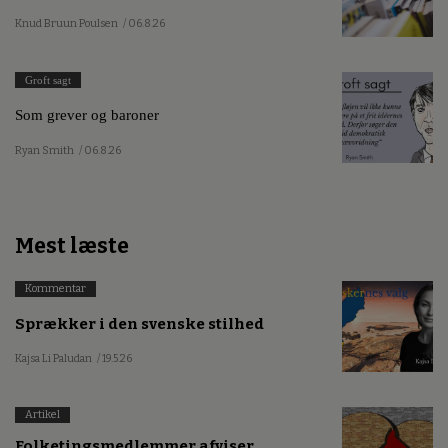
Knud Bruun Poulsen
/ 06.8.26
Groft sagt
Som grever og baroner
Ryan Smith
/ 06.8.26
Mest læste
Kommentar
Sprækker i den svenske stilhed
Kajsa Li Paludan
/ 19.5.26
Artikel
Folketingsmedlemmer afviser