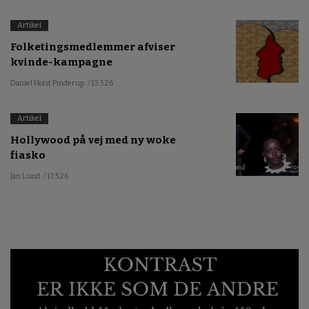
Artikel
Folketingsmedlemmer afviser
kvinde-kampagne
Daniel Holst Pinderup
/ 13.5.26
Artikel
Hollywood på vej med ny woke
fiasko
Jan Lund
/ 17.5.26