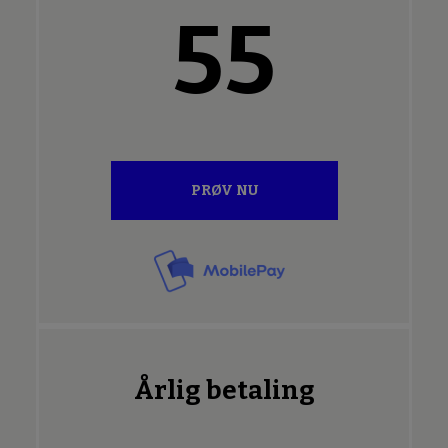
55
PRØV NU
Årlig betaling