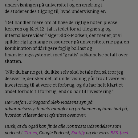
undervisningen på universitet og en ændring i
de studerendes tilgang til, hvad undervisning er:
“Det handler mere om at have de rigtige noter, please
læreren og få et 12-tal i stedet for at tilegne sig og
internalisere viden,” siger Sløk-Madsen, der mener, at vi
spilder rigtig mange ressourcer på universiteterne pga. en
kombination af dårligere faglig ballast og
finansieringssystemet med “gratis” uddannelse betalt over
skatten:
“Når du har noget, du ikke selv skal betale for, så tror jeg
desværre, der sker det, at undervisning går fra at være en
investering til at være et forbrug, og du har helt klart et
andet forhold til forbrug, end du har til investering.”
Hør Stefan Kirkegaard Sløk-Madsens syn på
uddannelsessystemets mangler og problemer og hans bud på,
hvordan vi løser dem i afsnittet ovenover.
Husk, at du også kan finde alle Kontrasts udsendelser som
podcast i
iTunes
, Google Podcast,
Spotify
og via vores
RSS-feed
.