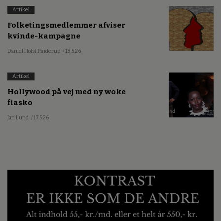
Artikel
Folketingsmedlemmer afviser
kvinde-kampagne
Daniel Holst Pinderup
/ 13.5.26
Artikel
Hollywood på vej med ny woke
fiasko
Jan Lund
/ 17.5.26