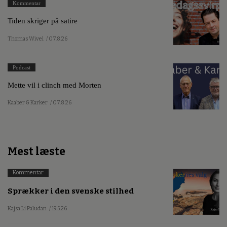
Kommentar
Tiden skriger på satire
Thomas Wivel
/ 07.8.26
Podcast
Mette vil i clinch med Morten
Kaaber & Karker
/ 07.8.26
Mest læste
Kommentar
Sprækker i den svenske stilhed
Kajsa Li Paludan
/ 19.5.26