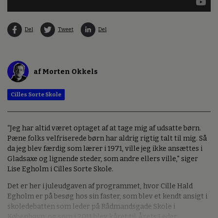
Del
Tweet
Del
af Morten Okkels
Cilles Sorte Skole
“Jeg har altid været optaget af at tage mig af udsatte børn.
Pæne folks velfriserede børn har aldrig rigtig talt til mig. Så
da jeg blev færdig som lærer i 1971, ville jeg ikke ansættes i
Gladsaxe og lignende steder, som andre ellers ville," siger
Lise Egholm i Cilles Sorte Skole.
Det er her i juleudgaven af programmet, hvor Cille Hald
Egholm er på besøg hos sin faster, som blev et kendt ansigt i
skoledebatten som leder på Rådmandsgade Skole i
København, og som i 2011 blev kåret til Årets Leder.