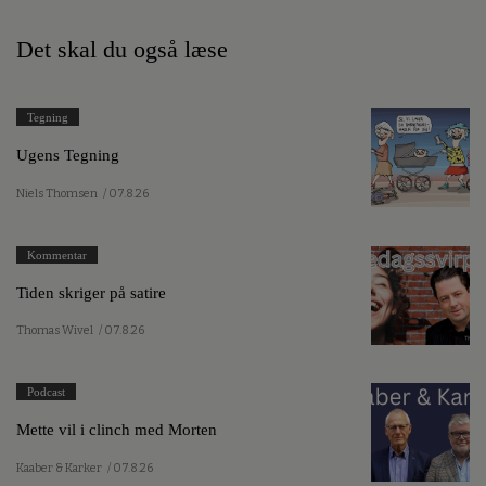
Det skal du også læse
Tegning
Ugens Tegning
Niels Thomsen
/ 07.8.26
Kommentar
Tiden skriger på satire
Thomas Wivel
/ 07.8.26
Podcast
Mette vil i clinch med Morten
Kaaber & Karker
/ 07.8.26