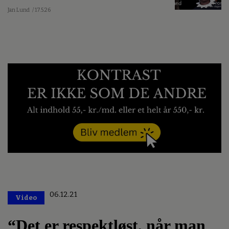
Jan Lund
/ 17.5.26
06.12.21
Video
Premium
“Det er respektløst, når man