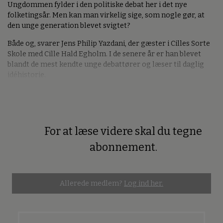
Ungdommen fylder i den politiske debat her i det nye
folketingsår. Men kan man virkelig sige, som nogle gør, at
den unge generation blevet svigtet?
Både og, svarer Jens Philip Yazdani, der gæster i Cilles Sorte
Skole med Cille Hald Egholm. I de senere år er han blevet
blandt de mest kendte unge debattører og læser til daglig
idéhistorie.
For at læse videre skal du tegne
Premium
abonnement.
Allerede medlem?
Log ind her.