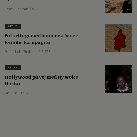
Kajsa Li Paludan
/ 19.5.26
Artikel
Folketingsmedlemmer afviser
kvinde-kampagne
Daniel Holst Pinderup
/ 13.5.26
Artikel
Hollywood på vej med ny woke
fiasko
Jan Lund
/ 17.5.26