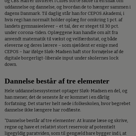
og CBS. Han er inviteret i Cilles Sorte Skole til en snak om
uddannelse og dannelse, og hvordan de to hænger sammen i
dagens Danmark. Til daglig står han for CEPOS Akademi, i
hvis regi han normalt holder oplæg for omkring 1 pct. af
landets gymnasieelever – et tal, der er steget til 30 pct.
under corona-tiden. Oplæggene kan handle om alt fra
anvendt matematik til vækst og velfærdsstat, og både
eleverne og deres lærere – som sjældent er enige med
CEPOS – har ifølge Sløk-Madsen haft stor fornøjelse af de
digitale borgerligt-liberale input under skolernes lock
down.
Dannelse består af tre elementer
Hele uddannelsessystemet optager Sløk-Madsen en del, og
han mener, det de seneste år er kommet i en dårlig
forfatning. Det starter helt nede i folkeskolen, hvor begrebet
dannelse ikke længere har rodfæste.
“Dannelse består af tre elementer: At kunne læse og skrive,
regne og have et relativt stort reservoir af potentielt
ligegyldig paratviden, som til gengæld bare bygger ind i, at