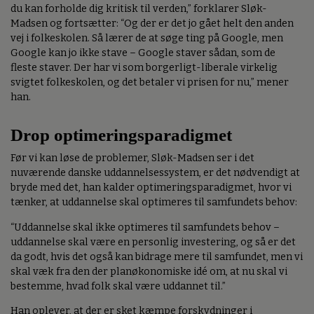
du kan forholde dig kritisk til verden,” forklarer Sløk-
Madsen og fortsætter: “Og der er det jo gået helt den anden
vej i folkeskolen. Så lærer de at søge ting på Google, men
Google kan jo ikke stave – Google staver sådan, som de
fleste staver. Der har vi som borgerligt-liberale virkelig
svigtet folkeskolen, og det betaler vi prisen for nu,” mener
han.
Drop optimeringsparadigmet
Før vi kan løse de problemer, Sløk-Madsen ser i det
nuværende danske uddannelsessystem, er det nødvendigt at
bryde med det, han kalder optimeringsparadigmet, hvor vi
tænker, at uddannelse skal optimeres til samfundets behov:
“Uddannelse skal ikke optimeres til samfundets behov –
uddannelse skal være en personlig investering, og så er det
da godt, hvis det også kan bidrage mere til samfundet, men vi
skal væk fra den der planøkonomiske idé om, at nu skal vi
bestemme, hvad folk skal være uddannet til.”
Han oplever, at der er sket kæmpe forskydninger i