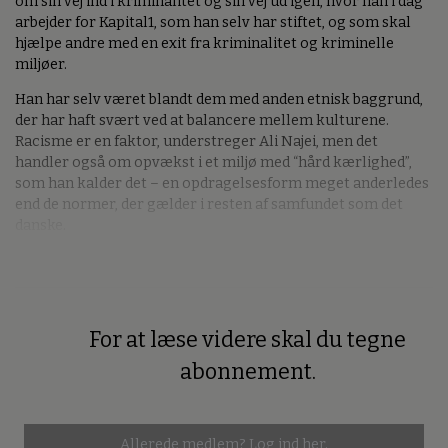
om sin vej ind i kriminalitet og sin vej ud igen, hvor han i dag
arbejder for Kapital1, som han selv har stiftet, og som skal
hjælpe andre med en exit fra kriminalitet og kriminelle
miljøer.
Han har selv været blandt dem med anden etnisk baggrund,
der har haft svært ved at balancere mellem kulturene.
Racisme er en faktor, understreger Ali Najei, men det
handler også om opvækst i et miljø med “hård kærlighed”,
som han kalder det – en opdragelsesform meget anderledes
end de normer, der gælder i resten af samfundet som det
danske.
For at læse videre skal du tegne
Premium
abonnement.
Allerede medlem?
Log ind her.