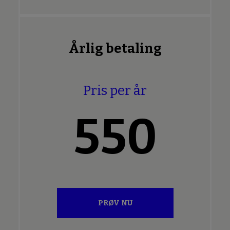
Årlig betaling
Pris per år
550
PRØV NU