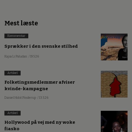
Mest læste
Kommentar
Sprækker i den svenske stilhed
Kajsa Li Paludan
/ 19.5.26
Artikel
Folketingsmedlemmer afviser
kvinde-kampagne
Daniel Holst Pinderup
/ 13.5.26
Artikel
Hollywood på vej med ny woke
fiasko