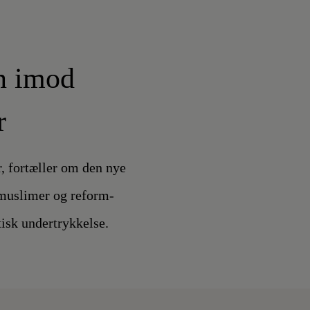
n imod
r
r, fortæller om den nye
smuslimer og reform-
isk undertrykkelse.