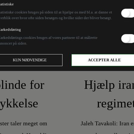
tatistiske
tatistiske cookies bruges på siden til at hjælpe os med bl.a. at danne et
verblik over hvor ofte siden besøges og hvilke sider der bliver besøgt.
arkedsføring
arkedsførings cookies bruges af vores partnere til at målrette
nnoncer på siden.
KUN NØDVENDIGE
ACCEPTER ALLE
linde for
Hjælp ira
rykkelse
regimet
ister taler meget om
Jaleh Tavakoli: Iran e