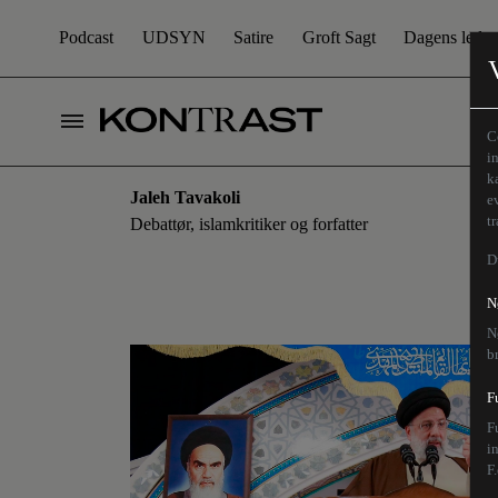
Podcast
UDSYN
Satire
Groft Sagt
Dagens leder
C
i
k
Jaleh Tavakoli
e
t
Debattør, islamkritiker og forfatter
D
N
N
b
F
F
i
F