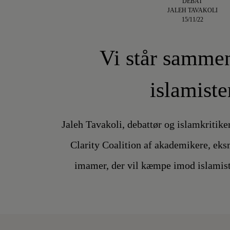
DEBAT
JALEH TAVAKOLI
15/11/22
Vi står samme
islamiste
Jaleh Tavakoli, debattør og islamkritike
Clarity Coalition af akademikere, ek
imamer, der vil kæmpe imod islamist