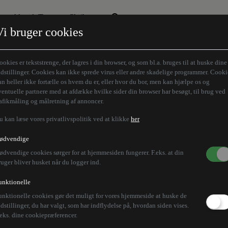
Aktuelt Tema
Skribenter
Vi bruger cookies
Den borgelige brille
Alle vores skribenter
Remigration
Modløberne
ookies er tekststrenge, der lagres i din browser, og som bl.a. bruges til at huske dine
Humaniora forfra
Z-aksen
ndstillinger. Cookies kan ikke sprede virus eller andre skadelige programmer. Cooki
an heller ikke fortælle os hvem du er, eller hvor du bor, men kan hjælpe os og
Store Danskere
ventuelle partnere med at afdække hvilke sider din browser har besøgt, til brug ved
rafikmåling og målretning af annoncer.
u kan læse vores privatlivspolitik ved at klikke
her
ødvendige
ødvendige cookies sørger for at hjemmesiden fungerer. F.eks. at din
ruger bliver husket når du logger ind.
unktionelle
unktionelle cookies gør det muligt for vores hjemmeside at huske de
ndstillinger, du har valgt, som har indflydelse på, hvordan siden vises.
.eks. dine cookiepræferencer.