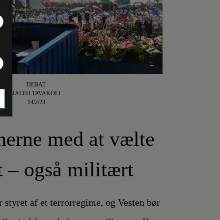
DEBAT
JALEH TAVAKOLI
14/2/23
nerne med at vælte
 – også militært
r styret af et terrorregime, og Vesten bør