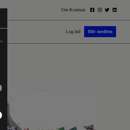
Om Kontrast
Log ind
Bliv medlem
es