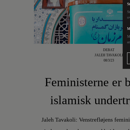
S
S
o
M
M
a
DEBAT
JALEH TAVAKOLI
08/3/23
Feministerne er b
islamisk undert
Jaleh Tavakoli: Venstrefløjens femin