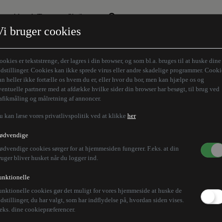
Aktuelt Tema
Skribenter
Vi bruger cookies
Den borgelige brille
Alle vores skribenter
Remigration
Modløberne
ookies er tekststrenge, der lagres i din browser, og som bl.a. bruges til at huske dine
Humaniora forfra
Z-aksen
ndstillinger. Cookies kan ikke sprede virus eller andre skadelige programmer. Cooki
an heller ikke fortælle os hvem du er, eller hvor du bor, men kan hjælpe os og
Store Danskere
ventuelle partnere med at afdække hvilke sider din browser har besøgt, til brug ved
rafikmåling og målretning af annoncer.
u kan læse vores privatlivspolitik ved at klikke
her
ødvendige
ødvendige cookies sørger for at hjemmesiden fungerer. F.eks. at din
ruger bliver husket når du logger ind.
unktionelle
unktionelle cookies gør det muligt for vores hjemmeside at huske de
ndstillinger, du har valgt, som har indflydelse på, hvordan siden vises.
.eks. dine cookiepræferencer.