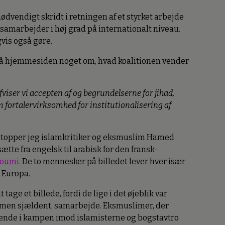
 nødvendigt skridt i retningen af et styrket arbejde
 samarbejder i høj grad på internationalt niveau.
vis også gøre.
å på hjemmesiden noget om, hvad koalitionen vender
fviser vi accepten af og begrundelserne for jihad,
m fortalervirksomhed for institutionalisering af
stopper jeg islamkritiker og eksmuslim Hamed
tte fra engelsk til arabisk for den fransk-
houmi
. De to mennesker på billedet lever hver især
i Europa.
 tage et billede, fordi de lige i det øjeblik var
t, men sjældent, samarbejde. Eksmuslimer, der
nde i kampen imod islamisterne og bogstavtro