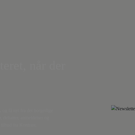
teret, når der
,
og få nyt fra det borgerlige
r, debatter, anmeldelser og
tilbud fra Kontrast.