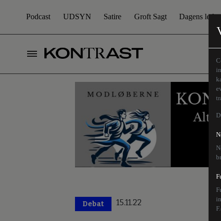
Podcast
UDSYN
Satire
Groft Sagt
Dagens leder
C
i
k
e
t
D
N
N
b
F
F
i
15.11.22
Debat
F