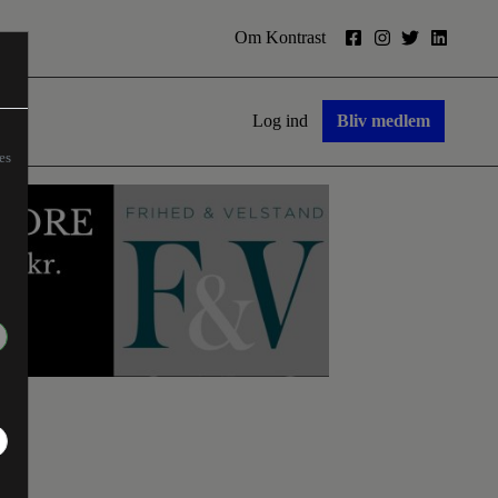
Om Kontrast
Log ind
Bliv medlem
es