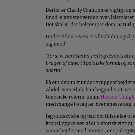
Derfor er Clarity Coalition er vigtigt og
imod islamister verden over. Islamister
Det skal vi, der bekæmper dem, naturlig
Under titlen ’Hvem er vi’ står der ogs
sig imod:
”Fordi vi værdsætter fred og demokrati, a
brugen af dawa til politiske formål og so
sharia.”
På et tidspunkt under gruppearbejdet 
Abdel-Samed
,
da han begynder at oversæ
tunesiske reform-imam
Hassen Chalg
med mange livvagter, hver eneste dag, 
Jeg undskyldte og bad om tilladelse til at
kropsliggørelsen af et historisk vigtig
samarbejder med imamer, er epokegøre