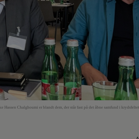
Hassen Chalghoumi er blandt dem, der står fast på det åbne samfund i krydsfeltet
A