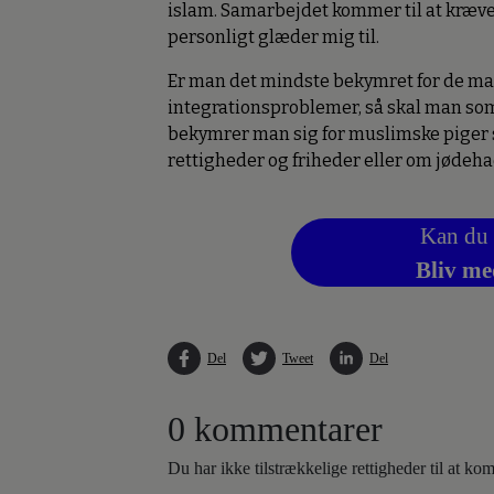
islam. Samarbejdet kommer til at kræve
personligt glæder mig til.
Er man det mindste bekymret for de m
integrationsproblemer, så skal man s
bekymrer man sig for muslimske piger 
rettigheder og friheder eller om jødehad,
Kan du 
Bliv me
Del
Tweet
Del
0 kommentarer
Du har ikke tilstrækkelige rettigheder til at k