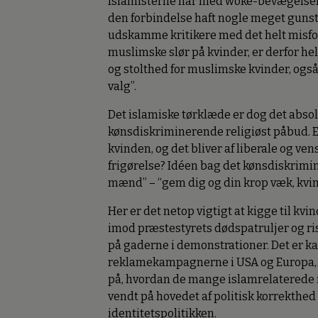
Islamisterne har med woke-bevægelsens u
den forbindelse haft nogle meget gunst
udskamme kritikere med det helt misfor
muslimske slør på kvinder, er derfor helt
og stolthed for muslimske kvinder, også
valg”.
Det islamiske tørklæde er dog det absol
kønsdiskriminerende religiøst påbud. 
kvinden, og det bliver af liberale og v
frigørelse? Idéen bag det kønsdiskrimine
mænd” – “gem dig og din krop væk, kvi
Her er det netop vigtigt at kigge til kv
imod præstestyrets dødspatruljer og risi
på gaderne i demonstrationer. Det er kam
reklamekampagnerne i USA og Europa, d
på, hvordan de mange islamrelaterede i
vendt på hovedet af politisk korrekthed
identitetspolitikken.