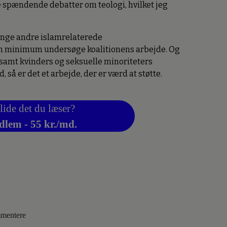
 spændende debatter om teologi, hvilket jeg
ange andre islamrelaterede
om minimum undersøge koalitionens arbejde. Og
samt kvinders og seksuelle minoriteters
 så er det et arbejde, der er værd at støtte.
lide det du læser?
dlem - 55 kr./md.
ommentere