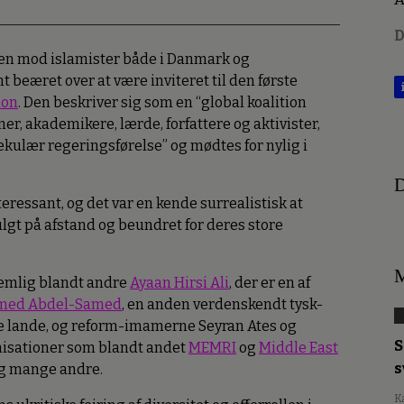
D
pen mod islamister både i Danmark og
t beæret over at være inviteret til den første
ion
. Den beskriver sig som en “global koalition
r, akademikere, lærde, forfattere og aktivister,
sekulær regeringsførelse” og mødtes for nylig i
D
eressant, og det var en kende surrealistisk at
lgt på afstand og beundret for deres store
M
nemlig blandt andre
Ayaan Hirsi Ali
, der er en af
med Abdel-Samed
, en anden verdenskendt tysk-
ske lande, og reform-imamerne Seyran Ates og
S
nisationer som blandt andet
MEMRI
og
Middle East
s
g mange andre.
K