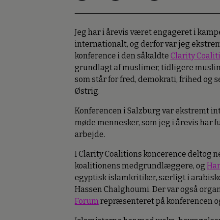
Jeg har i årevis været engageret i kam
internationalt, og derfor var jeg ekstrem
konference i den såkaldte
Clarity Coalit
grundlagt af muslimer, tidligere muslime
som står for fred, demokrati, frihed og 
Østrig.
Konferencen i Salzburg var ekstremt int
møde mennesker, som jeg i årevis har fu
arbejde.
I Clarity Coalitions koncerence deltog 
koalitionens medgrundlæggere, og
Ha
egyptisk islamkritiker, særligt i arabi
Hassen Chalghoumi. Der var også orga
Forum
repræsenteret på konferencen o