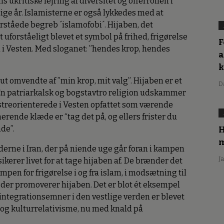
kritiske fejring af diversitet og offerrollen i
ige år. Islamisterne er også lykkedes med at
ståede begreb ´islamofobi´. Hijaben, det
 uforståeligt blevet et symbol på frihed, frigørelse
F
 i Vesten. Med sloganet: ”hendes krop, hendes
a
ut omvendte af ”min krop, mit valg”. Hijaben er et
D
En patriarkalsk og bogstavtro religion udskammer
enstreorienterede i Vesten opfattet som værende
rende klæde er “tag det på, og ellers frister du
nde”.
H
m
inderne i Iran, der på niende uge går foran i kampen
J
kerer livet for at tage hijaben af. De brænder det
pen for frigørelse i og fra islam, i modsætning til
er promoverer hijaben. Det er blot ét eksempel
ntegrationsemner i den vestlige verden er blevet
 og kulturrelativisme, nu med knald på