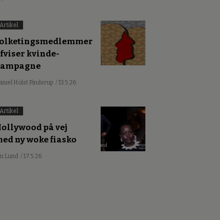
Artikel
olketingsmedlemmer
fviser kvinde-
kampagne
aniel Holst Pinderup
/ 13.5.26
Artikel
ollywood på vej
ed ny woke fiasko
an Lund
/ 17.5.26