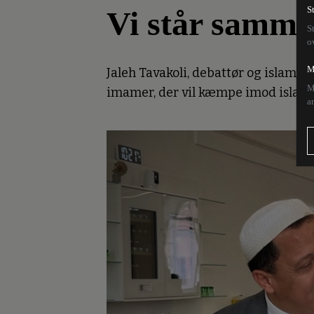
Vi står samme
S
S
o
M
Jaleh Tavakoli, debattør og islamkr
M
imamer, der vil kæmpe imod islami
a