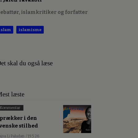
ebattør, islamkritiker og forfatter
islam
islamisme
et skal du også læse
est læste
Kommentar
prækker i den
venske stilhed
ajsa Li Paludan
/ 19.5.26