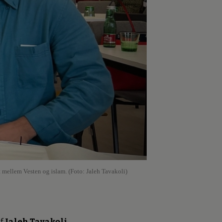
 mellem Vesten og islam. (Foto: Jaleh Tavakoli)
f
Jaleh Tavakoli