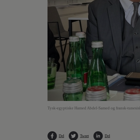
Tysk-egyptiske Hamed Abdel-Samed og fransk-tunesiske 
Del
Tweet
Del