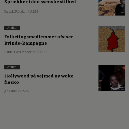
Sprækker i den svenske stilhed
Kajsa Li Paludan
/ 19.5.26
Artikel
Folketingsmedlemmer afviser
kvinde-kampagne
Daniel Holst Pinderup
/ 13.5.26
Artikel
Hollywood på vej med ny woke
fiasko
Jan Lund
/ 17.5.26