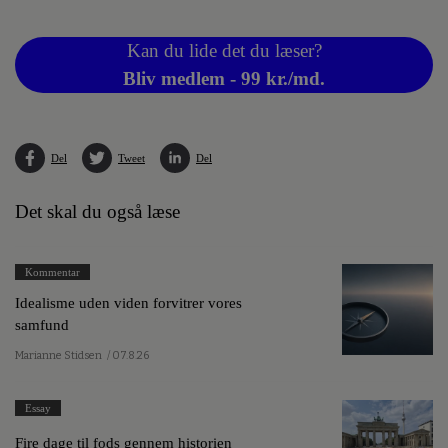
Kan du lide det du læser?
Bliv medlem - 99 kr./md.
Del
Tweet
Del
Det skal du også læse
Kommentar
Idealisme uden viden forvitrer vores
samfund
Marianne Stidsen
/ 07.8.26
Essay
Fire dage til fods gennem historien