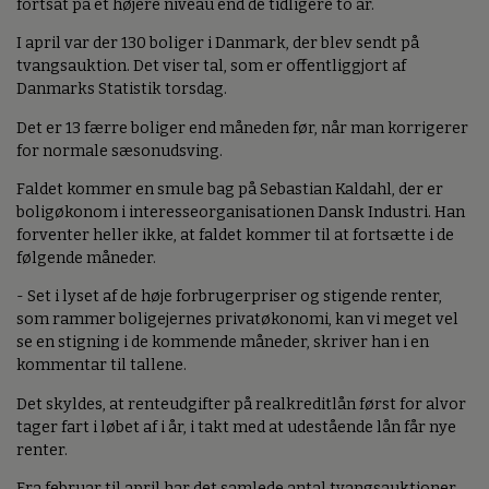
fortsat på et højere niveau end de tidligere to år.
I april var der 130 boliger i Danmark, der blev sendt på
tvangsauktion. Det viser tal, som er offentliggjort af
Danmarks Statistik torsdag.
Det er 13 færre boliger end måneden før, når man korrigerer
for normale sæsonudsving.
Faldet kommer en smule bag på Sebastian Kaldahl, der er
boligøkonom i interesseorganisationen Dansk Industri. Han
forventer heller ikke, at faldet kommer til at fortsætte i de
følgende måneder.
- Set i lyset af de høje forbrugerpriser og stigende renter,
som rammer boligejernes privatøkonomi, kan vi meget vel
se en stigning i de kommende måneder, skriver han i en
kommentar til tallene.
Det skyldes, at renteudgifter på realkreditlån først for alvor
tager fart i løbet af i år, i takt med at udestående lån får nye
renter.
Fra februar til april har det samlede antal tvangsauktioner