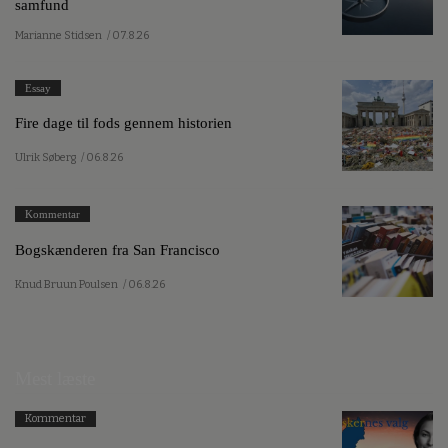
samfund
Marianne Stidsen
/ 07.8.26
Essay
Fire dage til fods gennem historien
Ulrik Søberg
/ 06.8.26
Kommentar
Bogskænderen fra San Francisco
Knud Bruun Poulsen
/ 06.8.26
Mest læste
Kommentar