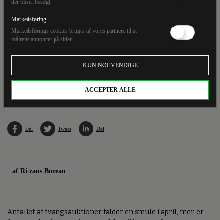
der bliver besøgt.
Markedsføring
Markedsførings cookies bruges af vores partnere til at
målrette annoncer på siden.
KUN NØDVENDIGE
I april blev 130 boliger i Danmark sendt på tvangsauktion. Det er et lille fald fra marts,
hvor antallet af tvangsauktioner var på 143. (Arkivfoto).
ACCEPTER ALLE
Del
Tweet
Del
af Ritzaus Bureau
Antallet af tvangsauktioner falder en smule i april, men er