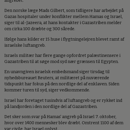
angrebet.
Den norske læge Mads Gilbert, som tidligere har arbejdet på
Gazas hospitaler under konflikter mellem Hamas og Israel,
siger til al-Jazeera, at hans kontakter i Gazastriben melder
om cirka 100 dræbte og 300 sårede.
Ifølge hans kilder er 15 huse i flygtningelejren blevet ramt af
israelske luftangreb.
Israels militær har flere gange opfordret palæstinensere i
Gazastriben til at søge mod syd nær grænsen til Egypten.
En unavngiven israelsk embedsmand siger tirsdag til
nyhedsbureauet Reuters, at militæret på nuværende
tidspunkt har fokus på den nordlige del af enklaven. Siden
kommer turen til syd, siger vedkommende.
Israel har foretaget tusindvis af luftangreb og er rykket ind
på landjorden i den nordlige del af Gazastriben.
Det sker som svar på Hamas' angreb på Israel 7. oktober,
hvor over 1400 mennesker blev dræbt. Omtrent 1100 af dem
var civile, har Israel oplyst.