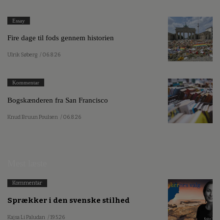
Essay
Fire dage til fods gennem historien
Ulrik Søberg
/ 06.8.26
Kommentar
Bogskænderen fra San Francisco
Knud Bruun Poulsen
/ 06.8.26
Mest læste
Kommentar
Sprækker i den svenske stilhed
Kajsa Li Paludan
/ 19.5.26