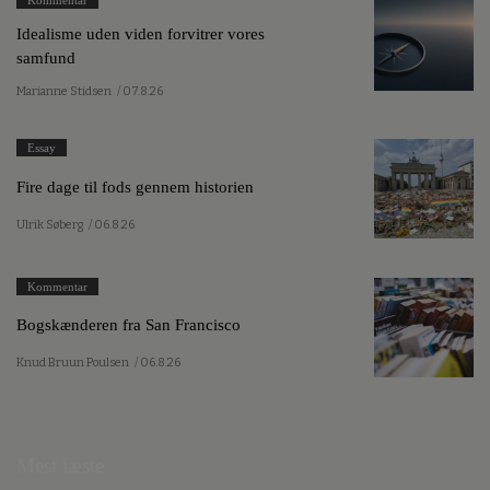
Idealisme uden viden forvitrer vores
samfund
Marianne Stidsen
/ 07.8.26
Essay
Fire dage til fods gennem historien
Ulrik Søberg
/ 06.8.26
Kommentar
Bogskænderen fra San Francisco
Knud Bruun Poulsen
/ 06.8.26
Mest læste