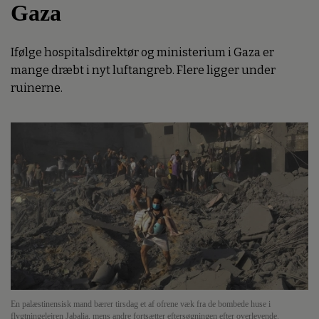
Gaza
Ifølge hospitalsdirektør og ministerium i Gaza er
mange dræbt i nyt luftangreb. Flere ligger under
ruinerne.
En palæstinensisk mand bærer tirsdag et af ofrene væk fra de bombede huse i
flygtningelejren Jabalia, mens andre fortsætter eftersøgningen efter overlevende.