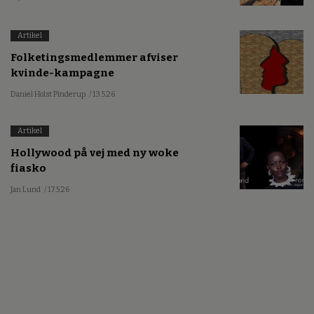
Artikel
Folketingsmedlemmer afviser
kvinde-kampagne
Daniel Holst Pinderup
/ 13.5.26
Artikel
Hollywood på vej med ny woke
fiasko
Jan Lund
/ 17.5.26