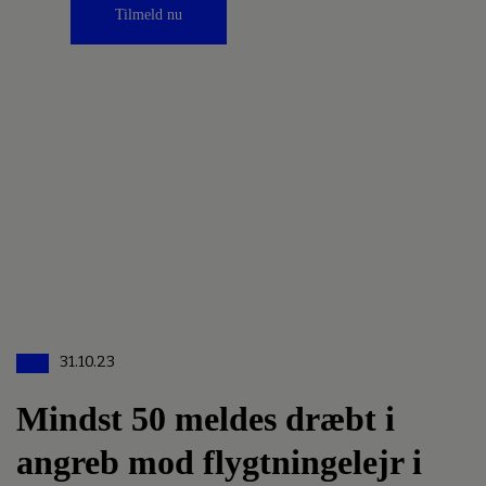
Tilmeld nu
31.10.23
Mindst 50 meldes dræbt i
angreb mod flygtningelejr i