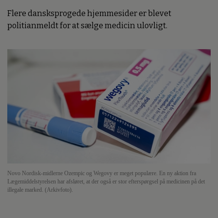
Flere dansksprogede hjemmesider er blevet
politianmeldt for at sælge medicin ulovligt.
Novo Nordisk-midlerne Ozempic og Wegovy er meget populære. En ny aktion fra
Lægemiddelstyrelsen har afsløret, at der også er stor efterspørgsel på medicinen på det
illegale marked. (Arkivfoto).