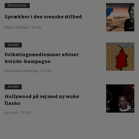
Kommentar
Sprækker i den svenske stilhed
Kajsa Li Paludan
/ 19.5.26
Artikel
Folketingsmedlemmer afviser
kvinde-kampagne
Daniel Holst Pinderup
/ 13.5.26
Artikel
Hollywood på vej med ny woke
fiasko
Jan Lund
/ 17.5.26