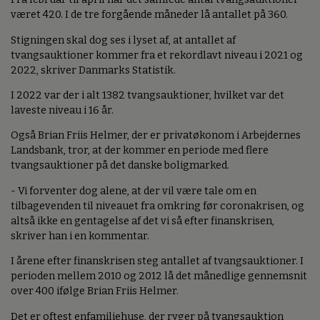
været 420. I de tre forgående måneder lå antallet på 360.
Stigningen skal dog ses i lyset af, at antallet af
tvangsauktioner kommer fra et rekordlavt niveau i 2021 og
2022, skriver Danmarks Statistik.
I 2022 var der i alt 1382 tvangsauktioner, hvilket var det
laveste niveau i 16 år.
Også Brian Friis Helmer, der er privatøkonom i Arbejdernes
Landsbank, tror, at der kommer en periode med flere
tvangsauktioner på det danske boligmarked.
- Vi forventer dog alene, at der vil være tale om en
tilbagevenden til niveauet fra omkring før coronakrisen, og
altså ikke en gentagelse af det vi så efter finanskrisen,
skriver han i en kommentar.
I årene efter finanskrisen steg antallet af tvangsauktioner. I
perioden mellem 2010 og 2012 lå det månedlige gennemsnit
over 400 ifølge Brian Friis Helmer.
Det er oftest enfamiliehuse, der ryger på tvangsauktion