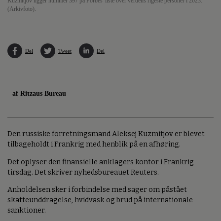
Kuzmitjov ligger nummer 397 på Forbes' liste over verdens rigeste personer i 2023.
(Arkivfoto).
Del
Tweet
Del
af Ritzaus Bureau
Den russiske forretningsmand Aleksej Kuzmitjov er blevet
tilbageholdt i Frankrig med henblik på en afhøring.
Det oplyser den finansielle anklagers kontor i Frankrig
tirsdag. Det skriver nyhedsbureauet Reuters.
Anholdelsen sker i forbindelse med sager om påstået
skatteunddragelse, hvidvask og brud på internationale
sanktioner.