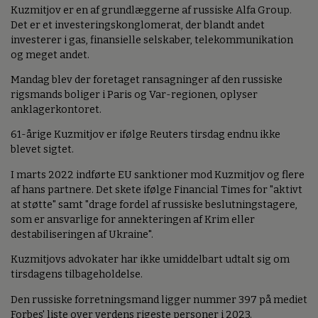
Kuzmitjov er en af grundlæggerne af russiske Alfa Group.
Det er et investeringskonglomerat, der blandt andet
investerer i gas, finansielle selskaber, telekommunikation
og meget andet.
Mandag blev der foretaget ransagninger af den russiske
rigsmands boliger i Paris og Var-regionen, oplyser
anklagerkontoret.
61-årige Kuzmitjov er ifølge Reuters tirsdag endnu ikke
blevet sigtet.
I marts 2022 indførte EU sanktioner mod Kuzmitjov og flere
af hans partnere. Det skete ifølge Financial Times for "aktivt
at støtte" samt "drage fordel af russiske beslutningstagere,
som er ansvarlige for annekteringen af Krim eller
destabiliseringen af Ukraine".
Kuzmitjovs advokater har ikke umiddelbart udtalt sig om
tirsdagens tilbageholdelse.
Den russiske forretningsmand ligger nummer 397 på mediet
Forbes' liste over verdens rigeste personer i 2023.