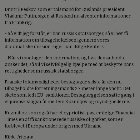
Dmitrij Peskov, som er talsmand for Ruslands præsident,
Vladimir Putin, siger, at Rusland nu afventer informationer
fra Frankrig.
- Så vidt jeg forstår, er han russisk statsborger, så vi bør få
information om tilbageholdelsen igennem vores
diplomatiske mission, siger han ifølge Reuters.
- Når vi modtager den information, og hvis den anholdte
ønsker det, så vil vi selvfølgelig hjælpe med at beskytte hans
rettigheder som russisk statsborger.
Franske toldmyndigheder beslaglagde sidste år den nu
tilbageholdte forretningsmands 27 meter lange yacht. Det
skete som led i EU-sanktioner. Beslaglæggelsen satte gang i
et juridisk slagsmål mellem Kuzmitjov og myndighederne.
Kuzmitjov, som også har et cypriotisk pas, er ifølge Financial
Times en af få sanktionerede russiske oligarker, som er
forblevet i Europa under krigen med Ukraine.
Kilde: /ritzau/