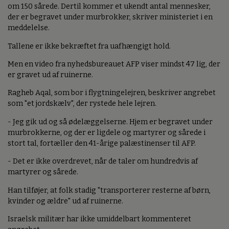
om 150 sårede. Dertil kommer et ukendt antal mennesker,
der er begravet under murbrokker, skriver ministeriet i en
meddelelse.
Tallene er ikke bekræftet fra uafhængigt hold.
Men en video fra nyhedsbureauet AFP viser mindst 47 lig, der
er gravet ud af ruinerne.
Ragheb Aqal, som bor i flygtningelejren, beskriver angrebet
som "et jordskælv", der rystede hele lejren.
- Jeg gik ud og så ødelæggelserne. Hjem er begravet under
murbrokkerne, og der er ligdele og martyrer og sårede i
stort tal, fortæller den 41-årige palæstinenser til AFP.
- Det er ikke overdrevet, når de taler om hundredvis af
martyrer og sårede.
Han tilføjer, at folk stadig "transporterer resterne af børn,
kvinder og ældre" ud af ruinerne.
Israelsk militær har ikke umiddelbart kommenteret