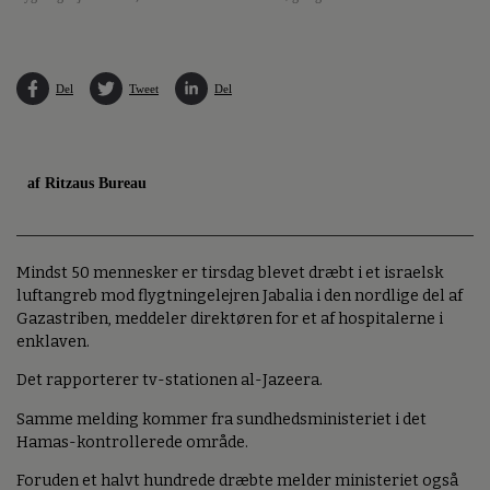
Del
Tweet
Del
af Ritzaus Bureau
Mindst 50 mennesker er tirsdag blevet dræbt i et israelsk
luftangreb mod flygtningelejren Jabalia i den nordlige del af
Gazastriben, meddeler direktøren for et af hospitalerne i
enklaven.
Det rapporterer tv-stationen al-Jazeera.
Samme melding kommer fra sundhedsministeriet i det
Hamas-kontrollerede område.
Foruden et halvt hundrede dræbte melder ministeriet også