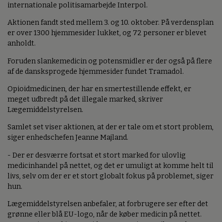
internationale politisamarbejde Interpol.
Aktionen fandt sted mellem 3. og 10. oktober. På verdensplan
er over 1300 hjemmesider lukket, og 72 personer er blevet
anholdt.
Foruden slankemedicin og potensmidler er der også på flere
af de dansksprogede hjemmesider fundet Tramadol.
Opioidmedicinen, der har en smertestillende effekt, er
meget udbredt på det illegale marked, skriver
Lægemiddelstyrelsen.
Samlet set viser aktionen, at der er tale om et stort problem,
siger enhedschefen Jeanne Majland.
- Der er desværre fortsat et stort marked for ulovlig
medicinhandel på nettet, og det er umuligt at komme helt til
livs, selv om der er et stort globalt fokus på problemet, siger
hun.
Lægemiddelstyrelsen anbefaler, at forbrugere ser efter det
grønne eller blå EU-logo, når de køber medicin på nettet.