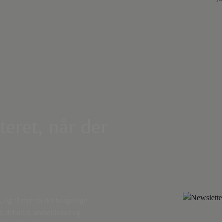
teret, når der
,
og få nyt fra det borgerlige
r, debatter, anmeldelser og