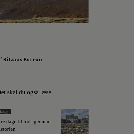
f
Ritzaus Bureau
et skal du også læse
Essay
ire dage til fods gennem
istorien