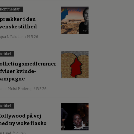
Kommentar
prækker i den
venske stilhed
ajsa Li Paludan
/ 19.5.26
Artikel
olketingsmedlemmer
fviser kvinde-
kampagne
aniel Holst Pinderup
/ 13.5.26
Artikel
ollywood på vej
ed ny woke fiasko
an Lund
/ 17.5.26