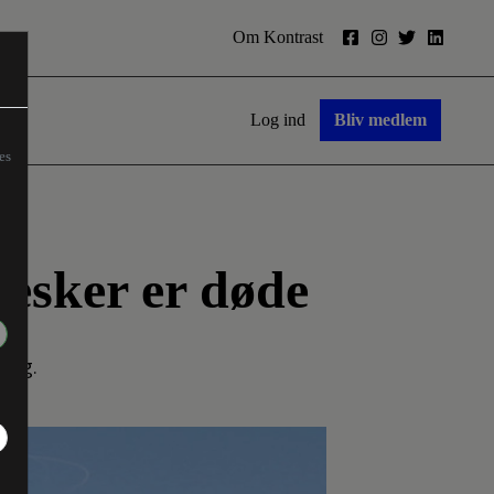
Om Kontrast
Log ind
Bliv medlem
es
nesker er døde
sag.