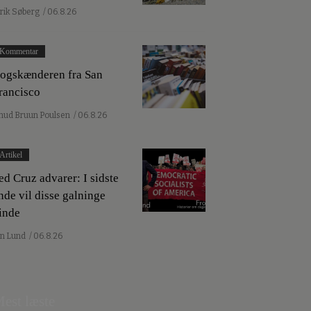
lrik Søberg
/ 06.8.26
Kommentar
ogskænderen fra San
rancisco
nud Bruun Poulsen
/ 06.8.26
Artikel
ed Cruz advarer: I sidste
nde vil disse galninge
inde
an Lund
/ 06.8.26
est læste