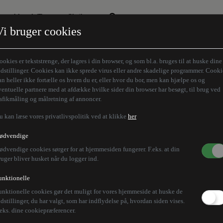
Aktuelt Tema
Skribenter
Vi bruger cookies
Den borgelige brille
Alle vores skribenter
Remigration
Modløberne
ookies er tekststrenge, der lagres i din browser, og som bl.a. bruges til at huske dine
Humaniora forfra
Z-aksen
ndstillinger. Cookies kan ikke sprede virus eller andre skadelige programmer. Cooki
an heller ikke fortælle os hvem du er, eller hvor du bor, men kan hjælpe os og
Store Danskere
ventuelle partnere med at afdække hvilke sider din browser har besøgt, til brug ved
rafikmåling og målretning af annoncer.
u kan læse vores privatlivspolitik ved at klikke
her
rter i Island: Tre men
ødvendige
ødvendige cookies sørger for at hjemmesiden fungerer. F.eks. at din
ruger bliver husket når du logger ind.
yrt på det østlige Island søndag. Politi undersøger år
unktionelle
unktionelle cookies gør det muligt for vores hjemmeside at huske de
ndstillinger, du har valgt, som har indflydelse på, hvordan siden vises.
.eks. dine cookiepræferencer.