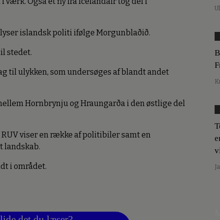
 værk. Også et fly fra Icelandair tog del i
U
lyser islandsk politi ifølge Morgunblaðið.
l stedet.
B
F
g til ulykken, som undersøges af blandt andet
K
mellem Hornbrynju og Hraungarða i den østlige del
T
 RUV viser en række af politibiler samt en
e
gt landskab.
v
dt i området.
J
M
lide det du læser?