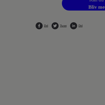
Bliv me
Del
Tweet
Del