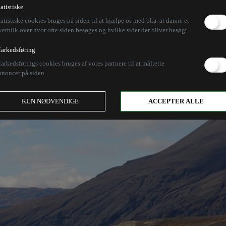
tatistiske
tatistiske cookies bruges på siden til at hjælpe os med bl.a. at danne et
verblik over hvor ofte siden besøges og hvilke sider der bliver besøgt.
arkedsføring
arkedsførings cookies bruges af vores partnere til at målrette
nnoncer på siden.
KUN NØDVENDIGE
ACCEPTER ALLE