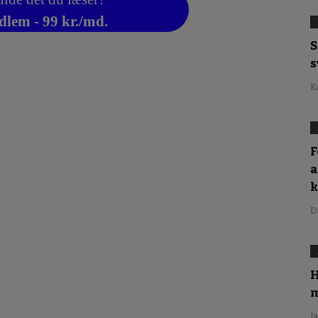
dlem - 99 kr./md.
S
s
K
F
a
D
H
m
J