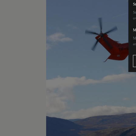
S
S
o
M
M
a