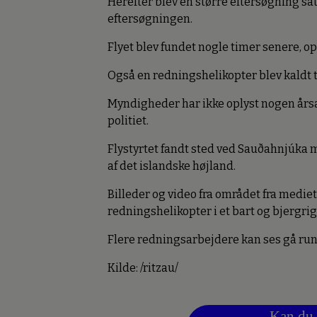
Herefter blev en større eftersøgning sat i
eftersøgningen.
Flyet blev fundet nogle timer senere, op
Også en redningshelikopter blev kaldt ti
Myndigheder har ikke oplyst nogen årsa
politiet.
Flystyrtet fandt sted ved Sauðahnjúka 
af det islandske højland.
Billeder og video fra området fra mediet
redningshelikopter i et bart og bjergri
Flere redningsarbejdere kan ses gå run
Kilde: /ritzau/
Kan du 