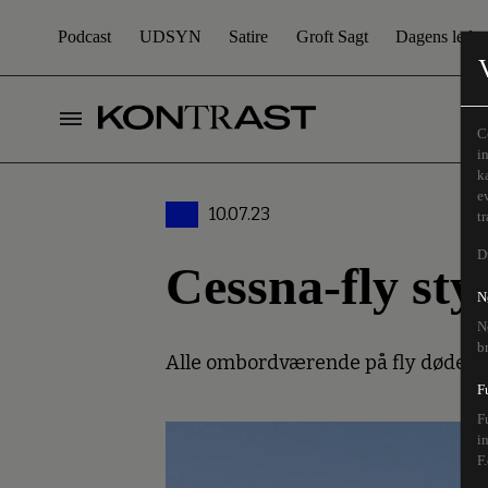
Podcast
UDSYN
Satire
Groft Sagt
Dagens leder
C
i
k
e
10.07.23
t
D
Cessna-fly sty
N
N
b
Alle ombordværende på fly døde i st
F
F
i
F