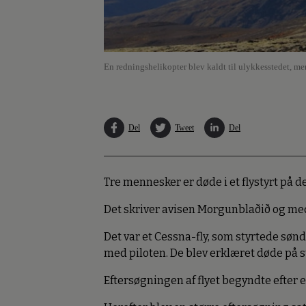
En redningshelikopter blev kaldt til ulykkesstedet, m
Del
Tweet
Del
Tre mennesker er døde i et flystyrt på de
Det skriver avisen Morgunblaðið og me
Det var et Cessna-fly, som styrtede sø
med piloten. De blev erklæret døde på s
Eftersøgningen af flyet begyndte efter e