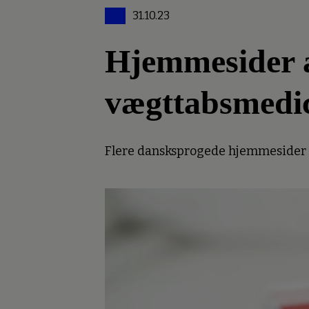
31.10.23
Hjemmesider an
vægttabsmedi
Flere dansksprogede hjemmesider er