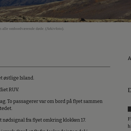
en alle ombordværende døde. (Arkivfoto).
A
t østlige Island.
D
diet RUV.
ndag. To passagerer var om bord på flyet sammen
tedet.
F
t nødsignal fra flyet omkring klokken 17.
h