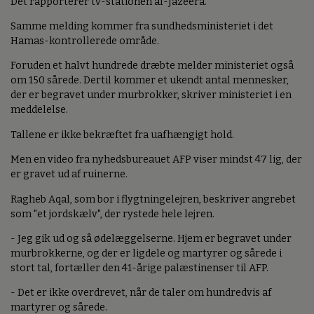
Det rapporterer tv-stationen al-Jazeera.
Samme melding kommer fra sundhedsministeriet i det
Hamas-kontrollerede område.
Foruden et halvt hundrede dræbte melder ministeriet også
om 150 sårede. Dertil kommer et ukendt antal mennesker,
der er begravet under murbrokker, skriver ministeriet i en
meddelelse.
Tallene er ikke bekræftet fra uafhængigt hold.
Men en video fra nyhedsbureauet AFP viser mindst 47 lig, der
er gravet ud af ruinerne.
Ragheb Aqal, som bor i flygtningelejren, beskriver angrebet
som "et jordskælv", der rystede hele lejren.
- Jeg gik ud og så ødelæggelserne. Hjem er begravet under
murbrokkerne, og der er ligdele og martyrer og sårede i
stort tal, fortæller den 41-årige palæstinenser til AFP.
- Det er ikke overdrevet, når de taler om hundredvis af
martyrer og sårede.