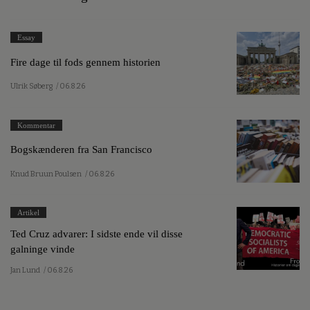
Essay
Fire dage til fods gennem historien
Ulrik Søberg
/ 06.8.26
Kommentar
Bogskænderen fra San Francisco
Knud Bruun Poulsen
/ 06.8.26
Artikel
Ted Cruz advarer: I sidste ende vil disse
galninge vinde
Jan Lund
/ 06.8.26