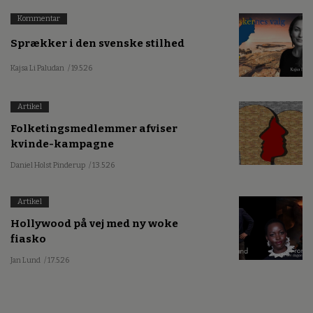
Kommentar
Sprækker i den svenske stilhed
Kajsa Li Paludan
/ 19.5.26
Artikel
Folketingsmedlemmer afviser
kvinde-kampagne
Daniel Holst Pinderup
/ 13.5.26
Artikel
Hollywood på vej med ny woke
fiasko
Jan Lund
/ 17.5.26