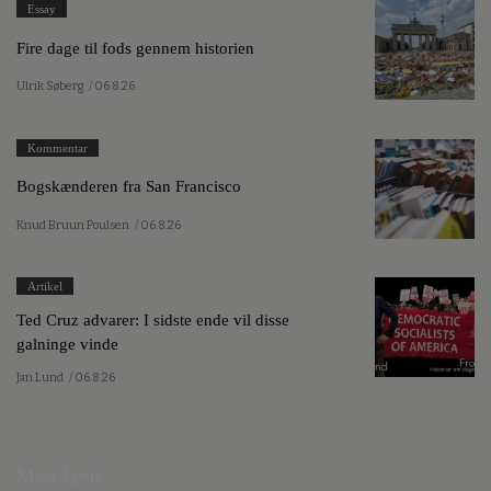
Essay
Fire dage til fods gennem historien
Ulrik Søberg
/ 06.8.26
Kommentar
Bogskænderen fra San Francisco
Knud Bruun Poulsen
/ 06.8.26
Artikel
Ted Cruz advarer: I sidste ende vil disse
galninge vinde
Jan Lund
/ 06.8.26
Mest læste