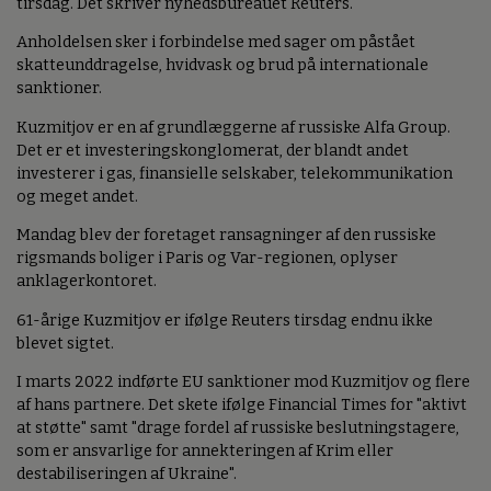
tirsdag. Det skriver nyhedsbureauet Reuters.
Anholdelsen sker i forbindelse med sager om påstået
skatteunddragelse, hvidvask og brud på internationale
sanktioner.
Kuzmitjov er en af grundlæggerne af russiske Alfa Group.
Det er et investeringskonglomerat, der blandt andet
investerer i gas, finansielle selskaber, telekommunikation
og meget andet.
Mandag blev der foretaget ransagninger af den russiske
rigsmands boliger i Paris og Var-regionen, oplyser
anklagerkontoret.
61-årige Kuzmitjov er ifølge Reuters tirsdag endnu ikke
blevet sigtet.
I marts 2022 indførte EU sanktioner mod Kuzmitjov og flere
af hans partnere. Det skete ifølge Financial Times for "aktivt
at støtte" samt "drage fordel af russiske beslutningstagere,
som er ansvarlige for annekteringen af Krim eller
destabiliseringen af Ukraine".