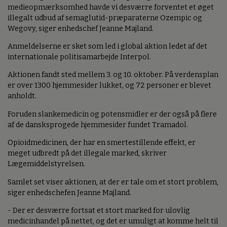
medieopmærksomhed havde vi desværre forventet et øget
illegalt udbud af semaglutid-præparaterne Ozempic og
Wegovy, siger enhedschef Jeanne Majland.
Anmeldelserne er sket som led i global aktion ledet af det
internationale politisamarbejde Interpol.
Aktionen fandt sted mellem 3. og 10. oktober. På verdensplan
er over 1300 hjemmesider lukket, og 72 personer er blevet
anholdt.
Foruden slankemedicin og potensmidler er der også på flere
af de dansksprogede hjemmesider fundet Tramadol.
Opioidmedicinen, der har en smertestillende effekt, er
meget udbredt på det illegale marked, skriver
Lægemiddelstyrelsen.
Samlet set viser aktionen, at der er tale om et stort problem,
siger enhedschefen Jeanne Majland.
- Der er desværre fortsat et stort marked for ulovlig
medicinhandel på nettet, og det er umuligt at komme helt til