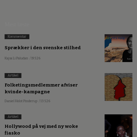
Mest læste
Kommentar
Sprækker i den svenske stilhed
Kajsa Li Paludan
/ 19.5.26
Artikel
Folketingsmedlemmer afviser
kvinde-kampagne
Daniel Holst Pinderup
/ 13.5.26
Artikel
Hollywood på vej med ny woke
fiasko