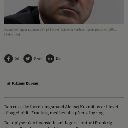
Kuzmitjov ligger nummer 397 på Forbes' liste over verdens rigeste personer i 2023.
(Arkivfoto).
Del
Tweet
Del
af Ritzaus Bureau
Den russiske forretningsmand Aleksej Kuzmitjov er blevet
tilbageholdt i Frankrig med henblik på en afhøring.
Det oplyser den finansielle anklagers kontor i Frankrig