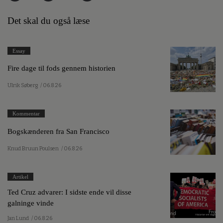
Det skal du også læse
Essay
Fire dage til fods gennem historien
Ulrik Søberg
/ 06.8.26
Kommentar
Bogskænderen fra San Francisco
Knud Bruun Poulsen
/ 06.8.26
Artikel
Ted Cruz advarer: I sidste ende vil disse
galninge vinde
Jan Lund
/ 06.8.26