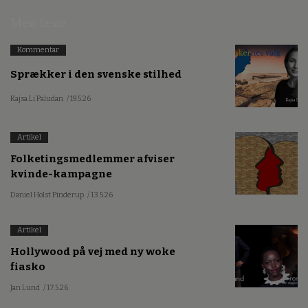
Mest læste
Kommentar
Sprækker i den svenske stilhed
Kajsa Li Paludan
/ 19.5.26
Artikel
Folketingsmedlemmer afviser
kvinde-kampagne
Daniel Holst Pinderup
/ 13.5.26
Artikel
Hollywood på vej med ny woke
fiasko
Jan Lund
/ 17.5.26