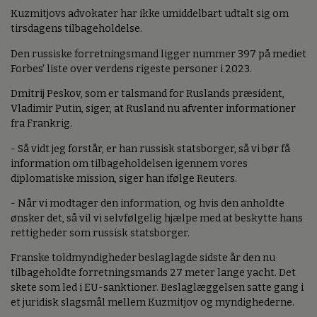
Kuzmitjovs advokater har ikke umiddelbart udtalt sig om
tirsdagens tilbageholdelse.
Den russiske forretningsmand ligger nummer 397 på mediet
Forbes' liste over verdens rigeste personer i 2023.
Dmitrij Peskov, som er talsmand for Ruslands præsident,
Vladimir Putin, siger, at Rusland nu afventer informationer
fra Frankrig.
- Så vidt jeg forstår, er han russisk statsborger, så vi bør få
information om tilbageholdelsen igennem vores
diplomatiske mission, siger han ifølge Reuters.
- Når vi modtager den information, og hvis den anholdte
ønsker det, så vil vi selvfølgelig hjælpe med at beskytte hans
rettigheder som russisk statsborger.
Franske toldmyndigheder beslaglagde sidste år den nu
tilbageholdte forretningsmands 27 meter lange yacht. Det
skete som led i EU-sanktioner. Beslaglæggelsen satte gang i
et juridisk slagsmål mellem Kuzmitjov og myndighederne.