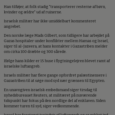
Han tilføjer, at folk stadig "transporterer resterne af børn,
kvinder og ældre" ud af ruinerne.
Israelsk militær har ikke umiddelbart kommenteret
angrebet.
Den norske læge Mads Gilbert, som tidligere har arbejdet på
Gazas hospitaler under konflikter mellem Hamas og Israel,
siger til al-Jazeera, at hans kontakter i Gazastriben melder
om cirka 100 dræbte og 300 sårede.
Ifølge hans kilder er 15 huse i flygtningelejren blevet ramt af
israelske luftangreb.
Israels militær har flere gange opfordret palæstinensere i
Gazastriben til at søge mod syd nær grænsen til Egypten.
En unavngiven israelsk embedsmand siger tirsdag til
nyhedsbureauet Reuters, at militæret på nuværende
tidspunkt har fokus på den nordlige del af enklaven. Siden
kommer turen til syd, siger vedkommende.