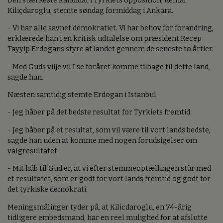
Den stærkeste kandidat i Tyrkiets opposition, Kemal
Kiliçdaroglu, stemte søndag formiddag i Ankara.
- Vi har alle savnet demokratiet. Vi har behov for forandring,
erklærede han i en kritisk udtalelse om præsident Recep
Tayyip Erdogans styre af landet gennem de seneste to årtier.
- Med Guds vilje vil I se foråret komme tilbage til dette land,
sagde han.
Næsten samtidig stemte Erdogan i Istanbul.
- Jeg håber på det bedste resultat for Tyrkiets fremtid.
- Jeg håber på et resultat, som vil være til vort lands bedste,
sagde han uden at komme med nogen forudsigelser om
valgresultatet.
- Mit håb til Gud er, at vi efter stemmeoptællingen står med
et resultatet, som er godt for vort lands fremtid og godt for
det tyrkiske demokrati.
Meningsmålinger tyder på, at Kilicdaroglu, en 74-årig
tidligere embedsmand, har en reel mulighed for at afslutte