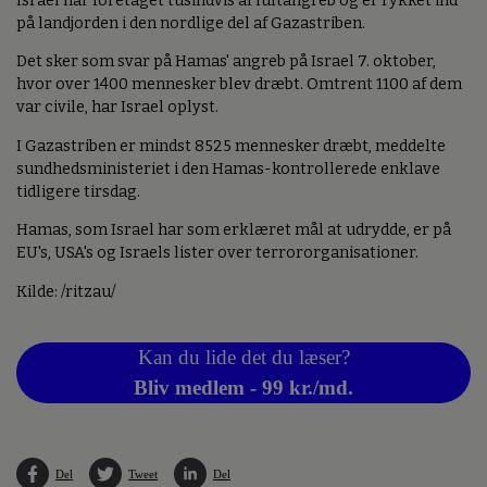
Israel har foretaget tusindvis af luftangreb og er rykket ind
på landjorden i den nordlige del af Gazastriben.
Det sker som svar på Hamas' angreb på Israel 7. oktober,
hvor over 1400 mennesker blev dræbt. Omtrent 1100 af dem
var civile, har Israel oplyst.
I Gazastriben er mindst 8525 mennesker dræbt, meddelte
sundhedsministeriet i den Hamas-kontrollerede enklave
tidligere tirsdag.
Hamas, som Israel har som erklæret mål at udrydde, er på
EU's, USA's og Israels lister over terrororganisationer.
Kilde: /ritzau/
Kan du lide det du læser?
Bliv medlem - 99 kr./md.
Del
Tweet
Del