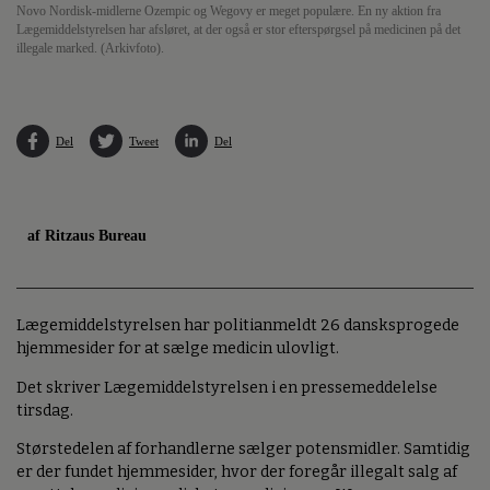
Novo Nordisk-midlerne Ozempic og Wegovy er meget populære. En ny aktion fra
Lægemiddelstyrelsen har afsløret, at der også er stor efterspørgsel på medicinen på det
illegale marked. (Arkivfoto).
Del
Tweet
Del
af Ritzaus Bureau
Lægemiddelstyrelsen har politianmeldt 26 dansksprogede
hjemmesider for at sælge medicin ulovligt.
Det skriver Lægemiddelstyrelsen i en pressemeddelelse
tirsdag.
Størstedelen af forhandlerne sælger potensmidler. Samtidig
er der fundet hjemmesider, hvor der foregår illegalt salg af