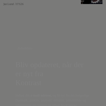
Jan Lund
/ 17.5.26
Nyhedsbrev
Bliv opdateret, når der
er nyt fra
Kontrast
Indtast din
e-mail-adresse,
og få nyt fra det borgerlige
Danmark, artikler, analyser, debatter, anmeldelser og
information om fordele og tilbud fra Kontrast.