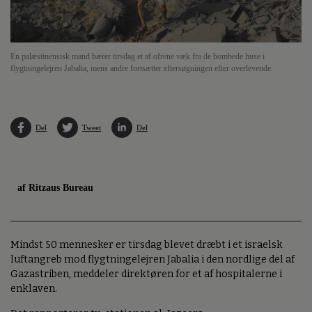
En palæstinensisk mand bærer tirsdag et af ofrene væk fra de bombede huse i
flygtningelejren Jabalia, mens andre fortsætter eftersøgningen efter overlevende.
Del
Tweet
Del
af Ritzaus Bureau
Mindst 50 mennesker er tirsdag blevet dræbt i et israelsk
luftangreb mod flygtningelejren Jabalia i den nordlige del af
Gazastriben, meddeler direktøren for et af hospitalerne i
enklaven.