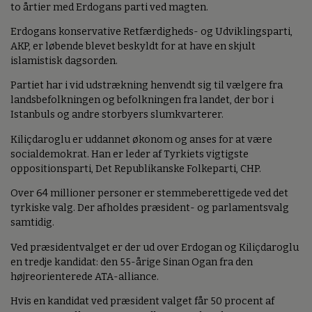
to årtier med Erdogans parti ved magten.
Erdogans konservative Retfærdigheds- og Udviklingsparti,
AKP, er løbende blevet beskyldt for at have en skjult
islamistisk dagsorden.
Partiet har i vid udstrækning henvendt sig til vælgere fra
landsbefolkningen og befolkningen fra landet, der bor i
Istanbuls og andre storbyers slumkvarterer.
Kiliçdaroglu er uddannet økonom og anses for at være
socialdemokrat. Han er leder af Tyrkiets vigtigste
oppositionsparti, Det Republikanske Folkeparti, CHP.
Over 64 millioner personer er stemmeberettigede ved det
tyrkiske valg. Der afholdes præsident- og parlamentsvalg
samtidig.
Ved præsidentvalget er der ud over Erdogan og Kiliçdaroglu
en tredje kandidat: den 55-årige Sinan Ogan fra den
højreorienterede ATA-alliance.
Hvis en kandidat ved præsident valget får 50 procent af