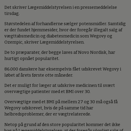
Det skriver Lægemiddelstyrelsen i en pressemeddelelse
tirsdag.
Størstedelen af forhandlerne sælger potensmidler. Samtidig
er der fundet hjemmesider, hvor der foregår illegalt salg af
vægttabsmedicin og diabetesmedicin som Wegovy og
Ozempic, skriver Lægemiddelstyrelsen.
De to præparater, der begge laves af Novo Nordisk, har
hurtigt opnået popularitet.
86.000 danskere har eksempelvis fået udskrevet Wegovy i
løbet af årets første otte måneder.
Det er muligt for læger at udskrive medicinen til svært
overvægtige patienter med et BMI over 30.
Overvægtige med et BMI på mellem 27 og 30 må også få
Wegovy udskrevet, hvis de på samme tid har
helbredsproblemer, der er vægtrelaterede.
Netop på grund af den store popularitet kommer det ikke
bag på Lægemiddelstyrelsen, at der foregår ulovligt salg af