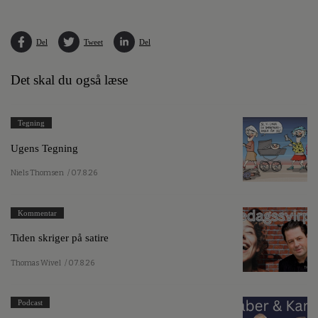
Del
Tweet
Del
Det skal du også læse
Tegning
Ugens Tegning
Niels Thomsen
/ 07.8.26
Kommentar
Tiden skriger på satire
Thomas Wivel
/ 07.8.26
Podcast