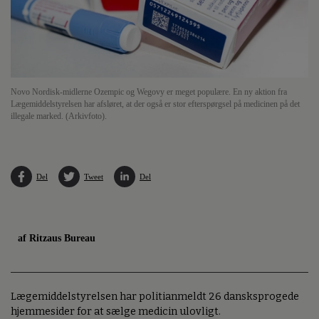
Novo Nordisk-midlerne Ozempic og Wegovy er meget populære. En ny aktion fra
Lægemiddelstyrelsen har afsløret, at der også er stor efterspørgsel på medicinen på det
illegale marked. (Arkivfoto).
Del
Tweet
Del
af Ritzaus Bureau
Lægemiddelstyrelsen har politianmeldt 26 dansksprogede
hjemmesider for at sælge medicin ulovligt.