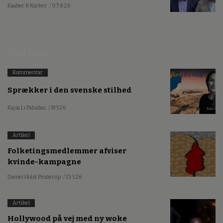
Kaaber & Karker
/ 07.8.26
Mest læste
Kommentar
Sprækker i den svenske stilhed
Kajsa Li Paludan
/ 19.5.26
Artikel
Folketingsmedlemmer afviser
kvinde-kampagne
Daniel Holst Pinderup
/ 13.5.26
Artikel
Hollywood på vej med ny woke