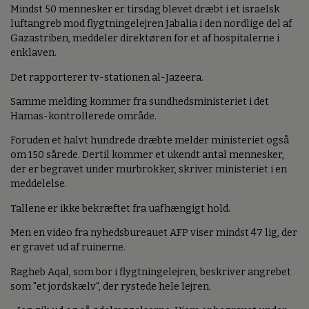
Mindst 50 mennesker er tirsdag blevet dræbt i et israelsk
luftangreb mod flygtningelejren Jabalia i den nordlige del af
Gazastriben, meddeler direktøren for et af hospitalerne i
enklaven.
Det rapporterer tv-stationen al-Jazeera.
Samme melding kommer fra sundhedsministeriet i det
Hamas-kontrollerede område.
Foruden et halvt hundrede dræbte melder ministeriet også
om 150 sårede. Dertil kommer et ukendt antal mennesker,
der er begravet under murbrokker, skriver ministeriet i en
meddelelse.
Tallene er ikke bekræftet fra uafhængigt hold.
Men en video fra nyhedsbureauet AFP viser mindst 47 lig, der
er gravet ud af ruinerne.
Ragheb Aqal, som bor i flygtningelejren, beskriver angrebet
som "et jordskælv", der rystede hele lejren.