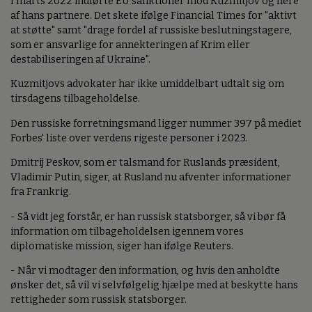
I marts 2022 indførte EU sanktioner mod Kuzmitjov og flere
af hans partnere. Det skete ifølge Financial Times for "aktivt
at støtte" samt "drage fordel af russiske beslutningstagere,
som er ansvarlige for annekteringen af Krim eller
destabiliseringen af Ukraine".
Kuzmitjovs advokater har ikke umiddelbart udtalt sig om
tirsdagens tilbageholdelse.
Den russiske forretningsmand ligger nummer 397 på mediet
Forbes' liste over verdens rigeste personer i 2023.
Dmitrij Peskov, som er talsmand for Ruslands præsident,
Vladimir Putin, siger, at Rusland nu afventer informationer
fra Frankrig.
- Så vidt jeg forstår, er han russisk statsborger, så vi bør få
information om tilbageholdelsen igennem vores
diplomatiske mission, siger han ifølge Reuters.
- Når vi modtager den information, og hvis den anholdte
ønsker det, så vil vi selvfølgelig hjælpe med at beskytte hans
rettigheder som russisk statsborger.