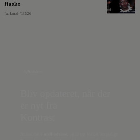
fiasko
Jan Lund
/ 17.5.26
Nyhedsbrev
Bliv opdateret, når der
er nyt fra
Kontrast
Indtast din
e-mail-adresse,
og få nyt fra det borgerlige