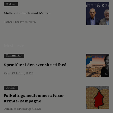
Podcast
Mette vil i clinch med Morten
Kaaber & Karker
/ 07.8.26
Mest læste
Kommentar
Sprækker i den svenske stilhed
Kajsa Li Paludan
/ 19.5.26
Artikel
Folketingsmedlemmer afviser
kvinde-kampagne
Daniel Holst Pinderup
/ 13.5.26