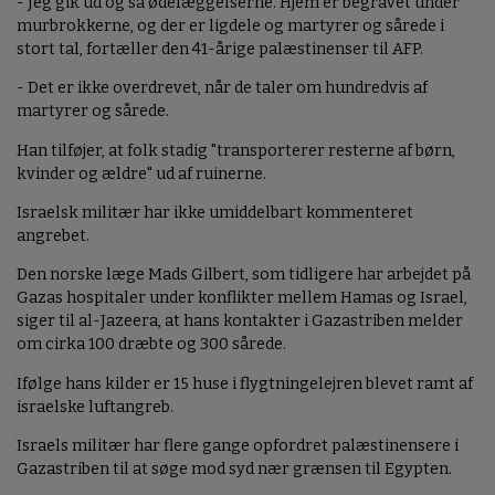
- Jeg gik ud og så ødelæggelserne. Hjem er begravet under
murbrokkerne, og der er ligdele og martyrer og sårede i
stort tal, fortæller den 41-årige palæstinenser til AFP.
- Det er ikke overdrevet, når de taler om hundredvis af
martyrer og sårede.
Han tilføjer, at folk stadig "transporterer resterne af børn,
kvinder og ældre" ud af ruinerne.
Israelsk militær har ikke umiddelbart kommenteret
angrebet.
Den norske læge Mads Gilbert, som tidligere har arbejdet på
Gazas hospitaler under konflikter mellem Hamas og Israel,
siger til al-Jazeera, at hans kontakter i Gazastriben melder
om cirka 100 dræbte og 300 sårede.
Ifølge hans kilder er 15 huse i flygtningelejren blevet ramt af
israelske luftangreb.
Israels militær har flere gange opfordret palæstinensere i
Gazastriben til at søge mod syd nær grænsen til Egypten.