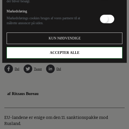
der bliver besøgt.
Markedsføring
Markedsførings cookies bruges af vores partnere til at
målrette annoncer på siden.
EU-Kommissionens formand, Ursula von der Leyen, præsenterede i maj et udspil til
KUN NØDVENDIGE
EU's 11. sanktionspakke mod Rusland under et besøg i Ukraines hovedstad Kyiv.
Onsdag blev EU-landene enige om pakken (Arkivfoto).
ACCEPTER ALLE
Del
Tweet
Del
af Ritzaus Bureau
EU-landene er enige om den 11. sanktionspakke mod
Rusland.