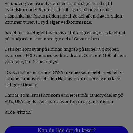
En unavngiven israelsk embedsmand siger tirsdag til
nyhedsbureauet Reuters, at militæret på nuværende
tidspunkt har fokus på den nordlige del af enklaven. Siden
kommer turen til syd, siger vedkommende.
Israel har foretaget tusindvis af luftangreb og er rykket ind
på landjorden i den nordlige del af Gazastriben.
Det sker som svar på Hamas' angreb på Israel 7. oktober,
hvor over 1400 mennesker blev dræbt. Omtrent 1100 af dem
var civile, har Israel oplyst.
I Gazastriben er mindst 8525 mennesker dræbt, meddelte
sundhedsministeriet i den Hamas-kontrollerede enklave
tidligere tirsdag.
Hamas, som Israel har som erklæret mål at udrydde, er på
EU's, USA's og Israels lister over terrororganisationer.
Kilde: /ritzau/
Kan du lide det du læser?