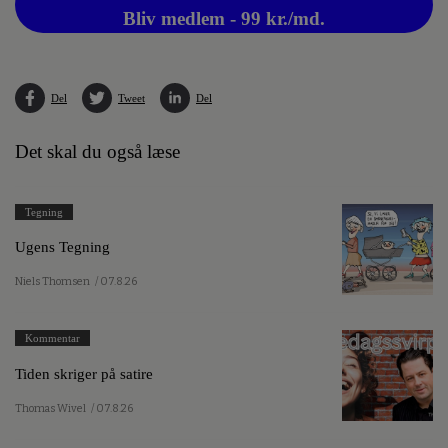
Bliv medlem - 99 kr./md.
Del
Tweet
Del
Det skal du også læse
Tegning
Ugens Tegning
Niels Thomsen
/ 07.8.26
Kommentar
Tiden skriger på satire
Thomas Wivel
/ 07.8.26