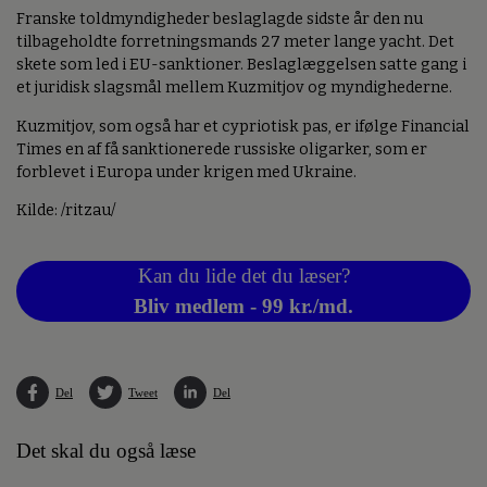
Franske toldmyndigheder beslaglagde sidste år den nu
tilbageholdte forretningsmands 27 meter lange yacht. Det
skete som led i EU-sanktioner. Beslaglæggelsen satte gang i
et juridisk slagsmål mellem Kuzmitjov og myndighederne.
Kuzmitjov, som også har et cypriotisk pas, er ifølge Financial
Times en af få sanktionerede russiske oligarker, som er
forblevet i Europa under krigen med Ukraine.
Kilde: /ritzau/
Kan du lide det du læser?
Bliv medlem - 99 kr./md.
Del
Tweet
Del
Det skal du også læse