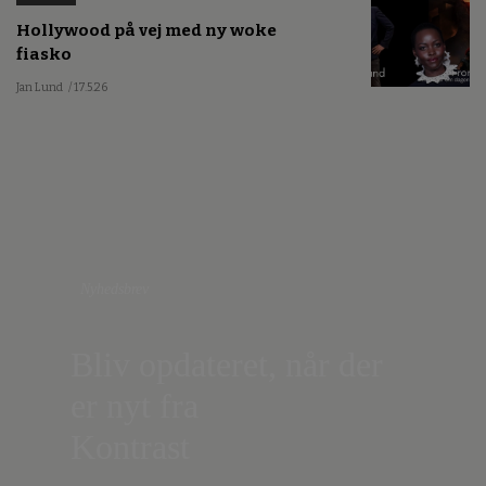
Hollywood på vej med ny woke
fiasko
Jan Lund
/ 17.5.26
Nyhedsbrev
Bliv opdateret, når der
er nyt fra
Kontrast