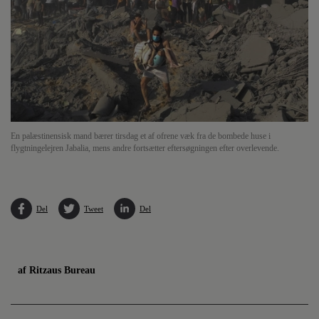
En palæstinensisk mand bærer tirsdag et af ofrene væk fra de bombede huse i
flygtningelejren Jabalia, mens andre fortsætter eftersøgningen efter overlevende.
Del
Tweet
Del
af Ritzaus Bureau