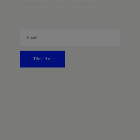
Danmark, artikler, analyser, debatter, anmeldelser og
information om fordele og tilbud fra Kontrast.
Tilmeld nu