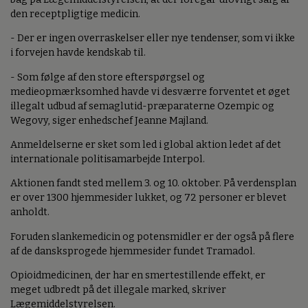
den receptpligtige medicin.
- Der er ingen overraskelser eller nye tendenser, som vi ikke
i forvejen havde kendskab til.
- Som følge af den store efterspørgsel og
medieopmærksomhed havde vi desværre forventet et øget
illegalt udbud af semaglutid-præparaterne Ozempic og
Wegovy, siger enhedschef Jeanne Majland.
Anmeldelserne er sket som led i global aktion ledet af det
internationale politisamarbejde Interpol.
Aktionen fandt sted mellem 3. og 10. oktober. På verdensplan
er over 1300 hjemmesider lukket, og 72 personer er blevet
anholdt.
Foruden slankemedicin og potensmidler er der også på flere
af de dansksprogede hjemmesider fundet Tramadol.
Opioidmedicinen, der har en smertestillende effekt, er
meget udbredt på det illegale marked, skriver
Lægemiddelstyrelsen.