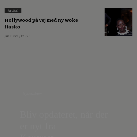
Artikel
Hollywood på vej med ny woke
fiasko
Jan Lund
/ 17.5.26
Nyhedsbrev
Bliv opdateret, når der
er nyt fra