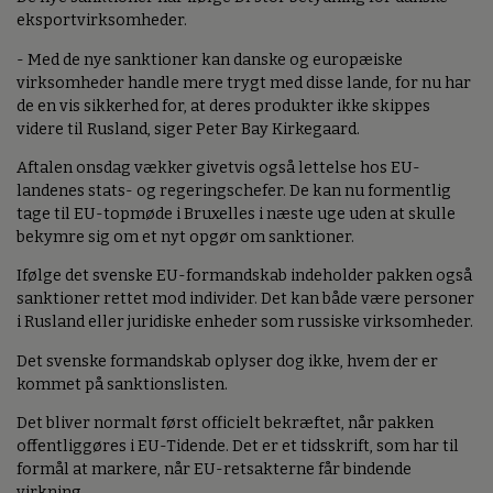
eksportvirksomheder.
- Med de nye sanktioner kan danske og europæiske
virksomheder handle mere trygt med disse lande, for nu har
de en vis sikkerhed for, at deres produkter ikke skippes
videre til Rusland, siger Peter Bay Kirkegaard.
Aftalen onsdag vækker givetvis også lettelse hos EU-
landenes stats- og regeringschefer. De kan nu formentlig
tage til EU-topmøde i Bruxelles i næste uge uden at skulle
bekymre sig om et nyt opgør om sanktioner.
Ifølge det svenske EU-formandskab indeholder pakken også
sanktioner rettet mod individer. Det kan både være personer
i Rusland eller juridiske enheder som russiske virksomheder.
Det svenske formandskab oplyser dog ikke, hvem der er
kommet på sanktionslisten.
Det bliver normalt først officielt bekræftet, når pakken
offentliggøres i EU-Tidende. Det er et tidsskrift, som har til
formål at markere, når EU-retsakterne får bindende
virkning.