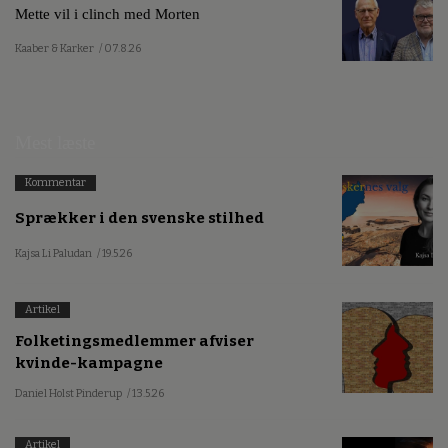
Mette vil i clinch med Morten
Kaaber & Karker
/ 07.8.26
Mest læste
Kommentar
Sprækker i den svenske stilhed
Kajsa Li Paludan
/ 19.5.26
Artikel
Folketingsmedlemmer afviser
kvinde-kampagne
Daniel Holst Pinderup
/ 13.5.26
Artikel