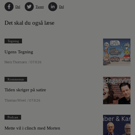
Del
Tweet
Del
Det skal du også læse
Tegning
Ugens Tegning
Niels Thomsen
/ 07.8.26
Kommentar
Tiden skriger på satire
Thomas Wivel
/ 07.8.26
Podcast
Mette vil i clinch med Morten