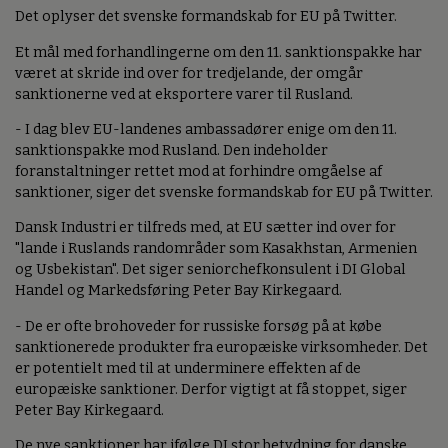
Det oplyser det svenske formandskab for EU på Twitter.
Et mål med forhandlingerne om den 11. sanktionspakke har
været at skride ind over for tredjelande, der omgår
sanktionerne ved at eksportere varer til Rusland.
- I dag blev EU-landenes ambassadører enige om den 11.
sanktionspakke mod Rusland. Den indeholder
foranstaltninger rettet mod at forhindre omgåelse af
sanktioner, siger det svenske formandskab for EU på Twitter.
Dansk Industri er tilfreds med, at EU sætter ind over for
"lande i Ruslands randområder som Kasakhstan, Armenien
og Usbekistan". Det siger seniorchefkonsulent i DI Global
Handel og Markedsføring Peter Bay Kirkegaard.
- De er ofte brohoveder for russiske forsøg på at købe
sanktionerede produkter fra europæiske virksomheder. Det
er potentielt med til at underminere effekten af de
europæiske sanktioner. Derfor vigtigt at få stoppet, siger
Peter Bay Kirkegaard.
De nye sanktioner har ifølge DI stor betydning for danske