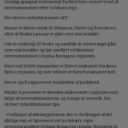
torsdag igangsat evakuering fra flere byer, som er truet af
oversvømmelser efter voldsom regn.
Det skriver nyhedsbureauet AFP.
Busser er blevet sendt til Villanova, Filetto og Roncalceci,
efter at floden Lamone er gået over sine bredder.
I alt er omkring 20 floder og vandløb de senere dage gået
over sine bredder og har medført voldsomme
oversvømmelser i Emilia-Romagna-regionen.
Mere end 10.000 mennesker er blevet evakueret fra deres
hjem i regionen, og over 24 byer er blevet evakueret helt.
Der er også rapporteret hundredvis af jordskred.
Mindst 11 personer er desuden omkommet i regionen som
følge af oversvømmelserne, og mange er savnede. Det
skriver nyhedsbureauet dpa.
- Omfanget af ødelæggelserne, der er forårsaget af det
dårlige vejr, er ligesom et nyt jordskælv, siger
regionspræsident Stefano Bonaccini i Emilia-Romagna til