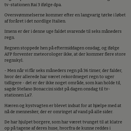
tv-stationen Rai 3 ifølge dpa.
Oversvømmelserne kommer efter en langvarig tørke i løbet
af foråret i det nordlige Italien.
Imens er der i denne uge faldet svarende til seks måneders
regn.
Regnen stoppede hen på eftermiddagen onsdag, og ifølge
AFP forventer meteorologer ikke, at der kommer flere store
regnskyl.
- Men når vi får seks måneders regn på 36 timer, der falder,
hvor der allerede har været rekordmeget regn to uger
tidligere - det er der ikke noget område, som kan holde til,
sagde Stefano Bonaccini sidst på dagen onsdag til tv-
stationen La7.
Hæren og kystvagten er blevet indsat for at hjælpe med at
nå de mennesker, der er omringet af vand på alle sider.
De har hjulpet borgere, som har været tvunget til at klatre
op på tagene af deres huse, hvorfra de kunne reddes i