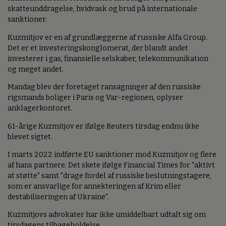
skatteunddragelse, hvidvask og brud på internationale
sanktioner.
Kuzmitjov er en af grundlæggerne af russiske Alfa Group.
Det er et investeringskonglomerat, der blandt andet
investerer i gas, finansielle selskaber, telekommunikation
og meget andet.
Mandag blev der foretaget ransagninger af den russiske
rigsmands boliger i Paris og Var-regionen, oplyser
anklagerkontoret.
61-årige Kuzmitjov er ifølge Reuters tirsdag endnu ikke
blevet sigtet.
I marts 2022 indførte EU sanktioner mod Kuzmitjov og flere
af hans partnere. Det skete ifølge Financial Times for "aktivt
at støtte" samt "drage fordel af russiske beslutningstagere,
som er ansvarlige for annekteringen af Krim eller
destabiliseringen af Ukraine".
Kuzmitjovs advokater har ikke umiddelbart udtalt sig om
tirsdagens tilbageholdelse.