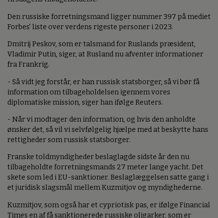
Den russiske forretningsmand ligger nummer 397 på mediet
Forbes' liste over verdens rigeste personer i 2023.
Dmitrij Peskov, som er talsmand for Ruslands præsident,
Vladimir Putin, siger, at Rusland nu afventer informationer
fra Frankrig.
- Så vidt jeg forstår, er han russisk statsborger, så vi bør få
information om tilbageholdelsen igennem vores
diplomatiske mission, siger han ifølge Reuters.
- Når vi modtager den information, og hvis den anholdte
ønsker det, så vil vi selvfølgelig hjælpe med at beskytte hans
rettigheder som russisk statsborger.
Franske toldmyndigheder beslaglagde sidste år den nu
tilbageholdte forretningsmands 27 meter lange yacht. Det
skete som led i EU-sanktioner. Beslaglæggelsen satte gang i
et juridisk slagsmål mellem Kuzmitjov og myndighederne.
Kuzmitjov, som også har et cypriotisk pas, er ifølge Financial
Times en af få sanktionerede russiske oligarker, som er