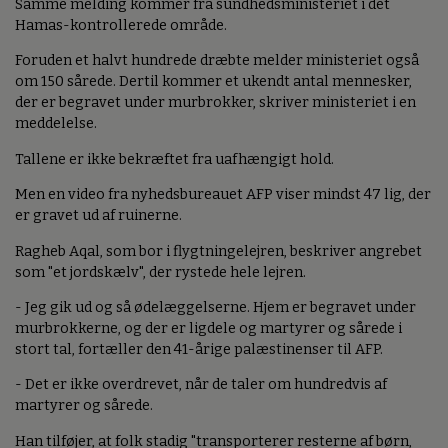
Samme melding kommer fra sundhedsministeriet i det
Hamas-kontrollerede område.
Foruden et halvt hundrede dræbte melder ministeriet også
om 150 sårede. Dertil kommer et ukendt antal mennesker,
der er begravet under murbrokker, skriver ministeriet i en
meddelelse.
Tallene er ikke bekræftet fra uafhængigt hold.
Men en video fra nyhedsbureauet AFP viser mindst 47 lig, der
er gravet ud af ruinerne.
Ragheb Aqal, som bor i flygtningelejren, beskriver angrebet
som "et jordskælv", der rystede hele lejren.
- Jeg gik ud og så ødelæggelserne. Hjem er begravet under
murbrokkerne, og der er ligdele og martyrer og sårede i
stort tal, fortæller den 41-årige palæstinenser til AFP.
- Det er ikke overdrevet, når de taler om hundredvis af
martyrer og sårede.
Han tilføjer, at folk stadig "transporterer resterne af børn,