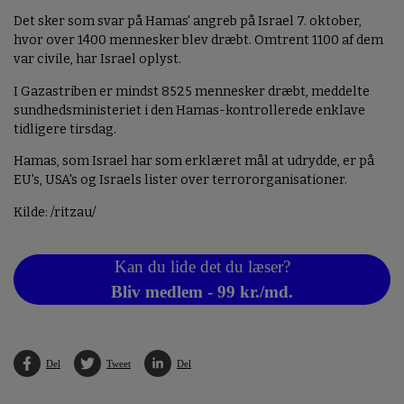
Det sker som svar på Hamas' angreb på Israel 7. oktober,
hvor over 1400 mennesker blev dræbt. Omtrent 1100 af dem
var civile, har Israel oplyst.
I Gazastriben er mindst 8525 mennesker dræbt, meddelte
sundhedsministeriet i den Hamas-kontrollerede enklave
tidligere tirsdag.
Hamas, som Israel har som erklæret mål at udrydde, er på
EU's, USA's og Israels lister over terrororganisationer.
Kilde: /ritzau/
Kan du lide det du læser?
Bliv medlem - 99 kr./md.
Del
Tweet
Del