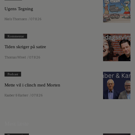
Ugens Tegning
Niels Thomsen
/ 07.8.26
Kommentar
Tiden skriger på satire
Thomas Wivel
/ 07.8.26
Podcast
Mette vil i clinch med Morten
Kaaber & Karker
/ 07.8.26
Mest læste