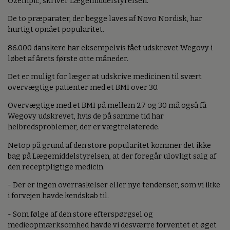
Ozempic, skriver Lægemiddelstyrelsen.
De to præparater, der begge laves af Novo Nordisk, har
hurtigt opnået popularitet.
86.000 danskere har eksempelvis fået udskrevet Wegovy i
løbet af årets første otte måneder.
Det er muligt for læger at udskrive medicinen til svært
overvægtige patienter med et BMI over 30.
Overvægtige med et BMI på mellem 27 og 30 må også få
Wegovy udskrevet, hvis de på samme tid har
helbredsproblemer, der er vægtrelaterede.
Netop på grund af den store popularitet kommer det ikke
bag på Lægemiddelstyrelsen, at der foregår ulovligt salg af
den receptpligtige medicin.
- Der er ingen overraskelser eller nye tendenser, som vi ikke
i forvejen havde kendskab til.
- Som følge af den store efterspørgsel og
medieopmærksomhed havde vi desværre forventet et øget