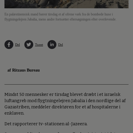
En palæstinensisk mand bærer tirsdag et af ofrene væk fra de bombede huse i
flygtningelejren Jabalia, mens andre fortsætter eftersøgningen efter overlevende.
Del
Tweet
Del
af Ritzaus Bureau
Mindst 50 mennesker er tirsdag blevet dræbt i et israelsk
luftangreb mod flygtningelejren Jabalia i den nordlige del af
Gazastriben, meddeler direktøren for et af hospitalerne i
enklaven.
Det rapporterer tv-stationen al-Jazeera.