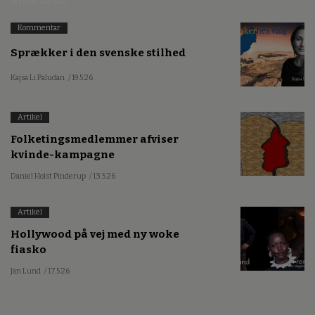
Kommentar
Sprækker i den svenske stilhed
Kajsa Li Paludan
/ 19.5.26
Artikel
Folketingsmedlemmer afviser
kvinde-kampagne
Daniel Holst Pinderup
/ 13.5.26
Artikel
Hollywood på vej med ny woke
fiasko
Jan Lund
/ 17.5.26