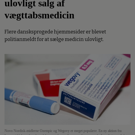
ulovligt salg af
vægttabsmedicin
Flere dansksprogede hjemmesider er blevet
politianmeldt for at sælge medicin ulovligt.
Novo Nordisk-midlerne Ozempic og Wegovy er meget populære. En ny aktion fra