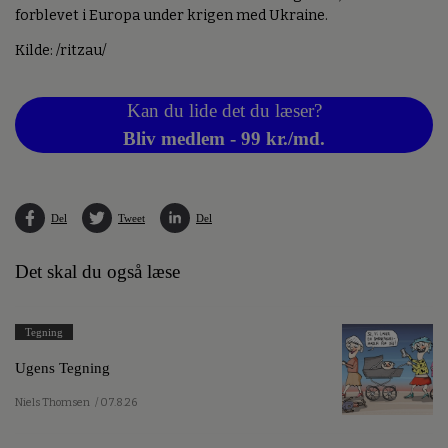
forblevet i Europa under krigen med Ukraine.
Kilde: /ritzau/
Kan du lide det du læser?
Bliv medlem - 99 kr./md.
Del
Tweet
Del
Det skal du også læse
Tegning
Ugens Tegning
Niels Thomsen
/ 07.8.26