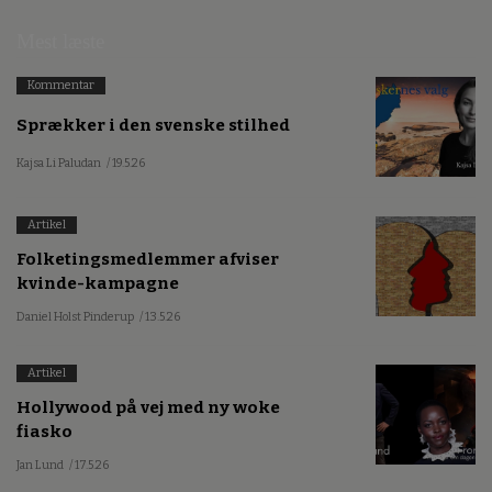
Mest læste
Kommentar
Sprækker i den svenske stilhed
Kajsa Li Paludan
/ 19.5.26
Artikel
Folketingsmedlemmer afviser
kvinde-kampagne
Daniel Holst Pinderup
/ 13.5.26
Artikel
Hollywood på vej med ny woke
fiasko
Jan Lund
/ 17.5.26