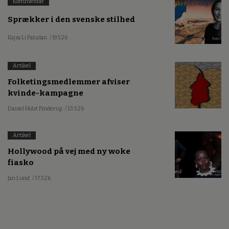
Kommentar
Sprækker i den svenske stilhed
Kajsa Li Paludan
/ 19.5.26
Artikel
Folketingsmedlemmer afviser
kvinde-kampagne
Daniel Holst Pinderup
/ 13.5.26
Artikel
Hollywood på vej med ny woke
fiasko
Jan Lund
/ 17.5.26