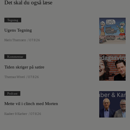
Det skal du også læse
Tegning
Ugens Tegning
Niels Thomsen
/ 07.8.26
Kommentar
Tiden skriger på satire
Thomas Wivel
/ 07.8.26
Podcast
Mette vil i clinch med Morten
Kaaber & Karker
/ 07.8.26