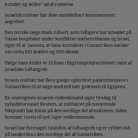
kvinder og ældre" ud af ruinerne.
Israelsk militær har ikke umiddelbart kommenteret
angrebet.
Den norske læge Mads Gilbert, som tidligere har arbejdet på
Gazas hospitaler under konflikter mellem Hamas og Israel,
siger til al-Jazeera, at hans kontakter i Gazastriben melder
om cirka 100 dræbte og 300 sårede.
Ifølge hans kilder er 15 huse i flygtningelejren blevet ramt af
israelske luftangreb.
Israels militær har flere gange opfordret palæstinensere i
Gazastriben til at søge mod syd nær grænsen til Egypten.
En unavngiven israelsk embedsmand siger tirsdag til
nyhedsbureauet Reuters, at militæret på nuværende
tidspunkt har fokus på den nordlige del af enklaven. Siden
kommer turen til syd, siger vedkommende.
Israel har foretaget tusindvis af luftangreb og er rykket ind
på landjorden i den nordlige del af Gazastriben.