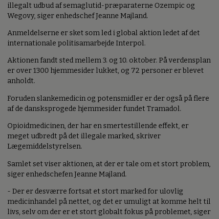
illegalt udbud af semaglutid-præparaterne Ozempic og
Wegovy, siger enhedschef Jeanne Majland.
Anmeldelserne er sket som led i global aktion ledet af det
internationale politisamarbejde Interpol.
Aktionen fandt sted mellem 3. og 10. oktober. På verdensplan
er over 1300 hjemmesider lukket, og 72 personer er blevet
anholdt.
Foruden slankemedicin og potensmidler er der også på flere
af de dansksprogede hjemmesider fundet Tramadol.
Opioidmedicinen, der har en smertestillende effekt, er
meget udbredt på det illegale marked, skriver
Lægemiddelstyrelsen.
Samlet set viser aktionen, at der er tale om et stort problem,
siger enhedschefen Jeanne Majland.
- Der er desværre fortsat et stort marked for ulovlig
medicinhandel på nettet, og det er umuligt at komme helt til
livs, selv om der er et stort globalt fokus på problemet, siger