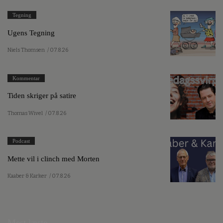
Tegning
Ugens Tegning
Niels Thomsen
/ 07.8.26
Kommentar
Tiden skriger på satire
Thomas Wivel
/ 07.8.26
Podcast
Mette vil i clinch med Morten
Kaaber & Karker
/ 07.8.26
Mest læste