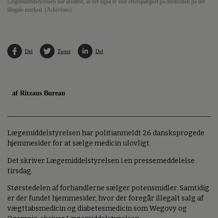
Lægemiddelstyrelsen har afsløret, at der også er stor efterspørgsel på medicinen på det
illegale marked. (Arkivfoto).
Del
Tweet
Del
af Ritzaus Bureau
Lægemiddelstyrelsen har politianmeldt 26 dansksprogede
hjemmesider for at sælge medicin ulovligt.
Det skriver Lægemiddelstyrelsen i en pressemeddelelse
tirsdag.
Størstedelen af forhandlerne sælger potensmidler. Samtidig
er der fundet hjemmesider, hvor der foregår illegalt salg af
vægttabsmedicin og diabetesmedicin som Wegovy og