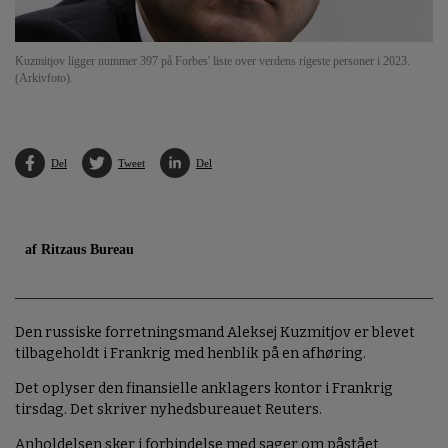
Kuzmitjov ligger nummer 397 på Forbes' liste over verdens rigeste personer i 2023.
(Arkivfoto).
Del
Tweet
Del
af Ritzaus Bureau
Den russiske forretningsmand Aleksej Kuzmitjov er blevet
tilbageholdt i Frankrig med henblik på en afhøring.
Det oplyser den finansielle anklagers kontor i Frankrig
tirsdag. Det skriver nyhedsbureauet Reuters.
Anholdelsen sker i forbindelse med sager om påstået