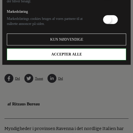
der bliver besøgt.
Markedsføring
Markedsførings cookies bruges af vores partnere til at
målrette annoncer på siden.
KUN NØDVENDIGE
Hæren og kystvagten i Italien er blevet indsat for at hjælpe mennesker, der er omringet
af vand. De bruger helikoptere og gummibåde for at nå frem til de strandede. Arbejdet
fortsætter torsdag.
ACCEPTER ALLE
Del
Tweet
Del
af Ritzaus Bureau
Myndigheder i provinsen Ravenna i det nordlige Italien har