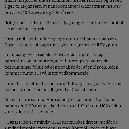
Gazas hospitaler under konflikter mellem Hamas og Israel,
siger til al-Jazeera, at hans kontakter i Gazastriben melder
om cirka 100 dræbte og 300 sårede.
Ifølge hans kilder er 15 huse i flygtningelejren blevet ramt af
israelske luftangreb.
Israels militær har flere gange opfordret palæstinensere i
Gazastriben til at søge mod syd nær grænsen til Egypten.
En unavngiven israelsk embedsmand siger tirsdag til
nyhedsbureauet Reuters, at militæret på nuværende
tidspunkt har fokus på den nordlige del af enklaven. Siden
kommer turen til syd, siger vedkommende.
Israel har foretaget tusindvis af luftangreb og er rykket ind
på landjorden i den nordlige del af Gazastriben.
Det sker som svar på Hamas' angreb på Israel 7. oktober,
hvor over 1400 mennesker blev dræbt. Omtrent 1100 af dem
var civile, har Israel oplyst.
I Gazastriben er mindst 8525 mennesker dræbt, meddelte
sundhedsministeriet i den Hamas-kontrollerede enklave