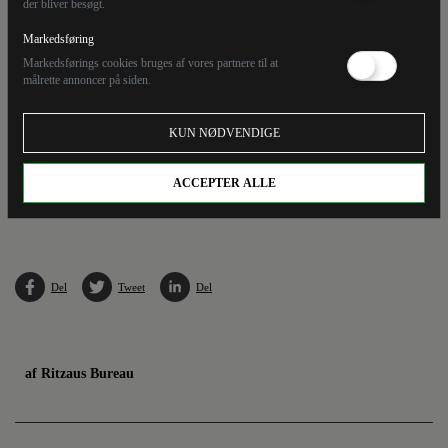
der bliver besøgt.
Markedsføring
Markedsførings cookies bruges af vores partnere til at
målrette annoncer på siden.
KUN NØDVENDIGE
ACCEPTER ALLE
DMI har udsendt et forvarsel om forhøjet vandstand i Det Sydfynske Øhav og det
sydlige Lillebælt syd for Fyn. (Arkivfoto).
Del
Tweet
Del
af Ritzaus Bureau