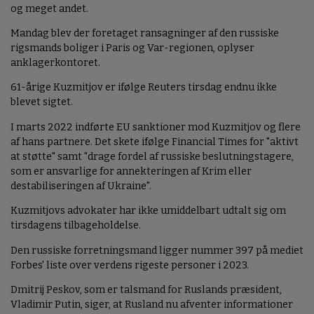
og meget andet.
Mandag blev der foretaget ransagninger af den russiske
rigsmands boliger i Paris og Var-regionen, oplyser
anklagerkontoret.
61-årige Kuzmitjov er ifølge Reuters tirsdag endnu ikke
blevet sigtet.
I marts 2022 indførte EU sanktioner mod Kuzmitjov og flere
af hans partnere. Det skete ifølge Financial Times for "aktivt
at støtte" samt "drage fordel af russiske beslutningstagere,
som er ansvarlige for annekteringen af Krim eller
destabiliseringen af Ukraine".
Kuzmitjovs advokater har ikke umiddelbart udtalt sig om
tirsdagens tilbageholdelse.
Den russiske forretningsmand ligger nummer 397 på mediet
Forbes' liste over verdens rigeste personer i 2023.
Dmitrij Peskov, som er talsmand for Ruslands præsident,
Vladimir Putin, siger, at Rusland nu afventer informationer