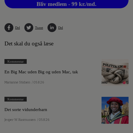
Bliv medlem - 99 kr./md.
Del
Tweet
Del
Det skal du også læse
Kommentar
En Big Mac uden Big og uden Mac, tak
Marianne Stidsen
/ 05.8.26
Kommentar
Det sorte vidunderbarn
Jesper W. Rasmussen
/ 05.8.26