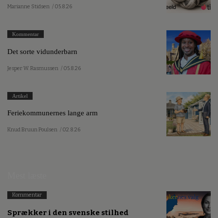
Marianne Stidsen
/ 05.8.26
Kommentar
Det sorte vidunderbarn
Jesper W. Rasmussen
/ 05.8.26
Artikel
Feriekommunernes lange arm
Knud Bruun Poulsen
/ 02.8.26
Mest læste
Kommentar
Sprækker i den svenske stilhed