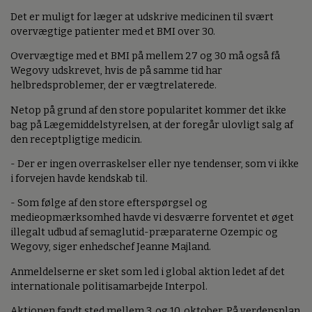
Det er muligt for læger at udskrive medicinen til svært
overvægtige patienter med et BMI over 30.
Overvægtige med et BMI på mellem 27 og 30 må også få
Wegovy udskrevet, hvis de på samme tid har
helbredsproblemer, der er vægtrelaterede.
Netop på grund af den store popularitet kommer det ikke
bag på Lægemiddelstyrelsen, at der foregår ulovligt salg af
den receptpligtige medicin.
- Der er ingen overraskelser eller nye tendenser, som vi ikke
i forvejen havde kendskab til.
- Som følge af den store efterspørgsel og
medieopmærksomhed havde vi desværre forventet et øget
illegalt udbud af semaglutid-præparaterne Ozempic og
Wegovy, siger enhedschef Jeanne Majland.
Anmeldelserne er sket som led i global aktion ledet af det
internationale politisamarbejde Interpol.
Aktionen fandt sted mellem 3. og 10. oktober. På verdensplan