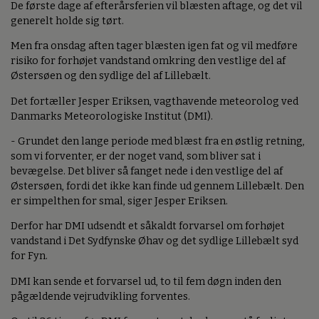
De første dage af efterårsferien vil blæsten aftage, og det vil
generelt holde sig tørt.
Men fra onsdag aften tager blæsten igen fat og vil medføre
risiko for forhøjet vandstand omkring den vestlige del af
Østersøen og den sydlige del af Lillebælt.
Det fortæller Jesper Eriksen, vagthavende meteorolog ved
Danmarks Meteorologiske Institut (DMI).
- Grundet den lange periode med blæst fra en østlig retning,
som vi forventer, er der noget vand, som bliver sat i
bevægelse. Det bliver så fanget nede i den vestlige del af
Østersøen, fordi det ikke kan finde ud gennem Lillebælt. Den
er simpelthen for smal, siger Jesper Eriksen.
Derfor har DMI udsendt et såkaldt forvarsel om forhøjet
vandstand i Det Sydfynske Øhav og det sydlige Lillebælt syd
for Fyn.
DMI kan sende et forvarsel ud, to til fem døgn inden den
pågældende vejrudvikling forventes.