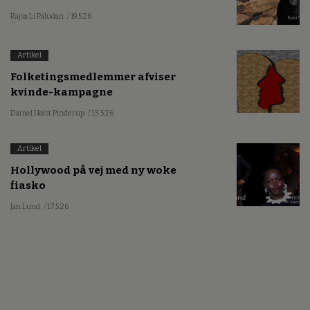
Kajsa Li Paludan
/ 19.5.26
Artikel
Folketingsmedlemmer afviser
kvinde-kampagne
Daniel Holst Pinderup
/ 13.5.26
Artikel
Hollywood på vej med ny woke
fiasko
Jan Lund
/ 17.5.26