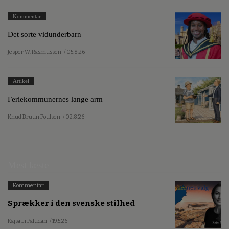
Kommentar
Det sorte vidunderbarn
Jesper W. Rasmussen
/ 05.8.26
Artikel
Feriekommunernes lange arm
Knud Bruun Poulsen
/ 02.8.26
Mest læste
Kommentar
Sprækker i den svenske stilhed
Kajsa Li Paludan
/ 19.5.26