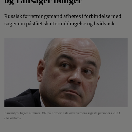
Russisk forretningsmand afhøres i forbindelse med
sager om påstået skatteunddragelse og hvidvask.
Kuzmitjov ligger nummer 397 på Forbes' liste over verdens rigeste personer i 2023.
(Arkivfoto).