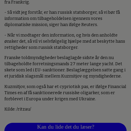
fra Frankrig.
- Så vidt jeg forstår, er han russisk statsborger, så vi bør få
information om tilbageholdelsen igennem vores
diplomatiske mission, siger han ifølge Reuters.
- Når vi modtager den information, og hvis den anholdte
ønsker det, så vil vi selvfølgelig hjælpe med at beskytte hans
rettigheder som russisk statsborger.
Franske toldmyndigheder beslaglagde sidste år den nu
tilbageholdte forretningsmands 27 meter lange yacht. Det
skete som led i EU-sanktioner. Beslaglæggelsen satte gang i
et juridisk slagsmål mellem Kuzmitjov og myndighederne.
Kuzmitjov, som også har et cypriotisk pas, er ifølge Financial
Times en af få sanktionerede russiske oligarker, som er
forblevet i Europa under krigen med Ukraine.
Kilde: /ritzau/
Kan du lide det du læser?