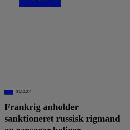
31.10.23
Frankrig anholder
sanktioneret russisk rigmand
og ransager boliger