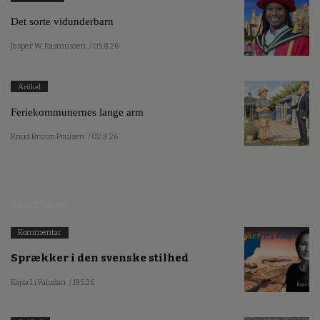
Det sorte vidunderbarn
Jesper W. Rasmussen
/ 05.8.26
Artikel
Feriekommunernes lange arm
Knud Bruun Poulsen
/ 02.8.26
Mest læste
Kommentar
Sprækker i den svenske stilhed
Kajsa Li Paludan
/ 19.5.26