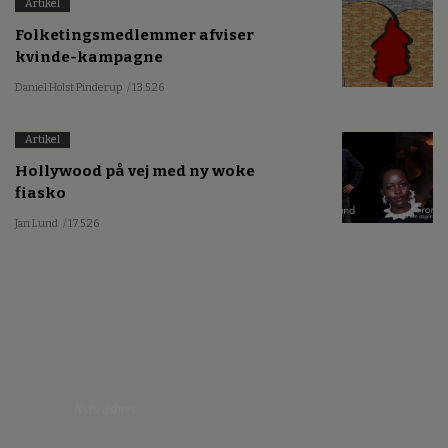
Artikel
Folketingsmedlemmer afviser
kvinde-kampagne
Daniel Holst Pinderup
/ 13.5.26
Artikel
Hollywood på vej med ny woke
fiasko
Jan Lund
/ 17.5.26
Nyhedsbrev