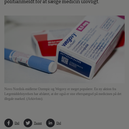
politianmeldt for at sælge medicin ulovligt.
Novo Nordisk-midlerne Ozempic og Wegovy er meget populære. En ny aktion fra
Lægemiddelstyrelsen har afsløret, at der også er stor efterspørgsel på medicinen på det
illegale marked. (Arkivfoto).
Del
Tweet
Del