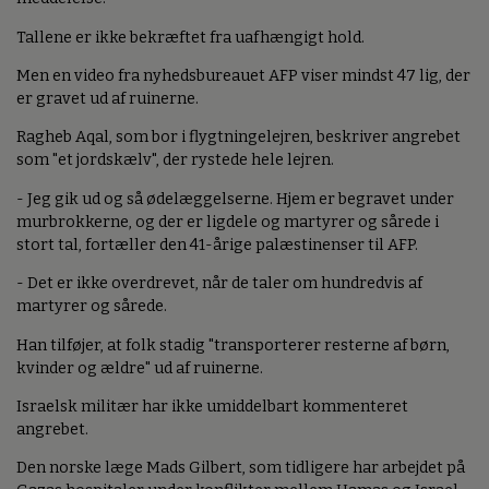
Tallene er ikke bekræftet fra uafhængigt hold.
Men en video fra nyhedsbureauet AFP viser mindst 47 lig, der
er gravet ud af ruinerne.
Ragheb Aqal, som bor i flygtningelejren, beskriver angrebet
som "et jordskælv", der rystede hele lejren.
- Jeg gik ud og så ødelæggelserne. Hjem er begravet under
murbrokkerne, og der er ligdele og martyrer og sårede i
stort tal, fortæller den 41-årige palæstinenser til AFP.
- Det er ikke overdrevet, når de taler om hundredvis af
martyrer og sårede.
Han tilføjer, at folk stadig "transporterer resterne af børn,
kvinder og ældre" ud af ruinerne.
Israelsk militær har ikke umiddelbart kommenteret
angrebet.
Den norske læge Mads Gilbert, som tidligere har arbejdet på