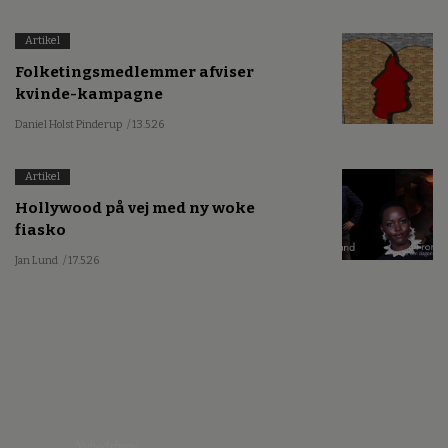
Artikel
Folketingsmedlemmer afviser
kvinde-kampagne
Daniel Holst Pinderup
/ 13.5.26
Artikel
Hollywood på vej med ny woke
fiasko
Jan Lund
/ 17.5.26
Nyhedsbrev