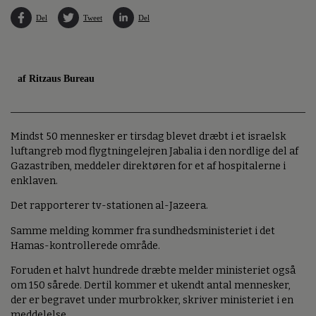
Del
Tweet
Del
af Ritzaus Bureau
Mindst 50 mennesker er tirsdag blevet dræbt i et israelsk
luftangreb mod flygtningelejren Jabalia i den nordlige del af
Gazastriben, meddeler direktøren for et af hospitalerne i
enklaven.
Det rapporterer tv-stationen al-Jazeera.
Samme melding kommer fra sundhedsministeriet i det
Hamas-kontrollerede område.
Foruden et halvt hundrede dræbte melder ministeriet også
om 150 sårede. Dertil kommer et ukendt antal mennesker,
der er begravet under murbrokker, skriver ministeriet i en
meddelelse.