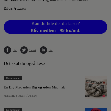
Kilde: /ritzau/
Kan du lide det du læser?
Bliv medlem - 99 kr./md.
Del
Tweet
Del
Det skal du også læse
Kommentar
En Big Mac uden Big og uden Mac, tak
Marianne Stidsen
/ 05.8.26
Kommentar