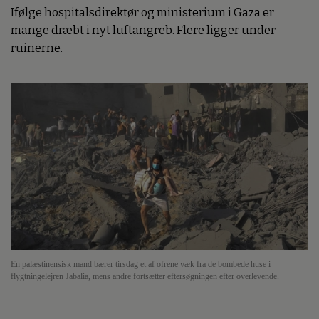
Ifølge hospitalsdirektør og ministerium i Gaza er
mange dræbt i nyt luftangreb. Flere ligger under
ruinerne.
En palæstinensisk mand bærer tirsdag et af ofrene væk fra de bombede huse i
flygtningelejren Jabalia, mens andre fortsætter eftersøgningen efter overlevende.