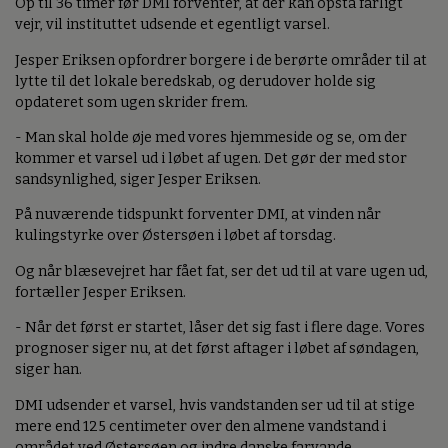
Op til 36 timer før DMI forventer, at der kan opstå farligt
vejr, vil instituttet udsende et egentligt varsel.
Jesper Eriksen opfordrer borgere i de berørte områder til at
lytte til det lokale beredskab, og derudover holde sig
opdateret som ugen skrider frem.
- Man skal holde øje med vores hjemmeside og se, om der
kommer et varsel ud i løbet af ugen. Det gør der med stor
sandsynlighed, siger Jesper Eriksen.
På nuværende tidspunkt forventer DMI, at vinden når
kulingstyrke over Østersøen i løbet af torsdag.
Og når blæsevejret har fået fat, ser det ud til at vare ugen ud,
fortæller Jesper Eriksen.
- Når det først er startet, låser det sig fast i flere dage. Vores
prognoser siger nu, at det først aftager i løbet af søndagen,
siger han.
DMI udsender et varsel, hvis vandstanden ser ud til at stige
mere end 125 centimeter over den almene vandstand i
området ved Østersøen og indre danske farvande.