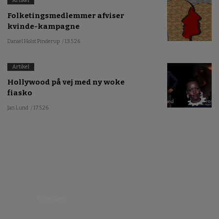
Artikel
Folketingsmedlemmer afviser
kvinde-kampagne
Daniel Holst Pinderup
/ 13.5.26
Artikel
Hollywood på vej med ny woke
fiasko
Jan Lund
/ 17.5.26
Nyhedsbrev