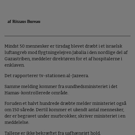
af Ritzaus Bureau
Mindst 50 mennesker er tirsdag blevet dræbt i et israelsk
luftangreb mod flygtningelejren Jabalia i den nordlige del af
Gazastriben, meddeler direktøren for et af hospitalerne i
enklaven.
Det rapporterer tv-stationen al-Jazeera.
Samme melding kommer fra sundhedsministeriet i det
Hamas-kontrollerede område.
Foruden et halvt hundrede dræbte melder ministeriet også
om 150 sårede. Dertil kommer et ukendt antal mennesker,
der er begravet under murbrokker, skriver ministeriet i en
meddelelse.
Tallene er ikke bekræftet fra uafhængigt hold.