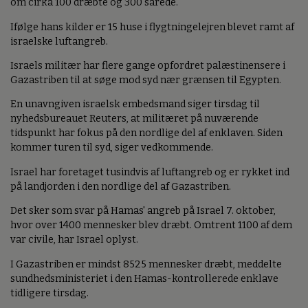
om cirka 100 dræbte og 300 sårede.
Ifølge hans kilder er 15 huse i flygtningelejren blevet ramt af
israelske luftangreb.
Israels militær har flere gange opfordret palæstinensere i
Gazastriben til at søge mod syd nær grænsen til Egypten.
En unavngiven israelsk embedsmand siger tirsdag til
nyhedsbureauet Reuters, at militæret på nuværende
tidspunkt har fokus på den nordlige del af enklaven. Siden
kommer turen til syd, siger vedkommende.
Israel har foretaget tusindvis af luftangreb og er rykket ind
på landjorden i den nordlige del af Gazastriben.
Det sker som svar på Hamas' angreb på Israel 7. oktober,
hvor over 1400 mennesker blev dræbt. Omtrent 1100 af dem
var civile, har Israel oplyst.
I Gazastriben er mindst 8525 mennesker dræbt, meddelte
sundhedsministeriet i den Hamas-kontrollerede enklave
tidligere tirsdag.