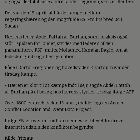
og også destabilisere andre lande i regionen, skriver Reuters.
Det var den 15. april, at hårde kampe mellem
regeringshæren og den magtfulde RSF-milits brød ud i
Sudan.
Hærens leder, Abdel Fattah al-Burhan, som i praksis også
står i spidsen for landet, strides med lederen af den
paramilitære RSF-milits, Mohamed Hamdan Daglo, om at
lede den guld- og olierige nation.
Både i Darfur-regionen og hovedstaden Khartoum var der
tirsdag kampe.
- Hæren er klar til at kæmpe indtil sejr, sagde Abdel Fattah
al-Burhan på et besøg hos hærens styrker tirsdag ifølge AFP.
Over 1800 er dræbt siden 15. april, melder ngo'en Armed
Conflict Location and Event Data Project.
Ifølge FN er over en million mennesker blevet fordrevet
internt i Sudan, siden konflikten begyndte.
Kilde: /ritzau/