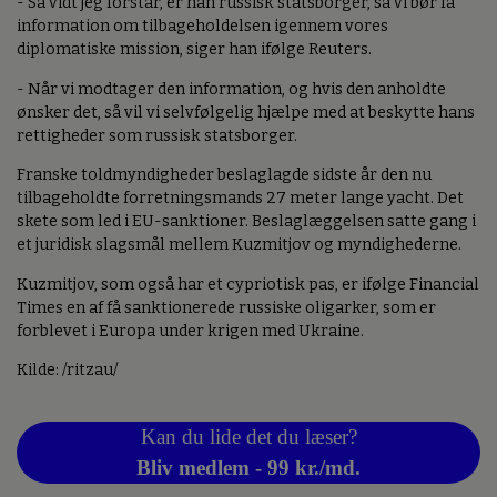
- Så vidt jeg forstår, er han russisk statsborger, så vi bør få
information om tilbageholdelsen igennem vores
diplomatiske mission, siger han ifølge Reuters.
- Når vi modtager den information, og hvis den anholdte
ønsker det, så vil vi selvfølgelig hjælpe med at beskytte hans
rettigheder som russisk statsborger.
Franske toldmyndigheder beslaglagde sidste år den nu
tilbageholdte forretningsmands 27 meter lange yacht. Det
skete som led i EU-sanktioner. Beslaglæggelsen satte gang i
et juridisk slagsmål mellem Kuzmitjov og myndighederne.
Kuzmitjov, som også har et cypriotisk pas, er ifølge Financial
Times en af få sanktionerede russiske oligarker, som er
forblevet i Europa under krigen med Ukraine.
Kilde: /ritzau/
Kan du lide det du læser?
Bliv medlem - 99 kr./md.