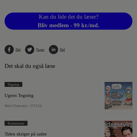
Kan du lide det du læser?
Bliv medlem - 99 kr./md.
Del
Tweet
Del
Det skal du også læse
Tegning
Ugens Tegning
Niels Thomsen
/ 07.8.26
Kommentar
Tiden skriger på satire