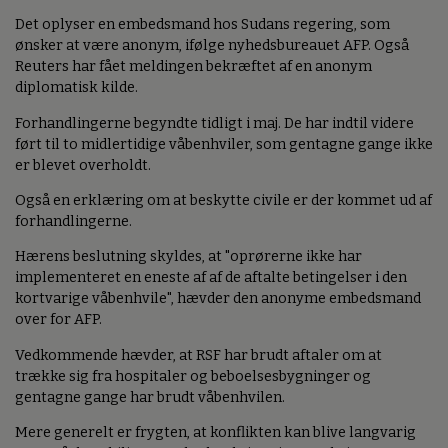
Det oplyser en embedsmand hos Sudans regering, som
ønsker at være anonym, ifølge nyhedsbureauet AFP. Også
Reuters har fået meldingen bekræftet af en anonym
diplomatisk kilde.
Forhandlingerne begyndte tidligt i maj. De har indtil videre
ført til to midlertidige våbenhviler, som gentagne gange ikke
er blevet overholdt.
Også en erklæring om at beskytte civile er der kommet ud af
forhandlingerne.
Hærens beslutning skyldes, at "oprørerne ikke har
implementeret en eneste af af de aftalte betingelser i den
kortvarige våbenhvile", hævder den anonyme embedsmand
over for AFP.
Vedkommende hævder, at RSF har brudt aftaler om at
trække sig fra hospitaler og beboelsesbygninger og
gentagne gange har brudt våbenhvilen.
Mere generelt er frygten, at konflikten kan blive langvarig