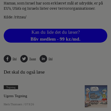
Hamas, som Israel har som erklæret mål at udrydde, er på
EU's, USA's og Israels lister over terrororganisationer.
Kilde: /ritzau/
Kan du lide det du læser?
Bliv medlem - 99 kr./md.
Del
Tweet
Del
Det skal du også læse
Tegning
Ugens Tegning
Niels Thomsen
/ 07.8.26