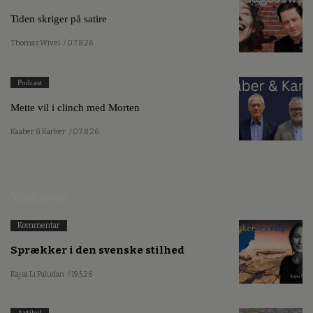
Tiden skriger på satire
Thomas Wivel
/ 07.8.26
Podcast
Mette vil i clinch med Morten
Kaaber & Karker
/ 07.8.26
Mest læste
Kommentar
Sprækker i den svenske stilhed
Kajsa Li Paludan
/ 19.5.26