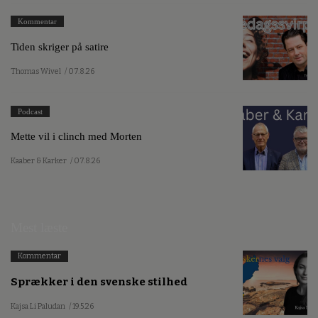
Kommentar
Tiden skriger på satire
Thomas Wivel
/ 07.8.26
Podcast
Mette vil i clinch med Morten
Kaaber & Karker
/ 07.8.26
Mest læste
Kommentar
Sprækker i den svenske stilhed
Kajsa Li Paludan
/ 19.5.26