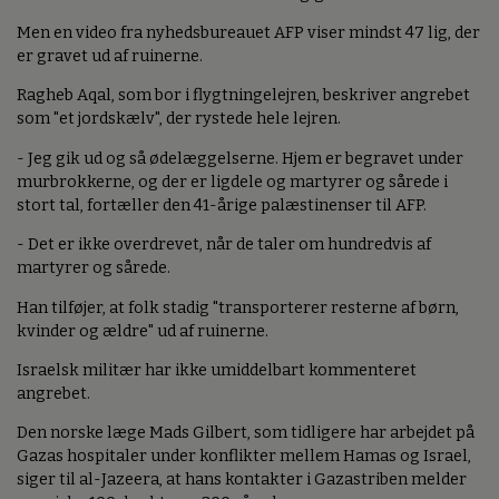
Men en video fra nyhedsbureauet AFP viser mindst 47 lig, der
er gravet ud af ruinerne.
Ragheb Aqal, som bor i flygtningelejren, beskriver angrebet
som "et jordskælv", der rystede hele lejren.
- Jeg gik ud og så ødelæggelserne. Hjem er begravet under
murbrokkerne, og der er ligdele og martyrer og sårede i
stort tal, fortæller den 41-årige palæstinenser til AFP.
- Det er ikke overdrevet, når de taler om hundredvis af
martyrer og sårede.
Han tilføjer, at folk stadig "transporterer resterne af børn,
kvinder og ældre" ud af ruinerne.
Israelsk militær har ikke umiddelbart kommenteret
angrebet.
Den norske læge Mads Gilbert, som tidligere har arbejdet på
Gazas hospitaler under konflikter mellem Hamas og Israel,
siger til al-Jazeera, at hans kontakter i Gazastriben melder