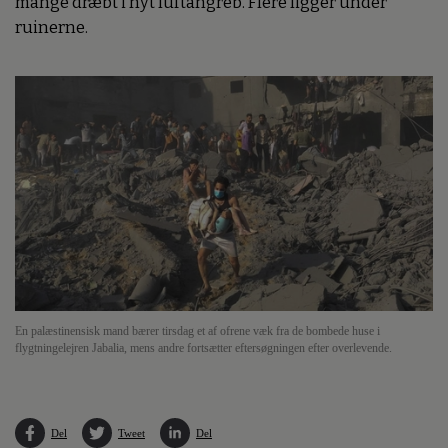
mange dræbt i nyt luftangreb. Flere ligger under
ruinerne.
En palæstinensisk mand bærer tirsdag et af ofrene væk fra de bombede huse i
flygtningelejren Jabalia, mens andre fortsætter eftersøgningen efter overlevende.
Del
Tweet
Del