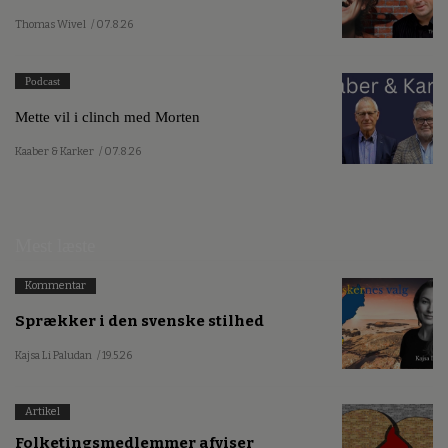
Thomas Wivel
/ 07.8.26
Podcast
Mette vil i clinch med Morten
Kaaber & Karker
/ 07.8.26
Mest læste
Kommentar
Sprækker i den svenske stilhed
Kajsa Li Paludan
/ 19.5.26
Artikel
Folketingsmedlemmer afviser