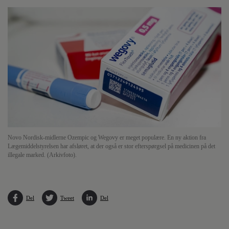
Novo Nordisk-midlerne Ozempic og Wegovy er meget populære. En ny aktion fra
Lægemiddelstyrelsen har afsløret, at der også er stor efterspørgsel på medicinen på det
illegale marked. (Arkivfoto).
Del
Tweet
Del