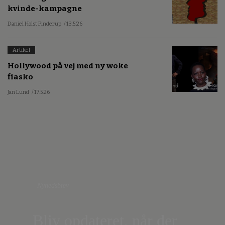
kvinde-kampagne
Daniel Holst Pinderup
/ 13.5.26
Artikel
Hollywood på vej med ny woke
fiasko
Jan Lund
/ 17.5.26
Nyhedsbrev
Bliv opdateret, når der