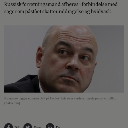
Russisk forretningsmand afhøres i forbindelse med
sager om påstået skatteunddragelse og hvidvask.
Kuzmitjov ligger nummer 397 på Forbes' liste over verdens rigeste personer i 2023.
(Arkivfoto).
Del
Tweet
Del