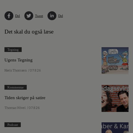
Del
Tweet
Del
Det skal du også læse
Tegning
Ugens Tegning
Niels Thomsen
/ 07.8.26
Kommentar
Tiden skriger på satire
Thomas Wivel
/ 07.8.26
Podcast