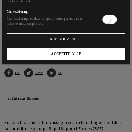
der bliver besøgt.
Markedsføring
Markedsførings cookies bruges af vores partnere til at
målrette annoncer på siden.
KUN NØDVENDIGE
Uro har trods flere våbenhviler præget Sudans hovedstad, Khartoum, siden kampe brød
ud 15. april.
ACCEPTER ALLE
Del
Tweet
Del
af Ritzaus Bureau
Sudans hær indstiller onsdag fredsforhandlinger med den
paramilitære gruppe Rapid Support Forces (RSF).