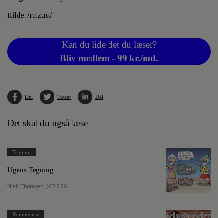
Kilde: /ritzau/
Kan du lide det du læser?
Bliv medlem - 99 kr./md.
Del
Tweet
Del
Det skal du også læse
Tegning
Ugens Tegning
Niels Thomsen
/ 07.8.26
Kommentar