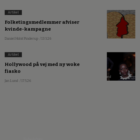
Artikel
Folketingsmedlemmer afviser
kvinde-kampagne
Daniel Holst Pinderup
/ 13.5.26
Artikel
Hollywood på vej med ny woke
fiasko
Jan Lund
/ 17.5.26
Nyhedsbrev