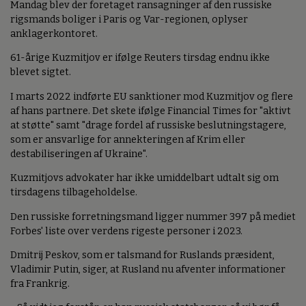
Mandag blev der foretaget ransagninger af den russiske
rigsmands boliger i Paris og Var-regionen, oplyser
anklagerkontoret.
61-årige Kuzmitjov er ifølge Reuters tirsdag endnu ikke
blevet sigtet.
I marts 2022 indførte EU sanktioner mod Kuzmitjov og flere
af hans partnere. Det skete ifølge Financial Times for "aktivt
at støtte" samt "drage fordel af russiske beslutningstagere,
som er ansvarlige for annekteringen af Krim eller
destabiliseringen af Ukraine".
Kuzmitjovs advokater har ikke umiddelbart udtalt sig om
tirsdagens tilbageholdelse.
Den russiske forretningsmand ligger nummer 397 på mediet
Forbes' liste over verdens rigeste personer i 2023.
Dmitrij Peskov, som er talsmand for Ruslands præsident,
Vladimir Putin, siger, at Rusland nu afventer informationer
fra Frankrig.