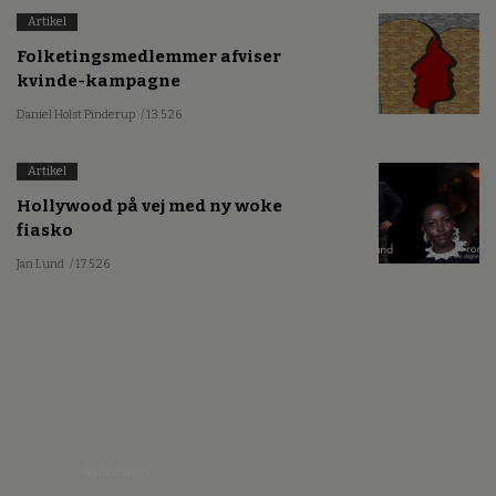
Artikel
Folketingsmedlemmer afviser
kvinde-kampagne
Daniel Holst Pinderup
/ 13.5.26
Artikel
Hollywood på vej med ny woke
fiasko
Jan Lund
/ 17.5.26
Nyhedsbrev