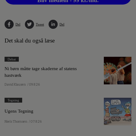
Bliv medlem - 99 kr./md.
Del
Tweet
Del
Det skal du også læse
Debat
Ni børn måtte tage skaderne af statens
hastværk
David Klausen
/ 09.8.26
Tegning
Ugens Tegning
Niels Thomsen
/ 07.8.26