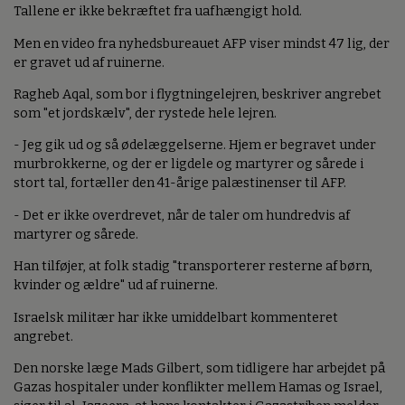
Tallene er ikke bekræftet fra uafhængigt hold.
Men en video fra nyhedsbureauet AFP viser mindst 47 lig, der
er gravet ud af ruinerne.
Ragheb Aqal, som bor i flygtningelejren, beskriver angrebet
som "et jordskælv", der rystede hele lejren.
- Jeg gik ud og så ødelæggelserne. Hjem er begravet under
murbrokkerne, og der er ligdele og martyrer og sårede i
stort tal, fortæller den 41-årige palæstinenser til AFP.
- Det er ikke overdrevet, når de taler om hundredvis af
martyrer og sårede.
Han tilføjer, at folk stadig "transporterer resterne af børn,
kvinder og ældre" ud af ruinerne.
Israelsk militær har ikke umiddelbart kommenteret
angrebet.
Den norske læge Mads Gilbert, som tidligere har arbejdet på
Gazas hospitaler under konflikter mellem Hamas og Israel,