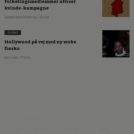
Folketingsmedlemmer afviser
kvinde-kampagne
Daniel Holst Pinderup
/ 13.5.26
Artikel
Hollywood på vej med ny woke
fiasko
Jan Lund
/ 17.5.26
Nyhedsbrev