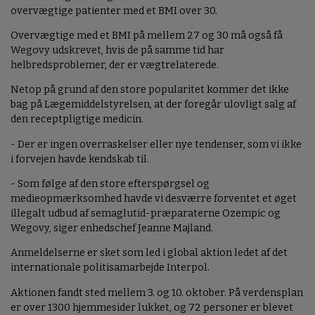
overvægtige patienter med et BMI over 30.
Overvægtige med et BMI på mellem 27 og 30 må også få
Wegovy udskrevet, hvis de på samme tid har
helbredsproblemer, der er vægtrelaterede.
Netop på grund af den store popularitet kommer det ikke
bag på Lægemiddelstyrelsen, at der foregår ulovligt salg af
den receptpligtige medicin.
- Der er ingen overraskelser eller nye tendenser, som vi ikke
i forvejen havde kendskab til.
- Som følge af den store efterspørgsel og
medieopmærksomhed havde vi desværre forventet et øget
illegalt udbud af semaglutid-præparaterne Ozempic og
Wegovy, siger enhedschef Jeanne Majland.
Anmeldelserne er sket som led i global aktion ledet af det
internationale politisamarbejde Interpol.
Aktionen fandt sted mellem 3. og 10. oktober. På verdensplan
er over 1300 hjemmesider lukket, og 72 personer er blevet