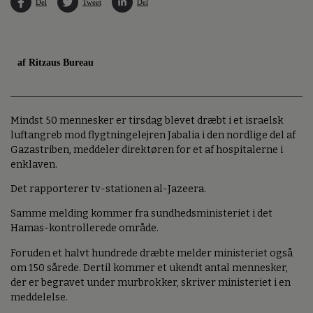
Del
Tweet
Del
af Ritzaus Bureau
Mindst 50 mennesker er tirsdag blevet dræbt i et israelsk
luftangreb mod flygtningelejren Jabalia i den nordlige del af
Gazastriben, meddeler direktøren for et af hospitalerne i
enklaven.
Det rapporterer tv-stationen al-Jazeera.
Samme melding kommer fra sundhedsministeriet i det
Hamas-kontrollerede område.
Foruden et halvt hundrede dræbte melder ministeriet også
om 150 sårede. Dertil kommer et ukendt antal mennesker,
der er begravet under murbrokker, skriver ministeriet i en
meddelelse.