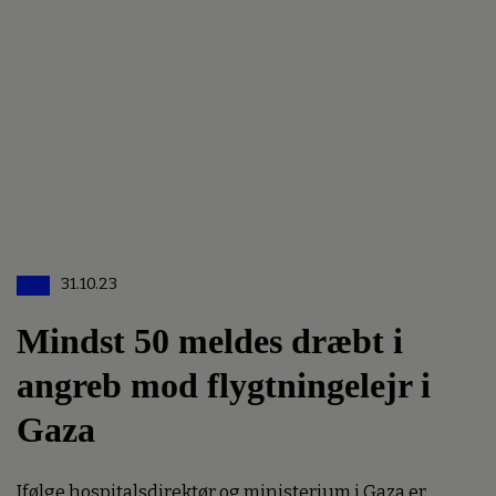
31.10.23
Mindst 50 meldes dræbt i
angreb mod flygtningelejr i
Gaza
Ifølge hospitalsdirektør og ministerium i Gaza er