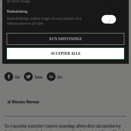
der bliver besøgt.
Markedsføring
Markedsførings cookies bruges af vores partnere til at
målrette annoncer på siden.
KUN NØDVENDIGE
Redningsfolk arbejder ved en beskadiget bygning i Pokrovsk natten mellem mandag og
tirsdag.
ACCEPTER ALLE
Del
Tweet
Del
af Ritzaus Bureau
To russiske missiler ramte mandag aften den ukrainske by