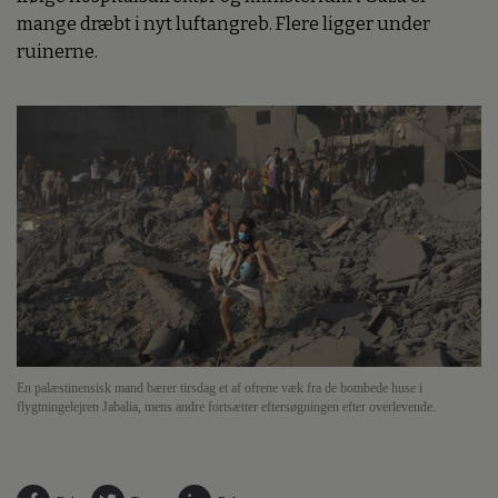
mange dræbt i nyt luftangreb. Flere ligger under
ruinerne.
En palæstinensisk mand bærer tirsdag et af ofrene væk fra de bombede huse i
flygtningelejren Jabalia, mens andre fortsætter eftersøgningen efter overlevende.