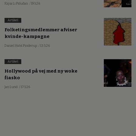
Kajsa Li Paludan
/ 19.5.26
Artikel
Folketingsmedlemmer afviser
kvinde-kampagne
Daniel Holst Pinderup
/ 13.5.26
Artikel
Hollywood på vej med ny woke
fiasko
Jan Lund
/ 17.5.26