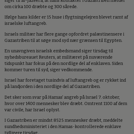
siger til al-Jazeera, at hans kontakter i Gazastriben melder
om cirka 100 dræbte og 300 sårede.
Ifølge hans kilder er 15 huse i flygtningelejren blevet ramt af
israelske luftangreb.
Israels militær har flere gange opfordret palæstinensere i
Gazastriben til at søge mod syd nær grænsen til Egypten.
En unavngiven israelsk embedsmand siger tirsdag til
nyhedsbureauet Reuters, at militæret på nuværende
tidspunkt har fokus på den nordlige del af enklaven. Siden
kommer turen til syd, siger vedkommende.
Israel har foretaget tusindvis af luftangreb og er rykket ind
på landjorden i den nordlige del af Gazastriben.
Det sker som svar på Hamas' angreb på Israel 7. oktober,
hvor over 1400 mennesker blev dræbt. Omtrent 1100 af dem
var civile, har Israel oplyst.
I Gazastriben er mindst 8525 mennesker dræbt, meddelte
sundhedsministeriet i den Hamas-kontrollerede enklave
tidligere tirsdag.