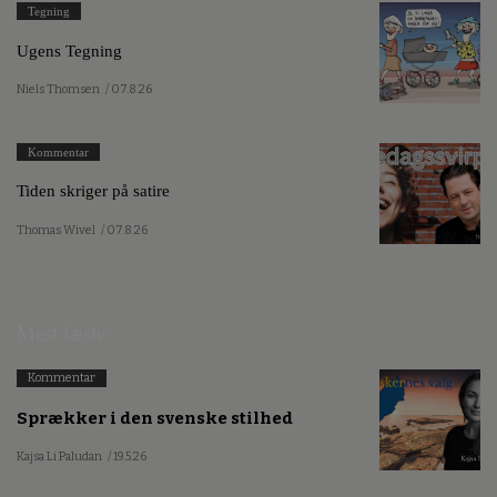
Tegning
Ugens Tegning
Niels Thomsen
/ 07.8.26
Kommentar
Tiden skriger på satire
Thomas Wivel
/ 07.8.26
Mest læste
Kommentar
Sprækker i den svenske stilhed
Kajsa Li Paludan
/ 19.5.26