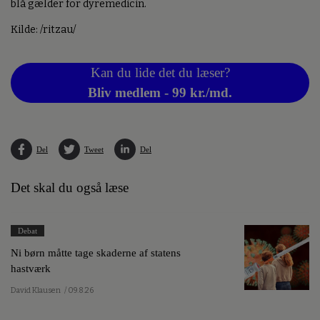
blå gælder for dyremedicin.
Kilde: /ritzau/
Kan du lide det du læser?
Bliv medlem - 99 kr./md.
Del
Tweet
Del
Det skal du også læse
Debat
Ni børn måtte tage skaderne af statens
hastværk
David Klausen
/ 09.8.26