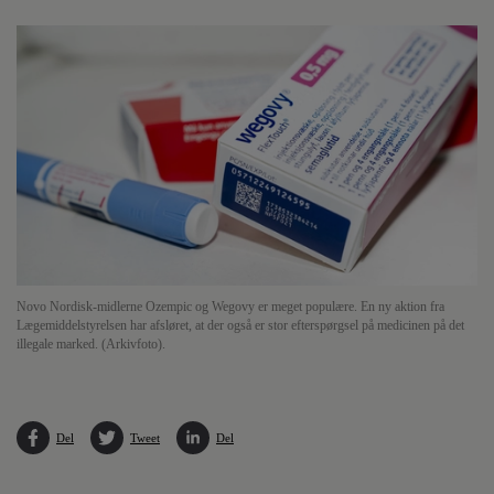
Novo Nordisk-midlerne Ozempic og Wegovy er meget populære. En ny aktion fra
Lægemiddelstyrelsen har afsløret, at der også er stor efterspørgsel på medicinen på det
illegale marked. (Arkivfoto).
Del
Tweet
Del