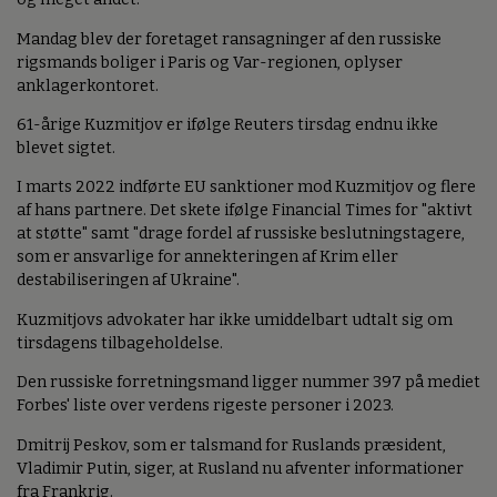
Mandag blev der foretaget ransagninger af den russiske
rigsmands boliger i Paris og Var-regionen, oplyser
anklagerkontoret.
61-årige Kuzmitjov er ifølge Reuters tirsdag endnu ikke
blevet sigtet.
I marts 2022 indførte EU sanktioner mod Kuzmitjov og flere
af hans partnere. Det skete ifølge Financial Times for "aktivt
at støtte" samt "drage fordel af russiske beslutningstagere,
som er ansvarlige for annekteringen af Krim eller
destabiliseringen af Ukraine".
Kuzmitjovs advokater har ikke umiddelbart udtalt sig om
tirsdagens tilbageholdelse.
Den russiske forretningsmand ligger nummer 397 på mediet
Forbes' liste over verdens rigeste personer i 2023.
Dmitrij Peskov, som er talsmand for Ruslands præsident,
Vladimir Putin, siger, at Rusland nu afventer informationer
fra Frankrig.