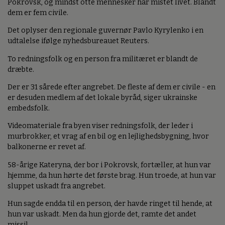
Pokrovsk, og mindst otte mennesker har mistet livet. Blandt
dem er fem civile.
Det oplyser den regionale guvernør Pavlo Kyrylenko i en
udtalelse ifølge nyhedsbureauet Reuters.
To redningsfolk og en person fra militæret er blandt de
dræbte.
Der er 31 sårede efter angrebet. De fleste af dem er civile - en
er desuden medlem af det lokale byråd, siger ukrainske
embedsfolk.
Videomateriale fra byen viser redningsfolk, der leder i
murbrokker, et vrag af en bil og en lejlighedsbygning, hvor
balkonerne er revet af.
58-årige Kateryna, der bor i Pokrovsk, fortæller, at hun var
hjemme, da hun hørte det første brag. Hun troede, at hun var
sluppet uskadt fra angrebet.
Hun sagde endda til en person, der havde ringet til hende, at
hun var uskadt. Men da hun gjorde det, ramte det andet
missil.