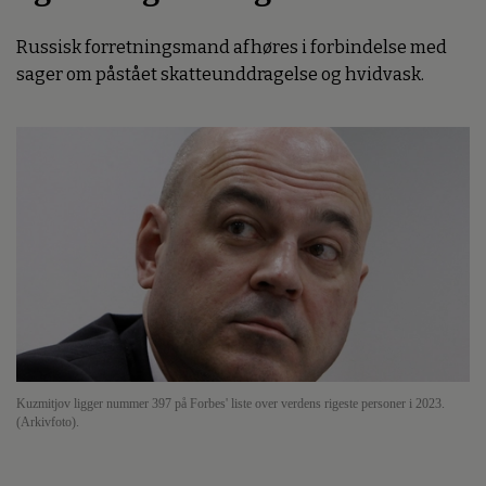
Russisk forretningsmand afhøres i forbindelse med
sager om påstået skatteunddragelse og hvidvask.
Kuzmitjov ligger nummer 397 på Forbes' liste over verdens rigeste personer i 2023.
(Arkivfoto).