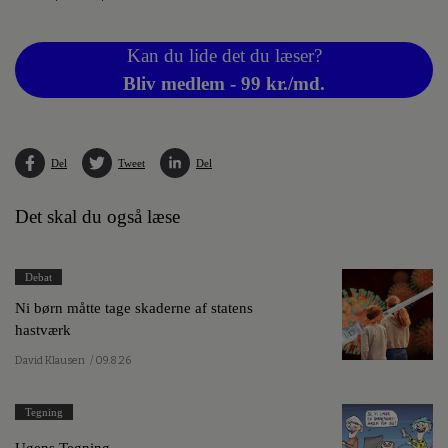
Kan du lide det du læser?
Bliv medlem - 99 kr./md.
Del
Tweet
Del
Det skal du også læse
Debat
Ni børn måtte tage skaderne af statens
hastværk
David Klausen
/ 09.8.26
Tegning
Ugens Tegning