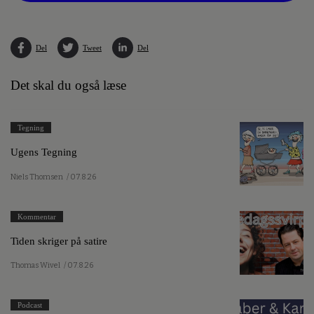
Del
Tweet
Del
Det skal du også læse
Tegning
Ugens Tegning
Niels Thomsen
/ 07.8.26
Kommentar
Tiden skriger på satire
Thomas Wivel
/ 07.8.26
Podcast