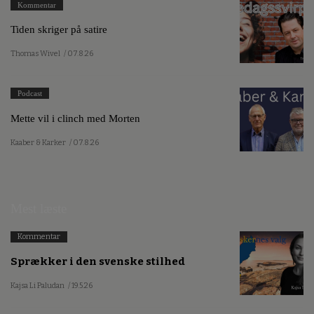
Kommentar
Tiden skriger på satire
Thomas Wivel
/ 07.8.26
Podcast
Mette vil i clinch med Morten
Kaaber & Karker
/ 07.8.26
Mest læste
Kommentar
Sprækker i den svenske stilhed
Kajsa Li Paludan
/ 19.5.26