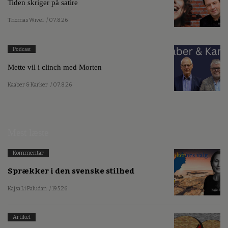
Tiden skriger på satire
Thomas Wivel
/ 07.8.26
Podcast
Mette vil i clinch med Morten
Kaaber & Karker
/ 07.8.26
Mest læste
Kommentar
Sprækker i den svenske stilhed
Kajsa Li Paludan
/ 19.5.26
Artikel