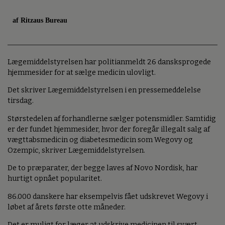
af Ritzaus Bureau
Lægemiddelstyrelsen har politianmeldt 26 dansksprogede
hjemmesider for at sælge medicin ulovligt.
Det skriver Lægemiddelstyrelsen i en pressemeddelelse
tirsdag.
Størstedelen af forhandlerne sælger potensmidler. Samtidig
er der fundet hjemmesider, hvor der foregår illegalt salg af
vægttabsmedicin og diabetesmedicin som Wegovy og
Ozempic, skriver Lægemiddelstyrelsen.
De to præparater, der begge laves af Novo Nordisk, har
hurtigt opnået popularitet.
86.000 danskere har eksempelvis fået udskrevet Wegovy i
løbet af årets første otte måneder.
Det er muligt for læger at udskrive medicinen til svært