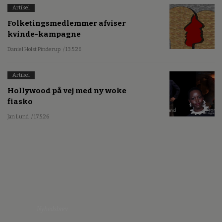
Artikel
Folketingsmedlemmer afviser
kvinde-kampagne
Daniel Holst Pinderup
/ 13.5.26
Artikel
Hollywood på vej med ny woke
fiasko
Jan Lund
/ 17.5.26
Nyhedsbrev