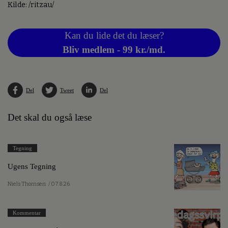
Kilde: /ritzau/
Kan du lide det du læser?
Bliv medlem - 99 kr./md.
Del
Tweet
Del
Det skal du også læse
Tegning
Ugens Tegning
Niels Thomsen
/ 07.8.26
Kommentar