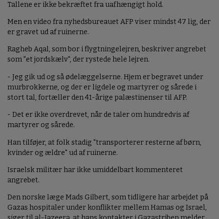
Tallene er ikke bekræftet fra uafhængigt hold.
Men en video fra nyhedsbureauet AFP viser mindst 47 lig, der
er gravet ud af ruinerne.
Ragheb Aqal, som bor i flygtningelejren, beskriver angrebet
som "et jordskælv", der rystede hele lejren.
- Jeg gik ud og så ødelæggelserne. Hjem er begravet under
murbrokkerne, og der er ligdele og martyrer og sårede i
stort tal, fortæller den 41-årige palæstinenser til AFP.
- Det er ikke overdrevet, når de taler om hundredvis af
martyrer og sårede.
Han tilføjer, at folk stadig "transporterer resterne af børn,
kvinder og ældre" ud af ruinerne.
Israelsk militær har ikke umiddelbart kommenteret
angrebet.
Den norske læge Mads Gilbert, som tidligere har arbejdet på
Gazas hospitaler under konflikter mellem Hamas og Israel,
siger til al-Jazeera, at hans kontakter i Gazastriben melder