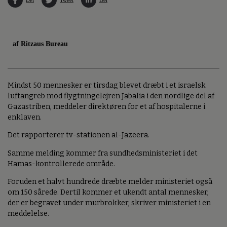
af Ritzaus Bureau
Mindst 50 mennesker er tirsdag blevet dræbt i et israelsk
luftangreb mod flygtningelejren Jabalia i den nordlige del af
Gazastriben, meddeler direktøren for et af hospitalerne i
enklaven.
Det rapporterer tv-stationen al-Jazeera.
Samme melding kommer fra sundhedsministeriet i det
Hamas-kontrollerede område.
Foruden et halvt hundrede dræbte melder ministeriet også
om 150 sårede. Dertil kommer et ukendt antal mennesker,
der er begravet under murbrokker, skriver ministeriet i en
meddelelse.