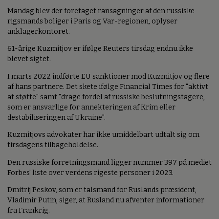
Mandag blev der foretaget ransagninger af den russiske
rigsmands boliger i Paris og Var-regionen, oplyser
anklagerkontoret.
61-årige Kuzmitjov er ifølge Reuters tirsdag endnu ikke
blevet sigtet.
I marts 2022 indførte EU sanktioner mod Kuzmitjov og flere
af hans partnere. Det skete ifølge Financial Times for "aktivt
at støtte" samt "drage fordel af russiske beslutningstagere,
som er ansvarlige for annekteringen af Krim eller
destabiliseringen af Ukraine".
Kuzmitjovs advokater har ikke umiddelbart udtalt sig om
tirsdagens tilbageholdelse.
Den russiske forretningsmand ligger nummer 397 på mediet
Forbes' liste over verdens rigeste personer i 2023.
Dmitrij Peskov, som er talsmand for Ruslands præsident,
Vladimir Putin, siger, at Rusland nu afventer informationer
fra Frankrig.