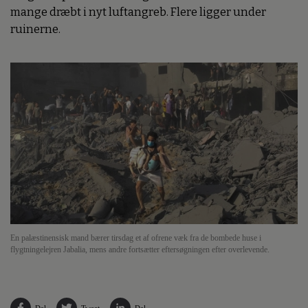
mange dræbt i nyt luftangreb. Flere ligger under
ruinerne.
En palæstinensisk mand bærer tirsdag et af ofrene væk fra de bombede huse i
flygtningelejren Jabalia, mens andre fortsætter eftersøgningen efter overlevende.
Del
Tweet
Del