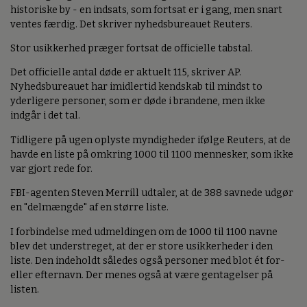
historiske by - en indsats, som fortsat er i gang, men snart
ventes færdig. Det skriver nyhedsbureauet Reuters.
Stor usikkerhed præger fortsat de officielle tabstal.
Det officielle antal døde er aktuelt 115, skriver AP.
Nyhedsbureauet har imidlertid kendskab til mindst to
yderligere personer, som er døde i brandene, men ikke
indgår i det tal.
Tidligere på ugen oplyste myndigheder ifølge Reuters, at de
havde en liste på omkring 1000 til 1100 mennesker, som ikke
var gjort rede for.
FBI-agenten Steven Merrill udtaler, at de 388 savnede udgør
en "delmængde" af en større liste.
I forbindelse med udmeldingen om de 1000 til 1100 navne
blev det understreget, at der er store usikkerheder i den
liste. Den indeholdt således også personer med blot ét for-
eller efternavn. Der menes også at være gentagelser på
listen.