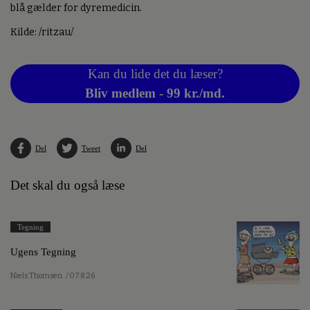
blå gælder for dyremedicin.
Kilde: /ritzau/
Kan du lide det du læser?
Bliv medlem - 99 kr./md.
Del
Tweet
Del
Det skal du også læse
Tegning
Ugens Tegning
Niels Thomsen
/ 07.8.26