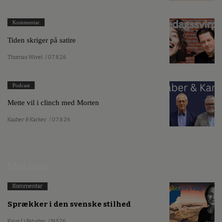
Kommentar
Tiden skriger på satire
Thomas Wivel
/ 07.8.26
Podcast
Mette vil i clinch med Morten
Kaaber & Karker
/ 07.8.26
Mest læste
Kommentar
Sprækker i den svenske stilhed
Kajsa Li Paludan
/ 19.5.26