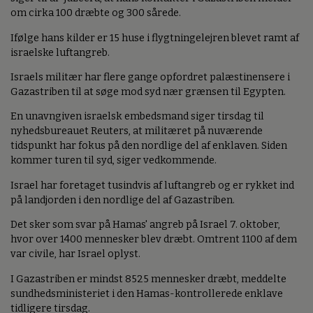
om cirka 100 dræbte og 300 sårede.
Ifølge hans kilder er 15 huse i flygtningelejren blevet ramt af
israelske luftangreb.
Israels militær har flere gange opfordret palæstinensere i
Gazastriben til at søge mod syd nær grænsen til Egypten.
En unavngiven israelsk embedsmand siger tirsdag til
nyhedsbureauet Reuters, at militæret på nuværende
tidspunkt har fokus på den nordlige del af enklaven. Siden
kommer turen til syd, siger vedkommende.
Israel har foretaget tusindvis af luftangreb og er rykket ind
på landjorden i den nordlige del af Gazastriben.
Det sker som svar på Hamas' angreb på Israel 7. oktober,
hvor over 1400 mennesker blev dræbt. Omtrent 1100 af dem
var civile, har Israel oplyst.
I Gazastriben er mindst 8525 mennesker dræbt, meddelte
sundhedsministeriet i den Hamas-kontrollerede enklave
tidligere tirsdag.