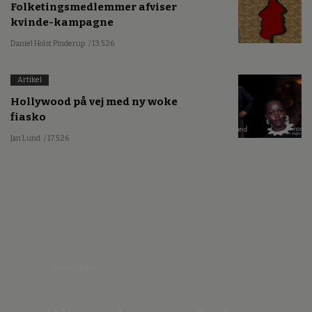
Folketingsmedlemmer afviser
kvinde-kampagne
Daniel Holst Pinderup
/ 13.5.26
Artikel
Hollywood på vej med ny woke
fiasko
Jan Lund
/ 17.5.26
Nyhedsbrev