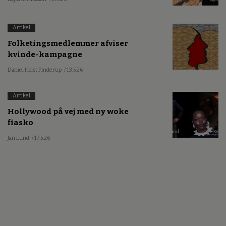
Artikel
Folketingsmedlemmer afviser
kvinde-kampagne
Daniel Holst Pinderup
/ 13.5.26
Artikel
Hollywood på vej med ny woke
fiasko
Jan Lund
/ 17.5.26