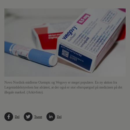
Novo Nordisk-midlerne Ozempic og Wegovy er meget populære. En ny aktion fra
Lægemiddelstyrelsen har afsløret, at der også er stor efterspørgsel på medicinen på det
illegale marked. (Arkivfoto).
Del
Tweet
Del