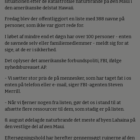
situationen efter de katastrofale naturbrande på øen Maui i
den amerikanske delstat Hawaii.
Fredag blev der offentliggjort en liste med 388 navne på
personer, som ikke var gjort rede for.
I løbet af mindre end et døgn har over 100 personer - enten
de savnede selv eller familiemedlemmer - meldt sig for at
sige, at de er i sikkerhed.
Det oplyser det amerikanske forbundspoliti, FBI, ifølge
nyhedsbureauet AP.
- Vi sætter stor pris de på mennesker, som har taget fat i os
enten på telefon eller e-mail, siger FBI-agenten Steven
Merrill.
- Når vi fjerner nogen fra listen, gør det os i stand til at
afsætte flere ressourcer til dem, som stadig er på listen.
8. august ødelagde naturbrande det meste af byen Lahaina på
den vestlige del af øen Maui.
Eftersøgningshold har herefter gennemsøgt ruinerne af den