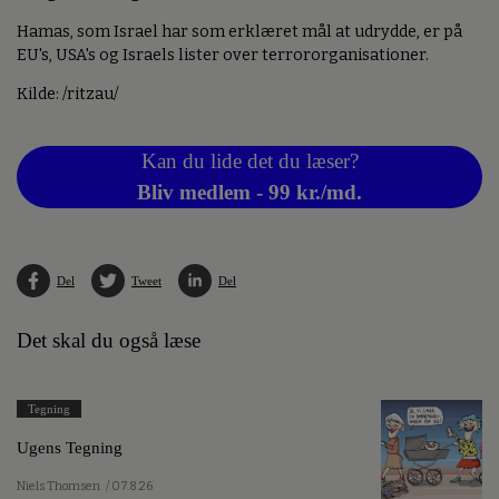
Hamas, som Israel har som erklæret mål at udrydde, er på
EU's, USA's og Israels lister over terrororganisationer.
Kilde: /ritzau/
Kan du lide det du læser?
Bliv medlem - 99 kr./md.
Del
Tweet
Del
Det skal du også læse
Tegning
Ugens Tegning
Niels Thomsen
/ 07.8.26