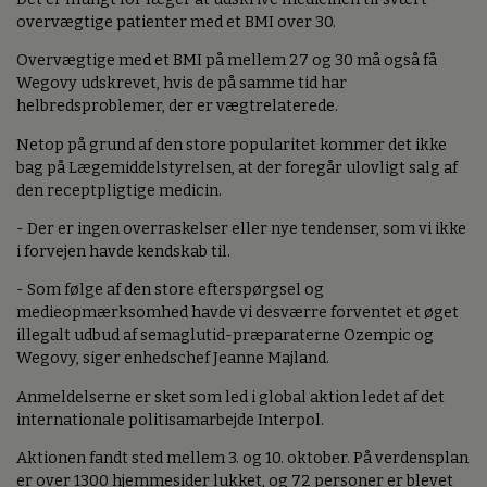
overvægtige patienter med et BMI over 30.
Overvægtige med et BMI på mellem 27 og 30 må også få
Wegovy udskrevet, hvis de på samme tid har
helbredsproblemer, der er vægtrelaterede.
Netop på grund af den store popularitet kommer det ikke
bag på Lægemiddelstyrelsen, at der foregår ulovligt salg af
den receptpligtige medicin.
- Der er ingen overraskelser eller nye tendenser, som vi ikke
i forvejen havde kendskab til.
- Som følge af den store efterspørgsel og
medieopmærksomhed havde vi desværre forventet et øget
illegalt udbud af semaglutid-præparaterne Ozempic og
Wegovy, siger enhedschef Jeanne Majland.
Anmeldelserne er sket som led i global aktion ledet af det
internationale politisamarbejde Interpol.
Aktionen fandt sted mellem 3. og 10. oktober. På verdensplan
er over 1300 hjemmesider lukket, og 72 personer er blevet