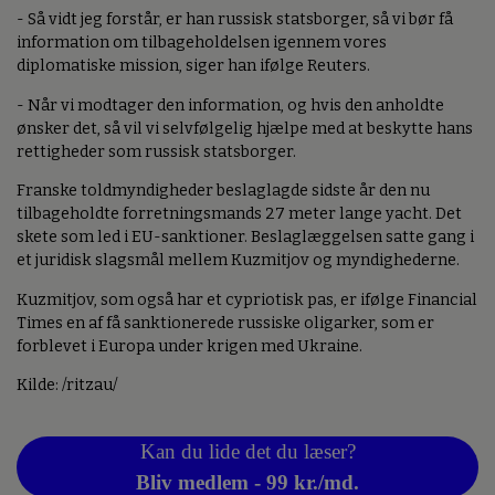
- Så vidt jeg forstår, er han russisk statsborger, så vi bør få
information om tilbageholdelsen igennem vores
diplomatiske mission, siger han ifølge Reuters.
- Når vi modtager den information, og hvis den anholdte
ønsker det, så vil vi selvfølgelig hjælpe med at beskytte hans
rettigheder som russisk statsborger.
Franske toldmyndigheder beslaglagde sidste år den nu
tilbageholdte forretningsmands 27 meter lange yacht. Det
skete som led i EU-sanktioner. Beslaglæggelsen satte gang i
et juridisk slagsmål mellem Kuzmitjov og myndighederne.
Kuzmitjov, som også har et cypriotisk pas, er ifølge Financial
Times en af få sanktionerede russiske oligarker, som er
forblevet i Europa under krigen med Ukraine.
Kilde: /ritzau/
Kan du lide det du læser?
Bliv medlem - 99 kr./md.