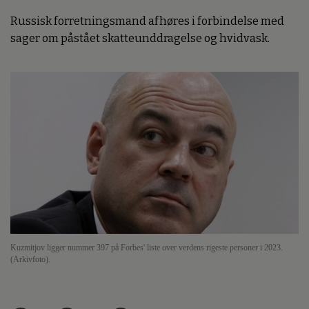
Russisk forretningsmand afhøres i forbindelse med
sager om påstået skatteunddragelse og hvidvask.
Kuzmitjov ligger nummer 397 på Forbes' liste over verdens rigeste personer i 2023.
(Arkivfoto).