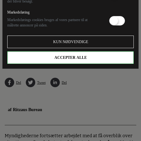
der bliver besøgt.
Markedsføring
Markedsførings cookies bruges af vores partnere til at
målrette annoncer på siden.
KUN NØDVENDIGE
Eftersøgningshold har gennemsøgt ruinerne af den historiske by Lahaina efter en
voldsom naturbrand.
ACCEPTER ALLE
Del
Tweet
Del
af Ritzaus Bureau
Myndighederne fortsætter arbejdet med at få overblik over