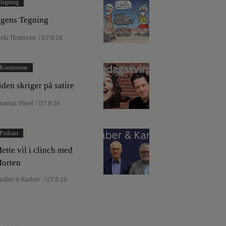
Tegning
gens Tegning
iels Thomsen
/ 07.8.26
Kommentar
iden skriger på satire
homas Wivel
/ 07.8.26
Podcast
ette vil i clinch med
orten
aaber & Karker
/ 07.8.26