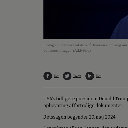
Fredag er der blevet sat dato på, hvornår en retssag 
dommeren i sagen. (Arkivfoto).
Del
Tweet
Del
USA's tidligere præsident Donald Trump s
opbevaring af fortrolige dokumenter.
Retssagen begynder 20. maj 2024.