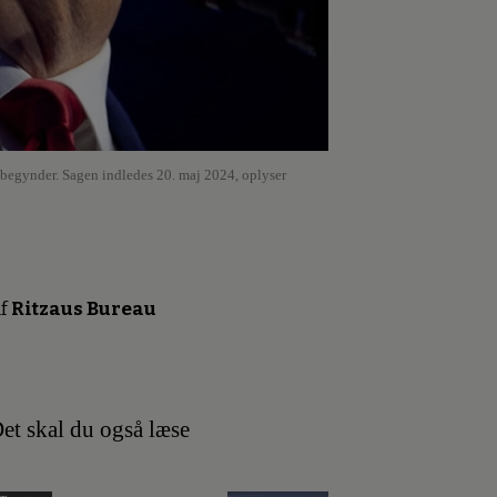
 begynder. Sagen indledes 20. maj 2024, oplyser
f
Ritzaus Bureau
et skal du også læse