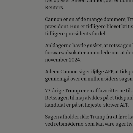
Det oplyser Aileen Cannon, der er dom
Reuters.
Cannon er en af de mange dommere, Trum
præsident. Hun er tidligere blevet kritis
tidligere præsidents fordel.
Anklagerne havde ønsket, at retssage
forsvarsadvokater anmodede om, at den 
november 2024.
Aileen Cannon siger ifølge AFP, at tidspun
gennemgå over en million siders sagsm
77-årige Trump er en af favoritterne ti
Retssagen til maj afvikles på et tidspun
kandidat er på sit højeste, skriver AFP.
Sagen afholder ikke Trump fra at føre k
ved retsmøderne, som kan vare uger hvi