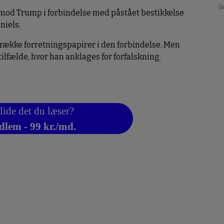
J
ts mod Trump i forbindelse med påstået bestikkelse
niels.
en række forretningspapirer i den forbindelse. Men
tilfælde, hvor han anklages for forfalskning.
lide det du læser?
dlem - 99 kr./md.