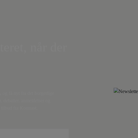
teret, når der
,
og få nyt fra det borgerlige
r, debatter, anmeldelser og
tilbud fra Kontrast.