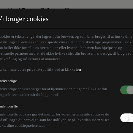
Aktuelt Tema
Skribenter
Vi bruger cookies
Den borgelige brille
Alle vores skribenter
Remigration
Modløberne
ookies er tekststrenge, der lagres i din browser, og som bl.a. bruges til at huske dine
Humaniora forfra
Z-aksen
ndstillinger. Cookies kan ikke sprede virus eller andre skadelige programmer. Cooki
an heller ikke fortælle os hvem du er, eller hvor du bor, men kan hjælpe os og
Store Danskere
ventuelle partnere med at afdække hvilke sider din browser har besøgt, til brug ved
rafikmåling og målretning af annoncer.
u kan læse vores privatlivspolitik ved at klikke
her
Trump om fortrolige 
ødvendige
ødvendige cookies sørger for at hjemmesiden fungerer. F.eks. at din
j 2024
ruger bliver husket når du logger ind.
unktionelle
unktionelle cookies gør det muligt for vores hjemmeside at huske de
 mod Donald Trump, der tog dokumenter med fra Det 
ndstillinger, du har valgt, som har indflydelse på, hvordan siden vises.
.eks. dine cookiepræferencer.