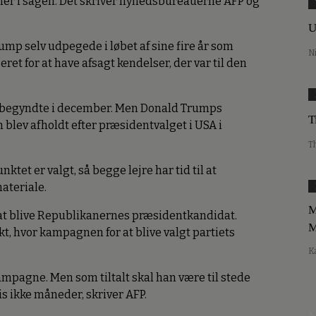
mer i sagen. Det skriver nyhedsbureauerne AFP og
U
p selv udpegede i løbet af sine fire år som
N
eret for at have afsagt kendelser, der var til den
n begyndte i december. Men Donald Trumps
T
blev afholdt efter præsidentvalget i USA i
T
ktet er valgt, så begge lejre har tid til at
ateriale.
M
l at blive Republikanernes præsidentkandidat.
M
kt, hvor kampagnen for at blive valgt partiets
K
ampagne. Men som tiltalt skal han være til stede
s ikke måneder, skriver AFP.