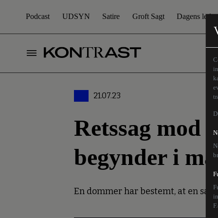
Podcast
UDSYN
Satire
Groft Sagt
Dagens leder
C
i
k
e
21.07.23
t
D
Retssag mod 
N
N
begynder i ma
b
F
F
En dommer har bestemt, at en sag
i
F