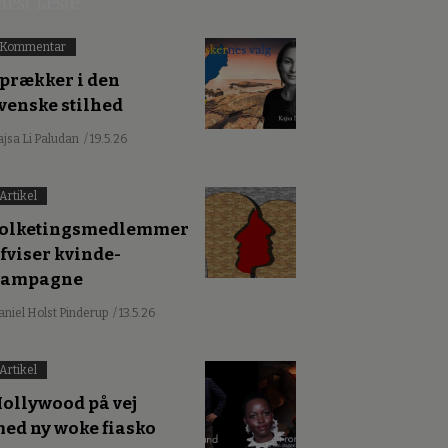
est læste
Kommentar
prækker i den
venske stilhed
ajsa Li Paludan
/ 19.5.26
Artikel
olketingsmedlemmer
fviser kvinde-
kampagne
aniel Holst Pinderup
/ 13.5.26
Artikel
ollywood på vej
ed ny woke fiasko