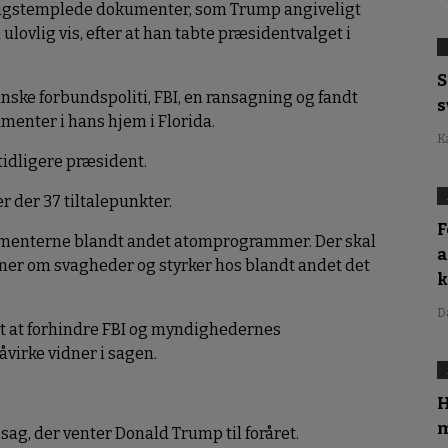
M
igstemplede dokumenter, som Trump angiveligt
ulovlig vis, efter at han tabte præsidentvalget i
S
ske forbundspoliti, FBI, en ransagning og fandt
s
nter i hans hjem i Florida.
K
n tidligere præsident.
r der 37 tiltalepunkter.
F
kumenterne blandt andet atomprogrammer. Der skal
a
er om svagheder og styrker hos blandt andet det
D
øgt at forhindre FBI og myndighedernes
åvirke vidner i sagen.
H
m
ag, der venter Donald Trump til foråret.