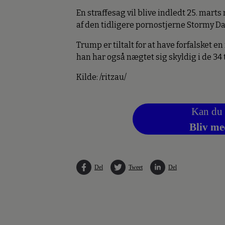
En straffesag vil blive indledt 25. mar
af den tidligere pornostjerne Stormy Da
Trump er tiltalt for at have forfalsket 
han har også nægtet sig skyldig i de 34 
Kilde: /ritzau/
Kan du 
Bliv me
Del
Tweet
Del