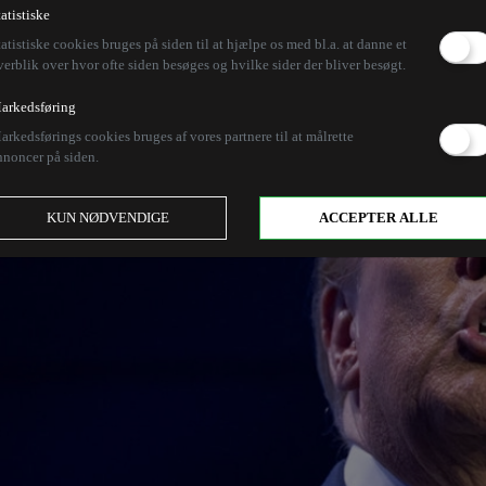
tatistiske
tatistiske cookies bruges på siden til at hjælpe os med bl.a. at danne et
verblik over hvor ofte siden besøges og hvilke sider der bliver besøgt.
arkedsføring
arkedsførings cookies bruges af vores partnere til at målrette
nnoncer på siden.
KUN NØDVENDIGE
ACCEPTER ALLE