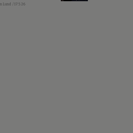
an Lund
/ 17.5.26