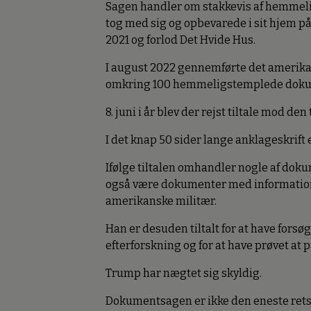
Sagen handler om stakkevis af hemmel
tog med sig og opbevarede i sit hjem på 
2021 og forlod Det Hvide Hus.
I august 2022 gennemførte det amerikan
omkring 100 hemmeligstemplede dokume
8. juni i år blev der rejst tiltale mod de
I det knap 50 sider lange anklageskrift e
Ifølge tiltalen omhandler nogle af do
også være dokumenter med information
amerikanske militær.
Han er desuden tiltalt for at have fors
efterforskning og for at have prøvet at p
Trump har nægtet sig skyldig.
Dokumentsagen er ikke den eneste retss