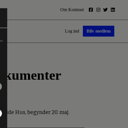
Om Kontrast
Log ind
Bliv medlem
es
dokumenter
Hvide Hus, begynder 20. maj.