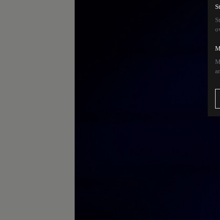
S
S
o
M
M
a